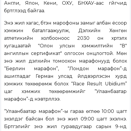
Англи, Япон, Кени, ОХУ, БНХАУ-аас гүйгчид
бүртгүүлээд байгаа.
Энэ жил хагас, бүтэн марофоны замыг албан ёсоор
хэмжин баталгаажуулж, Дэлхийн Хөнгөн
атлетикийн холбооноос 2030 он хүртэлх
хугацаатай "Олон улсын хэмжилтийн "В"
ангиллын сертификат" олгосон онцлогтой. Мөн
энэ жил дэлхийн томоохон марафонууд болох
“Берлин марафон”, “Лондон марафон”-д
ашигладаг Герман улсад үйлдвэрлэсэн хурд
хэмжих төхөөрөмж болох “Race Result Ubidium”
цаг хэмжих төхөөрөмжийг “Улаанбаатар
марафон”-д нэвтрүүллээ.
“Улаанбаатар марафон”-ы гараа өглөө 10:00 цагт
эхэлдэг байсан бол энэ жил 09:00 цагт эхэлнэ.
Бүртгэлийг энэ жил гуравдугаар сарын 9-нд