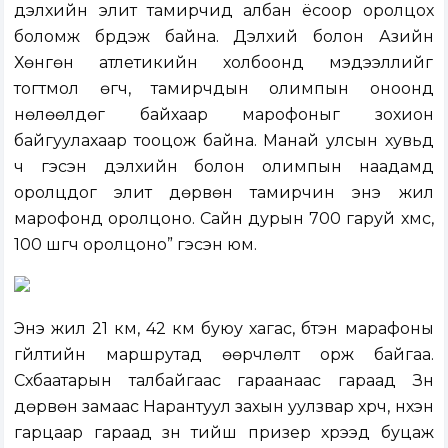
дэлхийн элит тамирчид албан ёсоор оролцох
боломж бүрдэж байна. Дэлхий болон Азийн
Хөнгөн атлетикийн холбоонд мэдээллийг
тогтмол өгч, тамирчдын олимпын оноонд
нөлөөлдөг байхаар марофоныг зохион
байгуулахаар тооцож байна. Манай улсын хувьд
ч гэсэн дэлхийн болон олимпын наадамд
оролцдог элит дөрвөн тамирчин энэ жил
марофонд оролцоно. Сайн дурын 700 гаруй хүмүүс,
100 шүүгч оролцоно” гэсэн юм.
Энэ жил 21 км, 42 км буюу хагас, бүтэн марафоны
гүйлтийн маршрутад өөрчлөлт орж байгаа.
Сүхбаатарын талбайгаас гараанаас гараад Зүүн
дөрвөн замаас Нарантуул захын уулзвар хүрч, нүхэн
гарцаар гараад зүүн тийш призер хүрээд буцаж