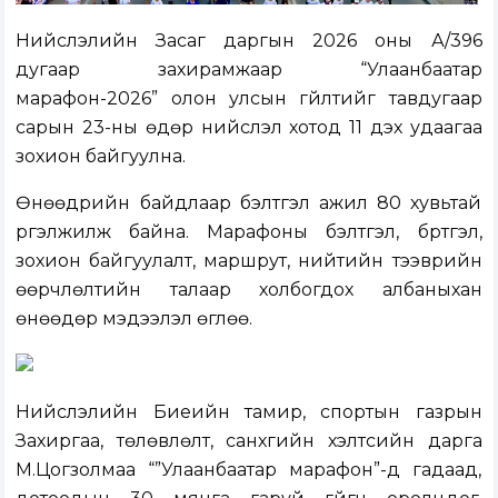
Нийслэлийн Засаг даргын 2026 оны А/396
дугаар захирамжаар “Улаанбаатар
марафон-2026” олон улсын гүйлтийг тавдугаар
сарын 23-ны өдөр нийслэл хотод 11 дэх удаагаа
зохион байгуулна.
Өнөөдрийн байдлаар бэлтгэл ажил 80 хувьтай
үргэлжилж байна. Марафоны бэлтгэл, бүртгэл,
зохион байгуулалт, маршрут, нийтийн тээврийн
өөрчлөлтийн талаар холбогдох албаныхан
өнөөдөр мэдээлэл өглөө.
Нийслэлийн Биеийн тамир, спортын газрын
Захиргаа, төлөвлөлт, санхүүгийн хэлтсийн дарга
М.Цогзолмаа “”Улаанбаатар марафон”-д гадаад,