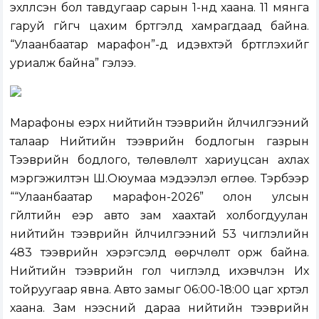
эхлүүлсэн бол тавдугаар сарын 1-нд хаана. 11 мянга
гаруй гүйгч цахим бүртгэлд хамрагдаад байна.
“Улаанбаатар марафон”-д идэвхтэй бүртгүүлэхийг
уриалж байна” гэлээ.
Марафоны үеэрх нийтийн тээврийн үйлчилгээний
талаар Нийтийн тээврийн бодлогын газрын
Тээврийн бодлого, төлөвлөлт хариуцсан ахлах
мэргэжилтэн Ш.Оюумаа мэдээлэл өглөө. Тэрбээр
““Улаанбаатар марафон-2026” олон улсын
гүйлтийн үеэр авто зам хаахтай холбогдуулан
нийтийн тээврийн үйлчилгээний 53 чиглэлийн
483 тээврийн хэрэгсэлд өөрчлөлт орж байна.
Нийтийн тээврийн гол чиглэлүүд ихэвчлэн Их
тойруугаар явна. Авто замыг 06:00-18:00 цаг хүртэл
хаана. Зам нээсний дараа нийтийн тээврийн