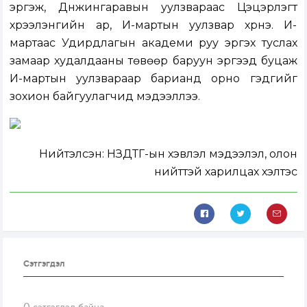
эргэж, Дүнжингаравын уулзвараас Цэцэрлэгт
хүрээлэнгийн ар, И-мартын уулзвар хүрнэ. И-
мартаас Удирдлагын академи руу эргэх туслах
замаар худалдааны төвөөр
баруун эргээд буцаж
И-мартын уулзвараар барианд орно гэдгийг
зохион байгуулагчид мэдээллээ.
Нийтэлсэн:
НЗДТГ-ын хэвлэл мэдээлэл, олон
нийттэй харилцах хэлтэс
Сэтгэгдэл