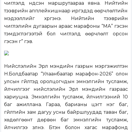
чиглэлүүд үндсэн маршрутаараа явна. Нийтийн
тээврийн апплейкишнаар иргэдэд өөрчлөлтийн
мэдээллийг хүргэнэ. Нийтийн тээврийн
чиглэлийн дугаарын араас марафоны “МА” гэсэн
тэмдэглэгээтэй бол чиглэлд өөрчлөлт орсон
гэсэн үг” гэв.
Нийслэлийн Эрүүл мэндийн газрын мэргэжилтэн
Н.Болдбаатар “Улаанбаатар марафон-2026” олон
улсын гүйлтэд оролцогчдын эмнэлгийн тусламж,
үйлчилгээг нийслэлийн Эрүүл мэндийн газраас
хариуцна. Эмнэлгийн тусламж, үйлчилгээний 10
баг ажиллана. Гараа, барианы цэгт нэг баг,
гүйлтийн зам дагуу усны байршлуудад таван баг,
хөдөлгөөнт дөрвөн баг эмнэлгийн тусламж,
үйлчилгээ үзүүлнэ. Бүтэн болон хагас марафонд