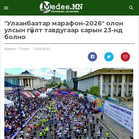
"Улаанбаатар марафон-2026" олон
улсын гүйлт тавдугаар сарын 23-нд
болно
Aдмин / Спорт
2026.04.22