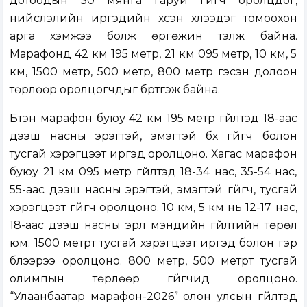
дотоодын 30 мянга гаруй гүйгч оролцдог,
нийслэлийн иргэдийн хүсэн хүлээдэг томоохон
арга хэмжээ болж өргөжин тэлж байна.
Марафонд 42 км 195 метр, 21 км 095 метр, 10 км, 5
км, 1500 метр, 500 метр, 800 метр гэсэн долоон
төрлөөр оролцогчдыг бүртгэж байна.
Бүтэн марафон буюу 42 км 195 метр гүйлтэд 18-аас
дээш насны эрэгтэй, эмэгтэй бүх гүйгч болон
тусгай хэрэгцээт иргэд оролцоно. Хагас марафон
буюу 21 км 095 метр гүйлтэд 18-34 нас, 35-54 нас,
55-аас дээш насны эрэгтэй, эмэгтэй гүйгч, тусгай
хэрэгцээт гүйгч оролцоно. 10 км, 5 км нь 12-17 нас,
18-аас дээш насны эрүүл мэндийн гүйлтийн төрөл
юм. 1500 метрт тусгай хэрэгцээт иргэд болон гэр
бүлээрээ оролцоно. 800 метр, 500 метрт тусгай
олимпын төрлөөр гүйгчид оролцоно.
“Улаанбаатар марафон-2026” олон улсын гүйлтэд