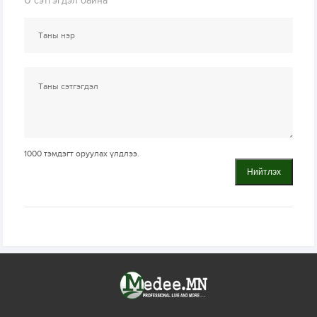
0
сэтгэгдэл байна
1000
тэмдэгт оруулах үлдлээ.
Нийтлэх