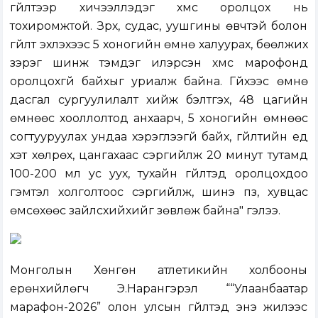
гүйлтээр хичээллэдэг хүмүүс оролцох нь
тохиромжтой. Зүрх, судас, уушгины өвчтэй болон
гүйлт эхлэхээс 5 хоногийн өмнө халуурах, бөөлжих
зэрэг шинж тэмдэг илэрсэн хүмүүс марофонд
оролцохгүй байхыг уриалж байна. Гүйхээс өмнө
дасгал сургуулилалт хийж бэлтгэх, 48 цагийн
өмнөөс хооллолтод анхаарч, 5 хоногийн өмнөөс
согтууруулах ундаа хэрэглээгүй байх, гүйлтийн үед
хэт хөлрөх, цангахаас сэргийлж 20 минут тутамд
100-200 мл ус уух, тухайн гүйлтэд оролцохдоо
гэмтэл холголтоос сэргийлж, шинэ пүүз, хувцас
өмсөхөөс зайлсхийхийг зөвлөж байна" гэлээ.
Монголын Хөнгөн атлетикийн холбооны
ерөнхийлөгч Э.Нарангэрэл ““Улаанбаатар
марафон-2026” олон улсын гүйлтэд энэ жилээс