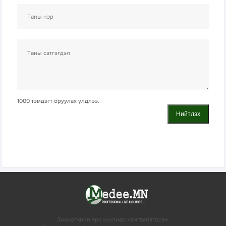
1000
тэмдэгт оруулах үлдлээ.
Нийтлэх
Зохиогчийн эрх хуулиар хамгаалагдсан.