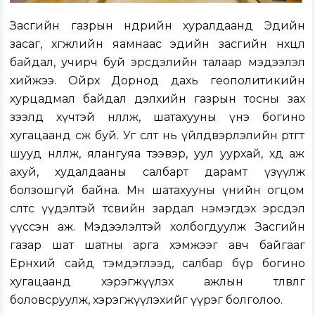
Засгийн газрын өнөөдрийн хуралдаанд Эдийн
засаг, хөгжлийн яамнаас эдийн засгийн нөхцөл
байдал, учирч буй эрсдэлийн талаар мэдээлэл
хийжээ. Ойрх Дорнод дахь геополитикийн
хурцадмал байдал дэлхийн газрын тосны зах
зээлд хүчтэй нөлөөлж, шатахууны үнэ богино
хугацаанд өсөж буй. Уг өсөлт нь үйлдвэрлэлийн өртөгт
шууд нөлөөлж, ялангуяа тээвэр, уул уурхай, хөдөө аж
ахуй, худалдааны салбарт дарамт үзүүлж
болзошгүй байна. Мөн шатахууны үнийн огцом
өсөлтөөс үүдэлтэй төсвийн зардал нэмэгдэх эрсдэл
үүссэн аж. Мэдээлэлтэй холбогдуулж Засгийн
газар шат шатны арга хэмжээг авч байгааг
Ерөнхий сайд тэмдэглээд, салбар бүр богино
хугацаанд хэрэгжүүлэх ажлын төлөвлөгөө
боловсруулж, хэрэгжүүлэхийг үүрэг болголоо.