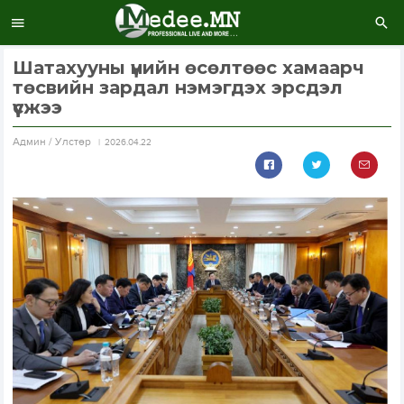
Шатахууны үнийн өсөлтөөс хамаарч
төсвийн зардал нэмэгдэх эрсдэл
үүсжээ
Aдмин / Улстөр
2026.04.22