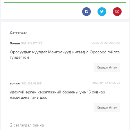
Сэтгэгдэл
Зочин
2026-04-22 20:39:51
[103.212.117.131]
Оросуудыг муулдаг Монголчууд ингээд л Оросоос гуйлга
гуйдаг юм
Хариулт бичих
зочин
2026-04-22 17:55:23
[202.126.91.188]
удахгүй өргөн хэрэглээний барааны үнэ 15 хувиар
нэмэгдэнэ гэнэ дээ.
Хариулт бичих
2
сэтгэгдэл байна