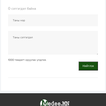
0
сэтгэгдэл байна
1000
тэмдэгт оруулах үлдлээ.
Нийтлэх