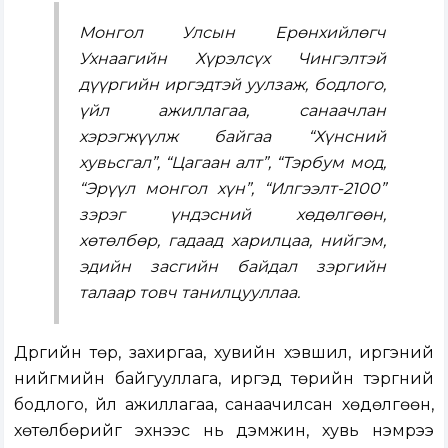
Монгол Улсын Ерөнхийлөгч
Ухнаагийн Хүрэлсүх Чингэлтэй
дүүргийн иргэдтэй уулзаж, бодлого,
үйл ажиллагаа, санаачлан
хэрэгжүүлж байгаа “Хүнсний
хувьсгал”, “Цагаан алт”, “Тэрбум мод,
“Эрүүл монгол хүн”, “Илгээлт-2100”
зэрэг үндэсний хөдөлгөөн,
хөтөлбөр, гадаад харилцаа, нийгэм,
эдийн засгийн байдал зэргийн
талаар товч танилцууллаа.
Дүүргийн төр, захиргаа, хувийн хэвшил, иргэний
нийгмийн байгууллага, иргэд төрийн тэргүүний
бодлого, үйл ажиллагаа, санаачилсан хөдөлгөөн,
хөтөлбөрийг эхнээс нь дэмжин, хувь нэмрээ