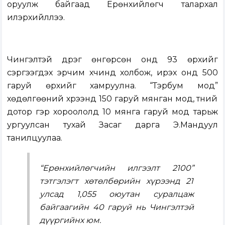
оруулж байгаад Ерөнхийлөгч талархал
илэрхийллээ.
Чингэлтэй дүүрэг өнгөрсөн онд 93 өрхийг
сэргээгдэх эрчим хүчинд холбож, ирэх онд 500
гаруй өрхийг хамруулна. “Тэрбум мод”
хөдөлгөөний хүрээнд 150 гаруй мянган мод, түүний
дотор гэр хороололд 10 мянга гаруй мод тарьж
ургуулсан тухай Засаг дарга Э.Мандуул
танилцуулаа.
“Ерөнхийлөгчийн илгээлт 2100”
тэтгэлэгт хөтөлбөрийн хүрээнд 21
улсад 1,055 оюутан суралцаж
байгаагийн 40 гаруй нь Чингэлтэй
дүүргийнх юм.