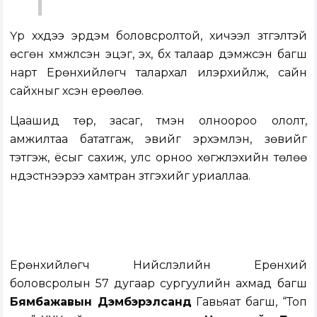
Үр хүүхдээ эрдэм боловсролтой, хичээл зүтгэлтэй
өсгөн хүмүүжүүлсэн эцэг, эх, бүх талаар дэмжсэн багш
нарт Ерөнхийлөгч талархал илэрхийлж, сайн
сайхныг хүсэн ерөөлөө.
Цаашид төр, засаг, түмэн олноороо ололт,
амжилтаа бататгаж, эвийг эрхэмлэн, зөвийг
тэтгэж, ёсыг сахиж, улс орноо хөгжүүлэхийн төлөө
үндэстнээрээ хамтран зүтгэхийг уриаллаа.
Ерөнхийлөгч Нийслэлийн Ерөнхий
боловсролын 57 дугаар сургуулийн ахмад багш
Бямбажавын Дэмбэрэлсанд
Гавьяат багш, “Топ