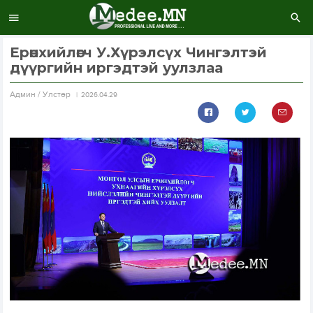
Ерөнхийлөгч У.Хүрэлсүх Чингэлтэй
дүүргийн иргэдтэй уулзлаа
Aдмин / Улстөр
2026.04.29