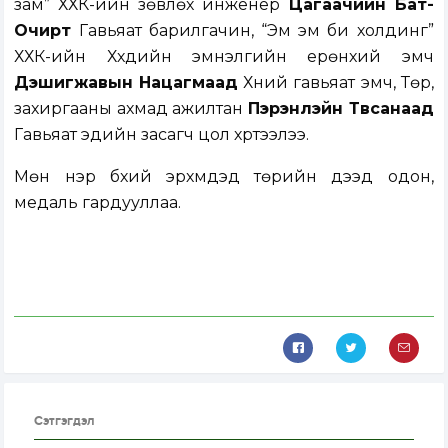
зам” ХХК-ийн зөвлөх инженер
Цагаачийн Бат-
Очирт
Гавьяат барилгачин, “Эм эм би холдинг”
ХХК-ийн Хүүхдийн эмнэлгийн ерөнхий эмч
Дэшигжавын Нацагмаад
Хүний гавьяат эмч, Төр,
захиргааны ахмад ажилтан
Пэрэнлэйн Төвсанаад
Гавьяат эдийн засагч цол хүртээлээ.
Мөн нэр бүхий эрхмүүдэд төрийн дээд одон,
медаль гардууллаа.
Сэтгэгдэл