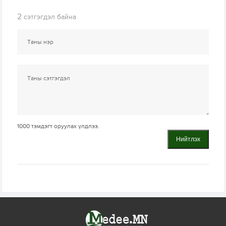
2
сэтгэгдэл байна
1000
тэмдэгт оруулах үлдлээ.
Нийтлэх