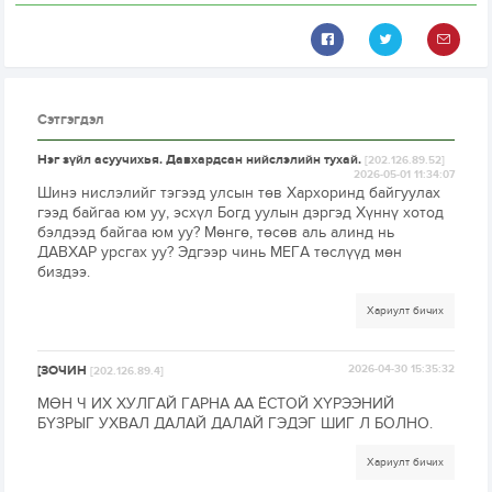
Сэтгэгдэл
Нэг зүйл асуучихья. Давхардсан нийслэлийн тухай.
[202.126.89.52]
2026-05-01 11:34:07
Шинэ нислэлийг тэгээд улсын төв Хархоринд байгуулах
гээд байгаа юм уу, эсхүл Богд уулын дэргэд Хүннү хотод
бэлдээд байгаа юм уу? Мөнгө, төсөв аль алинд нь
ДАВХАР урсгах уу? Эдгээр чинь МЕГА төслүүд мөн
биздээ.
Хариулт бичих
[ЗОЧИН
2026-04-30 15:35:32
[202.126.89.4]
МӨН Ч ИХ ХУЛГАЙ ГАРНА АА ЁСТОЙ ХҮРЭЭНИЙ
БҮЗРЫГ УХВАЛ ДАЛАЙ ДАЛАЙ ГЭДЭГ ШИГ Л БОЛНО.
Хариулт бичих