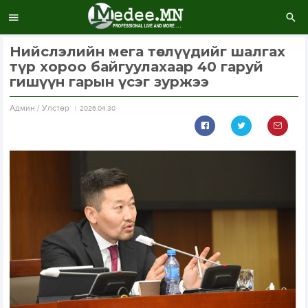
Нийслэлийн мега төслүүдийг шалгах
түр хороо байгуулахаар 40 гаруй
гишүүн гарын үсэг зуржээ
Aдмин / Улстөр
2026.04.30