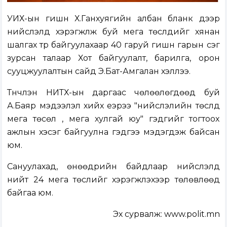
УИХ-ын гишүүн Х.Ганхуягийн албан бланк дээр
нийслэлд хэрэгжүүлж буй мега төслүүдийг хянан
шалгах түр байгуулахаар 40 гаруй гишүүн гарын үсэг
зурсан талаар Хот байгуулалт, барилга, орон
сууцжуулалтын сайд Э.Бат-Амгалан хэллээ.
Түүнчлэн НИТХ-ын даргаас чөлөөлөгдөөд буй
А.Баяр мэдээлэл хийх үеэрээ "нийслэлийн төслүүд
мега төсөл үү, мега хулгай юу" гэдгийг тогтоох
ажлын хэсэг байгуулна гэдгээ мэдэгдэж байсан
юм.
Сануулахад, өнөөдрийн байдлаар нийслэлд
нийт 24 мега төслийг хэрэгжүүлэхээр төлөвлөөд
байгаа юм.
Эх сурвалж: www.polit.mn