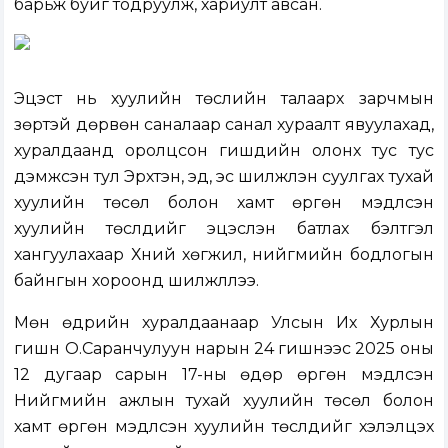
барьж буйг тодруулж, хариулт авсан.
Эцэст нь хуулийн төслийн талаарх зарчмын
зөрүүтэй дөрвөн саналаар санал хураалт явуулахад,
хуралдаанд оролцсон гишүүдийн олонх тус тус
дэмжсэн тул Эрхтэн, эд, эс шилжүүлэн суулгах тухай
хуулийн төсөл болон хамт өргөн мэдүүлсэн
хуулийн төслүүдийг эцэслэн батлах бэлтгэл
хангуулахаар Хүний хөгжил, нийгмийн бодлогын
байнгын хороонд шилжүүллээ.
Мөн өдрийн хуралдаанаар Улсын Их Хурлын
гишүүн О.Саранчулуун нарын 24 гишүүнээс 2025 оны
12 дугаар сарын 17-ны өдөр өргөн мэдүүлсэн
Нийгмийн ажлын тухай хуулийн төсөл болон
хамт өргөн мэдүүлсэн хуулийн төслүүдийг хэлэлцэх