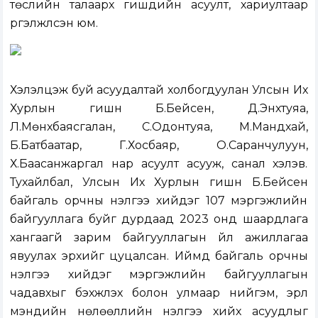
төслийн талаарх гишүүдийн асуулт, хариултаар
үргэлжлсэн юм.
Хэлэлцэж буй асуудалтай холбогдуулан Улсын Их
Хурлын гишүүн Б.Бейсен, Д.Энхтуяа,
Л.Мөнхбаясгалан, С.Одонтуяа, М.Мандхай,
Б.Батбаатар, Г.Хосбаяр, О.Саранчулуун,
Х.Баасанжаргал нар асуулт асууж, санал хэлэв.
Тухайлбал, Улсын Их Хурлын гишүүн Б.Бейсен
байгаль орчны үнэлгээ хийдэг 107 мэргэжлийн
байгууллага буйг дурдаад 2023 онд шаардлага
хангаагүй зарим байгууллагын үйл ажиллагаа
явуулах эрхийг цуцалсан. Иймд байгаль орчны
үнэлгээ хийдэг мэргэжлийн байгууллагын
чадавхыг бэхжүүлэх болон улмаар нийгэм, эрүүл
мэндийн нөлөөллийн үнэлгээ хийх асуудлыг