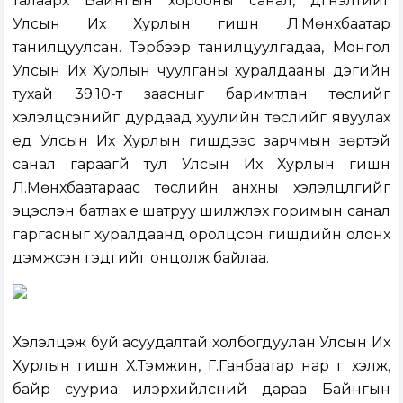
талаарх Байнгын хорооны санал, дүгнэлтийг
Улсын Их Хурлын гишүүн Л.Мөнхбаатар
танилцуулсан. Тэрбээр танилцуулгадаа, Монгол
Улсын Их Хурлын чуулганы хуралдааны дэгийн
тухай 39.10-т заасныг баримтлан төслийг
хэлэлцсэнийг дурдаад хуулийн төслийг явуулах
үед Улсын Их Хурлын гишүүдээс зарчмын зөрүүтэй
санал гараагүй тул Улсын Их Хурлын гишүүн
Л.Мөнхбаатараас төслийн анхны хэлэлцүүлгийг
эцэслэн батлах үе шатруу шилжүүлэх горимын санал
гаргасныг хуралдаанд оролцсон гишүүдийн олонх
дэмжсэн гэдгийг онцолж байлаа.
Хэлэлцэж буй асуудалтай холбогдуулан Улсын Их
Хурлын гишүүн Х.Тэмүүжин, Г.Ганбаатар нар үг хэлж,
байр сууриа илэрхийлсний дараа Байнгын