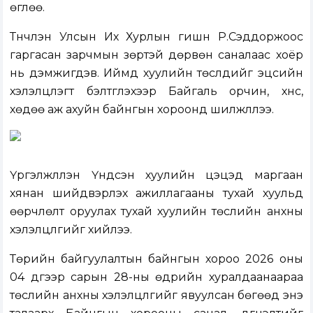
өглөө.
Түүнчлэн Улсын Их Хурлын гишүүн Р.Сэддоржоос
гаргасан зарчмын зөрүүтэй дөрвөн саналаас хоёр
нь дэмжигдэв. Иймд хуулийн төслүүдийг эцсийн
хэлэлцүүлэгт бэлтгүүлэхээр Байгаль орчин, хүнс,
хөдөө аж ахуйн байнгын хороонд шилжүүллээ.
Үргэлжлүүлэн Үндсэн хуулийн цэцэд маргаан
хянан шийдвэрлэх ажиллагааны тухай хуульд
өөрчлөлт оруулах тухай хуулийн төслийн анхны
хэлэлцүүлгийг хийлээ.
Төрийн байгуулалтын байнгын хороо 2026 оны
04 дүгээр сарын 28-ны өдрийн хуралдаанаараа
төслийн анхны хэлэлцүүлгийг явуулсан бөгөөд энэ