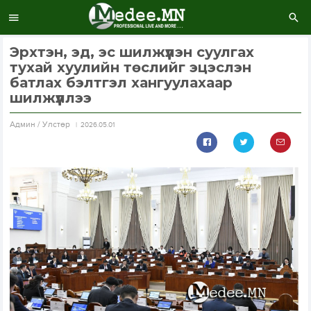
Эрхтэн, эд, эс шилжүүлэн суулгах
тухай хуулийн төслийг эцэслэн
батлах бэлтгэл хангуулахаар
шилжүүллээ
Aдмин / Улстөр
2026.05.01