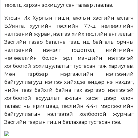
төсөлд хэрхэн зохицуулсан талаар лавлав.
Улсын Их Хурлын гишүүн, ажлын хэсгийн ахлагч
Б.Уянга, хуулийн төслийн 7.7-д нөлөөллийн
үнэлгээний журам, үнэлгээ хийх төслийн ангиллыг
Засгийн газар батална гээд үүнд байгаль орчны
үнэлгээний нэмэлт тодотгол, нийгмийн
нөлөөллийн болон эрүүл мэндийн үнэлгээтэй
холбоотой зохицуулалтыг тусгасан гэж хариулав.
Мөн тэрбээр мэргэжлийн үнэлгээний
байгууллагууд үнэлгээ хийхдээ өндөр үнэ нэхдэг,
үнийн тааз байхгүй байна гэх зэргээр үнэлгээтэй
холбоотой асуудлыг ажлын хэсэг дээр олон
талаас нь ярилцаад төслийн 4.4-т мэргэжлийн
байгууллагын үнэлгээтэй холбоотой журмыг
Засгийн газрын гишүүн батлахаар тусгасан гэв.