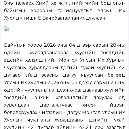
Энэ талаарх Хүний хөгжил, нийгмийн бодлогын
байнгын хорооны танилцуулгыг Улсын Их
Хурлын гишүүн Б.Баярбаатар танилцуулсан.
Байнгын хороо 2026 оны 04 дүгээр сарын 28-ны
өдрийн хуралдаанаараа хуулийн төслүүдийн
эцсийн хэлэлцүүлгийг Монгол Улсын Их Хурлын
чуулганы хуралдааны дэгийн тухай хуулийн 42
дугаар зүйлд заасны дагуу явуулсан бөгөөд
Улсын Их Хурлын 2026 оны 04 дүгээр сарын 23-ны
өдрийн чуулганы нэгдсэн хуралдаанаар хуулийн
төслүүдийн анхны хэлэлцүүлгийг явуулах үед
хуралдаан даргалагчаас өгсөн гүйцээн
боловсруулах чиглэлийн дагуу Монгол Улсын Их
Хурлын чуулганы хуралдааны дэгийн тухай
хуулийн 42 дугаар зүйлийн 42.2.1 дэх заалтыг