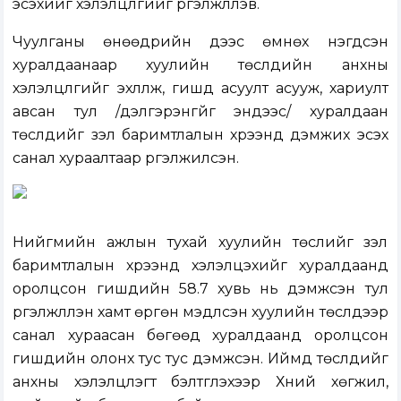
эсэхийг хэлэлцүүлгийг үргэлжлүүлэв.
Чуулганы өнөөдрийн үдээс өмнөх нэгдсэн
хуралдаанаар хуулийн төслүүдийн анхны
хэлэлцүүлгийг
эхлүүлж, гишүүд асуулт асууж, хариулт
авсан тул /
дэлгэрэнгүйг эндээс
/ хуралдаан
төслүүдийг үзэл баримтлалын хүрээнд дэмжих эсэх
санал хураалтаар үргэлжилсэн.
Нийгмийн ажлын тухай хуулийн төслийг үзэл
баримтлалын хүрээнд хэлэлцэхийг хуралдаанд
оролцсон гишүүдийн 58.7 хувь нь дэмжсэн тул
үргэлжлүүлэн хамт өргөн мэдүүлсэн хуулийн төслүүдээр
санал хураасан бөгөөд хуралдаанд оролцсон
гишүүдийн олонх тус тус дэмжсэн. Иймд төслүүдийг
анхны хэлэлцүүлэгт бэлтгүүлэхээр Хүний хөгжил,