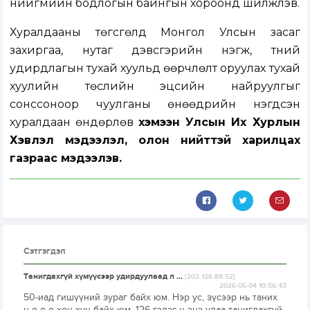
нийгмийн бодлогын байнгын хороонд шилжүүлэв.
Хуралдааны төгсгөлд
Монгол Улсын засаг
захиргаа, нутаг дэвсгэрийн нэгж, түүний
удирдлагын тухай хуульд өөрчлөлт оруулах тухай
хуулийн төсл
ийн эцсийн найруулгыг
сонссоноор чуулганы өнөөдрийн нэгдсэн
хуралдаан өндөрлөв
хэмээн Улсын Их Хурлын
Хэвлэл мэдээлэл, олон нийттэй харилцах
газраас мэдээлэв.
Сэтгэгдэл
Танигдахгүй хүмүүсээр удирдуулаад л ...
[202.126.89.52]
2026-05-04 10:56:43
50-иад гишүүний зураг байх юм. Нэр ус, зүсээр нь таних
ц-ө-ө-ө-хөн хүн байх юм. 126 гэдэг ч энэ удаа танигдахгүй