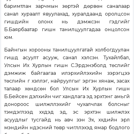
баримтлан зарчмын зөрүүтэй дөрвөн саналаар
санал хураалт явуулахад, хуралдаанд оролцсон
гишүүдийн олонх нь дэмжсэн гэдгийг
Б.Баярбаатар гишүүн танилцуулгадаа онцолсон
юм.
Байнгын хорооны танилцуулгатай холбогдуулан
гишүүд асуулт асууж, санал хэлсэн. Тухайлбал,
Улсын Их Хурлын гишүүн С.Эрдэнэболд төслийг
дэмжиж байгаагаа илэрхийлэхийн зэрэгцээ
төслийн үг хэллэг, найруулгыг эргэн хянаж, засах
талаар хөндсөн бол Улсын Их Хурлын гишүүн
Б.Бейсен дэлхийн чиг хандлага эд эрхтэнг амьгүй
донороос шилжлүүлэхийг чухалчлах болсныг
тэмдэглээд хүүхдэд эд, эс эрхтэн шилжүүлэх
асуудлыг тусгайд нь авч үзэн Эх, хүүхдийн эрүүл
мэндийн үндэсний төврүү чиглүүлэхэд ямар бодлого