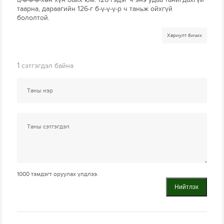
таарна, дараагийн 126-г б-ү-ү-ү-р ч таньж ойхгүй
бололтой.
Хариулт бичих
1
сэтгэгдэл байна
1000
тэмдэгт оруулах үлдлээ.
Нийтлэх