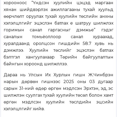
хорооноос “Үндсэн хуулийн цэцэд маргаан
хянан шийдвэрлэх ажиллагааны тухай хуульд
өөрчлөлт оруулах тухай хуулийн төслийн анхны
хэлэлцүүлгийг эцэслэн батлах үе шатруу шилжүүлэх
горимын санал гаргасныг дэмжье” гэдэг
саналын томьёоллоор санал хураахад,
хуралдаанд оролцсон гишүүдийн 58.7 хувь нь
дэмжлээ. Хуулийн төслийг эцэслэн батлах
бэлтгэл хангуулахаар Төрийн байгуулалтын
байнгын хороонд шилжүүллээ.
Дараа нь Улсын Их Хурлын гишүүн Ж.Чинбүрэн
нарын дөрвөн гишүүнээс 2025 оны 03 дугаар
сарын 31-ний өдөр өргөн мэдүүлсэн Эрхтэн, эд, эс
шилжүүлэн суулгах тухай хуулийн төсөл болон хамт
өргөн мэдүүлсэн хуулийн төслүүдийн эцсийн
хэлэлцүүлгийг хийв.