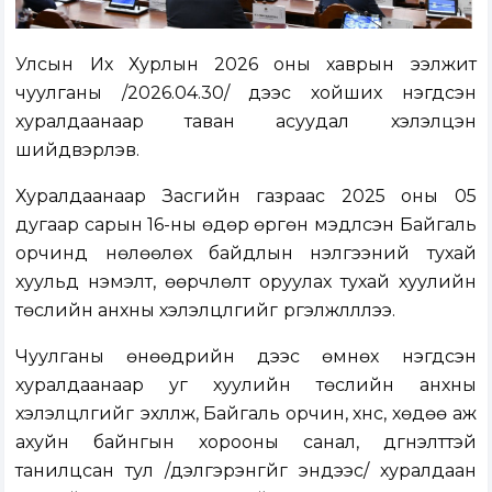
Улсын Их Хурлын 2026 оны хаврын ээлжит
чуулганы /2026.04.30/ үдээс хойших нэгдсэн
хуралдаанаар таван асуудал хэлэлцэн
шийдвэрлэв.
Хуралдаанаар Засгийн газраас 2025 оны 05
дугаар сарын 16-ны өдөр өргөн мэдүүлсэн Байгаль
орчинд нөлөөлөх байдлын үнэлгээний тухай
хуульд нэмэлт, өөрчлөлт оруулах тухай хуулийн
төслийн анхны хэлэлцүүлгийг
үргэлжлүүллээ.
Чуулганы өнөөдрийн үдээс өмнөх нэгдсэн
хуралдаанаар уг хуулийн төслийн анхны
хэлэлцүүлгийг
эхлүүлж, Байгаль орчин, хүнс, хөдөө аж
ахуйн байнгын хорооны санал, дүгнэлттэй
танилцсан тул /
дэлгэрэнгүйг эндээ
с/ хуралдаан