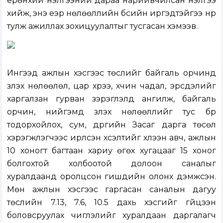
ерөнхий үнэлгээний дараа нарийвчилсан үнэлгээ
хийж, энэ үеэр нөлөөллийн бүсийн иргэдтэйгээ нүүр
тулж ажиллах зохицуулалтыг тусгасан хэмээв.
Ингээд ажлын хэсгээс төслийг байгаль орчинд
үзүүлэх нөлөөлөл, цар хүрээ, хүчин чадал, эрсдэлийг
харгалзан гурван зэрэглэлд ангилж, байгаль
орчин, нийгэмд үзүүлэх нөлөөллийг тус бүр
тодорхойлох, сум, дүүргийн Засаг дарга төсөл
хэрэгжүүлэгчээс ирүүлсэн хүсэлтийг хүлээн авч, ажлын
10 хоногт багтаан хариу өгөх хугацааг 15 хоног
болгохтой холбоотой долоон саналыг
хуралдаанд оролцсон гишүүдийн олонх дэмжсэн.
Мөн ажлын хэсгээс гаргасан саналын дагуу
төслийн 7.13, 7.6, 10.5 дахь хэсгийг гүйцээн
боловсруулах чиглэлийг хуралдаан даргалагч