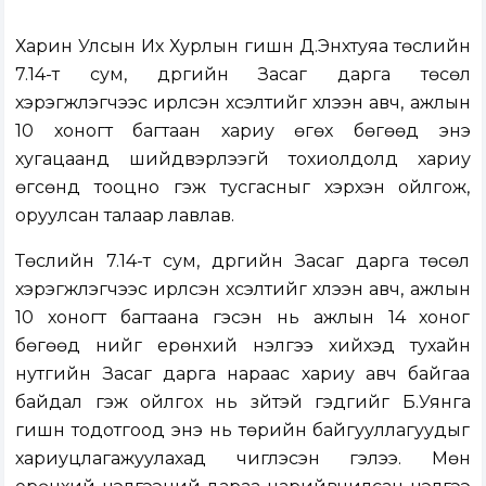
Харин Улсын Их Хурлын гишүүн Д.Энхтуяа төслийн
7.14-т сум, дүүргийн Засаг дарга төсөл
хэрэгжүүлэгчээс ирүүлсэн хүсэлтийг хүлээн авч, ажлын
10 хоногт багтаан хариу өгөх бөгөөд энэ
хугацаанд шийдвэрлээгүй тохиолдолд хариу
өгсөнд тооцно гэж тусгасныг хэрхэн ойлгож,
оруулсан талаар лавлав.
Төслийн 7.14-т сум, дүүргийн Засаг дарга төсөл
хэрэгжүүлэгчээс ирүүлсэн хүсэлтийг хүлээн авч, ажлын
10 хоногт багтаана гэсэн нь ажлын 14 хоног
бөгөөд үүнийг ерөнхий үнэлгээ хийхэд тухайн
нутгийн Засаг дарга нараас хариу авч байгаа
байдал гэж ойлгох нь зүйтэй гэдгийг Б.Уянга
гишүүн тодотгоод энэ нь төрийн байгууллагуудыг
хариуцлагажуулахад чиглэсэн гэлээ. Мөн