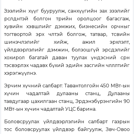
Зээлийн хүүг бууруулж, санхүүгийн зах зээлийг
өрсөлдөөнтэй болгон төрийн оролцоог багасгаж,
хувийн хэвшлийг дэмжих, бизнесийн орчныг
тогтвортой эрх чөлөөтэй болгож, татвар, төсвийн
шинэчлэлийг хийж, ажил эрхлэлт,
үйлдвэрлэлийг дэмжин, болзошгүй эрсдэлийг
хохирол багатай даван туулах үндэсний сөрөн
тэсвэрлэх чадавх бүхий эдийн засгийн чөлөөлөлтийг
хэрэгжүүлнэ.
Эрчим хүчний салбарт: Тавантолгойн 450 МВт-ын
хүчин чадалтай дулааны станц, Дулааны
тавдугаар цахилгаан станц, Эрдэнэбүрэнгийн 90
МВт-ын хүчин чадалтай УЦС барина.
Боловсруулах үйлдвэрлэлийн салбарт газрын
тос боловсруулах үйлдвэр байгуулж, Зөөвч-Овоо