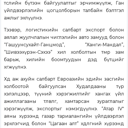
төслийн бүтээн байгуулалтыг эрчимжүүлж, Ган
үйлдвэрлэлийн цогцолборын талбайн бэлтгэл
ажлыг эхлүүлнэ.
Тээвэр, логистикийн салбарт экспорт болон
аялал жуулчлалын чиглэлийн авто замууд болон
“Гашуунсухайт-Ганцмод”, “Ханги-Мандал”,
“Шивээхүрэн-Сэхээ” хил холболтын төмөр зам
барьж, хилийн боомтуудын дэд бүтцийг
хөгжүүлнэ.
Хөдөө аж ахуйн салбарт Евроазийн эдийн засгийн
холбоотой байгуулсан Худалдааны түр
хэлэлцээр, түүний хэрэгжилтийг хангах үйл
ажиллагааны төлөвлөгөө, хамтарсан зураглалыг
хэрэгжүүлж, экспортыг нэмэгдүүлнэ. “Атар IV"
аяны хүрээнд газар тариалангийн үйлдвэрлэл
эрхлэгчид болон “Цагаан алт” хөдөлгөөний хүрээнд