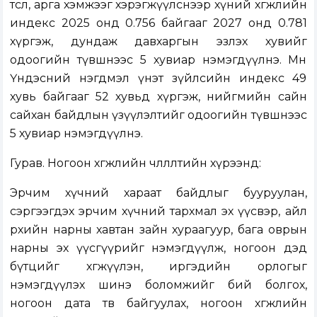
төсөл, арга хэмжээг хэрэгжүүлснээр хүний хөгжлийн
индекс 2025 онд 0.756 байгааг 2027 онд 0.781
хүргэж, дундаж давхаргын эзлэх хувийг
одоогийн түвшнээс 5 хувиар нэмэгдүүлнэ. Мөн
Үндэсний нэгдмэл үнэт зүйлсийн индекс 49
хувь байгааг 52 хувьд хүргэж, нийгмийн сайн
сайхан байдлын үзүүлэлтийг одоогийн түвшнээс
5 хувиар нэмэгдүүлнэ.
Гурав. Ногоон хөгжлийн чөлөөлөлтийн хүрээнд:
Эрчим хүчний хараат байдлыг бууруулан,
сэргээгдэх эрчим хүчний тархмал эх үүсвэр, айл
өрхийн нарны хавтан зайн хураагуур, бага оврын
нарны эх үүсгүүрийг нэмэгдүүлж, ногоон дэд
бүтцийг хөгжүүлэн, иргэдийн орлогыг
нэмэгдүүлэх шинэ боломжийг бий болгох,
ногоон дата төв байгуулах, ногоон хөгжлийн