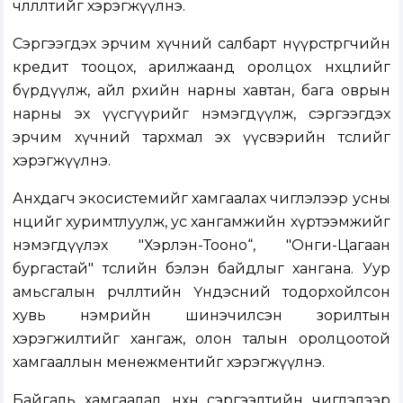
чөлөөлөлтийг хэрэгжүүлнэ.
Сэргээгдэх эрчим хүчний салбарт нүүрстөрөгчийн
кредит тооцох, арилжаанд оролцох нөхцөлийг
бүрдүүлж, айл өрхийн нарны хавтан, бага оврын
нарны эх үүсгүүрийг нэмэгдүүлж, сэргээгдэх
эрчим хүчний тархмал эх үүсвэрийн төслийг
хэрэгжүүлнэ.
Анхдагч экосистемийг хамгаалах чиглэлээр усны
нөөцийг хуримтлуулж, ус хангамжийн хүртээмжийг
нэмэгдүүлэх "Хэрлэн-Тооно“, "Онги-Цагаан
бургастай" төслийн бэлэн байдлыг хангана. Уур
амьсгалын өөрчлөлтийн Үндэсний тодорхойлсон
хувь нэмрийн шинэчилсэн зорилтын
хэрэгжилтийг хангаж, олон талын оролцоотой
хамгааллын менежментийг хэрэгжүүлнэ.
Байгаль хамгаалал, нөхөн сэргээлтийн чиглэлээр