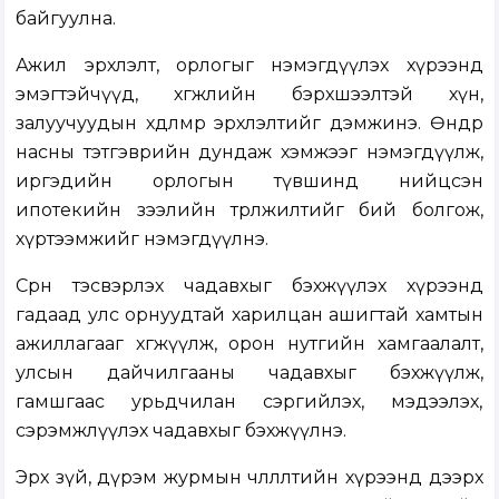
байгуулна.
Ажил эрхлэлт, орлогыг нэмэгдүүлэх хүрээнд
эмэгтэйчүүд, хөгжлийн бэрхшээлтэй хүн,
залуучуудын хөдөлмөр эрхлэлтийг дэмжинэ. Өндөр
насны тэтгэврийн дундаж хэмжээг нэмэгдүүлж,
иргэдийн орлогын түвшинд нийцсэн
ипотекийн зээлийн төрөлжилтийг бий болгож,
хүртээмжийг нэмэгдүүлнэ.
Сөрөн тэсвэрлэх чадавхыг бэхжүүлэх хүрээнд
гадаад улс орнуудтай харилцан ашигтай хамтын
ажиллагааг хөгжүүлж, орон нутгийн хамгаалалт,
улсын дайчилгааны чадавхыг бэхжүүлж,
гамшгаас урьдчилан сэргийлэх, мэдээлэх,
сэрэмжлүүлэх чадавхыг бэхжүүлнэ.
Эрх зүй, дүрэм журмын чөлөөлөлтийн хүрээнд дээрх