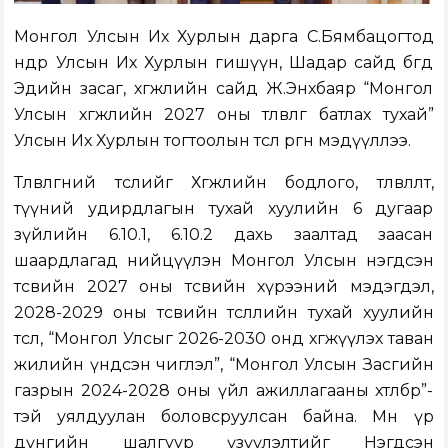
Монгол Улсын Их Хурлын дарга С.Бямбацогтод
өнөөдөр Улсын Их Хурлын гишүүн, Шадар сайд бөгөөд
Эдийн засаг, хөгжлийн сайд Ж.Энхбаяр “Монгол
Улсын хөгжлийн 2027 оны төлөвлөгөө батлах тухай”
Улсын Их Хурлын тогтоолын төсөл өргөн мэдүүллээ.
Төлөвлөгөөний төслийг Хөгжлийн бодлого, төлөвлөлт,
түүний удирдлагын тухай хуулийн 6 дугаар
зүйлийн 6.10.1, 6.10.2 дахь заалтад заасан
шаардлагад нийцүүлэн Монгол Улсын нэгдсэн
төсвийн 2027 оны төсвийн хүрээний мэдэгдэл,
2028-2029 оны төсвийн төсөөллийн тухай хуулийн
төсөл, “Монгол Улсыг 2026-2030 онд хөгжүүлэх таван
жилийн үндсэн чиглэл”, “Монгол Улсын Засгийн
газрын 2024-2028 оны үйл ажиллагааны хөтөлбөр”-
тэй уялдуулан боловсруулсан байна. Мөн үр
дүнгийн шалгуур үзүүлэлтийг Нэгдсэн