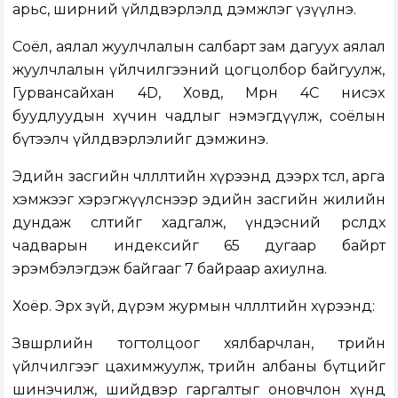
арьс, ширний үйлдвэрлэлд дэмжлэг үзүүлнэ.
Соёл, аялал жуулчлалын салбарт зам дагуух аялал
жуулчлалын үйлчилгээний цогцолбор байгуулж,
Гурвансайхан 4D, Ховд, Мөрөн 4С нисэх
буудлуудын хүчин чадлыг нэмэгдүүлж, соёлын
бүтээлч үйлдвэрлэлийг дэмжинэ.
Эдийн засгийн чөлөөлөлтийн хүрээнд дээрх төсөл, арга
хэмжээг хэрэгжүүлснээр эдийн засгийн жилийн
дундаж өсөлтийг хадгалж, үндэсний өрсөлдөх
чадварын индексийг 65 дугаар байрт
эрэмбэлэгдэж байгааг 7 байраар ахиулна.
Хоёр. Эрх зүй, дүрэм журмын чөлөөлөлтийн хүрээнд:
Зөвшөөрлийн тогтолцоог хялбарчлан, төрийн
үйлчилгээг цахимжуулж, төрийн албаны бүтцийг
шинэчилж, шийдвэр гаргалтыг оновчлон хүнд