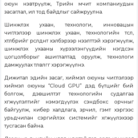
оюун нэвтрүүлж, Төрийн өмчит компаниудын
засаглал, ил тод байдлыг сайжруулна.
Шинжлэх ухаан, технологи, инновацын
чиглэлээр шинжлэх ухаан, технологийн төсөл,
хөтөлбөрийг өрсөлдөөнт хэлбэрээр нээлттэй хэрэгжүүлж,
шинжлэх ухааны хүрээлэнгүүдийн нэгдсэн
цогцолборыг ашиглалтад оруулж, технологи
дамжуулах төлөвлөгөөг хэрэгжүүлнэ.
Дижитал эдийн засаг, хиймэл оюуны чиглэлээр
хиймэл оюуны “Cloud GPU” дэд бүтцийг бий
болгож, дэвшилтэт технологийн судалгаа
хөгжүүлэлтийг нэмэгдүүлэх сэндбокс орчныг
байгуулж, кибер халдлага, зөрчил, гэмт хэргээс
урьдчилан сэргийлэх системийг хөгжүүлэхээр
тусгасан байна.