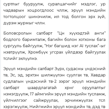
суртлыг бууруулж, суралцагчийг мэдлэг, ур
чадварын хоцрогдлоос чөлөөлж, эрүүл мэндийн
тогтолцоог шинэчилж, ил тод болгон эрх зүй,
дүрэм журмыг чөлөөлнө.
Боловсролын салбарт “Цөөн хүүхэдтэй анги“
бодлого баримталж, багийн болон хотхоны бага
сургууль байгуулж, “Нэг багшид нэг AI туслах”-ыг
нэвтрүүлж, Хромбүүк угсрах үйлдвэр байгуулах
төслийг эхлүүлнэ.
Эрүүл мэндийн салбарт Зүрх, судасны үндэсний
төв, Эс, эд, эрхтэн шилжүүлэн суулгах төв, Хавдар
судлалын үндэсний төв-2 зэрэг эрүүл мэндийн
салбарт шаардлагатай хөрөнгө оруулалтыг
нэмэгдүүлж, 17 аймгийн эрүүл мэндийн тусламж,
үйлчилгээг сайжруулах, эрчимжүүлэх төсөл
хэрэгжүүлж, Нийгмийн эрүүл мэндийн төв, дэд төв