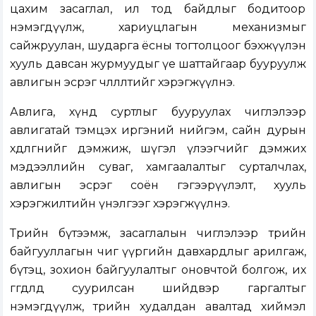
цахим засаглал, ил тод байдлыг бодитоор
нэмэгдүүлж, хариуцлагын механизмыг
сайжруулан, шударга ёсны тогтолцоог бэхжүүлэн
хууль давсан журмуудыг үе шаттайгаар бууруулж
авлигын эсрэг чөлөөлөлтийг хэрэгжүүлнэ.
Авлига, хүнд суртлыг бууруулах чиглэлээр
авлигатай тэмцэх иргэний нийгэм, сайн дурын
хөдөлгөөнийг дэмжиж, шүгэл үлээгчийг дэмжих
мэдээллийн суваг, хамгаалалтыг сурталчлах,
авлигын эсрэг соён гэгээрүүлэлт, хууль
хэрэгжилтийн үнэлгээг хэрэгжүүлнэ.
Төрийн бүтээмж, засаглалын чиглэлээр төрийн
байгууллагын чиг үүргийн давхардлыг арилгаж,
бүтэц, зохион байгуулалтыг оновчтой болгож, их
өгөгдөлд суурилсан шийдвэр гаргалтыг
нэмэгдүүлж, төрийн худалдан авалтад хиймэл