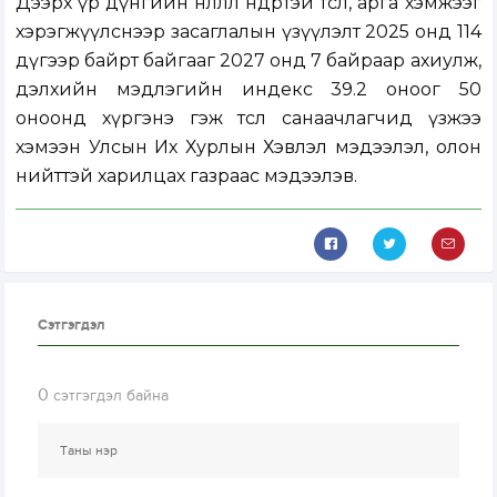
Дээрх үр дүнгийн нөлөөлөл өндөртэй төсөл, арга хэмжээг
хэрэгжүүлснээр засаглалын үзүүлэлт 2025 онд 114
дүгээр байрт байгааг 2027 онд 7 байраар ахиулж,
дэлхийн мэдлэгийн индекс 39.2 оноог 50
оноонд хүргэнэ гэж төсөл санаачлагчид үзжээ
хэмээн Улсын Их Хурлын Хэвлэл мэдээлэл, олон
нийттэй харилцах газраас мэдээлэв.
Сэтгэгдэл
0
сэтгэгдэл байна