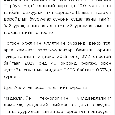
“Тэрбум мод” хөдөлгөөний хүрээнд 10.0 мянган га
талбайг ойжуулж, нөхөн сэргээж, Цөлжилт, газрын
доройтлыг бууруулах суурин судалгааны төвийг
байгуулж, ашиглалтад өртөмтгий ургамал, амьтны
тархац нөөцийг тогтооно.
Ногоон хөгжлийн чөлөөлөлтийн хүрээнд дээрх төсөл,
арга хэмжээг хэрэгжүүлснээр байгаль орчны
гүйцэтгэлийн индекс 2025 онд 37.2 оноотой
байгааг 2027 онд 40 оноонд хүргэж, орон
нутгийн хөгжлийн индекс 0.506 байгааг 0.553-д
хүргэнэ.
Дөрөв. Авлигын эсрэг чөлөөлөлтийн хүрээнд:
Мэдээллийн технологийн үйлдвэрлэлийг
дэмжиж, үндэсний хиймэл оюуныг хөгжүүлж,
өгөгдөлд суурилсан шийдвэр гаргалтыг нэвтрүүлж,