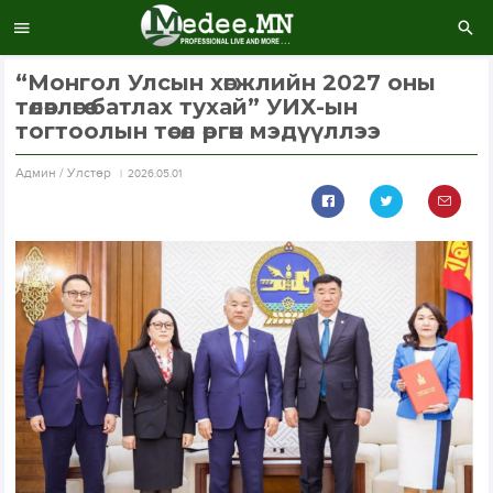
“Монгол Улсын хөгжлийн 2027 оны
төлөвлөгөө батлах тухай” УИХ-ын
тогтоолын төсөл өргөн мэдүүллээ
Aдмин / Улстөр
2026.05.01