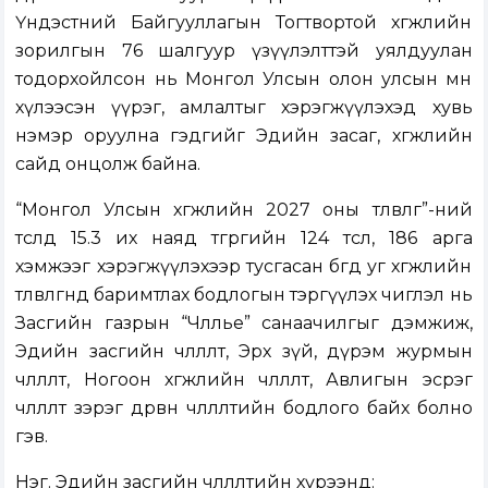
Үндэстний Байгууллагын Тогтвортой хөгжлийн
зорилгын 76 шалгуур үзүүлэлттэй уялдуулан
тодорхойлсон нь Монгол Улсын олон улсын өмнө
хүлээсэн үүрэг, амлалтыг хэрэгжүүлэхэд хувь
нэмэр оруулна гэдгийг Эдийн засаг, хөгжлийн
сайд онцолж байна.
“Монгол Улсын хөгжлийн 2027 оны төлөвлөгөө”-ний
төсөлд 15.3 их наяд төгрөгийн 124 төсөл, 186 арга
хэмжээг хэрэгжүүлэхээр тусгасан бөгөөд уг хөгжлийн
төлөвлөгөөнд баримтлах бодлогын тэргүүлэх чиглэл нь
Засгийн газрын “Чөлөөлье” санаачилгыг дэмжиж,
Эдийн засгийн чөлөөлөлт, Эрх зүй, дүрэм журмын
чөлөөлөлт, Ногоон хөгжлийн чөлөөлөлт, Авлигын эсрэг
чөлөөлөлт зэрэг дөрвөн чөлөөлөлтийн бодлого байх болно
гэв.
Нэг. Эдийн засгийн чөлөөлөлтийн хүрээнд: