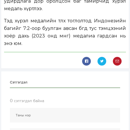
удирдлага дор оролцсон баг тамирчид хүрэл
медаль хүртлээ.
Тэд хүрэл медалийн төлөөх тоглолтод Индонезийн
багийг 7:2-оор буулган авсан бөгөөд тус тэмцээний
хоёр дахь (2023 онд мөнгө) медалиа гардсан нь
энэ юм.
Сэтгэгдэл
0
сэтгэгдэл байна