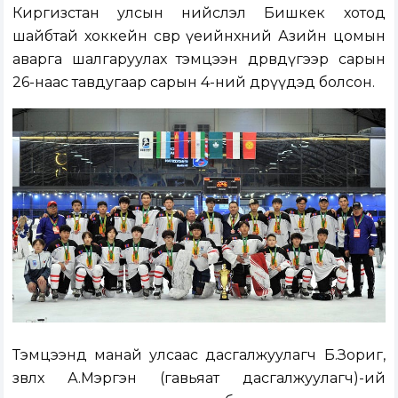
Киргизстан улсын нийслэл Бишкек хотод
шайбтай хоккейн өсвөр үеийнхний Азийн цомын
аварга шалгаруулах тэмцээн дөрөвдүгээр сарын
26-наас тавдугаар сарын 4-ний өдрүүдэд болсон.
Тэмцээнд манай улсаас дасгалжуулагч Б.Зориг,
зөвлөх А.Мэргэн (гавьяат дасгалжуулагч)-ий