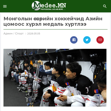
Монголын өсвөрийн хоккейчид Азийн
цомоос хүрэл медаль хүртлээ
Aдмин / Спорт
2026.05.05