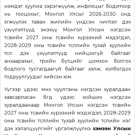
нэмдэг хуулиа хэрэгжүүлж, инфляцыг бодитоор
нь тооцохыг, Монгол Улсыг 2026-2030 онд
хөгжүүлэх таван жилийн үндсэн чиглэл дэх
үзүүлэлтүүд энэхүү Монгол Улсын нэгдсэн
төсвийн 2027 оны төсвийн хүрээний мэдэгдэл,
2028-2029 оны төсвийн төсөөллийн тухай хуулийн
төсөл дэх үзүүлэлтүүд нийцэхгүй байгааг
анхаарахыг, төрийн бүтцийг цомхон болгох
бодлого тусгагдаагүй байгааг хэлж, холбогдох
тодруулгуудыг хийсэн юм.
Үүгээр үдээс өмнөх чуулганы нэгдсэн хуралдаан
завсарласан бөгөөд үдээс хойших нэгдсэн
хуралдаанаар Монгол Улсын нэгдсэн төсвийн
2027 оны төсвийн хүрээний мэдэгдэл, 2028-2029
оны төсвийн төсөөллийн тухай хуулийн төслийн нэг
дэх хэлэлцүүлгийг үргэлжлүүлнэ
хэмээн Улсын