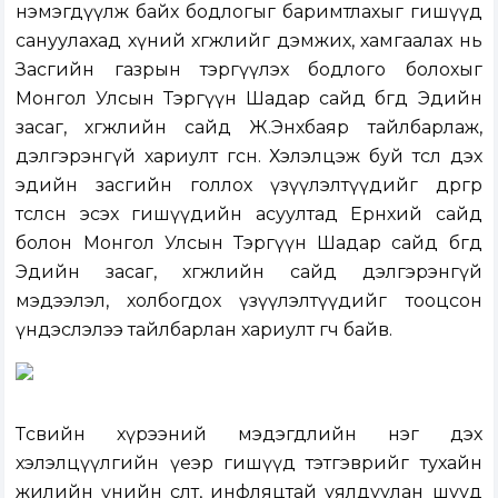
нэмэгдүүлж байх бодлогыг баримтлахыг гишүүд
сануулахад хүний хөгжлийг дэмжих, хамгаалах нь
Засгийн газрын тэргүүлэх бодлого болохыг
Монгол Улсын Тэргүүн Шадар сайд бөгөөд Эдийн
засаг, хөгжлийн сайд Ж.Энхбаяр тайлбарлаж,
дэлгэрэнгүй хариулт өгсөн. Хэлэлцэж буй төсөл дэх
эдийн засгийн голлох үзүүлэлтүүдийг өөдрөгөөр
төсөөлсөн эсэх гишүүдийн асуултад Ерөнхий сайд
болон Монгол Улсын Тэргүүн Шадар сайд бөгөөд
Эдийн засаг, хөгжлийн сайд дэлгэрэнгүй
мэдээлэл, холбогдох үзүүлэлтүүдийг тооцсон
үндэслэлээ тайлбарлан хариулт өгч байв.
Төсвийн хүрээний мэдэгдлийн нэг дэх
хэлэлцүүлгийн үеэр гишүүд тэтгэврийг тухайн
жилийн үнийн өсөлт, инфляцтай уялдуулан шууд