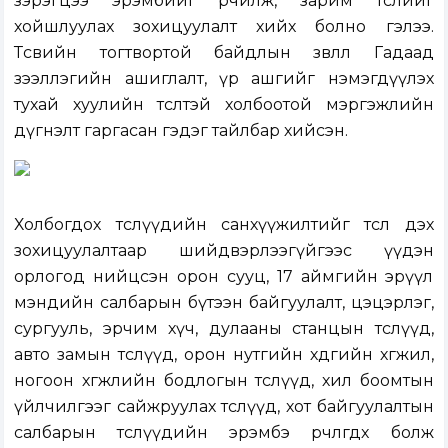
зэрэгцээ эрэмбийг өөрчилж, зарим төслийг
хойшлуулах зохицуулалт хийх болно гэлээ.
Төсвийн тогтвортой байдлын зөвлөл Гадаад
зээллэгийн ашиглалт, үр ашгийг нэмэгдүүлэх
тухай хуулийн төсөлтэй холбоотой мэргэжлийн
дүгнэлт гаргасан гэдэг тайлбар хийсэн.
Холбогдох төслүүдийн санхүүжилтийг төсөл дэх
зохицуулалтаар шийдвэрлээгүйгээс үүдэн
орлогод нийцсэн орон сууц, 17 аймгийн эрүүл
мэндийн салбарын бүтээн байгуулалт, цэцэрлэг,
сургууль, эрчим хүч, дулааны станцын төслүүд,
авто замын төслүүд, орон нутгийн хөдөөгийн хөгжил,
ногоон хөгжлийн бодлогын төслүүд, хил боомтын
үйлчилгээг сайжруулах төслүүд, хот байгуулалтын
салбарын төслүүдийн эрэмбэ өөрчлөгдөх болж