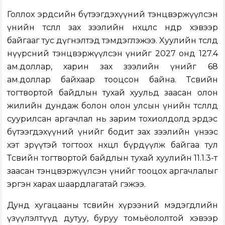
Голлох эрдсийн бүтээгдэхүүний тэнцвэржүүлсэн
үнийн төсөөлөл зах зээлийн нөхцөлөөс өндөр хэвээр
байгааг тус дүгнэлтэд тэмдэглэжээ. Xуулийн төсөлд
нүүрсний тэнцвэржүүлсэн үнийг 2027 онд 127.4
ам.доллар, харин зах зээлийн үнийг 68
ам.доллар байхаар тооцсон байна. Төсвийн
тогтвортой байдлын тухай хуульд заасан олон
жилийн дундаж болон олон улсын үнийн төсөөлөлд
суурилсан аргачлал нь зарим тохиолдолд эрдэс
бүтээгдэхүүний үнийг бодит зах зээлийн үнээс
хэт зөрүүтэй тогтоох нөхцөл бүрдүүлж байгаа тул
Төсвийн тогтвортой байдлын тухай хуулийн 11.1.3-т
заасан тэнцвэржүүлсэн үнийг тооцох аргачлалыг
эргэн харах шаардлагатай гэжээ.
Дунд хугацааны төсвийн хүрээний мэдэгдлийн
үзүүлэлтүүд дутуу, буруу томьёололтой хэвээр