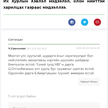
Их Хурлын Хэвлэл мэдээлэл, олон нийттэй
харилцах газраас мэдээллээ.
Сэтгэгдэл
Ч.Уранчимэг
2026-05-09 06:54:25
[103.229.120.243]
Монгол улс хуультай, шударга ёсыг хэрэгжүүлдэг бол
нийслэлийн захиргааны хэргийн шүүхийн шийдвэр
биелүүлэх ёстой. Үүний тулд НБГ-н дарга
Ц.Отгонбаганын илт хууль бус тушаалыг шалгах ёстой.
Одоогийн дарга Б.Амартүвшин түүнийг өмөөрөх ёсгүй
Хариулт бичих
1
сэтгэгдэл байна