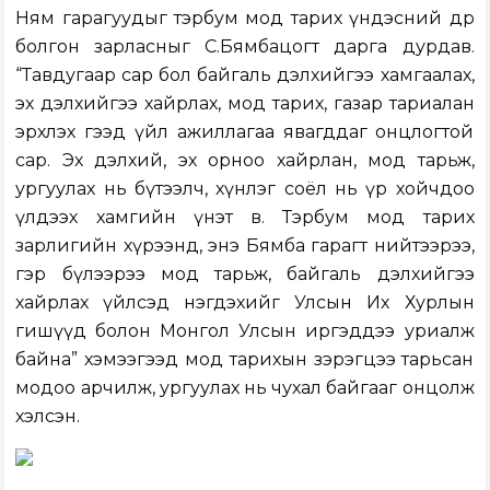
Ням гарагуудыг тэрбум мод тарих үндэсний өдөр
болгон зарласныг С.Бямбацогт дарга дурдав.
“Тавдугаар сар бол байгаль дэлхийгээ хамгаалах,
эх дэлхийгээ хайрлах, мод тарих, газар тариалан
эрхлэх гээд үйл ажиллагаа явагддаг онцлогтой
сар. Эх дэлхий, эх орноо хайрлан, мод тарьж,
ургуулах нь бүтээлч, хүнлэг соёл нь үр хойчдоо
үлдээх хамгийн үнэт өв. Тэрбум мод тарих
зарлигийн хүрээнд, энэ Бямба гарагт нийтээрээ,
гэр бүлээрээ мод тарьж, байгаль дэлхийгээ
хайрлах үйлсэд нэгдэхийг Улсын Их Хурлын
гишүүд болон Монгол Улсын иргэддээ уриалж
байна” хэмээгээд мод тарихын зэрэгцээ тарьсан
модоо арчилж, ургуулах нь чухал байгааг онцолж
хэлсэн.