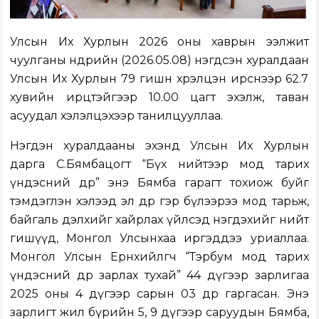
Улсын Их Хурлын 2026 оны хаврын ээлжит
чуулганы өнөөдрийн (2026.05.08) нэгдсэн хуралдаан
Улсын Их Хурлын 79 гишүүн хүрэлцэн ирснээр 62.7
хувийн ирц
тэйгээр 10.00 цагт эхэлж, таван
асуудал хэлэлцэхээр танилцууллаа.
Нэгдэн хуралдааны эхэнд Улсын Их Хурлын
дарга С.Бямбацогт “Бүх нийтээр мод тарих
үндэсний өдөр” энэ Бямба гарагт тохиож буйг
тэмдэглэн хэлээд эл өдөр гэр бүлээрээ мод тарьж,
байгаль дэлхийг хайрлах үйлсэд нэгдэхийг нийт
гишүүд, Монгол Улсынхаа иргэддээ уриаллаа.
Монгол Улсын Ерөнхийлөгч “Тэрбум мод тарих
үндэсний өдөр зарлах тухай” 44 дүгээр зарлигаа
2025 оны 4 дүгээр сарын 03 өдөр гаргасан. Энэ
зарлигт жил бүрийн 5, 9 дүгээр саруудын Бямба,