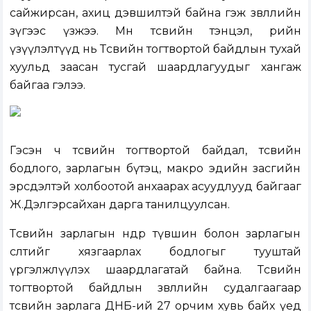
сайжирсан, ахиц дэвшилтэй байна гэж зөвлөлийн
зүгээс үзжээ. Мөн төсвийн тэнцэл, өрийн
үзүүлэлтүүд нь Төсвийн тогтвортой байдлын тухай
хуульд заасан тусгай шаардлагуудыг хангаж
байгаа гэлээ.
Гэсэн ч төсвийн тогтвортой байдал, төсвийн
бодлого, зарлагын бүтэц, макро эдийн засгийн
эрсдэлтэй холбоотой анхаарах асуудлууд байгааг
Ж.Дэлгэрсайхан дарга танилцуулсан.
Төсвийн зарлагын өндөр түвшин болон зарлагын
өсөлтийг хязгаарлах бодлогыг тууштай
үргэлжлүүлэх шаардлагатай байна. Төсвийн
тогтвортой байдлын зөвлөлийн судалгаагаар
төсвийн зарлага ДНБ-ий 27 орчим хувь байх үед