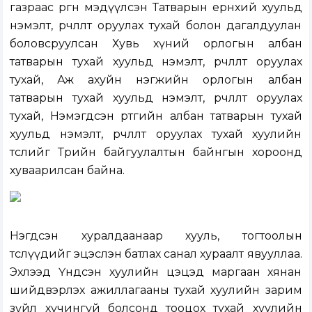
газраас өргөн мэдүүлсэн Татварын ерөнхий хуульд
нэмэлт, өөрчлөлт оруулах тухай болон дагалдуулан
боловсруулсан Хувь хүний орлогын албан
татварын тухай хуульд нэмэлт, өөрчлөлт оруулах
тухай, Аж ахуйн нэгжийн орлогын албан
татварын тухай хуульд нэмэлт, өөрчлөлт оруулах
тухай, Нэмэгдсэн өртгийн албан татварын тухай
хуульд нэмэлт, өөрчлөлт оруулах тухай хуулийн
төслийг Төрийн байгуулалтын байнгын хороонд
хуваарилсан байна.
Нэгдсэн хуралдаанаар хууль, тогтоолын
төслүүдийг эцэслэн батлах санал хураалт явууллаа.
Эхлээд Үндсэн хуулийн цэцэд маргаан хянан
шийдвэрлэх ажиллагааны тухай хуулийн зарим
зүйл хүчингүй болсонд тооцох тухай хуулийн