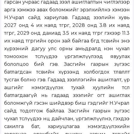
гарсан учраас гадаад зээл ашиглалтын чиглэлээр
арга хэмжээ авах боломжийг эрэлхийлнэ хэмээн
Н.Учрал сайд хариулав. Гадаад зээлийн хувь
2027 онд 4 их наяд төгрөг, 2028 онд 3.8 их наяд
төгрөг, 2029 онд дахиад 3.5 их наяд төгрөг гэхээр 11.3
их наяд төгрөгийн орон зай байгаа бөгөөд төсвийн энэ
хүрээний дагуу улс орны амьдралд нэн чухал
томоохон төслүүдээ үргэлжлүүлээд явуулах
бололцоо бий гэв. Засгийн газрын зүгээс
батлагдсан төсвийн хүрээнд холбогдох төлөвлөлтөө
тусгах болно гэв. Гадаад зээллэгийн ашиглалт, үр
ашгийг нэмэгдүүлэх тухай хуулийн төсөл
батлагдаагүй нь гадаад зээлийг огт ашиглах
боломжгүй гэсэн шийдвэр биш гэдгийг Н.Учрал
сайд тодотгож байлаа. Засгийн газрын зүгээс
чухал төслүүдээ нөөцөө дайчлан, үргэлжлүүлнэ, гэхдээ
сахилга бат, хариуцлагаа нэмэгдүүлэхийн