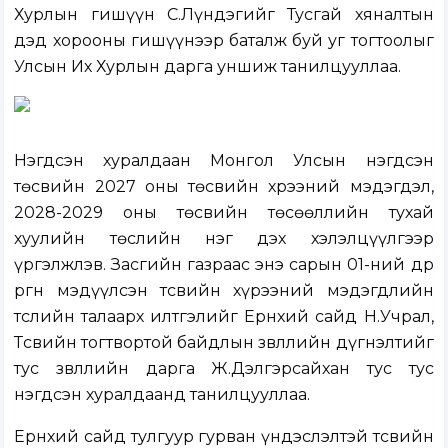
Хурлын гишүүн С.Лүндэгийг Тусгай хяналтын
дэд хорооны гишүүнээр баталж буй уг тогтоолыг
Улсын Их Хурлын дарга уншиж танилцууллаа.
Нэгдсэн хуралдаан
Монгол Улсын нэгдсэн
төсвийн 2027 оны төсвийн хүрээний мэдэгдэл,
2028-2029 оны төсвийн төсөөллийн тухай
хуулийн төсл
ийн нэг дэх хэлэлцүүлгээр
үргэлжлэв. Засгийн газраас энэ сарын 01-ний өдөр
өргөн мэдүүлсэн төсвийн хүрээний мэдэгдлийн
төслийн талаарх илтгэлийг Ерөнхий сайд Н.Учрал,
Төсвийн тогтвортой байдлын зөвлөлийн дүгнэлтийг
тус зөвлөлийн дарга Ж.Дэлгэрсайхан тус тус
нэгдсэн хуралдаанд танилцууллаа.
Ерөнхий сайд тулгуур гурван үндэслэлтэй төсвийн