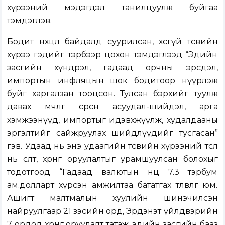
хүрээний мэдэгдэл танилцуулж буйгаа
тэмдэглэв.
Бодит нөхцөл байдалд суурилсан, хөөсгүй төсвийн
хүрээ гэдийг тэрбээр цохон тэмдэглээд “Эдийн
засгийн хүндрэл, гадаад орчны эрсдэл,
импортын инфляцын шок бодитоор нүүрлэж
буйг харгалзан тооцсон. Тулсан бэрхийг туулж
давах мөчлөг сөрсөн асуудал-шийдэл, арга
хэмжээнүүд, импортыг идэвхжүүлж, худалдааны
эргэлтийг сайжруулах шийдлүүдийг тусгасан”
гэв. Удаад нь энэ удаагийн төсвийн хүрээний төсөл
нь өсөлт, хөрөнгө оруулалтыг урамшуулсан болохыг
тодотгоод “Гадаад валютын нөөц 7.3 тэрбум
ам.долларт хүрсэн амжилтаа бататгах төлөвлөгөө юм.
Ашигт малтмалын хуулийн шинэчилсэн
найруулгаар 21 зэсийн орд, Эрдэнэт үйлдвэрийн
7 ордод хөрөнгө оруулалт татаж, эдийн засгийн бааз