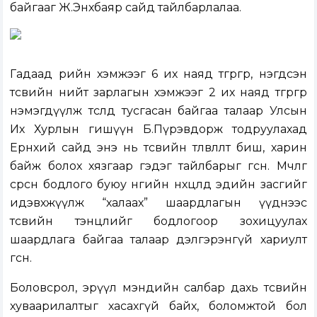
байгааг Ж.Энхбаяр сайд тайлбарлалаа.
Гадаад өрийн хэмжээг 6 их наяд төгрөгөөр, нэгдсэн
төсвийн нийт зарлагын хэмжээг 2 их наяд төгрөгөөр
нэмэгдүүлж төсөлд тусгасан байгаа талаар Улсын
Их Хурлын гишүүн Б.Пүрэвдорж тодруулахад
Ерөнхий сайд энэ нь төсвийн төлөвлөлт биш, харин
байж болох хязгаар гэдэг тайлбарыг өгсөн. Мөчлөг
сөрсөн бодлого буюу өнөөгийн нөхцөлд эдийн засгийг
идэвхжүүлж “халаах” шаардлагын үүднээс
төсвийн тэнцлийг бодлогоор зохицуулах
шаардлага байгаа талаар дэлгэрэнгүй хариулт
өгсөн.
Боловсрол, эрүүл мэндийн салбар дахь төсвийн
хуваарилалтыг хасахгүй байх, боломжтой бол