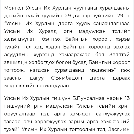
Монгол Улсын Их Хурлын чуулганы хуралдааны
дэгийн тухай хуулийн 29 дүгээр зүйлийн 29.1-т
“Улсын Их Хурлын дарга хууль санаачлагчаас
Улсын Их Хуралд өргөн мэдүүлсэн төслийг
хэлэлцүүлэгт бэлтгэх Байнгын хороог, хэрэв
тухайн төсөл хэд хэдэн Байнгын хорооны эрхлэх
асуудлын хүрээнд хамаарахаар бол Зөвлөлтэй
зөвшилцөн холбогдох болон бусад Байнгын хороог
тогтоож, нэгдсэн хуралдаанд мэдээлнэ” гэж
заасны дагуу С.Бямбацогт дарга дараах
мэдээллийг танилцуулав.
Улсын Их Хурлын гишүүн Б.Пунсалмаа нарын 13
гишүүний өргөн мэдүүлсэн “Улсын төсвийн хөрөнгө
оруулалтаар төсөл, арга хэмжээг санхүүжүүлэх
талаар авч хэрэгжүүлэх зарим арга хэмжээний
тухай” Улсын Их Хурлын тогтоолын төсөл, Засгийн