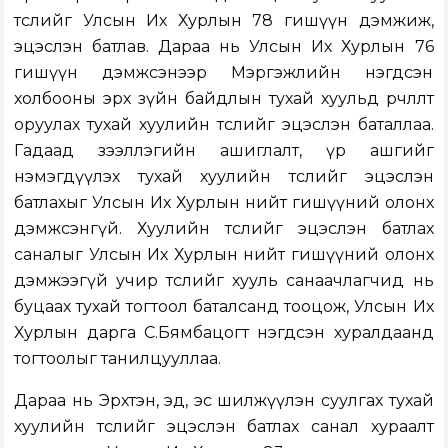
төслийг Улсын Их Хурлын 78 гишүүн дэмжиж,
эцэслэн батлав. Дараа нь Улсын Их Хурлын 76
гишүүн дэмжсэнээр Мэргэжлийн нэгдсэн
холбооны эрх зүйн байдлын тухай хуульд өөрчлөлт
оруулах тухай хуулийн төслийг эцэслэн баталлаа.
Гадаад зээллэгийн ашиглалт, үр ашгийг
нэмэгдүүлэх тухай хуулийн төслийг эцэслэн
батлахыг Улсын Их Хурлын нийт гишүүний олонх
дэмжсэнгүй. Хуулийн төслийг эцэслэн батлах
саналыг Улсын Их Хурлын нийт гишүүний олонх
дэмжээгүй учир төслийг хууль санаачлагчид нь
буцаах тухай тогтоол баталсанд тооцож, Улсын Их
Хурлын дарга С.Бямбацогт нэгдсэн хуралдаанд
тогтоолыг танилцууллаа.
Дараа нь Эрхтэн, эд, эс шилжүүлэн суулгах тухай
хуулийн төслийг эцэслэн батлах санал хураалт