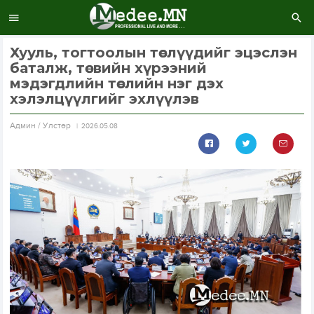
Хууль, тогтоолын төслүүдийг эцэслэн
баталж, төсвийн хүрээний
мэдэгдлийн төслийн нэг дэх
хэлэлцүүлгийг эхлүүлэв
Aдмин / Улстөр
2026.05.08