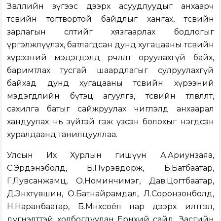
Зөвлөлийн зүгээс дээрх асуудлуудыг анхаарч
төсвийн тогтвортой байдлыг хангах, төсвийн
зарлагын өсөлтийг хязгаарлах бодлогыг
үргэлжлүүлэх, батлагдсан дунд хугацааны төсвийн
хүрээний мэдэгдэлд өөрчлөлт оруулахгүй байх,
баримтлах тусгай шаардлагыг сулруулахгүй
байхад дунд хугацааны төсвийн хүрээний
мэдэгдлийн бүтэц агуулга, төсвийн төлөвлөлт,
сахилга батыг сайжруулах чиглэлд анхаарал
хандуулах нь зүйтэй гэж үзсэн болохыг нэгдсэн
хуралдаанд танилцууллаа.
Улсын Их Хурлын гишүүн А.Ариунзаяа,
С.Эрдэнэболд, Б.Пүрэвдорж, Б.Батбаатар,
Г.Лувсанжамц, О.Номинчимэг, Дав.Цогтбаатар,
Д.Энхтүвшин, О.Батнайрамдал, Л.Соронзонболд,
Н.Наранбаатар, Б.Мөнхсоёл нар дээрх илтгэл,
дүгнэлттэй холбогдуулан Ерөнхий сайд, Засгийн