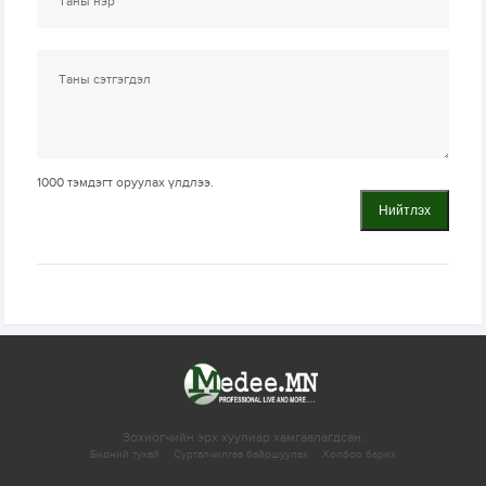
1000
тэмдэгт оруулах үлдлээ.
Нийтлэх
Зохиогчийн эрх хуулиар хамгаалагдсан.
Бидний тухай
Сурталчилгаа байршуулах
Холбоо барих