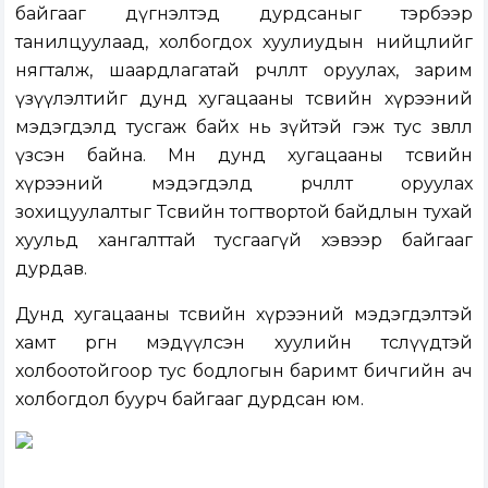
байгааг дүгнэлтэд дурдсаныг тэрбээр
танилцуулаад, холбогдох хуулиудын нийцлийг
нягталж, шаардлагатай өөрчлөлт оруулах, зарим
үзүүлэлтийг дунд хугацааны төсвийн хүрээний
мэдэгдэлд тусгаж байх нь зүйтэй гэж тус зөвлөл
үзсэн байна. Мөн дунд хугацааны төсвийн
хүрээний мэдэгдэлд өөрчлөлт оруулах
зохицуулалтыг Төсвийн тогтвортой байдлын тухай
хуульд хангалттай тусгаагүй хэвээр байгааг
дурдав.
Дунд хугацааны төсвийн хүрээний мэдэгдэлтэй
хамт өргөн мэдүүлсэн хуулийн төслүүдтэй
холбоотойгоор тус бодлогын баримт бичгийн ач
холбогдол буурч байгааг дурдсан юм.