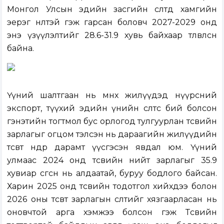
Монгол Улсын эдийн засгийн өсөлтөд хамгийн
эерэг нөлөөтэй гэж гарсан боловч 2027-2029 онд
энэ үзүүлэлтийг 28.6-31.9 хувь байхаар төлөвлөсөн
байна.
Үүний шалтгаан нь өмнөх жилүүдэд нүүрсний
экспорт, түүхий эдийн үнийн өсөлтөөс бий болсон
гэнэтийн тогтмол бус орлогод тулгуурлан төсвийн
зарлагыг огцом тэлсэн нь дараагийн жилүүдийн
төсөвт өндөр дарамт үүсгэсэн явдал юм. Үүний
улмаас 2024 онд төсвийн нийт зарлагыг 35.9
хувиар өсгөсөн нь алдаатай, буруу бодлого байсан.
Харин 2025 онд төсвийн тодотгол хийхдээ болон
2026 оны төсөвт зарлагын өсөлтийг хязгаарласан нь
оновчтой арга хэмжээ болсон гэж Төсвийн