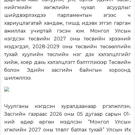
нийгмийн хөгжлийн чухал асуудлыг
шийдвэрлэхдээ парламентын зүгээс ч
хариуцлагатай хандаж, гишүүд идэвх зүтгэл гарган
ажиллах учиртай гэсэн юм. Монгол Улсын
нэгдсэн төсвийн 2027 оны төсвийн хүрээний
мэдэгдэл, 2028-2029 оны төсвийн төсөөллийн
тухай хуулийн төслийн нэг дэх хэлэлцүүлгийг
хийж, хоёр дахь хэлэлцүүлэгт бэлтгүүлэхээр Төсвийн
болон Эдийн засгийн байнгын хороонд
шилжүүллээ.
Чуулганы нэгдсэн хуралдаанаар үргэлжлүүлэн,
Засгийн газраас 2026 оны 05 дугаар сарын 01-
ний өдөр өргөн мэдүүлсэн
“
Монгол Улсын
хөгжлийн 2027 оны төлөвлөгөө батлах тухай
”
Улсын Их