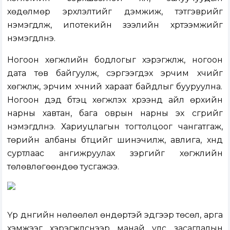
хөдөлмөр эрхлэлтийг дэмжиж, тэтгэврийг
нэмэгдүүлж, ипотекийн зээлийн хүртээмжийг
нэмэгдүүлнэ.
Ногоон хөгжлийн бодлогыг хэрэгжүүлж, ногоон
дата төв байгуулж, сэргээгдэх эрчим хүчийг
хөгжүүлж, эрчим хүчний хараат байдлыг бууруулна.
Ногоон дэд бүтэц хөгжүүлэх хүрээнд айл өрхийн
нарны хавтан, бага оврын нарны эх үүсгүүрийг
нэмэгдүүлнэ. Хариуцлагын тогтолцоог чангатгаж,
төрийн албаны бүтцийг шинэчилж, авлига, хүнд
суртлаас ангижруулах зэргийг хөгжлийн
төлөвлөгөөндөө тусгажээ.
Үр дүнгийн нөлөөлөл өндөртэй эдгээр төсөл, арга
хэмжээг хэрэгжүүлснээр манай улс засаглалын