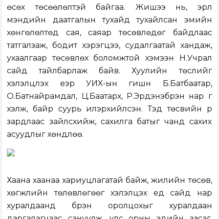
өсөх төсөөлөлтэй байгаа. Жишээ нь, эрүүл
мэндийн даатгалын тухайд тухайлсан эмийн
хөнгөлөлтөд сая, саяар төсөвлөдөг байдлаас
татгалзаж, бодит хэрэгцээ, судалгаатай хандаж,
ухаалгаар төсөвлөх боломжтой хэмээн Н.Учрал
сайд тайлбарлаж байв. Хуулийн төслийг
хэлэлцүүлэх үеэр УИХ-ын гишүүн Б.Батбаатар,
О.Батнайрамдал, Ц.Баатархүү, Р.Эрдэнэбүрэн нар үг
хэлж, байр суурь илэрхийлсэн. Тэд төсвийн үр
зардлаас зайлсхийж, сахилга батыг чанд сахих
асуудлыг хөндлөө.
Хаана хаанаа хариуцлагатай байж, жилийн төсөв,
хөгжлийн төлөвлөгөөг хэлэлцэх үед сайд нар
хуралдаанд бүрэн оролцохыг хуралдаан
даргалагчаас сануулж, улс орны эдийн засаг,