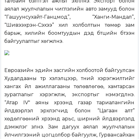
талбайн бэлтгэл ажлыг эхлүүлнэ. Экспорт болон
аялал жуулчлалын чиглэлийн авто замууд болон
“Гашуунсухайт-Ганцмод”, “Ханги-Мандал”,
“Шивээхүрэн-Сэхээ” хил холболтын төмөр зам
барьж, хилийн боомтуудын дэд бүтцийн бүтээн
байгуулалтыг хөгжүүлнэ.
Евроазийн эдийн засгийн холбоотой байгуулсан
Худалдааны түр хэлэлцээр, түүний хэрэгжилтийг
хангах үйл ажиллагааны төлөвлөгөө, хамтарсан
зураглалыг хэрэгжүүлж, экспортыг нэмэгдүүлнэ.
“Атар IV" аяны хүрээнд газар тариалангийн
үйлдвэрлэл эрхлэгчид болон “Цагаан алт”
хөдөлгөөний хүрээнд арьс, ширний үйлдвэрлэлд
дэмжлэг үзүүлнэ. Зам дагуух аялал жуулчлалын
үйлчилгээний цогцолбор байгуулж, Гурвансайхан