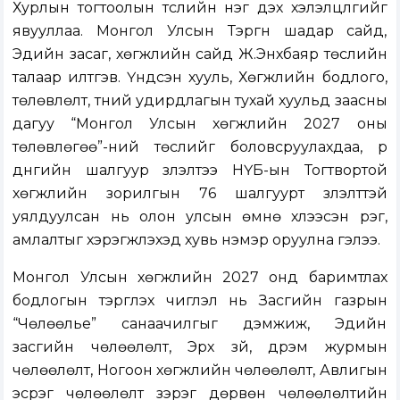
Хурлын тогтоолын төсл
ийн нэг дэх хэлэлцүүлгийг
явууллаа. Монгол Улсын Тэргүүн шадар сайд,
Эдийн засаг, хөгжлийн сайд Ж.Энхбаяр төслийн
талаар илтгэв. Үндсэн хууль, Хөгжлийн бодлого,
төлөвлөлт, түүний удирдлагын тухай хуульд заасны
дагуу “Монгол Улсын хөгжлийн 2027 оны
төлөвлөгөө”-ний төслийг боловсруулахдаа, үр
дүнгийн шалгуур үзүүлэлтээ НҮБ-ын Тогтвортой
хөгжлийн зорилгын 76 шалгуурт үзүүлэлттэй
уялдуулсан нь олон улсын өмнө хүлээсэн үүрэг,
амлалтыг хэрэгжүүлэхэд хувь нэмэр оруулна гэлээ.
Монгол Улсын хөгжлийн 2027 онд баримтлах
бодлогын тэргүүлэх чиглэл нь Засгийн газрын
“Чөлөөлье” санаачилгыг дэмжиж, Эдийн
засгийн чөлөөлөлт, Эрх зүй, дүрэм журмын
чөлөөлөлт, Ногоон хөгжлийн чөлөөлөлт, Авлигын
эсрэг чөлөөлөлт зэрэг дөрвөн чөлөөлөлтийн