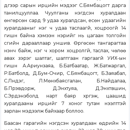
дүгээр сарын ирцийн мэдээг С.Бямбацогт дарга
танилцууллаа. Чуулганы нэгдсэн хуралдаан
өнгөрсөн сард 9 удаа хуралдсан, есөн удаагийн
хуралдааныг нэг ч удаа таслаагүй, хоцроогүй 14
гишүүн байна хэмээн нэрийг нь цагаан толгойн
үсгийн дарааллаар уншив. Өргөсөн тангарагтаа
үнэнч байж, нэг ч хором хоцролгүй, таслах, чөлөө
авах зэрэг шалтаг, шалтгаан гаргаагүй УИХ-ын
гишүүн А.Ариунзаяа, Б.Батбаатар, Ж.Батжаргал,
Р.Батболд, Д.Бум-Очир, С.Бямбацогт, Б.Заяабал,
С.Лүндэг, Л.Мөнхбаясгалан, Б.Найдалаа,
Б.Пүрэвдорж, Д.Энхтуяа, Д.Энхтүвшин,
С.Эрдэнэболд нарт баяр хүргэж, цаашид
хуралдааны ирцийг 7 хоног тутам нээлттэй
зарлан мэдээлж байхаар боллоо.
Баасан гарагийн нэгдсэн хуралдаан өдрийн 14