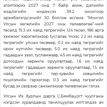
үзүүлэлтээрээ 2027 онд 7 байр ахиж, дэлхийн
мэдлэгийн индексээ 39.2 оноогоор
эрэмбэлэгдсэнийг 50 болгож өсгөнө. “Монгол
Улсын хөгжлийн 2027 оны төлөвлөгөө”-ний
төсөлд 15.3 их наяд төгрөгийн 124 төсөл, 186 арга
хэмжээг хэрэгжүүлэхээр тусгалаа. Үүнээс 2.2 их наяд
төгрөгийг улсын төсвөөр, 0.2 их наяд төгрөгийг
орон нутгийн төсвөөр, 5.0 их наяд төгрөгийг
гадаадын зээл, тусламжаар, 4.5 их наяд төгрөгийг
дотоодын хөрөнгө оруулалтаар, 1.6 их наяд
төгрөгийг гадаадын хөрөнгө оруулалтаар, 1.5 их
наяд төгрөгийг төр-хувийн хэвшлийн
түншлэлийн гэрээгээр, 0.3 их наяд төгрөгийг
бусад эх үүсвэрээр санхүүжүүлэхээр төлөвлөсөн гэлээ.
Улсын Их Хурлын дарга С.Бямбацогт чуулганы
нэгдсэн хуралдаанд танилцуулах илтгэлдээ ач