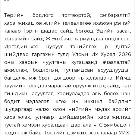
Төрийн бодлого тогтвортой, хэлбэрэлтгүй
хэрэгжихэд хөгжлийн төлөвлөгөө ихээхэн үүрэгтэй
талаар Тэргүүн шадар сайд бөгөөд Эдийн засаг,
хөгжлийн сайд Ж.Энхбаяр хариултдаа онцолсон.
Иргэдийнхээ нурууг тэнийлгэх, үр дүнтэй
шийдвэр гаргахын тулд Улсын Их Хурал 2026
оны хаврын чуулганы хугацаанд ачаалалтай
ажиллаж, бодлогын, тулгамдсан асуудлуудыг
багцалж, иж бүрэн цогцоор нь хэлэлцэнэ. Иймд
хуулийн төслүүдээ яаралтай оруулж ирэх, сайд нар
гишүүдийн асуултад хариулахдаа аль болох үнэн
бодит мэдээлэл өгөх нь нөхцөл байдлыг
шударгаар үнэлэх, олон нийтийн мэдэх эрхийг
хэрэгжүүлэх, улмаар шийдвэрийн хэрэгжилтэд
тустай хэмээн хуралдаан даргалагч С.Бямбацогт
тодотгож байв. Төслийг дэмжих эсэх талаар УИХ-