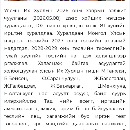
Улсын Их Хурлын 2026 оны хаврын ээлжит
чуулганы (2026.05.08) үдээс хойших нэгдсэн
хуралдаанд 102 гишүүн хүрэлцэн ирж, 81 хувийн
ирцтэй хуралдлаа. Хуралдаан Монгол Улсын
нэгдсэн төсвийн 2027 оны төсвийн хүрээний
мэдэгдэл, 2028-2029 оны төсвийн төсөөллийн
тухай хуулийн төслийн нэг дэх хэлэлцүүлгээр
үргэлжлэв. Хэлэлцэж байгаа асуудалтай
холбогдуулан Улсын Их Хурлын гишүүн М.Ганхүлэг,
Б.Бейсен, О.Саранчулуун, Ж.Баясгалан,
Ж.Галбадрах, Ж.Батжаргал, Ц.Мөнхтуяа,
Н.Алтанхуяг нар асуулт асууж, байр суурь
илэрхийллээ. Тэд үнийн өсөлт, иргэдийн
амьжиргааг дэмжих, зарим бүтээн байгуулалтын
төслийн явц, халамжийн бус иргэн төвт
төсөвлөлт, эрүүл мэндийн даатгалын санхүүжилт,