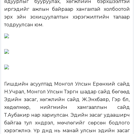
ядуурлыг бууруулах, хөгжлийн бэрхшээлтэй
иргэдийг ажлын байраар хангахтай холбоотой
эрх зүйн зохицуулалтын хэрэгжилтийн талаар
тодруулсан юм.
Гишүүдийн асуултад Монгол Улсын Ерөнхий сайд
Н.Учрал, Монгол Улсын Тэргүүн шадар сайд бөгөөд
Эдийн засаг, хөгжлийн сайд Ж.Энхбаяр, Гэр бүл,
хөдөлмөр, нийгмийн хамгааллын сайд
Т.Аубакир нар хариулсан. Эдийн засаг удааширч
байгаа тул хүндрэл, мөчлөгийг сөрсөн бодлого
хэрэгжүүлнэ. Үр дүнд нь манай улсын эдийн засаг