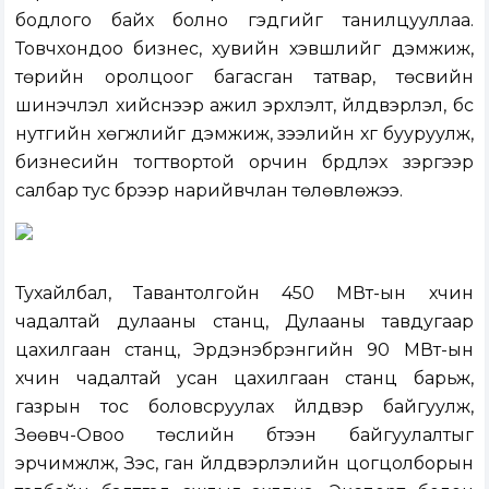
бодлого байх болно гэдгийг танилцууллаа.
Товчхондоо бизнес, хувийн хэвшлийг дэмжиж,
төрийн оролцоог багасган татвар, төсвийн
шинэчлэл хийснээр ажил эрхлэлт, үйлдвэрлэл, бүс
нутгийн хөгжлийг дэмжиж, зээлийн хүүг бууруулж,
бизнесийн тогтвортой орчин бүрдүүлэх зэргээр
салбар тус бүрээр нарийвчлан төлөвлөжээ.
Тухайлбал, Тавантолгойн 450 МВт-ын хүчин
чадалтай дулааны станц, Дулааны тавдугаар
цахилгаан станц, Эрдэнэбүрэнгийн 90 МВт-ын
хүчин чадалтай усан цахилгаан станц барьж,
газрын тос боловсруулах үйлдвэр байгуулж,
Зөөвч-Овоо төслийн бүтээн байгуулалтыг
эрчимжүүлж, Зэс, ган үйлдвэрлэлийн цогцолборын