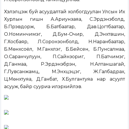
Хэлэлцэж буй асуудалтай холбогдуулан Улсын Их
Хурлын гишүүн А.Ариунзаяа, С.Эрдэнэболд,
Б.Пүрэвдорж, Б.Батбаатар, Дав.Цогтбаатар,
О.Номинчимэг, Д.Бум-Очир, Д.Энхтүвшин,
Г.Хосбаяр, Л.Соронзонболд, Н.Наранбаатар,
Б.Мөнхсоёл, М.Ганхүлэг, Б.Бейсен, Б.Пунсалмаа,
О.Саранчулуун, П.Сайнзориг, П.Батчимэг,
Д.Ганмаа, Р.Эрдэнэбүрэн, Н.Алтаншагай,
Г.Лувсанжамц, М.Энхцэцэг, Ж.Галбадрах,
Ц.Мөнхтуяа, Д.Ганбат, Х.Булгантуяа нар асуулт
асууж, байр сууриа илэрхийлэв.