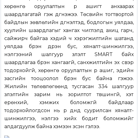
хөрөнгө оруулалтын үр ашигт анхаарах
шаардлагатай гэж дүгнэжээ. Төсвийн тогтвортой
байдлын зөвлөлийн дүгнэлтэд, бодлогын уялдаа,
хуулийн шаардлагыг хангах чиглэлд ахиц гарч,
сайжирч байгаа хэдий ч хэрэгжилтийн шатанд
уялдаа бүрэн дүүрэн бус, хяналт-шинжилгээ,
үнэлгээний шалгуур үзүүлэлт SMART байх
шаардлагаа бүрэн хангаагүй, санхүүжилтийн эх үүсвэр
тодорхойгүй, хөрөнгө оруулалтын үр ашиг, эдийн
засгийн тооцоолол бүрэн бус байна гэжээ.
Жилийн төлөвлөгөөнд тусгасан 334 шалгуур
үзүүлэлтийн зарим нь зорилтот түвшингүй, хэт
ерөнхий, хэмжих боломжгүй байдлаар
тодорхойлогдсон нь үр дүнд суурилсан хяналт-
шинжилгээ, үнэлгээ хийх бодит боломжийг
алдагдуулж байна хэмээн үзсэн гэлээ.