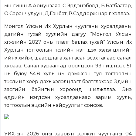
ын гишүүн А.Ариунзаяа, С.Эрдэнэболд, Б.Батбаатар,
О.Саранчулуун, Д.Ганбат, Р.Сэддорж нар үг хэллээ.
Монгол Улсын Их Хурлын чуулганы хуралдааны
дэгийн тухай хуулийн дагуу
“
Монгол Улсын
хөгжлийн 2027 оны төлөвлөгөө батлах тухай
”
Улсын Их
Хурлын тогтоолын төсл
ийн нэг дэх хэлэлцүүлгийг
ийнхүү хийж, шаардлага хангасан эсэх талаар санал
хураав. Санал хураалтад оролцсон 93 гишүүнээс 51
нь буюу 54.8 хувь нь дэмжсэн тул тогтоолын
төслийг хоёр дахь хэлэлцүүлэгт бэлтгүүлэхээр Эдийн
засгийн байнгын хороонд шилжүүллээ. Энэ
өдрийн нэгдсэн хуралдаанаар зарим хууль,
тогтоолын эцсийн найруулгыг сонсов.
УИХ-ын 2026 оны хаврын ээлжит чуулганы 04