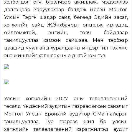
холбогдол өгч, бүтээлчээр ажиллаж, мэдээллээ
дэлгэцээр харуулахаар бэлдэж ирсэн Монгол
Улсын Тэргүүн шадар сайд бөгөөд Эдийн засаг,
хөгжлийн сайд Ж.Энхбаярыг онцолж, иргэдэд
ойлгомжтой, энгийн, товч байдлаар
танилцууллаа хэмээн сайшаав. Мөн тэрбээр
цаашид чуулганы хуралдааны индэрт илтгэх хүмүүс
энэ жишгийг хэвшүүлэх нь үр дүнтэй юм гэв.
Улсын хөгжлийн 2027 оны төлөвлөгөөний
төсөлд Үндэсний аудитын газраас өгсөн саналыг
Монгол Улсын Ерөнхий аудитор С.Магнайсүрэн
танилцууллаа. Тус газраас жил бүр улсын
хөгжлийн төлөвлөгөөний хэрэгжилтэд аудит