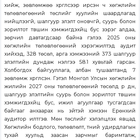
хийж, зөвлөмжөө хүргүүлсээр ирсэн ч хөгжлийн
төлөвлөгөөний төслийг хуулийн шаардлагад
нийцүүлээгүй, шалгуур үзүүлэлт оновчгүй, суурь болон
зорилтот түвшин хэмжигдэхүйц бус зэрэг алдаа,
зөрчил давтагдсаар байна гэлээ. 2025 оны
хөгжлийн төлөвлөгөөний хэрэгжилтэд аудит
хийхэд, 328 төсөл, арга хэмжээний 373 шалгуур
үзүүлэлтийн дундаж үнэлгээ 58.1 хувьтай гарсан.
Холбогдох байгууллага, албан тушаалтанд 7
зөвлөмж хүргүүлсэн. Гэтэл Монгол Улсын хөгжлийн
жилийн 2027 оны төлөвлөгөөний төсөлд үр дүн,
шалгуур үзүүлэлтийн суурь болон зорилтот түвшин
хэмжигдэхүйц бус, ижил агуулгаар тусгагдсан
байгааг анхаарах нь зүйтэй хэмээн Ерөнхий
аудитор илтгэв. Мөн төслийг хэлэлцүүлэх явцад
Хөгжлийн бодлого, төлөвлөлт, түүний удирдлагын
тухай хуульд заасан зарчмыг баримталж,