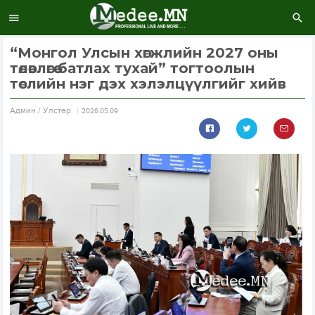
“Монгол Улсын хөгжлийн 2027 оны
төлөвлөгөө батлах тухай” тогтоолын
төслийн нэг дэх хэлэлцүүлгийг хийв
Aдмин / Улстөр
2026.05.09