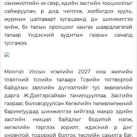
санхүүжилтийн эх үүсвэр, эдийн засгийн тооцооллыг
сайжруулан, үр дүнд чиглүүлж, холбогдох хууль,
журмын цаглаварт хугацаанд дүн шинжилгээ
хийж, бүх талын оролцоог хангах шаардлагатай
талаар Үндэсний аудитын газрын саналд
тусгажээ.
Монгол Улсын хөгжлийн 2027 оны жилийн
төлөвлөгөөний төслийн талаарх Төсвийн тогтвортой
байдлын зөвлөлийн дүгнэлтийг
тус зөвлөлийн
дарга Ж.Дэлгэрсайхан танилцууллаа. Засгийн
газраас боловсруулсан Хөгжлийн төлөвлөгөөний
баримтуудад шинжилгээ хийгээд макро эдийн
засгийн нөхцөл байдлыг бодитой үнэлж,
хөгжлийн тэргүүлэх зорилт, үндэсний үр дүнг
оновчтой, тодорхой болгох, төслийн сахилга бат,