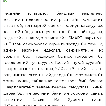
Төсвийн тогтвортой байдлын зөвлөлөөс
хөгжлийн төлөвлөгөөний үр дүнгийн хэмжүүрийг
оновчтой, тогтвортой болгож, хариуцлагажуулах,
хөгжлийн бодлогын уялдаа холбоог сайжруулах,
үр дүнгийн шалгуур үзүүлэлтүүдийг SMART зарчимд
нийцүүлэн сайжруулах, хөрөнгө төслүүдийн техник,
эдийн засгийн үндэслэл, санхүүжилтийн эх
үүсвэрийг бүрэн тодорхой болгох, төлөвлөлт ба
төсөвлөлтийг уялдуулах, Төсвийн тухай хуулийн
шаардлагыг бүрэн хангах, УИХ-аас Засгийн газарт
үүрэг, чиглэл өгсөн шийдвэрүүдийн хэрэгжилтийг
эргэн хянан, тайлагнах тогтолцоог бий болгох
шаардлагатайг зөвлөмжөөрөө санууллаа. Үүний
дараа Эдийн засгийн байнгын хорооны санал,
дүгнэлтийг Улсын Их Хурлын гишүүн
Л.Соронзонболд танилцууллаа.