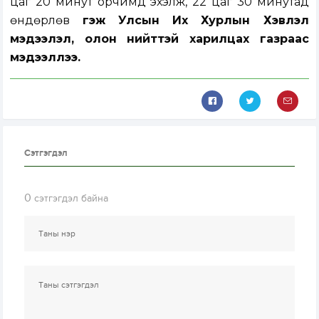
цаг 20 минут орчимд эхэлж, 22 цаг 30 минутад
өндөрлөв
гэж Улсын Их Хурлын Хэвлэл
мэдээлэл, олон нийттэй харилцах газраас
мэдээллээ.
Сэтгэгдэл
0
сэтгэгдэл байна