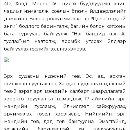
4D, Ховд, Мөрөн 4С нисэх буудлуудын хүчин
чадлыг нэмэгдүүлж, соёлын бүтээлч үйлдвэрлэлийг
дэмжинэ. Боловсролын чиглэлээр
“
Цөөн хүүхэдтэй
анги“ бодлого баримталж, багийн болон хотхоны
бага сургууль байгуулж, “Нэг багшид нэг AI
туслах”-ыг нэвтрүүлж, Хромбүүк угсрах үйлдвэр
байгуулах төслийг эхлүүлнэ хэмээв.
Зүрх, судасны үндэсний төв, Эс, эд, эрхтэн
шилжүүлэн суулгах төв, Хавдар судлалын үндэсний
төв-2 зэрэг эрүүл мэндийн салбарт шаардлагатай
хөрөнгө оруулалтыг нэмэгдүүлж, 17 аймгийн эрүүл
мэндийн тусламж, үйлчилгээг сайжруулах,
эрчимжүүлэх төсөл хэрэгжүүлж, Нийгмийн эрүүл
мэндийн төв, дэд төв байгуулна. Эмэгтэйчүүд,
хөгжлийн бэрхшээлтэй хүн, залуучуудын