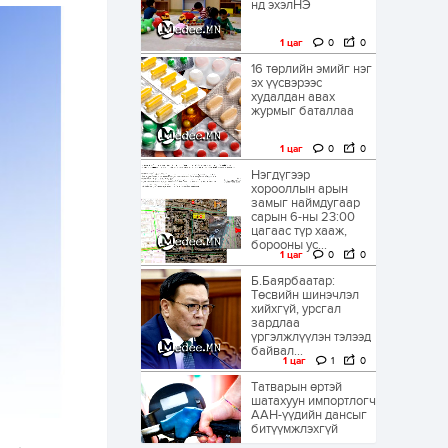
нд эхэлНЭ
1 цаг
0
0
16 төрлийн эмийг нэг
эх үүсвэрээс
худалдан авах
журмыг баталлаа
1 цаг
0
0
Нэгдүгээр
хорооллын арын
замыг наймдугаар
сарын 6-ны 23:00
цагаас түр хааж,
борооны ус...
1 цаг
0
0
Б.Баярбаатар:
Төсвийн шинэчлэл
хийхгүй, урсгал
зардлаа
үргэлжлүүлэн тэлээд
байвал...
1 цаг
1
0
Татварын өртэй
шатахуун импортлогч
ААН-үүдийн дансыг
битүүмжлэхгүй