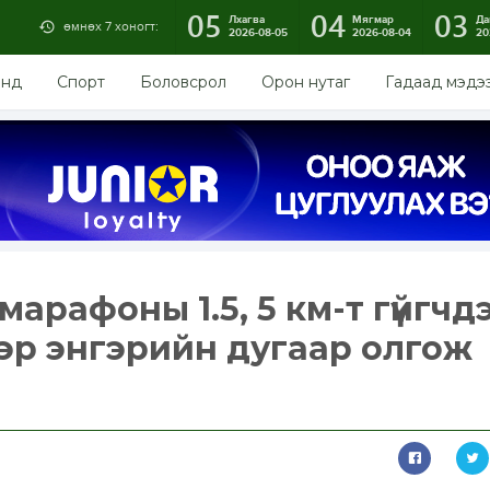
05
04
03
Лхагва
Мягмар
Да
өмнөх 7 хоногт:
2026-08-05
2026-08-04
20
энд
Спорт
Боловсрол
Орон нутаг
Гадаад мэдэ
арафоны 1.5, 5 км-т гүйгчд
ээр энгэрийн дугаар олгож