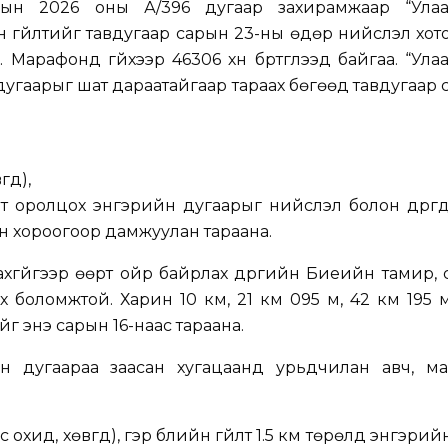
ын 2026 оны А/396 дугаар захирамжаар “Улаа
 гүйлтийг тавдугаар сарын 23-ны өдөр нийслэл хото
 Марафонд гүйхээр 46306 хүн бүртгүүлээд байгаа. “Ула
угаарыг шат дараатайгаар тараах бөгөөд тавдугаар 
үүд),
м-т оролцох энгэрийн дугаарыг нийслэл болон дүүргү
н хороогоор дамжуулан тараана.
захгүйгээр өөрт ойр байрлах дүүргийн Биеийн тамир,
 боломжтой. Харин 10 км, 21 км 095 м, 42 км 195
г энэ сарын 16-наас тараана.
ийн дугаараа заасан хугацаанд урьдчилан авч, м
нас охид, хөвгүүд), гэр бүлийн гүйлт 1.5 км төрөлд энгэри