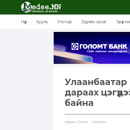
Нүүр
Хууль
Улстөр
Эдийн засаг
Эрүүл м
Улаанбаатар м
дараах цэгүүд
байна
Aдмин / Спорт
2026.05.11