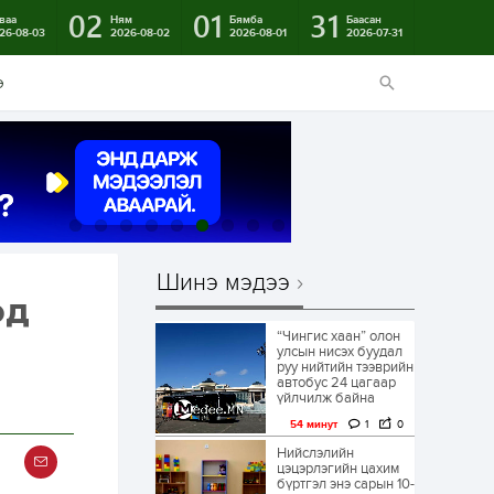
02
01
31
ваа
Ням
Бямба
Баасан
26-08-03
2026-08-02
2026-08-01
2026-07-31
э
Шинэ мэдээ
эд
“Чингис хаан” олон
улсын нисэх буудал
руу нийтийн тээврийн
автобус 24 цагаар
үйлчилж байна
54 минут
1
0
Нийслэлийн
цэцэрлэгийн цахим
бүртгэл энэ сарын 10-