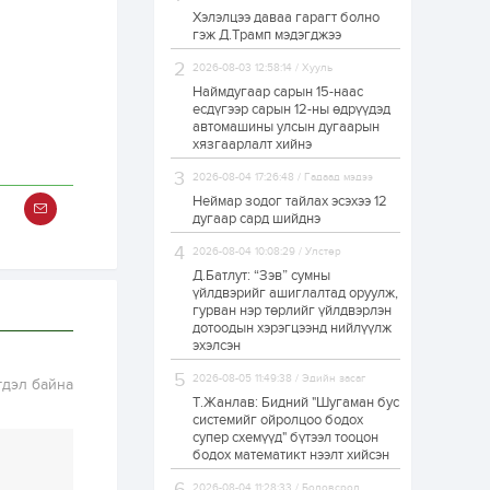
Хэлэлцээ даваа гарагт болно
Өнгөрсөн сард
гэж Д.Трамп мэдэгджээ
1,439.2 кг үнэт
металл худалдан
авчээ
2026-08-03 12:58:14 / Хууль
Наймдугаар сарын 15-наас
есдүгээр сарын 12-ны өдрүүдэд
23 цаг
0
0
автомашины улсын дугаарын
Б.Найдалаа: Энэ
хязгаарлалт хийнэ
өвөл илүү хүнд байж
магадгүй учир төр,
2026-08-04 17:26:48 / Гадаад мэдээ
эрчим хүчний
байгууллагууд, иргэд
Неймар зодог тайлах эсэхээ 12
бэлтгэлээ...
дугаар сард шийднэ
1 өдөр
5
0
2026-08-04 10:08:29 / Улстөр
Өнөөдөр сондгой
тоогоор төгссөн
Д.Батлут: “Зэв” сумны
автомашинтай иргэд
үйлдвэрийг ашиглалтад оруулж,
бензин авна
гурван нэр төрлийг үйлдвэрлэн
дотоодын хэрэгцээнд нийлүүлж
1 өдөр
0
0
эхэлсэн
ЗГ: Шатахууны
2026-08-05 11:49:38 / Эдийн засаг
гдэл байна
хангамж,
нийлүүлэлтийг
Т.Жанлав: Бидний "Шугаман бус
тогтворжуулах
системийг ойролцоо бодох
асуудлыг хэлэлцэж
супер схемүүд" бүтээл тооцон
байна
бодох математикт нээлт хийсэн
1 өдөр
0
0
Т.Жанлав: Бидний
2026-08-04 11:28:33 / Боловсрол