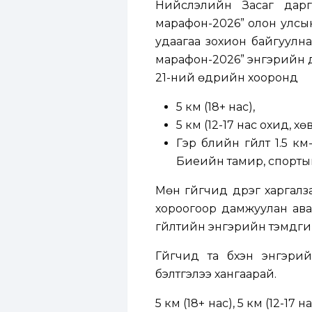
Нийслэлийн Засаг дарг
марафон-2026” олон улсын
удаагаа зохион байгуулна.
марафон-2026” энгэрийн д
21-ний өдрийн хооронд
5 км (18+ нас),
5 км (12-17 нас охид, хөвг
Гэр бүлийн гүйлт 1.5 к
Биеийн тамир, спорты
Мөн гүйгчид дүүрэг харгал
хороогоор дамжуулан авах
гүйлтийн энгэрийн тэмдгий
Гүйгчид та бүхэн энгэр
бэлтгэлээ хангаарай.
5 км (18+ нас), 5 км (12-17 