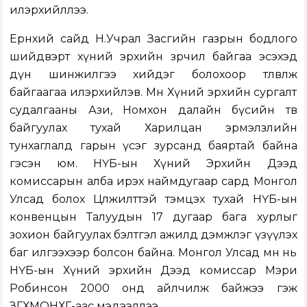
илэрхийллээ.
Ерөнхий сайд Н.Учрал Засгийн газрын бодлого
шийдвэрт хүний эрхийн зөрчил байгаа эсэхэд
дүн шинжилгээ хийдэг болохоор төлөвлөж
байгаагаа илэрхийлэв. Мөн Хүний эрхийн сургалт
судалгааны Ази, Номхон далайн бүсийн төв
байгуулах тухай Харилцан эрмэлзлийн
тунхаглалд гарын үсэг зурсанд баяртай байна
гэсэн юм. НҮБ-ын Хүний Эрхийн Дээд
комиссарын алба ирэх наймдугаар сард Монгол
Улсад болох Цөлжилттэй тэмцэх тухай НҮБ-ын
конвенцын Талуудын 17 дугаар бага хурлыг
зохион байгуулах бэлтгэл ажилд дэмжлэг үзүүлэх
баг илгээхээр болсон байна. Монгол Улсад өмнө нь
НҮБ-ын Хүний эрхийн Дээд комиссар Мэри
Робинсон 2000 онд айлчилж байжээ гэж
ЗГХМОНХГ-аас мэдээллээ.