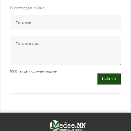
0
сэтгэгдэл байна
1000
тэмдэгт оруулах үлдлээ.
Нийтлэх