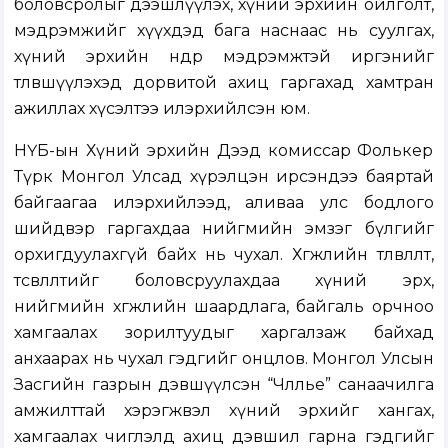
боловсролыг дээшлүүлэх, хүний эрхийн ойлголт,
мэдрэмжийг хүүхдэд бага наснаас нь суулгах,
хүний эрхийн өндөр мэдрэмжтэй иргэнийг
төлөвшүүлэхэд дорвитой ахиц гаргахад хамтран
ажиллах хүсэлтээ илэрхийлсэн юм.
НҮБ-ын Хүний эрхийн Дээд комиссар Фолькер
Түрк Монгол Улсад хүрэлцэн ирсэндээ баяртай
байгаагаа илэрхийлээд, аливаа улс бодлого
шийдвэр гаргахдаа нийгмийн эмзэг бүлгийг
орхигдуулахгүй байх нь чухал. Хөгжлийн төлөвлөлт,
төсөвлөлтийг боловсруулахдаа хүний эрх,
нийгмийн хөгжлийн шаардлага, байгаль орчноо
хамгаалах зорилтуудыг харгалзаж байхад
анхаарах нь чухал гэдгийг онцлов. Монгол Улсын
Засгийн газрын дэвшүүлсэн “Чөлөөлье” санаачилга
амжилттай хэрэгжвэл хүний эрхийг хангах,
хамгаалах чиглэлд ахиц дэвшил гарна гэдгийг