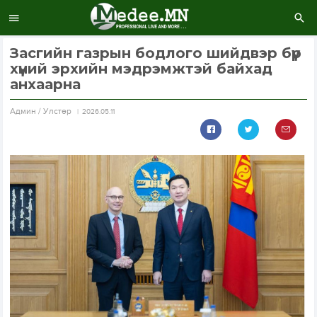
Засгийн газрын бодлого шийдвэр бүр
хүний эрхийн мэдрэмжтэй байхад
анхаарна
Aдмин / Улстөр
2026.05.11