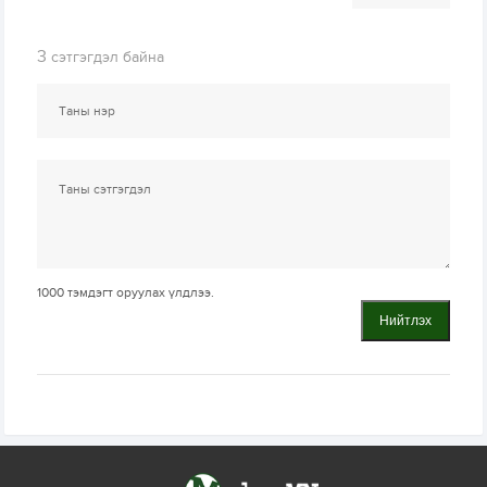
3
сэтгэгдэл байна
1000
тэмдэгт оруулах үлдлээ.
Нийтлэх