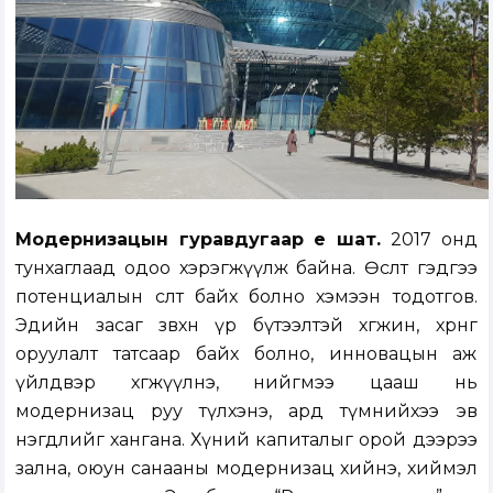
Модернизацын гуравдугаар үе шат.
2017 онд
тунхаглаад одоо хэрэгжүүлж байна. Өсөлт гэдгээ
потенциалын өсөлт байх болно хэмээн тодотгов.
Эдийн засаг зөвхөн үр бүтээлтэй хөгжинө, хөрөнгө
оруулалт татсаар байх болно, инновацын аж
үйлдвэр хөгжүүлнэ, нийгмээ цааш нь
модернизац руу түлхэнэ, ард түмнийхээ эв
нэгдлийг хангана. Хүний капиталыг орой дээрээ
зална, оюун санааны модернизац хийнэ, хиймэл