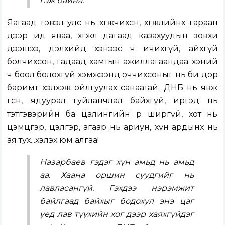
гэж байна.
Яагаад гэвэл улс нь хөгжчихсөн, хөгжлийнхөө гараан
дээр ид яваа, хөгжлөө дагаад казахуудын зовхи
дээшээ, дэлхийд хэнээс ч ичихгүй, айхгүй
болчихсон, гадаад хамтын ажиллагаандаа хэний
ч боол болохгүй хэмжээнд оччихсоныг нь би дор
баримт хэлхэж ойлгуулах санаатай. ДНБ нь явж
өгсөн, ядуурал гуйланчлал байхгүй, иргэд нь
тэтгэвэрийн ба цалингийн өр ширгүй, хот нь
цэмцгэр, цэлгэр, агаар нь ариун, хүн ардынх нь
ая тух...хэлэх юм алгаа!
Назарбаев гэдэг хүн амьд нь амьд
аа. Хаана оршин суудгийг нь
лавласангүй. Гэхдээ нэрэмжит
байлгаад байхыг бодохул энэ цаг
үед лав түүхийн хог дээр хаяхгүйдэг