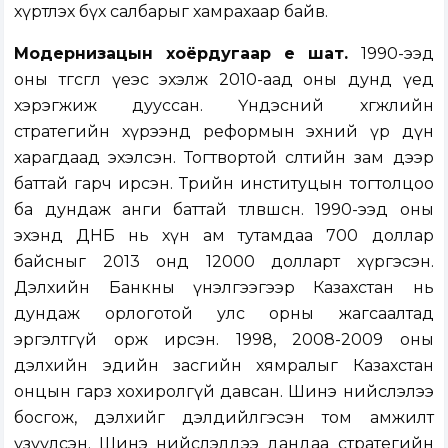
хүртлэх бүх салбарыг хамрахаар байв.
Модернизацын хоёрдугаар үе шат.
1990-ээд
оны төгсгөл үеэс эхэлж 2010-аад оны дунд үед
хэрэгжиж дууссан. Үндэсний хөгжлийн
стратегийн хүрээнд реформын эхний үр дүн
харагдаад эхэлсэн. Тогтвортой өсөлтийн зам дээр
баттай гарч ирсэн. Төрийн институцын тогтолцоо
ба дундаж анги баттай төлөвшсөн. 1990-ээд оны
эхэнд ДНБ нь хүн ам тутамдаа 700 доллар
байсныг 2013 онд 12000 долларт хүргэсэн.
Дэлхийн Банкны үнэлгээгээр Казахстан нь
дундаж орлоготой улс орны жагсаалтад
эргэлтгүй орж ирсэн. 1998, 2008-2009 оны
дэлхийн эдийн засгийн хямралыг Казахстан
онцын гарз хохиролгүй давсан. Шинэ нийслэлээ
босгож, дэлхийг дэлдийлгэсэн том амжилт
үзүүлсэн. Шинэ нийслэлдээ дандаа стратегийн