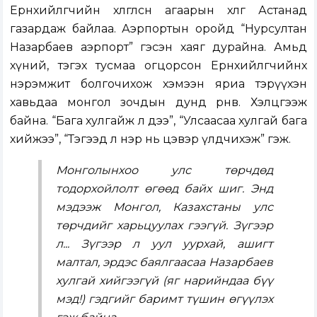
Ерөнхийлөгчийн хөлөглөсөн агаарын хөлөг Астанад
газардаж байлаа. Аэрпортын оройд “Нурсултан
Назарбаев аэрпорт” гэсэн хаяг дурайна. Амьд
хүний, тэгэх тусмаа огцорсон Ерөнхийлөгчийнхөө
нэрэмжит болгочихож хэмээн яриа тэрүүхэн
хавьдаа монгол зочдын дунд өрнөв. Хэлцгээж
байна. “Бага хулгайж л дээ”, “Улсаасаа хулгай бага
хийжээ”, “Тэгээд л нэр нь цэвэр үлдчихэж” гэж.
Монголынхоо улс төрчдөд
тодорхойлолт өгөөд байх шиг. Энд
мэдээж Монгол, Казахстаны улс
төрчдийг харьцуулах гээгүй. Зүгээр
л... Зүгээр л уул уурхай, ашигт
малтал, эрдэс баялгаасаа Назарбаев
хулгай хийгээгүй (яг нарийндаа бүү
мэд!) гэдгийг баримт түшин өгүүлэх