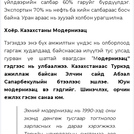
үйлдвэрийн салбар 60% гаруйг бүрдүүлдэг.
Экспортын 70% нь нефть ба хийн салбараас босч
байна. Уран араас нь зуузай холбон урагшилна.
Хоёр. Казахстаны Модернизац
Тэгэхдээ энэ бүх амжилтын үндэс нь олборлоод
гаргаж худалдаад байснаасаа илүүтэй тус улсад
гурван үе шаттай явагдсан “М
одернизац”
гэдгээс нь улбаалжээ. Казахстанаас Туркэд
ажиллаж байсан Элчин сайд Абзал
Сапарбекулыйн бүтээлээс эшлэе. Юун
модернизац вэ гэдгийг. Шинэчлэх, орчин
үежүүлэх гэсэн санаа юм.
Эхний модернизац нь 1990-ээд оны
эхэнд дөнгөж тусгаар тогтнолоо
зарласных нь дараа хэрэгжжээ.
Төрийн удирдлагын системээ зөв