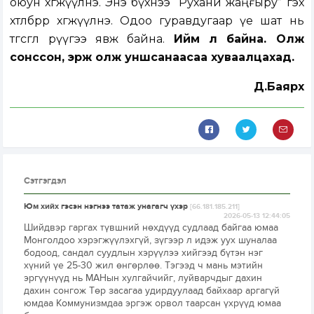
оюун хөгжүүлнэ. Энэ бүхнээ “Рухани жаңғыру” гэх
хөтөлбөрөөр хөгжүүлнэ. Одоо гуравдугаар үе шат нь
төгсгөл рүүгээ явж байна.
Ийм л байна. Олж
сонссон, эрж олж уншсанаасаа хуваалцахад.
Д.Баярхүү
Сэтгэгдэл
Юм хийх гэсэн нэгнээ татаж унагагч үхэр
[66.181.185.211]
2026-05-13 12:44:05
Шийдвэр гаргах түвшний нөхдүүд судлаад байгаа юмаа
Монголдоо хэрэгжүүлэхгүй, зүгээр л идэж уух шуналаа
бодоод, сандал суудлын хэрүүлээ хийгээд бүтэн нэг
хүний үе 25-30 жил өнгөрлөө. Тэгээд ч мань мэтийн
эргүүнүүд нь МАНын хулгайчийг, луйварчдыг дахин
дахин сонгож Төр засагаа удирдуулаад байхаар аргагүй
юмдаа Коммунизмдаа эргэж орвол таарсан үхрүүд юмаа