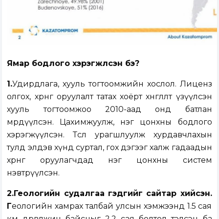
Ямар бодлого хэрэгжүүлсэн бэ?
1.
Удирдлага, хууль тогтоомжийн хослол. Лиценз
олгох, хөрөнгө оруулалт татах хоёрт хөнгөлөлт үзүүлсэн
хууль тогтоомжоо 2010-аад онд батлан
мөрдүүлсэн. Цахимжуулж, нэг цонхны бодлого
хэрэгжүүлсэн. Төслөө урагшлуулж хурдавчлахын
тулд элдэв хүнд суртал, гох дэгээг халж гадаадын
хөрөнгө оруулагчдад нэг цонхны систем
нэвтрүүлсэн.
2.Геологийн судалгаа гэдгийг сайтар хийсэн.
Г
еологийн хамрах талбай улсын хэмжээнд 1.5 сая
км дөрвөлжин байсныг 2.2 сая болтол тэлсэн ба