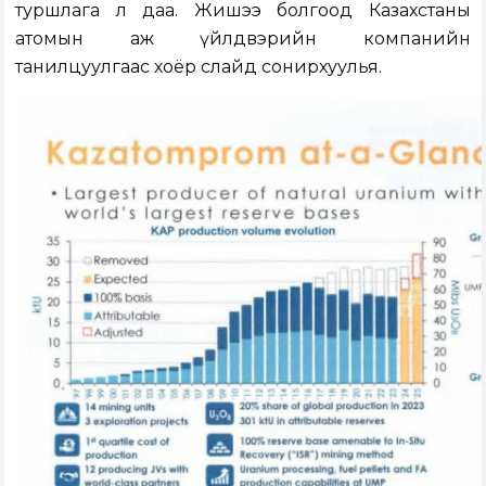
туршлага л даа. Жишээ болгоод Казахстаны
атомын аж үйлдвэрийн компанийн
танилцуулгаас хоёр слайд сонирхуулья.