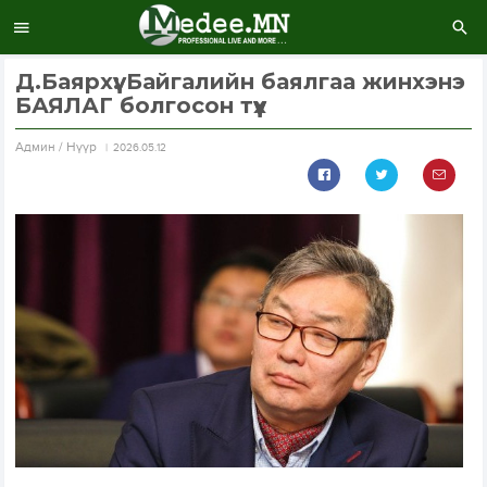
Д.Баярхүү: Байгалийн баялгаа жинхэнэ
БАЯЛАГ болгосон түүх
Aдмин / Нүүр
2026.05.12