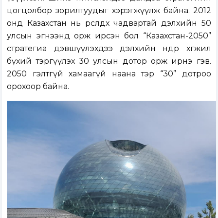
цогцолбор зорилтуудыг хэрэгжүүлж байна. 2012
онд Казахстан нь өрсөлдөх чадвартай дэлхийн 50
улсын эгнээнд орж ирсэн бол “Казахстан-2050”
стратегиа дэвшүүлэхдээ дэлхийн өндөр хөгжил
бүхий тэргүүлэх 30 улсын дотор орж ирнэ гэв.
2050 гэлтгүй хамаагүй наана тэр “30” дотроо
орохоор байна.