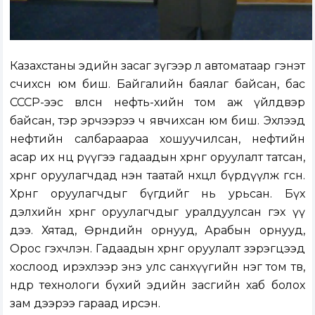
Казахстаны эдийн засаг зүгээр л автоматаар гэнэт
өсчихсөн юм биш. Байгалийн баялаг байсан, бас
СССР-ээс өвлөсөн нефть-хийн том аж үйлдвэр
байсан, тэр эрчээрээ ч явчихсан юм биш. Эхлээд
нефтийн салбараараа хошуучилсан, нефтийн
асар их нөөц рүүгээ гадаадын хөрөнгө оруулалт татсан,
хөрөнгө оруулагчдад нэн таатай нөхцөл бүрдүүлж өгсөн.
Хөрөнгө оруулагчдыг бүгдийг нь урьсан. Бүх
дэлхийн хөрөнгө оруулагчдыг уралдуулсан гэх үү
дээ. Хятад, Өрнөдийн орнууд, Арабын орнууд,
Орос гэхчлэн. Гадаадын хөрөнгө оруулалт зэрэгцээд
хослоод ирэхлээр энэ улс санхүүгийн нэг том төв,
өндөр технологи бүхий эдийн засгийн хаб болох
зам дээрээ гараад ирсэн.