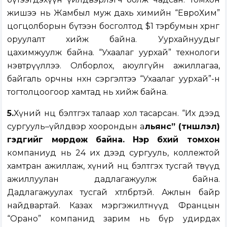
жишээ нь Жамбыл муж дахь химийн “ЕвроХим”
цогцолборын бүтээн босголтод $1 тэрбумын хөрөнгө
оруулалт хийж байна. Уурхайнуудыг
цахимжуулж байна. “Ухаалаг уурхай” технологи
нэвтрүүллээ. Олборлох, аюулгүйн ажиллагаа,
байгаль орчны нөхөн сэргэлтээ “Ухаалаг уурхай”-н
тогтолцоогоор хамтад нь хийж байна.
5.
Хүний нөөцөө бэлтгэх талаар хол тасарсан. “Их дээд
сургууль–үйлдвэр хоорондын а
льянс” (түншлэл)
гэдгийг мөрдөж байна. Нэр бүхий томхон
компаниуд нь 24 их дээд сургууль, коллежтой
хамтран ажиллаж, хүний нөөцөө бэлтгэх тусгай төвүүд
ажиллуулан дадлагажуулж байна.
Дадлагажуулах тусгай хөтөлбөртэй. Ажлын байр
найдвартай. Казах мэргэжилтнүүд Францын
“Орано” компанид зарим нь бүр удирдах