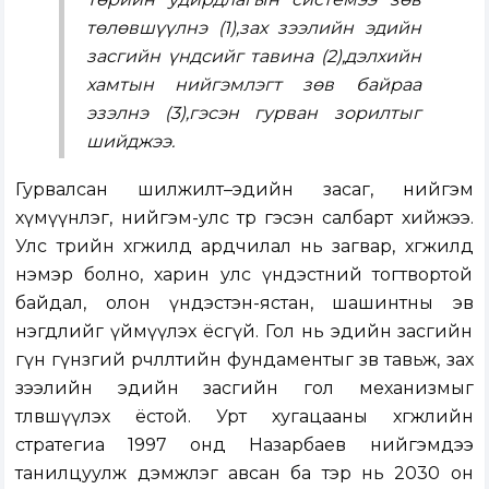
төлөвшүүлнэ (1),зах зээлийн эдийн
засгийн үндсийг тавина (2),дэлхийн
хамтын нийгэмлэгт зөв байраа
эзэлнэ (3),гэсэн гурван зорилтыг
шийджээ.
Гурвалсан шилжилт–эдийн засаг, нийгэм
хүмүүнлэг, нийгэм-улс төр гэсэн салбарт хийжээ.
Улс төрийн хөгжилд ардчилал нь загвар, хөгжилд
нэмэр болно, харин улс үндэстний тогтвортой
байдал, олон үндэстэн-ястан, шашинтны эв
нэгдлийг үймүүлэх ёсгүй. Гол нь эдийн засгийн
гүн гүнзгий өөрчлөлтийн фундаментыг зөв тавьж, зах
зээлийн эдийн засгийн гол механизмыг
төлөвшүүлэх ёстой. Урт хугацааны хөгжлийн
стратегиа 1997 онд Назарбаев нийгэмдээ
танилцуулж дэмжлэг авсан ба тэр нь 2030 он