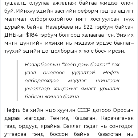
тушаалд олуулаа ажиллаж байгаа жишээ олон
буй. Ийнхүү эдийн засгийн реформ гэдгээ ашигт
малтмал олборлохтойгоо нягт хослуулсан түүх
дурайж байна. Назарбаев нь $22 тэрбум байсан
ДНБ-ыг $184 тэрбум болгоод халаагаа өгсөн. Энэ их
мөнгөн дүнгийн ихэнхи нь мэдээж эрдэс баялаг–
түүхий эдийн цогцолборын хөгжлөөс босч ирсэн.
Назарбаевын “Хоёр дахь баялаг” гэх
үзэл онолоос үүдэлтэй. Нефть
олборлохдоо мэдлэг шингээж
ухаалгаар хандахыг ямагт уриалж
байсан жишээ байна.
Нефть ба хийн нөөцөөрөө хуучин СССР дотроо Оросын
дараа жагсдаг. Тенгиз, Кашаган, Карачаганак
гээд ордууд ярайна. Баялаг гэдэг нь сонгодог
утгаараа тэнд боссон байна. Казахстан нь