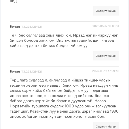
бид.
Хариулт бичих
Зочин
2026-05-12 18:03:14
[43.228.129.52]
Та ч бас салгалаад хамт явах юм. Ирээд нэг иймэрхүү нэг
бичсэн болоод хаях юм. Энэ ажлаа тэднийх шиг ингээд
хийе гээд давтан бичиж болдоггүй юм уу
Хариулт бичих
Зочин
2026-05-12 17:59:48
[43.228.129.52]
Туршлага судлаад л, айлчлаад л ийшээ тийшээ улсын
төсвийн хөрөнгөөр яваад л байх юм. Ирээд наадуул чинь
санаж сэрж хийж байгаа юм байдаг юм уу. Гадагшаа
явлаа энэ төслөө, энэ ажлаа ингээд хийх юм бна гэж
байгаа дарга цэргийг би бараг л дуулсангүй. Нөгөө
Норвегийн туршлага судалж 1000 удаа очиж загнуулсан
гэдэг шиг. Казакстан луу манай дарга, цэрэг нийлээд 1990
оноос хойш хичнээн хүн хичнээн хоног явсан бол.
Хариулт бичих