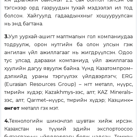
тэгснээр орд газруудын тухай мэдээлэл ил тод
болсон. Хайгуулд гадаадынхныг хошууруулсан
нь энд багтана.
3.
Уул уурхай-ашигт малтмалын гол компаниудаа
тодруулж, орон нутгийн ба олон улсын гэж
ангилан үйл ажиллагааг нь жигдрүүлсэн. Одоо
тус улсад дараахи компаниуд үйл ажиллагаа
хуулийн дагуу явуулж байна. Үүнд Казатомпром–
дэлхийд ураны тэргүүлэх үйлдвэрлэгч; ERG
(Eurasian Resources Group) – өнгөт металл, нүүрс,
төмрийн хүдэр; Kazakhmys–зэс, алт; KAZ Minerals–
зэс, алт; Qarmet–нүүрс, төмрийн хүдэр; Казцинк
–
өнгөт
металл гэх мэт.
4.
Технологийн шинэчлэл шувтан хийж ирсэн.
Казахстан нь түүхий эдийн экспортоосоо
бүтээгдэхүүн үйлдвэрлэгч болж чадсан. Томхон