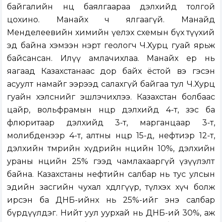
байгалийн нөөц баялгаараа дэлхийд толгой
цохино. Манайх ч ялгаагүй. Манайд
Менделеевийн химийн үелэх схемын бүх түүхий
эд байна хэмээн нэрт геологч Ч.Хурц гуай ярьж
байсансан. Илүү амлачихлаа. Манайх ер нь
яагаад Казахстанаас дор байх ёстой вэ гэсэн
асуулт намайг ээрээд салахгүй байгаа тул Ч.Хурц
гуайн хэлснийг эшлэчихлээ. Казахстан болбаас
цайр, вольфрамын нөөцөөр дэлхийд 4-т, зэс ба
флюритаар дэлхийд 3-т, марганцаар 3-т,
молибденээр 4-т, алтны нөөцөөр 15-д, нефтиэр 12-т,
дэлхийн төмрийн хүдрийн нөөцийн 10%, дэлхийн
ураны нөөцийн 25% гээд чамлахааргүй үзүүлэлт
байна. Казахстаны нефтийн салбар нь тус улсын
эдийн засгийн чухал хөдөлгүүр, түлхэх хүч болж
ирсэн ба ДНБ-ийнх нь 25%-ийг энэ салбар
бүрдүүлдэг. Нийт уул уурхай нь ДНБ-ий 30%, аж