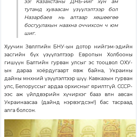
ээ! Казахстаны ДНБ-ийг хүн ам
тутамд хуваасан үзүүлэлтээр бол
Назарбаев нь алтаар хөшөөгөө
босгуулахын наахна оччихсон ч юм
шиг.
Хуучин Зөвлөлтийн БНУ-ын дотор нийгэм-эдийн
засгийн бүх үзүүлэлтээр Европын Холбооны
гишүүн Балтийн гурван улсыг эс тооцвол ОХУ-
ын дараа хоёрдугаарт явж байна, Украины
дайны өмнөхний үзүүлэлтээр шүү. Кавказын гурван
улс, Белоруссыг ардаа орхисныг ярилтгүй. СССР-
ээс аж үйлдвэрийн хүчирхэг бааз өвлөн авсан
Украинаасаа (дайнд нэрвэгдсэн!) бас тасраад
алга болсон.