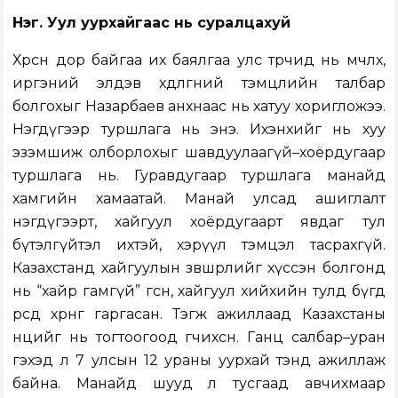
Нэг. Уул уурхайгаас нь суралцахуй
Хөрсөн дор байгаа их баялгаа улс төрчид нь өмчлөх,
иргэний элдэв хөдөлгөөний тэмцлийн талбар
болгохыг Назарбаев анхнаас нь хатуу хоригложээ.
Нэгдүгээр туршлага нь энэ. Ихэнхийг нь хуу
эзэмшиж олборлохыг шавдуулаагүй–хоёрдугаар
туршлага нь. Гуравдугаар туршлага манайд
хамгийн хамаатай. Манай улсад ашиглалт
нэгдүгээрт, хайгуул хоёрдугаарт явдаг тул
бүтэлгүйтэл ихтэй, хэрүүл тэмцэл тасрахгүй.
Казахстанд хайгуулын зөвшөөрлийг хүссэн болгонд
нь “хайр гамгүй” өгсөн, хайгуул хийхийн тулд бүгд
өөрсдөө хөрөнгөө гаргасан. Тэгж ажиллаад Казахстаны
нөөцийг нь тогтоогоод өгчихсөн. Ганц салбар–уран
гэхэд л 7 улсын 12 ураны уурхай тэнд ажиллаж
байна. Манайд шууд л тусгаад авчихмаар