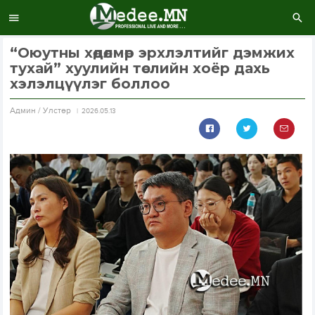
“Оюутны хөдөлмөр эрхлэлтийг дэмжих
тухай” хуулийн төслийн хоёр дахь
хэлэлцүүлэг боллоо
Aдмин / Улстөр
2026.05.13