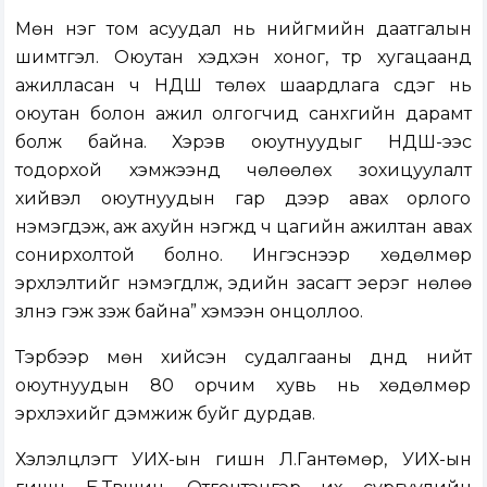
Мөн нэг том асуудал нь нийгмийн даатгалын
шимтгэл. Оюутан хэдхэн хоног, түр хугацаанд
ажилласан ч НДШ төлөх шаардлага үүсдэг нь
оюутан болон ажил олгогчид санхүүгийн дарамт
болж байна. Хэрэв оюутнуудыг НДШ-ээс
тодорхой хэмжээнд чөлөөлөх зохицуулалт
хийвэл оюутнуудын гар дээр авах орлого
нэмэгдэж, аж ахуйн нэгжүүд ч цагийн ажилтан авах
сонирхолтой болно. Ингэснээр хөдөлмөр
эрхлэлтийг нэмэгдүүлж, эдийн засагт эерэг нөлөө
үзүүлнэ гэж үзэж байна” хэмээн онцоллоо.
Тэрбээр мөн хийсэн судалгааны дүнд нийт
оюутнуудын 80 орчим хувь нь хөдөлмөр
эрхлэхийг дэмжиж буйг дурдав.
Хэлэлцүүлэгт УИХ-ын гишүүн Л.Гантөмөр, УИХ-ын