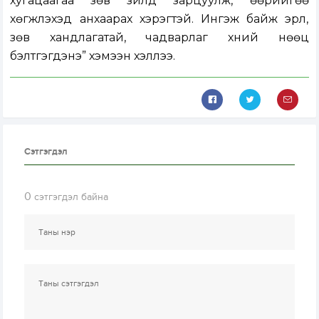
хугацаагаа зөв зүйлд зарцуулж, өөрийгөө
хөгжүүлэхэд анхаарах хэрэгтэй. Ингэж байж эрүүл,
зөв хандлагатай, чадварлаг хүний нөөц
бэлтгэгдэнэ” хэмээн хэллээ.
Сэтгэгдэл
0
сэтгэгдэл байна