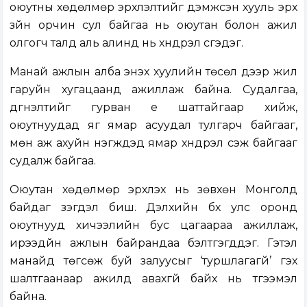
оюутны хөдөлмөр эрхлэлтийг дэмжсэн хууль эрх
зүйн орчин сул байгаа нь оюутан болон ажил
олгогч талд аль алинд нь хүндрэл үүсгэдэг.
Манай ажлын алба энэхүү хуулийн төсөл дээр жил
гаруйн хугацаанд ажиллаж байна. Судалгаа,
дүгнэлтийг гурван үе шаттайгаар хийж,
оюутнуудад яг ямар асуудал тулгарч байгааг,
мөн аж ахуйн нэгжүүдэд ямар хүндрэл үүсэж байгааг
судалж байгаа.
Оюутан хөдөлмөр эрхлэх нь зөвхөн Монголд
байдаг үзэгдэл биш. Дэлхийн бүх улс оронд
оюутнууд хичээлийн бус цагаараа ажиллаж,
ирээдүйн ажлын байрандаа бэлтгэгддэг. Гэтэл
манайд төгсөж буй залуусыг ‘туршлагагүй’ гэх
шалтгаанаар ажилд авахгүй байх нь түгээмэл
байна.