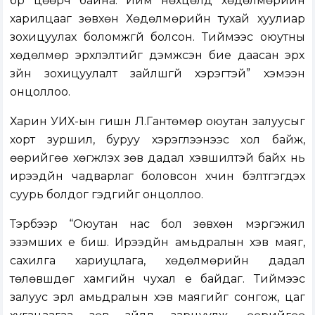
бүр цөөрч байна. Ийм нөхцөлд хөдөлмөрийн
харилцааг зөвхөн Хөдөлмөрийн тухай хуулиар
зохицуулах боломжгүй болсон. Тиймээс оюутны
хөдөлмөр эрхлэлтийг дэмжсэн бие даасан эрх
зүйн зохицуулалт зайлшгүй хэрэгтэй” хэмээн
онцоллоо.
Харин УИХ-ын гишүүн Л.Гантөмөр оюутан залуусыг
хорт зуршил, буруу хэрэглээнээс хол байж,
өөрийгөө хөгжүүлэх зөв дадал хэвшилтэй байх нь
ирээдүйн чадварлаг боловсон хүчин бэлтгэгдэх
суурь болдог гэдгийг онцоллоо.
Тэрбээр “Оюутан нас бол зөвхөн мэргэжил
эзэмших үе биш. Ирээдүйн амьдралын хэв маяг,
сахилга хариуцлага, хөдөлмөрийн дадал
төлөвшдөг хамгийн чухал үе байдаг. Тиймээс
залуус эрүүл амьдралын хэв маягийг сонгож, цаг