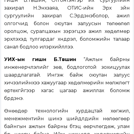
гишүүн Б.Түвшин, Отгонтэнгэр их сургуулийн
захирал Н.Энхзаяа, ОТИС-ийн Эрх зүйн
сургуулийн захирал С.Эрдэнэболор, ажил
олгогчид болон оюутан залуусын төлөөлөл
оролцож, суралцахын зэрэгцээ ажил хөдөлмөр
эрхлэхэд тулгардаг хүндрэл, боломжийн талаар
санал бодлоо илэрхийллээ.
УИХ-ын гишүүн Б.Түвшин
“Ажлын байрны
инженерчлэлийг зөв, бодлоготой зохицуулах
шаардлагатай. Ингэж байж оюутан залуус
хичээлийнхээ хажуугаар хөдөлмөрийн мөлжлөгт
өртөхгүйгээр хагас цагаар ажиллах боломж
бүрдэнэ.
Өнөөдөр технологийн хурдацтай хөгжил,
менежментийн шинэ шийдлүүдийн нөлөөгөөр
байнгын ажлын байрны бүтэц өөрчлөгдөж, улам