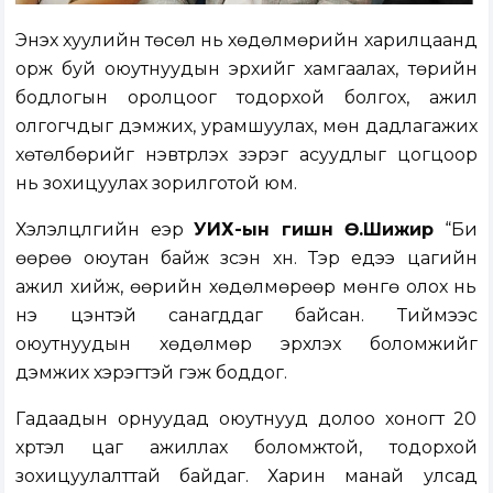
Энэхүү хуулийн төсөл нь хөдөлмөрийн харилцаанд
орж буй оюутнуудын эрхийг хамгаалах, төрийн
бодлогын оролцоог тодорхой болгох, ажил
олгогчдыг дэмжих, урамшуулах, мөн дадлагажих
хөтөлбөрийг нэвтрүүлэх зэрэг асуудлыг цогцоор
нь зохицуулах зорилготой юм.
Хэлэлцүүлгийн үеэр
УИХ-ын гишүүн Ө.Шижир
“Би
өөрөө оюутан байж үзсэн хүн. Тэр үедээ цагийн
ажил хийж, өөрийн хөдөлмөрөөр мөнгө олох нь
үнэ цэнтэй санагддаг байсан. Тиймээс
оюутнуудын хөдөлмөр эрхлэх боломжийг
дэмжих хэрэгтэй гэж боддог.
Гадаадын орнуудад оюутнууд долоо хоногт 20
хүртэл цаг ажиллах боломжтой, тодорхой
зохицуулалттай байдаг. Харин манай улсад