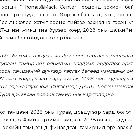
 хотын “Thomas&Mack Center” ордонд зохион бай
н эрх шууд олгоно. Өөрөөр хэлбэл, алт, мөнгө, хүрэ
Лос-Анжелес хотыг зорир тийзээ захиална гэсэн ү
Т-д нэг жинд тив бүрээс хоёр, 2028 оны дэлхийн
ийг жин болгонд олгохоор болжээ.
хийн бөхийн нэгдсэн холбооноос гаргасан чансаага
гурван тамирчин олимпын наадамд зодоглох эрхт
лоон тэмцээний дүнгээр гаргах бөгөөд чансааны о
27 оны хоёрдугаар сард эхэлж, 2028 оны гуравдуга
ШТ-ээр хаагдах юм. Ингэснээр ДАШТ болон чансаа
бүрд эрх авсан долоон тамирчны нэр тодорно.
ох тэмцээн 2028 оны гурав, дөрөвдүгээр сард болох
оролцох Азийн эрхийн тэмцээн 2028 оны дөрөвдүгэ
йн эрхийн тэмцээнд финалдсан тамирчид эрх авах 