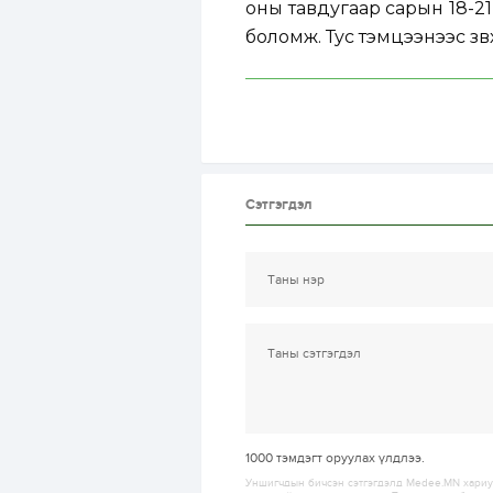
оны тавдугаар сарын 18-2
боломж. Тус тэмцээнээс зөв
Сэтгэгдэл
1000
тэмдэгт оруулах үлдлээ.
Уншигчдын бичсэн сэтгэгдэлд Medee.MN хариуц