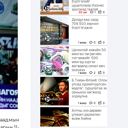
бүртгэлийг
цуцалснаар бизнес
эрхлэхэд таатай...
22 цаг
1
0
Долдугаар сард
709.503 зөрчил
бүртгэгджээ
1 өдөр
0
0
Цалинтай ээжийн 50
мянган төгрөгийн
тэтгэмжийг 500
мянгад хүргэх
өргөдөлд санал авч
эхэлжээ
1 өдөр
2
0
Б.Түмэн-Өлзий: Олон
улсад хуримтлуулсан
мэдлэг, туршлагаа эх
орныхоо хөгжилд
зориулна
1 өдөр
0
0
Алтны үнэ дөрвөн
улирал дараалан
өсөж байна
наадмын
арын 11-