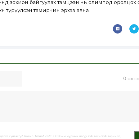
1-нд зохион байгуулах тэмцээн нь олимпод оролцох
хөн түрүүлсэн тамирчин эрхээ авна.
0
сэтгэ
лага хүлээхгүй болно. Манай сайт ХХЗХ-ны журмын дагуу зүй зохисгүй зарим үг,