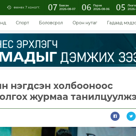
07
06
05
Баасан
Пүрэв
Лхагв
өмнөх 7 хоногт:
2026-08-07
2026-08-06
2026-
энд
Спорт
Боловсрол
Орон нутаг
Гадаад мэдэ
йн нэгдсэн холбооноос
 олгох журмаа танилцуулж