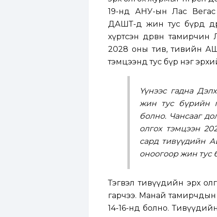
19-нд АНУ-ын Лас Вегас
ДАШТ-д жин тус бүрд дөрвө
хүртсэн дөрвөн тамирчин 
2028 оны тив, тивийн АШ
тэмцээнд тус бүр нэг эрх
Үүнээс гадна Дэл
жин тус бүрийн 
болно. Чансааг до
олгох тэмцээн 20
сард тивүүдийн А
оноогоор жин тус 
Тэгвэл тивүүдийн эрх олг
гарчээ. Манай тамирчдын 
14-16-нд болно. Тивүүди