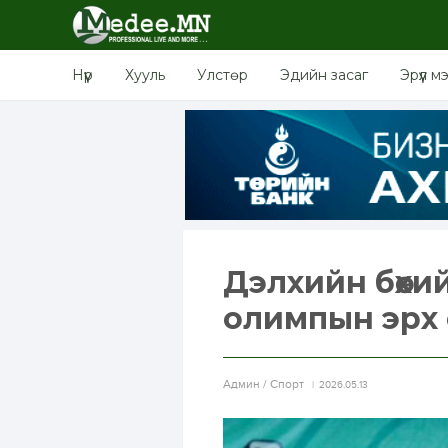
Нүүр
Хууль
Улстөр
Эдийн засаг
Эрүүл м
Дэлхийн бөхи
олимпын эрх
Aдмин / Спорт
2026.05.13