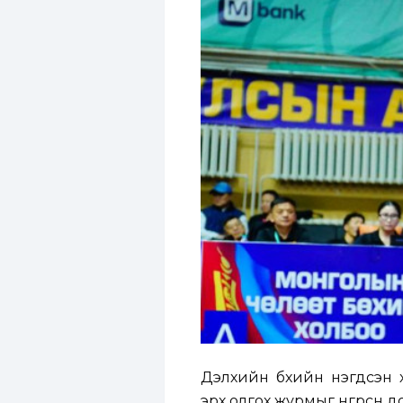
Дэлхийн бөхийн нэгдсэн
эрх олгох журмыг өнгөрсөн 