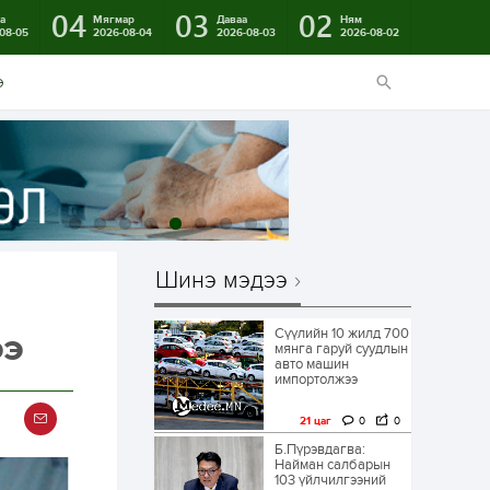
04
03
02
а
Мягмар
Даваа
Ням
08-05
2026-08-04
2026-08-03
2026-08-02
э
Шинэ мэдээ
Сүүлийн 10 жилд 700
ээ
мянга гаруй суудлын
авто машин
импортолжээ
21 цаг
0
0
Б.Пүрэвдагва:
Найман салбарын
103 үйлчилгээний