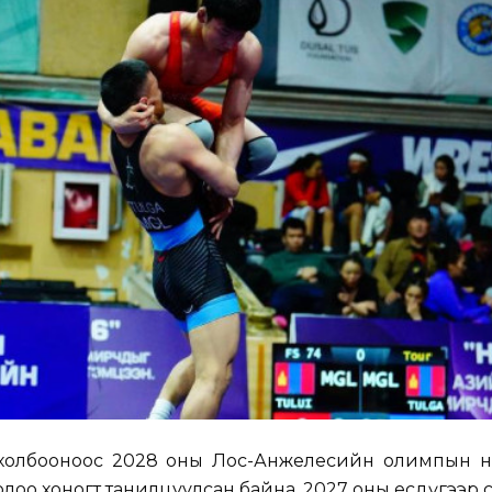
 холбооноос 2028 оны Лос-Анжелесийн олимпын 
долоо хоногт танилцуулсан байна. 2027 оны есдүгээр с