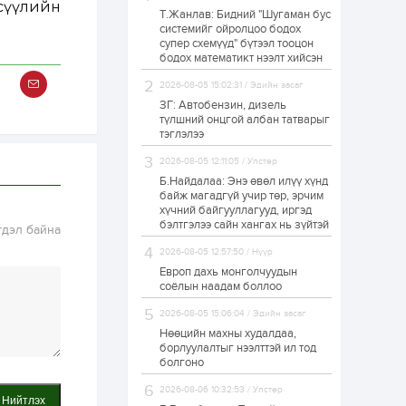
 сүүлийн
Т.Жанлав: Бидний "Шугаман бус
Н.Номтойбаяр:
системийг ойролцоо бодох
Аймгуудад
супер схемүүд" бүтээл тооцон
тулгамдаж буй
асуудлуудыг долоо
бодох математикт нээлт хийсэн
хоног бүр Засгийн
газрын...
2026-08-05 15:02:31 / Эдийн засаг
1 өдөр
0
0
ЗГ: Автобензин, дизель
УИХ-ын дарга
түлшний онцгой албан татварыг
С.Бямбацогт төрийг
тэглэлээ
төлөөлөн Сутай
хайрхны тэнгэрийг
2026-08-05 12:11:05 / Улстөр
тахих төрийн
тахилгад оролцлоо
Б.Найдалаа: Энэ өвөл илүү хүнд
1 өдөр
4
0
байж магадгүй учир төр, эрчим
хүчний байгууллагууд, иргэд
“Хотын дарга сонсож
байна” 150150 тусгай
бэлтгэлээ сайн хангах нь зүйтэй
гдэл байна
дугаарыг
наймдугаар сарын
2026-08-05 12:57:50 / Нүүр
14-нөөс ажиллуулж...
Европ дахь монголчуудын
1 өдөр
0
0
соёлын наадам боллоо
“Чингис хаан” олон
2026-08-05 15:06:04 / Эдийн засаг
улсын нисэх буудал
руу нийтийн тээврийн
Нөөцийн махны худалдаа,
автобус 24 цагаар
борлуулалтыг нээлттэй ил тод
үйлчилж байна
болгоно
1 өдөр
1
0
2026-08-06 10:32:53 / Улстөр
Нийтлэх
Нийслэлийн