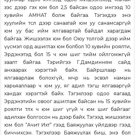
зэс дээр гэх юм бол 2,5 байсан одоо ингээд 10
хувийн АМНАТ болж байгаа. Тэгэхдээ энэ
хуулийн төсөл дээр санаатай юм уу санамсаргүй
юм уу бас ийм ялгавартай байдал харагдаж
байгаа. Жишээлэх юм бол Оюу толгой дээр ийм
үүсмэл орд ашиглах юм болбол 10 хувийн роялти,
Эрдэнэтэд бол 15 ч юм шиг тийм ойлгомжгүй
заалт байгаа. Тэрийгээ Г.Дамдинням сайд
анхаарах хэрэгтэй байх. Байршлаар нь
ялгаварлаж болохгүй, өмчөөр нь эсвэл намын
харьяаллаар ч юм уу, яг адил тэгш ялгаваргүй
хандах хэрэгтэй байх. Тэгэхлээр одоо яагаад
Эрдэнэтийн овоог ашиглаж байсан нь 15 хувийн
роялти төлөх ч юм шиг үгүй ч юм шиг байгааг
адилхан болгосон нь дээр байх. Тэгээд жишээлэх
юм бол “Ачит Ихт” гээд Баяжуулах үйлдвэр гээд
биччихсэн. Тэгэхлээр Баяжуулах биш, энэ бол