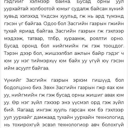
гэдгийг хэлмээр байна. Бусад орны уул
уурхайтай холбоотой юмыг судалж байсан хүний
хувьд хэлэхэд Үндсэн хуульд, өгөөж нь ард түмэнд
гэсэн үг байгаа. Одоо бол Засгийн газрын өгөөжийн
тухай яриад байгаа. Засгийн газрын өгөөж гэхлээр
мэдээж, татвар, төлбөр, хураамж, роялти орно.
Бусад оронд бол нийгмийн өгөөж гэж тооцдог.
Тэрэн дээр бол, жишээлбэл ажлын байр гэдэг ч
юм уу нэг тиймэрхүү юм байх уу үгүй юү гэсэн
ийм асуулт байгаа.
Үүнийг Засгийн газрын эрхэм гишүүд бол
бодолцоно биз. Зөвхөн Засгийн газрын өгөөжөөр яах юм
уу, нийгмийн өгөөж гэж бусад орны жишиг авах юм
уу. Өөр нэг зүйл гэхээр энэ үүсмэл орд гэж зүйл
бий. Яагаад ингэж хууль гарсан юм бэ гэхлээр
уул уурхайг дамжаад тухайн уурхайн технологид
нь тохирохгүй эсвэл технологиор авч болохгүй