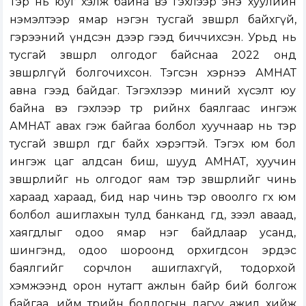
Тэр нь юуг хэлж байна вэ гэхлээр энэ хуулийн
нэмэлтээр ямар нэгэн тусгай зөвшөөрөл байхгүй,
гэрээний үндсэн дээр гээд биччихсэн. Урьд нь
тусгай зөвшөөрөл олгодог байснаа 2022 онд
зөвшөөрөлгүй болгочихсон. Тэгсэн хэрнээ АМНАТ
авна гээд байдаг. Тэгэхлээр миний хүсэлт юу
байна вэ гэхлээр төр өөрийнхөө баялгаас ингэж
АМНАТ авах гэж байгаа болбол хуучнаар нь тэр
тусгай зөвшөөрөл өгдөг байх хэрэгтэй. Тэгэх юм бол
ингэж цаг алдсан биш, шууд АМНАТ, хуучин
зөвшөөрлийг нь олгодог яам тэр зөвшөөрлийг чинь
хараад хараад, бид нар чинь тэр овоолго өгөх юм
болбол ашиглахын тулд банканд өгөөд, зээл аваад,
хаягдлыг одоо ямар нэг байдлаар усанд,
шингэнд, одоо шороонд орхигдсон эрдэс
баялгийг сорчлон ашиглахгүй, тодорхой
хэмжээнд орон нутагт ажлын байр бий болгож
байгаа, ийм төрийн бодлогын дагуу ажил хийж