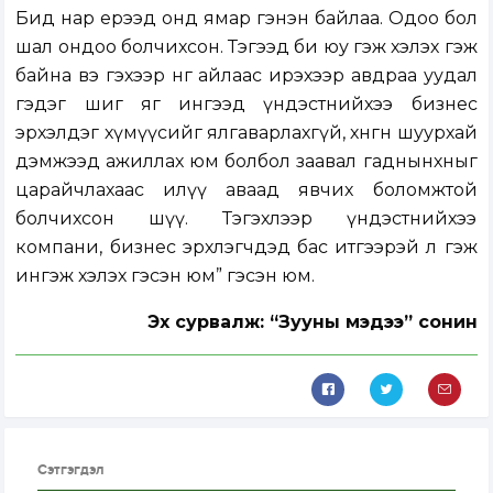
Бид нар ерээд онд ямар гэнэн байлаа. Одоо бол
шал ондоо болчихсон. Тэгээд би юу гэж хэлэх гэж
байна вэ гэхээр нөгөө айлаас ирэхээр авдраа уудал
гэдэг шиг яг ингээд үндэстнийхээ бизнес
эрхэлдэг хүмүүсийг ялгаварлахгүй, хөнгөн шуурхай
дэмжээд ажиллах юм болбол заавал гаднынхныг
царайчлахаас илүү аваад явчих боломжтой
болчихсон шүү. Тэгэхлээр үндэстнийхээ
компани, бизнес эрхлэгчдэд бас итгээрэй л гэж
ингэж хэлэх гэсэн юм” гэсэн юм.
Эх сурвалж: “Зууны мэдээ” сонин
Сэтгэгдэл