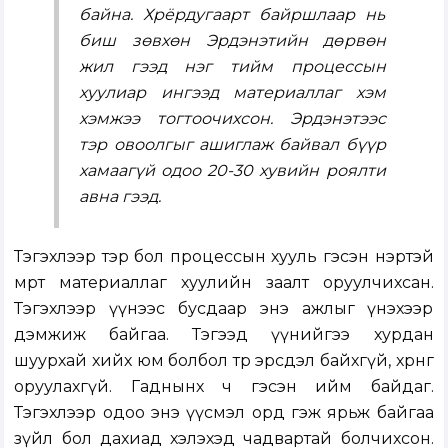
байна. Хрёрдугаарт байршлаар нь
биш зөвхөн Эрдэнэтийн дөрвөн
жил гээд нэг тийм процессын
хуулиар ингээд материаллаг хэм
хэмжээ тогтоочихсон. Эрдэнэтээс
тэр овоолгыг ашиглаж байвал бүүр
хамаагүй одоо 20-30 хувийн роялти
авна гээд.
Тэгэхлээр тэр бол процессын хууль гэсэн нэртэй
мөртөө материаллаг хуулийн заалт оруулчихсан.
Тэгэхлээр үүнээс бусдаар энэ ажлыг үнэхээр
дэмжиж байгаа. Тэгээд үүнийгээ хурдан
шуурхай хийх юм болбол төр эрсдэл байхгүй, хөрөнгө
оруулахгүй. Гаднынх ч гэсэн ийм байдаг.
Тэгэхлээр одоо энэ үүсмэл орд гэж ярьж байгаа
зүйл бол дахиад хэлэхэд чадвартай болчихсон.