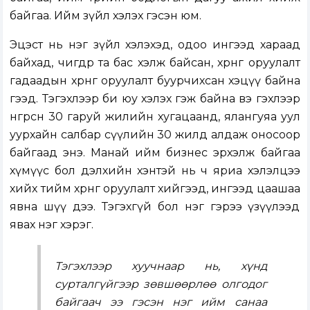
байгаа. Ийм зүйл хэлэх гэсэн юм.
Эцэст нь нэг зүйл хэлэхэд, одоо ингээд хараад
байхад, өчигдөр та бас хэлж байсан, хөрөнгө оруулалт
гадаадын хөрөнгө оруулалт буурчихсан хэцүү байна
гээд. Тэгэхлээр би юу хэлэх гэж байна вэ гэхлээр
өнгөрсөн 30 гаруй жилийн хугацаанд, ялангуяа уул
уурхайн салбар сүүлийн 30 жилд алдаж оносоор
байгаад энэ. Манай ийм бизнес эрхэлж байгаа
хүмүүс бол дэлхийн хэнтэй нь ч яриа хэлэлцээ
хийх тийм хөрөнгө оруулалт хийгээд, ингээд цаашаа
явна шүү дээ. Тэгэхгүй бол нэг гэрээ үзүүлээд
явах нэг хэрэг.
Тэгэхлээр хуучнаар нь, хүнд
сурталгүйгээр зөвшөөрлөө олгодог
байгаач ээ гэсэн нэг ийм санаа