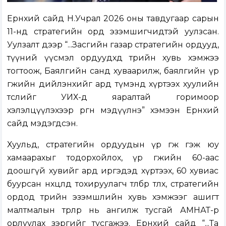
Ерөнхий сайд Н.Учрал 2026 оны тавдугаар сарын
11-нд стратегийн орд эзэмшигчидтэй уулзсан.
Уулзалт дээр “...Засгийн газар стратегийн ордууд,
түүний үүсмэл ордуудхд төрийн хувь хэмжээ
тогтоож, Баялгийн санд хуваарилж, баялгийн үр
өгөөжийн дийлэнхийг ард түмэнд хүртээх хуулийн
төслийг УИХ-д яаралтай горимоор
хэлэлцүүлэхээр өргөн мэдүүлнэ” хэмээн Ерөнхий
сайд мэдэгдсэн.
Хуульд, стратегийн ордуудын үр өгөөж гэж юу
хамаарахыг тодорхойлох, үр өгөөжийн 60-аас
доошгүй хувийг ард иргэдэд хүртээх, 60 хувиас
буурсан нөхцөлд тохируулагч төлбөр төлөх, стратегийн
ордод төрийн эзэмшлийн хувь хэмжээг ашигт
малтмалын төрлөөр нь ангилж тусгай АМНАТ-өөр
орлуулах зэргийг тусгажээ. Ерөнхий сайд “...Та