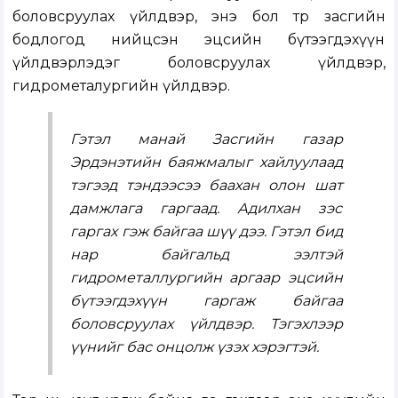
боловсруулах үйлдвэр, энэ бол төр засгийн
бодлогод нийцсэн эцсийн бүтээгдэхүүн
үйлдвэрлэдэг боловсруулах үйлдвэр,
гидрометалургийн үйлдвэр.
Гэтэл манай Засгийн газар
Эрдэнэтийн баяжмалыг хайлуулаад
тэгээд тэндээсээ баахан олон шат
дамжлага гаргаад. Адилхан зэс
гаргах гэж байгаа шүү дээ. Гэтэл бид
нар байгальд ээлтэй
гидрометаллургийн аргаар эцсийн
бүтээгдэхүүн гаргаж байгаа
боловсруулах үйлдвэр. Тэгэхлээр
үүнийг бас онцолж үзэх хэрэгтэй.