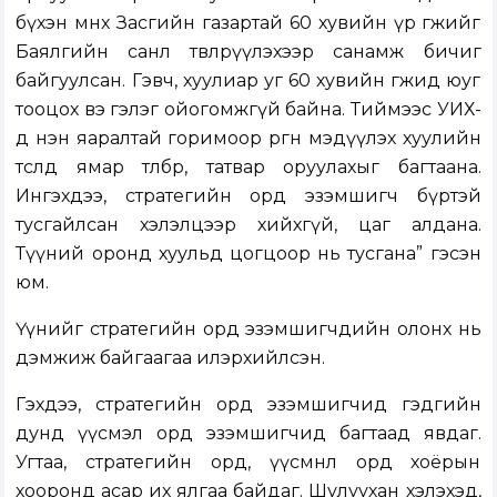
бүхэн өмнөх Засгийн газартай 60 хувийн үр өгөөжийг
Баялгийн санл төвлөрүүлэхээр санамж бичиг
байгуулсан. Гэвч, хуулиар уг 60 хувийн өгөөжид юуг
тооцох вэ гэлэг ойогомжгүй байна. Тиймээс УИХ-
д нэн яаралтай горимоор өргөн мэдүүлэх хуулийн
төсөлд ямар төлбөр, татвар оруулахыг багтаана.
Ингэхдээ, стратегийн орд эзэмшигч бүртэй
тусгайлсан хэлэлцээр хийхгүй, цаг алдана.
Түүний оронд хуульд цогцоор нь тусгана” гэсэн
юм.
Үүнийг стратегийн орд эзэмшигчдийн олонх нь
дэмжиж байгаагаа илэрхийлсэн.
Гэхдээ, стратегийн орд эзэмшигчид гэдгийн
дунд үүсмэл орд эзэмшигчид багтаад явдаг.
Угтаа, стратегийн орд, үүсмнл орд хоёрын
хооронд асар их ялгаа байдаг. Шулуухан хэлэхэд,