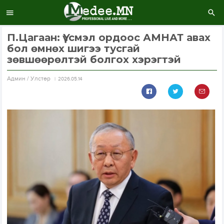
П.Цагаан: Үүсмэл ордоос АМНАТ авах
бол өмнөх шигээ тусгай
зөвшөөрөлтэй болгох хэрэгтэй
Aдмин / Улстөр
2026.05.14