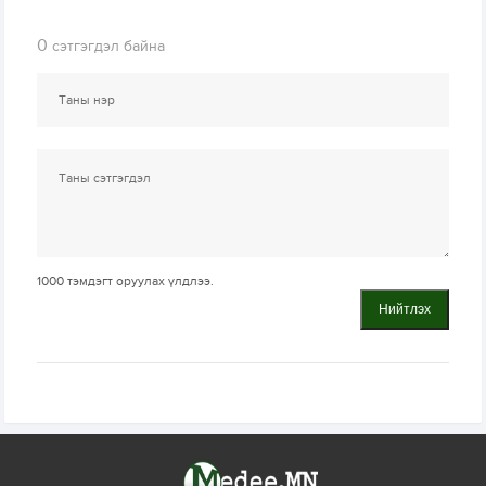
0
сэтгэгдэл байна
1000
тэмдэгт оруулах үлдлээ.
Нийтлэх