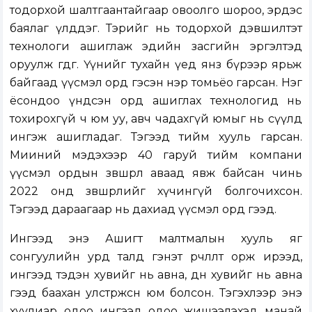
тодорхой шалтгаантайгаар овоолго шороо, эрдэс
баялаг үлддэг. Тэрийг нь тодорхой дэвшилтэт
технологи ашиглаж эдийн засгийн эргэлтэд
оруулж өгдөг. Үүнийг тухайн үед янз бүрээр ярьж
байгаад үүсмэл орд гэсэн нэр томьёо гарсан. Нэг
ёсондоо үндсэн орд ашиглах технологид нь
тохирохгүй ч юм уу, авч чадахгүй юмыг нь сүүлд
ингэж ашигладаг. Тэгээд тийм хууль гарсан.
Мииний мэдэхээр 40 гаруй тийм компани
үүсмэл ордын зөвшөөрөл аваад явж байсан чинь
2022 онд зөвшөөрлийг хүчингүй болгочихсон.
Тэгээд дараагаар нь дахиад үүсмэл орд гээд.
Ингээд энэ Ашигт малтмалын хууль яг
сонгуулийн урд талд гэнэт өөрчлөлт орж ирээд,
ингээд тэдэн хувийг нь авна, өдөн хувийг нь авна
гээд баахан улстөржсөн юм болсон. Тэгэхлээр энэ
хуулиар одоо ингээд одоо жишээлэхэд манай