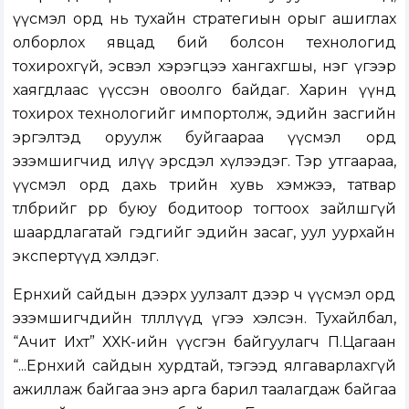
үүсмэл орд нь тухайн стратегиын орыг ашиглах
олборлох явцад бий болсон технологид
тохирохгүй, эсвэл хэрэгцээ хангахгшы, нэг үгээр
хаягдлаас үүссэн овоолго байдаг. Харин үүнд
тохирох технологийг импортолж, эдийн засгийн
эргэлтэд оруулж буйгаараа үүсмэл орд
эзэмшигчид илүү эрсдэл хүлээдэг. Тэр утгаараа,
үүсмэл орд дахь төрийн хувь хэмжээ, татвар
төлбөрийг өөрөөр буюу бодитоор тогтоох зайлшгүй
шаардлагатай гэдгийг эдийн засаг, уул уурхайн
экспертүүд хэлдэг.
Ерөнхий сайдын дээрх уулзалт дээр ч үүсмэл орд
эзэмшигчдийн төлөөллүүд үгээ хэлсэн. Тухайлбал,
“Ачит Ихт” ХХК-ийн үүсгэн байгуулагч П.Цагаан
“...Ерөнхий сайдын хурдтай, тэгээд ялгаварлахгүй
ажиллаж байгаа энэ арга барил таалагдаж байгаа