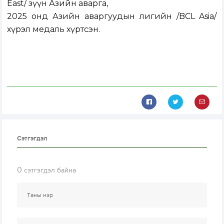
East/ зүүн Азийн аварга,
2025 онд Азийн аваргуудын лигийн /BCL Asia/
хүрэл медаль хүртсэн.
Сэтгэгдэл
0
сэтгэгдэл байна