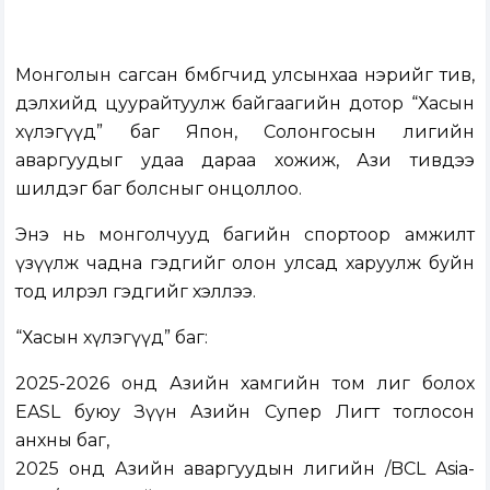
Монголын сагсан бөмбөгчид улсынхаа нэрийг тив,
дэлхийд цуурайтуулж байгаагийн дотор “Хасын
хүлэгүүд” баг Япон, Солонгосын лигийн
аваргуудыг удаа дараа хожиж, Ази тивдээ
шилдэг баг болсныг онцоллоо.
Энэ нь монголчууд багийн спортоор амжилт
үзүүлж чадна гэдгийг олон улсад харуулж буйн
тод илрэл гэдгийг хэллээ.
“Хасын хүлэгүүд” баг:
2025-2026 онд Азийн хамгийн том лиг болох
EASL буюу Зүүн Азийн Супер Лигт тоглосон
анхны баг,
2025 онд Азийн аваргуудын лигийн /BCL Asia-