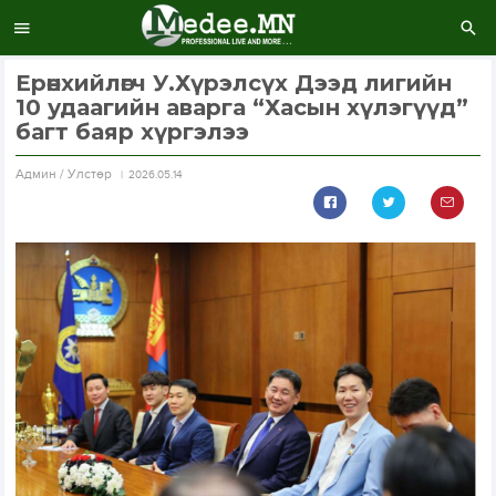
Ерөнхийлөгч У.Хүрэлсүх Дээд лигийн
10 удаагийн аварга “Хасын хүлэгүүд”
багт баяр хүргэлээ
Aдмин / Улстөр
2026.05.14