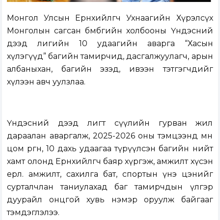
Монгол Улсын Ерөнхийлөгч Ухнаагийн Хүрэлсүх
Монголын сагсан бөмбөгийн холбооны Үндэсний
дээд лигийн 10 удаагийн аварга “Хасын
хүлэгүүд” багийн тамирчид, дасгалжуулагч, арын
албаныхан, багийн эзэд, ивээн тэтгэгчдийг
хүлээн авч уулзлаа.
Үндэсний дээд лигт сүүлийн гурван жил
дараалан аваргалж, 2025-2026 оны тэмцээнд мөн
цом өргөн, 10 дахь удаагаа түрүүлсэн багийн нийт
хамт олонд Ерөнхийлөгч баяр хүргэж, амжилт хүсэн
ерөөлөө. амжилт, сахилга бат, спортын үнэ цэнийг
сурталчлан таниулахад баг тамирчдын үлгэр
дуурайл онцгой хувь нэмэр оруулж байгааг
тэмдэглэлээ.