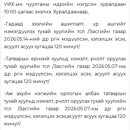
УИХ-ын чуулганы өнөөдрийн нэгдсэн хуралдаан
10:00 цагаас эхэлнэ. Хуралдаанаар,
-Гадаад зээлийн ашиглалт, үр ашгийг
нэмэгдүүлэх тухай хуулийн төсөл /
Засгийн газар
2026.05.14-ний өдөр өргөн мэдүүлсэн, хэлэлцэх эсэх,
асуулт асуух хугацаа 120 минут
/
-
Татварын ерөнхий хуульд нэмэлт, өөрчлөлт оруулах
тухай хуулийн төсөл
/
Засгийн газар 2026.05.07-ны
өдөр өргөн мэдүүлсэн, хэлэлцэх эсэх, асуулт асуух
хугацаа 120 минут
/
-
Аж ахуйн нэгжийн орлогын албан татварын
тухай хуульд нэмэлт, өөрчлөлт оруулах тухай хуулийн
төсөл
/
Засгийн газар 2026.05.07-ны өдөр өргөн
мэдүүлсэн, хэлэлцэх эсэх,асуулт асуух хугацаа 120
минут
/