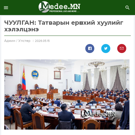
ЧУУЛГАН: Татварын ерөнхий хуулийг
хэлэлцэнэ
Aдмин / Улстөр
2026.05.15