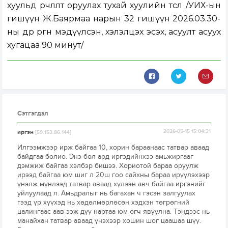
хуульд өөрчлөлт оруулах тухай хуулийн төсөл
/
УИХ-ын
гишүүн Ж.Баярмаа нарын 32 гишүүн 2026.03.30-
ны өдөр өргөн мэдүүлсэн, хэлэлцэх эсэх, асуулт асуух
хугацаа 90 минут
/
Сэтгэгдэл
иргэн
2026-05-15 15:04:31
[59.153.86.144]
Илгээмжээр ирж байгаа 10, хорин бараанаас татвар аваад
байдгаа болио. Энэ бол ард иргэдийнхээ амьжиргааг
дэмжиж байгаа хэлбэр бишээ. Хориотой бараа оруулж
ирээд байгаа юм шиг л 20ш гоо сайхны бараа ирүүлэхээр
үнэлж мүнлээд татвар аваад хүлээн авч байгаа иргэнийг
уйлуулаад л. Амьдралыг нь багахан ч гэсэн залгуулах
гээд үр хүүхэд нь хөдөлмөрлөсөн хэдхэн төгрөгний
цалингаас аав ээж дүү нартаа юм өгч явуулна. Тэндээс нь
манайхан татвар аваад үнэхээр хошин шог цаашаа шүү.