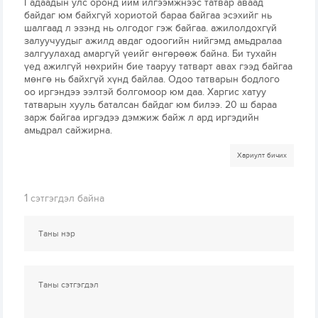
Гадаадын улс оронд ийм илгээмжнээс татвар аваад
байдаг юм байхгүй хориотой бараа байгаа эсэхийг нь
шалгаад л эзэнд нь олгодог гэж байгаа. ажилолдохгүй
залуучуудыг ажилд авдаг одоогийн нийгэмд амьдралаа
залгуулахад амаргүй үеийг өнгөрөөж байна. Би тухайн
үед ажилгүй нөхрийн бие тааруу татварт авах гээд байгаа
мөнгө нь байхгүй хүнд байлаа. Одоо татварын бодлого
оо иргэндээ ээлтэй болгомоор юм даа. Харгис хатуу
татварын хууль баталсан байдаг юм билээ. 20 ш бараа
зарж байгаа иргэдээ дэмжиж байж л ард иргэдийн
амьдрал сайжирна.
Хариулт бичих
1
сэтгэгдэл байна