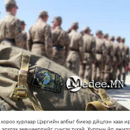
н хороо хурлаар Цэргийн албыг биеэр дүйцүүлэн хаах 
йд эрхлэх зөвшөөрлийг сунгах тухай, Хурлын үйл ажил