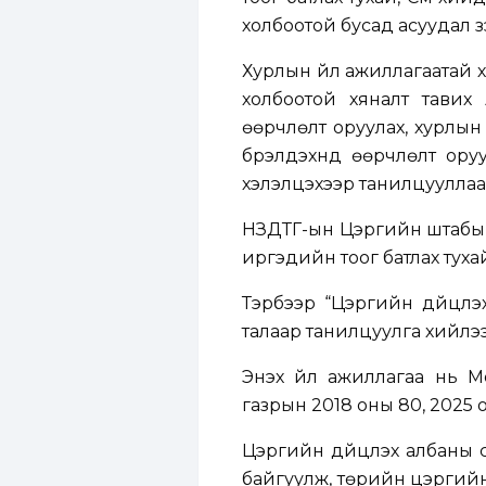
холбоотой бусад асуудал з
Хурлын үйл ажиллагаатай х
холбоотой хяналт тавих
өөрчлөлт оруулах, хурлын
бүрэлдэхүүнд өөрчлөлт ор
хэлэлцэхээр танилцууллаа
НЗДТГ-ын Цэргийн штабын 
иргэдийн тоог батлах туха
Тэрбээр “Цэргийн дүйцүүлэ
талаар танилцуулга хийлээ
Энэхүү үйл ажиллагаа нь
газрын 2018 оны 80, 2025 
Цэргийн дүйцүүлэх албаны
байгуулж, төрийн цэргийн