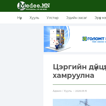
Нүүр
Хууль
Улстөр
Эдийн засаг
Эрүүл м
Цэргийн дүйцү
хамруулна
Aдмин / Хууль
2026.05.15