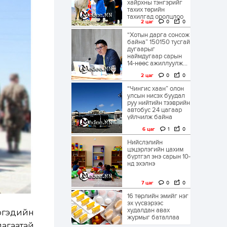
хайрхны тэнгэрийг
тахих төрийн
тахилгад оролцлоо
2 цаг
0
0
“Хотын дарга сонсож
байна” 150150 тусгай
дугаарыг
наймдугаар сарын
14-нөөс ажиллуулж...
2 цаг
0
0
“Чингис хаан” олон
улсын нисэх буудал
руу нийтийн тээврийн
автобус 24 цагаар
үйлчилж байна
6 цаг
1
0
Нийслэлийн
цэцэрлэгийн цахим
бүртгэл энэ сарын 10-
нд эхэлнэ
7 цаг
0
0
16 төрлийн эмийг нэг
эх үүсвэрээс
худалдан авах
иргэдийн
журмыг баталлаа
лагаатай