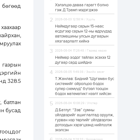
Хэлэлцээ даваа гарагт болно
й бөгөөд
ЗГ: Автобензин,
гэж Д.Трамп мэдэгджээ
дизель түлшний
онцгой албан
татварыг тэглэлээ
2026-08-03 12:58:14 / Хууль
Наймдугаар сарын 15-наас
 хаахаар
есдүгээр сарын 12-ны өдрүүдэд
1 өдөр
2
0
охайрхан,
автомашины улсын дугаарын
З.Мэндсайхан:
хязгаарлалт хийнэ
амруулах
Хүнсний нөөцийг
бэлтгэх агуулах,
2026-08-04 17:26:48 / Гадаад мэдээ
зоорь бэлтгэх ААН-
үүдэд хөнгөлөлттэй
Неймар зодог тайлах эсэхээ 12
зээл олгоно
дугаар сард шийднэ
н газрын
1 өдөр
1
0
 цэргийн
2026-08-05 11:49:38 / Эдийн засаг
Европ дахь
монголчуудын
Т.Жанлав: Бидний "Шугаман бус
нд 328.5
соёлын наадам
системийг ойролцоо бодох
боллоо
супер схемүүд" бүтээл тооцон
бодох математикт нээлт хийсэн
1 өдөр
2
0
, батлан
2026-08-04 10:08:29 / Улстөр
Өнгөрсөн сард
ийн бусад
Д.Батлут: “Зэв” сумны
1,439.2 кг үнэт
металл худалдан
үйлдвэрийг ашиглалтад оруулж,
авчээ
гурван нэр төрлийг үйлдвэрлэн
дотоодын хэрэгцээнд нийлүүлж
эхэлсэн
 тооцдог
1 өдөр
0
0
Б.Найдалаа: Энэ
мрагдах
2026-08-04 11:28:33 / Боловсрол