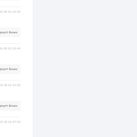
хэрэгжилт,
амлалтаас илүү
бодит үр дүн чухал
05-18 03:29:44
2 өдөр
0
0
Неймар зодог тайлах
эсэхээ 12 дугаар сард
шийднэ
риулт бичих
05-18 03:29:44
2 өдөр
0
3
Нийслэлийн 30
дугаар сургуулийг 10
дугаар сарын 1-нд
ашиглалтад оруулна
риулт бичих
2 өдөр
0
0
05-18 02:47:56
Морингийн давааны
замаас “Барилгын
хатуу хог хаягдал
дахин боловсруулах
үйлдвэр” хүртэлх 1.5...
риулт бичих
2 өдөр
0
0
COP17 хурлын үеэр 5
05-18 02:47:50
дүүргийн 73
цэцэрлэг, 60
сургуульд