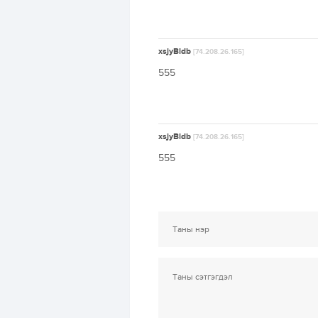
xsjyBldb
[74.208.26.165]
555
xsjyBldb
[74.208.26.165]
555