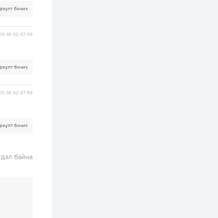
зохицуулалт хийнэ
риулт бичих
2 өдөр
0
0
Б.Идэржавхлан:
Математик бол
05-18 02:47:49
амьдралд тулгарах
бүх арга ухааны
суурь ойлголт
2 өдөр
1
0
риулт бичих
Бэлчээрийн 55 хувьд
ургамлын ургалт
сайн байна
05-18 02:47:49
2 өдөр
0
0
риулт бичих
Наймдугаар сард
олгох нийгмийн
халамжийн тэтгэвэр,
тэтгэмж, хөнгөлөлт,
гдэл байна
тусламжийн хуваарь
2 өдөр
0
0
Наймдугаар сард
270 мянга гаруй
тонн шатахуун
импортлохоор
баталгаажуулжээ