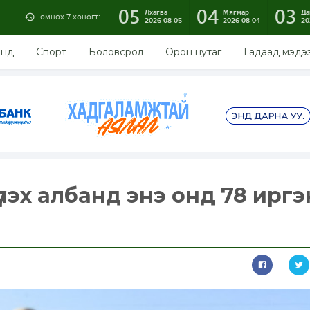
05
04
03
Лхагва
Мягмар
Да
өмнөх 7 хоногт:
2026-08-05
2026-08-04
20
энд
Спорт
Боловсрол
Орон нутаг
Гадаад мэдэ
үлэх албанд энэ онд 78 иргэ