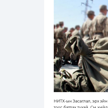
НИТХ-ын Засаглал, эрх зүй
тоог батлах тухай, Сүм хи