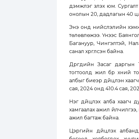
дэмжлэг үзүүлэх юм. Сургал
онолын 20, дадлагын 40 ц
Энэ онд нийслэлийн хэмжэ
төлөвлөжээ. Үүнээс Баянгол,
Багануур, Чингэлтэй, Нала
санал хүргүүлсэн байна.
Дүүргүүдийн Засаг даргын
тогтоолд жил бүр хүний т
албыг биеэр дүйцүүлэн хааг
сая, 2024 онд 410.4 сая, 2
Нэг дүйцүүлэх алба хаагч д
хамгаалах ажил үйлчилгээ, г
ажил багтаж байна.
Цэргийн дүйцүүлэх албанд
бөгөөд холбогдох хуули