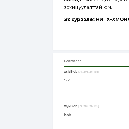
зохицуулалттай юм.
Эх сурвалж: НИТХ-ХМОН
Сэтгэгдэл
xsjyBldb
[74.208.26.165]
555
xsjyBldb
[74.208.26.165]
555