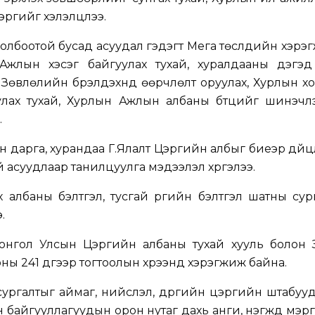
эргийг хэлэлцлээ.
олбоотой бусад асуудал гэдэгт Мега төслүүдийн хэрэ
 Ажлын хэсэг байгуулах тухай, хуралдааны дэгэд
 Зөвлөлийн бүрэлдэхүүнд өөрчлөлт оруулах, Хурлын 
уулах тухай, Хурлын Ажлын албаны бүтцийг шинэчл
.
дарга, хурандаа Г.Ялалт Цэргийн албыг биеэр дүйцүү
й асуудлаар танилцуулга мэдээлэл хүргэлээ.
х албаны бэлтгэл, тусгай үүргийн бэлтгэл шатны сур
.
 Монгол Улсын Цэргийн албаны тухай хууль болон 
оны 241 дүгээр тогтоолын хүрээнд хэрэгжиж байна.
 сургалтыг аймаг, нийслэл, дүүргийн цэргийн штабуу
 байгууллагуудын орон нутаг дахь анги, нэгжүүд мэ