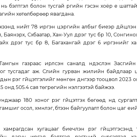
т нь бэлтгэл болон тусгай үүргийн гэсэн хоёр үе шатта
агийн хөтөлбөрөөр явагдана.
энд нийт 78 иргэн цэргийн албыг биеэр дүйцүүлэн
 Баянзүрх, Сүхбаатар, Хан-Уул дүүрэг тус бүр 10, Сонгин
йх дүүрэг тус бүр 8, Багахангай дүүрэг 6 иргэнийг х
 Тамгын газраас ирүүлсэн саналд үндэслэн Засгий
оог тусгадаг аж. Сүүлийн гурван жилийн байдлаар
чдын үүрэг гүйцэтгэлийг мөнгөн дүнгээр тооцвол 2023 о
025 онд 505.4 сая төгрөгийн үнэлгээтэй байжээ.
унджаар 180 хоног үүрэг гүйцэтгэх бөгөөд үүнд сургалт
амшиг осол, хүмүүнлэг, бүтээн байгуулалт болон цаг үе
 хамрагдсан хугацааг биечлэн үүрэг гүйцэтгэсэнд
йн дагуу иргэд бэлтгэл үүрэгтний сургалтад ха