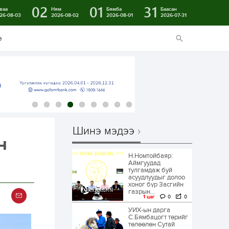
02
01
31
ваа
Ням
Бямба
Баасан
26-08-03
2026-08-02
2026-08-01
2026-07-31
э
Шинэ мэдээ
н
Н.Номтойбаяр:
Аймгуудад
тулгамдаж буй
асуудлуудыг долоо
хоног бүр Засгийн
газрын...
1 цаг
0
0
УИХ-ын дарга
С.Бямбацогт төрийг
төлөөлөн Сутай