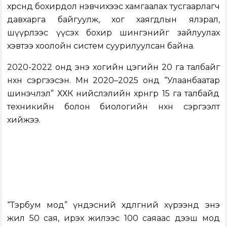
хөрсөнд бохирдол нэвчихээс хамгаалах тусгаарлагч
давхарга байгуулж, хог хаягдлын ялзрал,
шүүрлээс үүсэх бохир шингэнийг зайлуулах
хэвтээ хоолойн систем суурилуулсан байна.
2020-2022 онд энэ хогийн цэгийн 20 га талбайг
нөхөн сэргээсэн. Мөн 2020–2025 онд “Улаанбаатар
шинэчлэл” ХХК нийслэлийн хөрөнгөөр 15 га талбайд
техникийн болон биологийн нөхөн сэргээлт
хийжээ.
“Тэрбум мод” үндэсний хөдөлгөөний хүрээнд энэ
жил 50 сая, ирэх жилээс 100 саяаас дээш мод