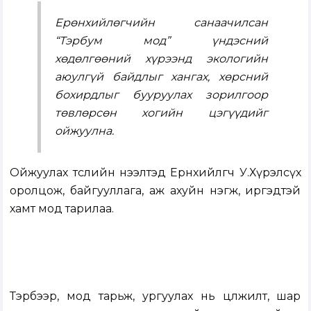
Ерөнхийлөгчийн санаачилсан
“Тэрбум мод” үндэсний
хөдөлгөөний хүрээнд экологийн
аюулгүй байдлыг хангах, хөрсний
бохирдлыг бууруулах зорилгоор
төвлөрсөн хогийн цэгүүдийг
ойжуулна.
Ойжуулах төслийн нээлтэд Ерөнхийлөгч У.Хүрэлсүх
оролцож, байгууллага, аж ахуйн нэгж, иргэдтэй
хамт мод тарилаа.
Тэрбээр, мод тарьж, ургуулах нь цөлжилт, шар