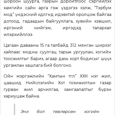
шороон шуурга, газрын доройтлоос сэргийлэх
хамгийн сайн арга гэж үздэгээ хэлж, “Тэрбум
мод” үндэсний хөдөлгөөнд идэвхтэй оролцож байгаа
дотоод, гадаадын байгууллага, хувийн хэвшил,
иргэний нийгэм, иргэдэд талархал
илэрхийллээ.
Цагаан давааны 15 га талбайд 312 мянган ширхэг
хайлаас модны суулгац тарьж ургуулан, хогийн
тоосжилтыг барих, агаар дахь хорт бодисыг шүүх
ургамлан хашлага бий болгоно.
Ойн мэргэжлийн “Хамтын төгөл” ХХК нэг жил,
цаашид Нийслэлийн Хот тохижилтын газар
гурван жил арчилгаа, хамгаалалтыг бүрэн
хариуцаж байна.
Энэ бол төвлөрсөн хогийн