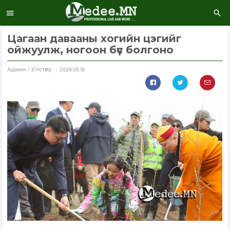
Цагаан давааны хогийн цэгийг
ойжуулж, ногоон бүс болгоно
Aдмин / Улстөр
2026.05.18