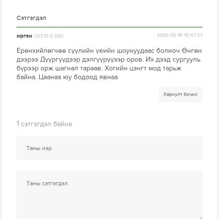
Сэтгэгдэл
иргэн
2026-05-18 10:47:57
[157.15.6.100]
Ерөнхийлөгчөө сүүлийн үеийн шоунуудаас болиоч Өнгөн
дээрээ Дүүргүүдээр дэлгүүрүүээр оров. Их дээд сургууль
бүрээр орж шагнал тараав. Хогийн цэнгт мод тарьж
байна. Цаанаа юу бодоод явнаа
Хариулт бичих
1
сэтгэгдэл байна