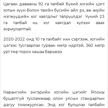
Цагаан давааны 92 га талбай бүхий хогийн цэгт
хотын зүүн болон төвийн бүсийн айл өрх, аж ахуйн
нэгжүүдийн хог хаягдлыг төвлөрүүлдэг. Үүний 23
га талбай нь хог хаягдал хүлээн авах
зориулалттай.
2020-2022 онд 10 га талбайг нөхөн сэргээж, хогийн
цэгээс тусгаарлах гурван метр өндөртэй, 360 метр
урт төмөр торон хашаа барьжээ.
Нарангийн энгэрийн хогийн цэгийг Японы
буцалтгүй тусламжаар олон улсын стандартын
дагуу тохижуулсан. Энд хог булшлах талбайн