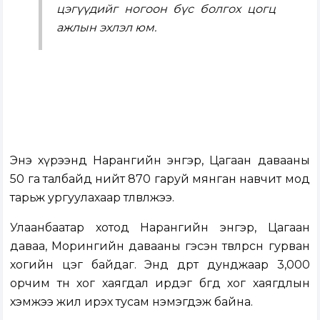
цэгүүдийг ногоон бүс болгох цогц
ажлын эхлэл юм.
Энэ хүрээнд Нарангийн энгэр, Цагаан давааны
50 га талбайд нийт 870 гаруй мянган навчит мод
тарьж ургуулахаар төлөвлөжээ.
Улаанбаатар хотод Нарангийн энгэр, Цагаан
даваа, Морингийн давааны гэсэн төвлөрсөн гурван
хогийн цэг байдаг. Энд өдөрт дунджаар 3,000
орчим тн хог хаягдал ирдэг бөгөөд хог хаягдлын
хэмжээ жил ирэх тусам нэмэгдэж байна.