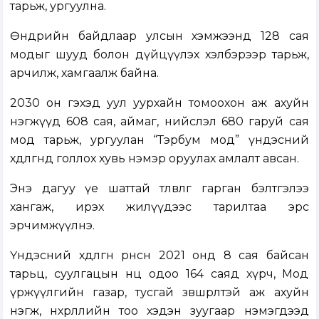
тарьж, ургуулна.
Өнөөдрийн байдлаар улсын хэмжээнд 128 сая
модыг шууд болон дүйцүүлэх хэлбэрээр тарьж,
арчилж, хамгаалж байна.
2030 он гэхэд уул уурхайн томоохон аж ахуйн
нэгжүүд 608 сая, аймаг, нийслэл 680 гаруй сая
мод тарьж, ургуулан “Тэрбум мод” үндэсний
хөдөлгөөнд голлох хувь нэмэр оруулах амлалт авсан.
Энэ дагуу үе шаттай төлөвлөгөө гарган бэлтгэлээ
хангаж, ирэх жилүүдээс тарилтаа эрс
эрчимжүүлнэ.
Үндэсний хөдөлгөөн өрнөсөн 2021 онд 8 сая байсан
тарьц, суулгацын нөөц одоо 164 саяд хүрч, Мод
үржүүлгийн газар, тусгай зөвшөөрөлтэй аж ахуйн
нэгж, нөхөрлөлийн тоо хэдэн зуугаар нэмэгдээд