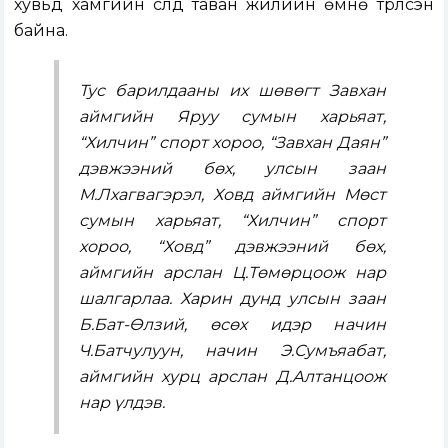
хувьд хамгийн сүүлд таван жилийн өмнө түрүүлсэн
байна.
Тус барилдааны их шөвөгт Завхан
аймгийн Яруу сумын харьяат,
“Хилчин” спорт хороо, “Завхан Даян”
дэвжээний бөх, улсын заан
М.Лхагвагэрэл, Ховд аймгийн Мөст
сумын харьяат, “Хилчин” спорт
хороо, “Ховд” дэвжээний бөх,
аймгийн арслан Ц.Төмөрцоож нар
шалгарлаа. Харин дунд улсын заан
Б.Бат-Өлзий, өсөх идэр начин
Ч.Батчулуун, начин Э.Сумъяабат,
аймгийн хурц арслан Д.Алтанцоож
нар үлдэв.