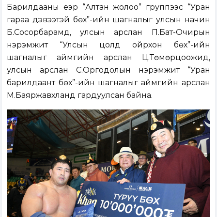
Барилдааны үеэр “Алтан жолоо” группээс “Уран
гараа дэвээтэй бөх”-ийн шагналыг улсын начин
Б.Сосорбарамд, улсын арслан П.Бат-Очирын
нэрэмжит “Улсын цолд ойрхон бөх”-ийн
шагналыг аймгийн арслан Ц.Төмөрцоожид,
улсын арслан С.Оргодолын нэрэмжит “Уран
барилдаант бөх”-ийн шагналыг аймгийн арслан
М.Баяржавхланд гардуулсан байна.