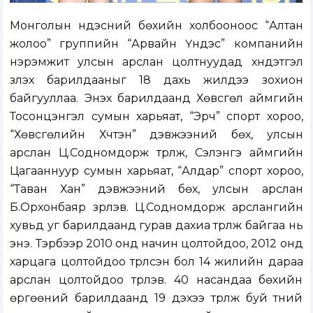
Монголын үндэсний бөхийн холбооноос “Алтан
жолоо” группийн “Арвайн Үндэс” компанийн
нэрэмжит улсын арслан цолтнуудад хүндэтгэл
үзүүлэх барилдааныг 18 дахь жилдээ зохион
байгууллаа. Энэхүү барилдаанд Хөвсгөл аймгийн
Тосонцэнгэл сумын харьяат, “Эрч” спорт хороо,
“Хөвсгөлийн Хүчтэн” дэвжээний бөх, улсын
арслан Ц.Содномдорж түрүүлж, Сэлэнгэ аймгийн
Цагааннуур сумын харьяат, “Алдар” спорт хороо,
“Таван Хан” дэвжээний бөх, улсын арслан
Б.Орхонбаяр үзүүрлэв. Ц.Содномдорж арслангийн
хувьд уг барилдаанд гурав дахиа түрүүлж байгаа нь
энэ. Тэрбээр 2010 онд начин цолтойдоо, 2012 онд
харцага цолтойдоо түрүүлсэн бол 14 жилийн дараа
арслан цолтойдоо түрүүлэв. 40 насандаа бөхийн
өргөөний барилдаанд 19 дэхээ түрүүлж буй түүний