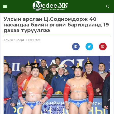
Улсын арслан Ц.Содномдорж 40
насандаа бөхийн өргөөний барилдаанд 19
дэхээ түрүүллээ
Aдмин / Спорт
2026.05.18