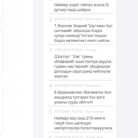
Неймар зодог тайлах эсэхээ 12
Н.Номтойбаяр:
дугаар сард шийднэ
Аймгуудад
тулгамдаж буй
асуудлуудыг долоо
2026-08-05 11:49:38 / Эдийн засаг
хоног бүр Засгийн
Т.Жанлав: Бидний "Шугаман бус
газрын...
системийг ойролцоо бодох
1 өдөр
0
0
супер схемүүд" бүтээл тооцон
УИХ-ын дарга
бодох математикт нээлт хийсэн
С.Бямбацогт төрийг
төлөөлөн Сутай
2026-08-04 10:08:29 / Улстөр
хайрхны тэнгэрийг
тахих төрийн
Д.Батлут: “Зэв” сумны
тахилгад оролцлоо
үйлдвэрийг ашиглалтад оруулж,
1 өдөр
2
0
гурван нэр төрлийг үйлдвэрлэн
дотоодын хэрэгцээнд нийлүүлж
“Хотын дарга сонсож
байна” 150150 тусгай
эхэлсэн
дугаарыг
наймдугаар сарын
2026-08-04 11:28:33 / Боловсрол
14-нөөс ажиллуулж...
Б.Идэржавхлан: Математик бол
1 өдөр
0
0
амьдралд тулгарах бүх арга
ухааны суурь ойлголт
“Чингис хаан” олон
улсын нисэх буудал
2026-08-04 10:30:38 / Эдийн засаг
руу нийтийн тээврийн
автобус 24 цагаар
Наймдугаар сард 270 мянга
үйлчилж байна
гаруй тонн шатахуун
импортлохоор баталгаажуулжээ
1 өдөр
1
0
Нийслэлийн
2026-08-04 10:37:33 / Эдийн засаг