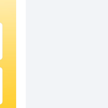
2 өдөр
2
0
Өнгөрсөн сард
1,439.2 кг үнэт
металл худалдан
авчээ
2 өдөр
0
0
Б.Найдалаа: Энэ
өвөл илүү хүнд байж
магадгүй учир төр,
эрчим хүчний
байгууллагууд, иргэд
бэлтгэлээ...
2 өдөр
6
0
Өнөөдөр сондгой
тоогоор төгссөн
автомашинтай иргэд
бензин авна
2 өдөр
0
3
ЗГ: Шатахууны
хангамж,
нийлүүлэлтийг
тогтворжуулах
асуудлыг хэлэлцэж
байна