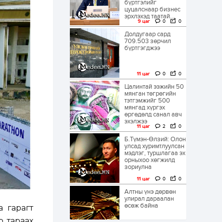
бүртгэлийг
цуцалснаар бизнес
эрхлэхэд таатай...
9 цаг
0
0
Долдугаар сард
709.503 зөрчил
бүртгэгджээ
11 цаг
0
0
Цалинтай ээжийн 50
мянган төгрөгийн
тэтгэмжийг 500
мянгад хүргэх
өргөдөлд санал авч
эхэлжээ
11 цаг
2
0
Б.Түмэн-Өлзий: Олон
улсад хуримтлуулсан
мэдлэг, туршлагаа эх
орныхоо хөгжилд
зориулна
11 цаг
0
0
Алтны үнэ дөрвөн
улирал дараалан
өсөж байна
 гарагт
р тараах