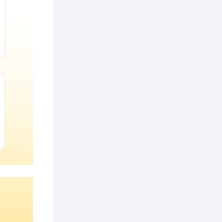
ААН-үүдийн дансыг
битүүмжлэхгүй
1 өдөр
1
0
Нөөцийн махны
худалдаа,
борлуулалтыг
нээлттэй ил тод
болгоно
2 өдөр
0
0
ЗГ: Автобензин,
дизель түлшний
онцгой албан
татварыг тэглэлээ
2 өдөр
3
0
З.Мэндсайхан:
Хүнсний нөөцийг
бэлтгэх агуулах,
зоорь бэлтгэх ААН-
үүдэд хөнгөлөлттэй
зээл олгоно
2 өдөр
2
0
Европ дахь
монголчуудын
соёлын наадам
боллоо