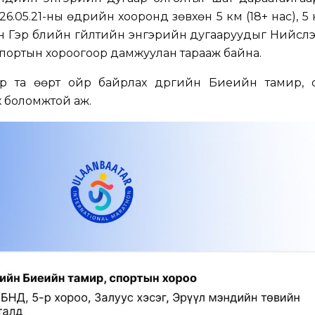
6.05.21-ны өдрийн хооронд зөвхөн 5 км (18+ нас), 5 к
м-ийн Гэр бүлийн гүйлтийн энгэрийн дугааруудыг Нийсл
 спортын хороогоор дамжуулан тарааж байна.
гээр та өөрт ойр байрлах дүүргийн Биеийн тамир,
 боломжтой аж.