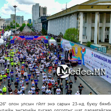
26" олон улсын гүйлт энэ сарын 23-нд буюу бямба
эгчдийн энгэрийн дугаар олголтыг шат дараатайгаа