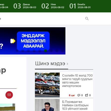
03
02
01
мар
Даваа
Ням
Бямба
6-08-04
2026-08-03
2026-08-02
2026-08-01
э
Шинэ мэдээ
ар
Сүүлийн 10 жилд 700
мянга гаруй суудлын
авто машин
импортолжээ
8 цаг
0
0
Б.Пүрэвдагва:
Найман салбарын
103 үйлчилгээний