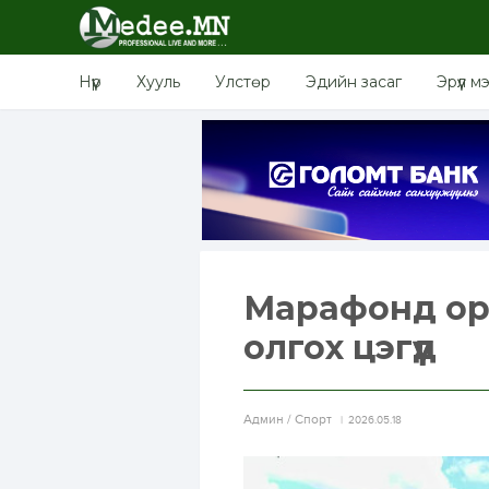
Нүүр
Хууль
Улстөр
Эдийн засаг
Эрүүл м
Марафонд ор
олгох цэгүүд
Aдмин / Спорт
2026.05.18