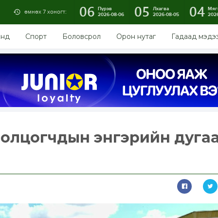
06
05
04
Пүрэв
Лхагва
Мяг
өмнөх 7 хоногт:
2026-08-06
2026-08-05
202
энд
Спорт
Боловсрол
Орон нутаг
Гадаад мэдэ
олцогчдын энгэрийн дуга