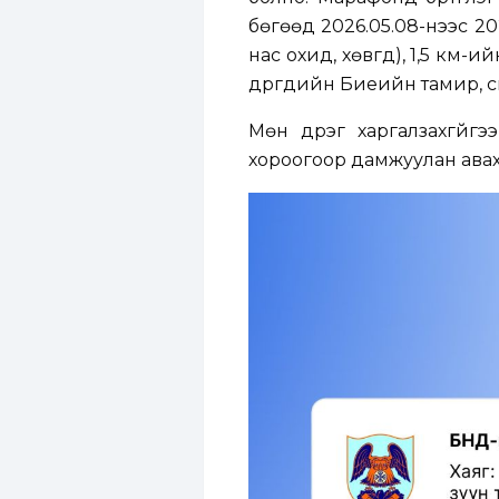
бөгөөд 2026.05.08-нээс 202
нас охид, хөвгүүд), 1,5 к
дүүргүүдийн Биеийн тамир,
Мөн дүүрэг харгалзахгүй
хороогоор дамжуулан авах