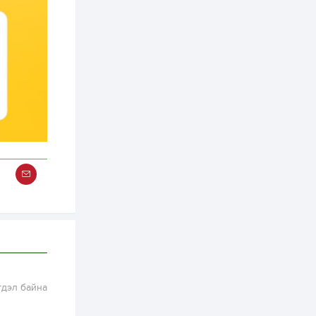
2 өдөр
0
0
Т.Жанлав: Бидний
"Шугаман бус
системийг ойролцоо
бодох супер схемүүд"
бүтээл тооцон
бодох...
2 өдөр
7
3
С.Бямбацогт:
Хэлэлцүүлгээс илүү
хэрэгжилт,
амлалтаас илүү
бодит үр дүн чухал
3 өдөр
0
0
Неймар зодог тайлах
эсэхээ 12 дугаар сард
шийднэ
3 өдөр
0
3
Нийслэлийн 30
дугаар сургуулийг 10
дугаар сарын 1-нд
ашиглалтад оруулна
гдэл байна
3 өдөр
0
0