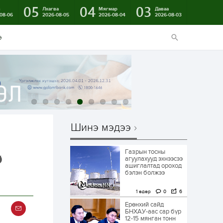
05
04
03
в
Лхагва
Мягмар
Даваа
08-06
2026-08-05
2026-08-04
2026-08-03
э
Шинэ мэдээ
Газрын тосны
р
агуулахууд эхнээсээ
ашиглалтад ороход
бэлэн болжээ
1 өдөр
0
6
Ерөнхий сайд
БНХАУ-аас сар бүр
12-15 мянган тонн