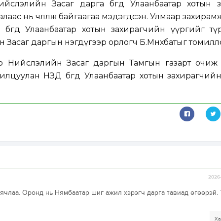
йслэлийн Засаг дарга бөгөөд Улаанбаатар хотын з
лаас нь чөлөөлж байгаагаа мэдэгдсэн. Улмаар захирам
бөгөөд Улаанбаатар хотын захирагчийн үүргийг тү
 Засаг даргын нэгдүгээр орлогч Б.Мөнхбатыг томилл
яр Нийслэлийн Засаг даргын Тамгын газарт очиж 
лцуулан НЗД бөгөөд Улаанбаатар хотын захирагчий
2026-
аячлаа. Оронд нь Нямбаатар шиг ажил хэрэгч дарга тавиад өгөөрэй. 
Ха