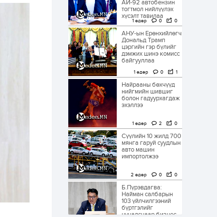
АИ-92 автобензин
тогтмол нийлүүлэх
хүсэлт тавилаа
1 өдөр
0
0
АНУ-ын Ерөнхийлөгч
Дональд Трамп
цэргийн гэр бүлийг
дэмжих шинэ комисс
байгууллаа
1 өдөр
0
1
Найрааны бөхчүүд
нийгмийн шившиг
болон гадуурхагдаж
эхэллээ
1 өдөр
2
0
Сүүлийн 10 жилд 700
мянга гаруй суудлын
авто машин
импортолжээ
2 өдөр
0
0
Б.Пүрэвдагва:
Найман салбарын
103 үйлчилгээний
бүртгэлийг
цуцалснаар бизнес