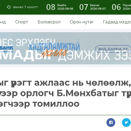
08
07
06
Бямба
Баасан
Пүрэ
өмнөх 7 хоногт:
2026-08-08
2026-08-07
2026-
энд
Спорт
Боловсрол
Орон нутаг
Гадаад мэдэ
 үүрэгт ажлаас нь чөлөөлж,
гээр орлогч Б.Мөнхбатыг тү
гэгчээр томиллоо