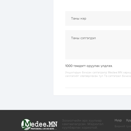
1000
тэмдэгт оруулах үлдлээ.
Уншигчдын бичсэн сэтгэгдэлд Medee.MN хариуц
хэллэгийг хязгаарласан тул Та сэтгэгдэл бичих
Зохиогчийн эрх хуулиар
Нүүр
Ху
хамгаалагдсан.
Мэдээлэл
Бидний тух
хуулбарлах хориотой.