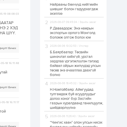
Найрааны бөхчүүд нийгмийн
Худалдагч
шившиг болон гадуурхагдаж
Н.Амарзаяа:
эхэллээ
Дэлгүүрийн 32
05-19 08:08:03
хуудастай өрийн
дэвтэр долоо хоногт
БААТАР
2026-08-07 09:45:04 / Эдийн засаг
л дүүрдэг
НЭ 2 ХЭД
Р.Даваадорж: Энэ намрын
2 өдөр
0
0
НА ШҮҮ.
экспортын орлого Монголд
Б.Хулан дэлхийн
боломж олгож болох юм
аварга боллоо
2026-08-06 10:32:53 / Улстөр
риулт бичих
Б.Баярбаатар: Төсвийн
шинэчлэл хийхгүй, урсгал
2 өдөр
0
0
зардлаа үргэлжлүүлэн тэлээд
05-18 16:11:48
байвал ойрын жилүүдэд улсын
Р.Даваадорж: Энэ
намрын экспортын
төсөв энэ ачааллаа даахгүй
утай
орлого Монголд
болно
боломж олгож болох
юм
2026-08-06 16:45:32 / Эдийн засаг
риулт бичих
2 өдөр
0
2
Н.Номтойбаяр: Аймгуудад
тулгамдаж буй асуудлуудыг
Автомашины улсын
долоо хоног бүр Засгийн
дугаар сондгой
-05-18 16:11:17
газрын хуралдаанд танилцуулж,
тоогоор төгссөн бол
шийдвэрлүүлнэ
өнөөдөр шатахуун
той
авна
2026-08-06 11:26:43 / Эдийн засаг
2 өдөр
0
0
“Чингис хаан” олон улсын нисэх
Н.Номтойбаяр:
риулт бичих