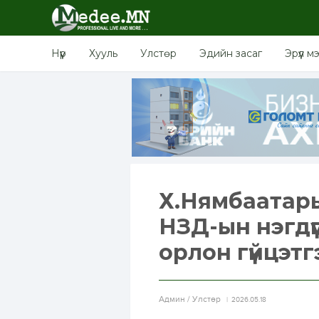
Нүүр
Хууль
Улстөр
Эдийн засаг
Эрүүл м
Х.Нямбаатарыг
НЗД-ын нэгдү
орлон гүйцэт
Aдмин / Улстөр
2026.05.18