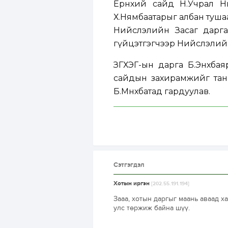
Ерөнхий сайд Н.Учрал Ни
Х.Нямбаатарыг албан тушаа
Нийслэлийн Засаг дарга 
гүйцэтгэгчээр Нийслэлийн
ЗГХЭГ-ын дарга Б.Энхба
сайдын захирамжийг тани
Б.Мөнхбатад гардуулав.
Сэтгэгдэл
Хотын иргэн
[202.55.191.194]
Зааа, хотын даргыг маань аваад х
улс төржиж байна шүү.