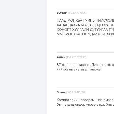
ЗОЧИН
[66.181.177.226]
НААД МӨНХБАТ ЧИНЬ НИЙСЛЭЛИ
ХАЛАГДАХАА МЭДЭЭД 1-р ОРЛОГ
ХОНОГТ ХУЛГАЙН ДУТУУГАА ГҮ
МАН МӨНХБАТЫГ УДААЖ БОЛОХ
зочин
[150.228.177.247]
ЗГ огцорвол таарна. Дүр эсгэсэн 
хийтэй нь унагавал таарна.
Зочин
[103.212.119.151]
Компютерийн програм шиг юмаар 
баячуудад өндөр үнээр зарж бна 