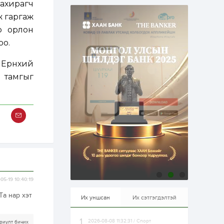
ахирагч
эрхлэхэд таатай...
2 өдөр
1
0
ж гаргаж
Долдугаар сард
р орлон
709.503 зөрчил
бүртгэгджээ
оо.
Ерөнхий
2 өдөр
0
0
Цалинтай ээжийн 50
н тамгыг
мянган төгрөгийн
тэтгэмжийг 500
мянгад хүргэх
өргөдөлд санал авч
эхэлжээ
2 өдөр
2
0
Б.Түмэн-Өлзий: Олон
улсад хуримтлуулсан
мэдлэг, туршлагаа эх
орныхоо хөгжилд
зориулна
2 өдөр
0
0
05-19 10:40:19
Алтны үнэ дөрвөн
улирал дараалан
Та нар хэт
өсөж байна
Их уншсан
Их сэтгэгдэлтэй
2026-08-08 11:32:31 / Спорт
2 өдөр
0
1
риулт бичих