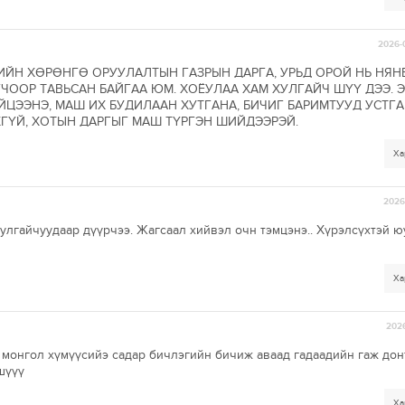
2026-
ЙН ХӨРӨНГӨ ОРУУЛАЛТЫН ГАЗРЫН ДАРГА, УРЬД ОРОЙ НЬ НЯН
ЧООР ТАВЬСАН БАЙГАА ЮМ. ХОЁУЛАА ХАМ ХУЛГАЙЧ ШҮҮ ДЭЭ. Э
ЙЦЭЭНЭ, МАШ ИХ БУДИЛААН ХУТГАНА, БИЧИГ БАРИМТУУД УСТГА
ГҮЙ, ХОТЫН ДАРГЫГ МАШ ТҮРГЭН ШИЙДЭЭРЭЙ.
Ха
2026-
хулгайчуудаар дүүрчээ. Жагсаал хийвэл очн тэмцэнэ.. Хүрэлсүхтэй ю
Ха
2026
монгол хүмүүсийэ садар бичлэгийн бичиж аваад гадаадийн гаж дон
шүүү
Ха