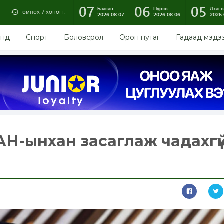
07
06
05
Баасан
Пүрэв
Лхагв
өмнөх 7 хоногт:
2026-08-07
2026-08-06
2026-
энд
Спорт
Боловсрол
Орон нутаг
Гадаад мэдэ
АН-ынхан засаглаж чадахгү