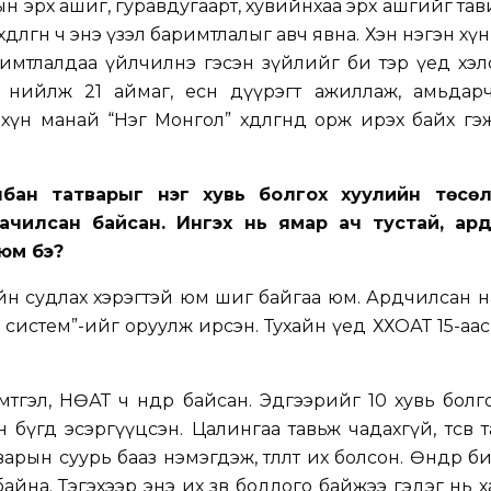
н эрх ашиг, гуравдугаарт, хувийнхаа эрх ашгийг тав
дөлгөөн ч энэ үзэл баримтлалыг авч явна. Хэн нэгэн хү
баримтлалдаа үйлчилнэ гэсэн зүйлийг би тэр үед хэл
 нийлж 21 аймаг, есөн дүүрэгт ажиллаж, амьдарч
үн манай “Нэг Монгол” хөдөлгөөнд орж ирэх байх г
лбан татварыг нэг хувь болгох хуулийн төсө
аачилсан байсан. Ингэх нь ямар ач тустай, ард
 юм бэ?
 сайн судлах хэрэгтэй юм шиг байгаа юм. Ардчилсан 
н систем”-ийг оруулж ирсэн. Тухайн үед ХХОАТ 15-аа
эл, НӨАТ ч өндөр байсан. Эдгээрийг 10 хувь болг
бүгд эсэргүүцсэн. Цалингаа тавьж чадахгүй, төсөв т
арын суурь бааз нэмэгдэж, төлөлт их болсон. Өнөөдөр б
 байна. Тэгэхээр энэ их зөв бодлого байжээ гэдэг нь 