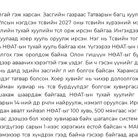
ай гэж харсан. Засгийн газраас Татварын багц хуули
л Улсын нэгдсэн төсвийн 2027 оны төсвийн хүрээний м
өллийн тухай хуулийн төсөл орж ирсэн байгаа. Ингэхдээ
улаад хоёр хууль оруулж ирсэн. Нэг нь Төсвийн то
ө нь НӨАТ-ын тухай хууль байгаа юм. Үүгээрээ НӨАТ-ын
болгох гэж оролдож байна. Олон гишүүн НӨАТ-ыг б
 дээр аваачих хэрэгтэй гэж үздэг. Би ч гэсэн үүнийг 
ь далд эдийн засгийг л ил болгох байсан. Харамс
дүүлдэг татвар болсон. Хоёр хувийг нь чихэр долоолго
айман хувиар нь төсөв бүрдүүлдэг болгож хувирга
шахаж шаардаж байгаад НӨАТ-ын тухай хуулийг
н 14-ний өдөр өөрчлөн найруулж, нэмэлт оруулсан. Ирг
дан авалт хийвэл НӨАТ-ыг 100 хувь, 500 мянгаас нэг са
саяас дээшээ бол хоёр хувиараа байх шаталсан систе
нэгдүгээр сарын 1-нээс хэрэгжих ёстой байсан ч М
мэхээр төсөв хүндрэх гээд байна гэсээр байгаад ар