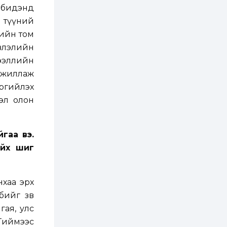
2 өдөр
0
0
э бидэнд
Т.Жанлав: Бидний
 түүний
"Шугаман бус
системийг ойролцоо
мийн том
бодох супер схемүүд"
бүтээл тооцон
влэлийн
бодох...
2 өдөр
7
3
ээллийн
С.Бямбацогт:
 ажиллаж
Хэлэлцүүлгээс илүү
хэрэгжилт,
эргийлэх
амлалтаас илүү
бодит үр дүн чухал
эл олон
3 өдөр
0
0
Неймар зодог тайлах
эсэхээ 12 дугаар сард
гаа вэ.
шийднэ
айх шиг
3 өдөр
0
3
Нийслэлийн 30
нхаа эрх
дугаар сургуулийг 10
дугаар сарын 1-нд
бийг зөв
ашиглалтад оруулна
гая, улс
3 өдөр
0
0
 Тиймээс