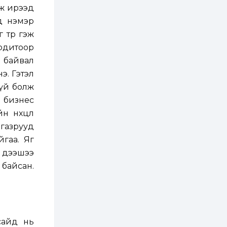
лж ирээд
2 өдөр
2
0
д нэмэр
Өнгөрсөн сард
 төр гэж
1,439.2 кг үнэт
металл худалдан
одитоор
авчээ
 байвал
2 өдөр
0
0
э. Гэтэл
Б.Найдалаа: Энэ
гүй болж
өвөл илүү хүнд байж
магадгүй учир төр,
ө бизнес
эрчим хүчний
байгууллагууд, иргэд
н нөхцөл
бэлтгэлээ...
2 өдөр
6
0
газрууд
Өнөөдөр сондгой
йгаа. Яг
тоогоор төгссөн
автомашинтай иргэд
с дээшээ
бензин авна
байсан.
2 өдөр
0
3
ЗГ: Шатахууны
хангамж,
нийлүүлэлтийг
тогтворжуулах
асуудлыг хэлэлцэж
сайд нь
байна