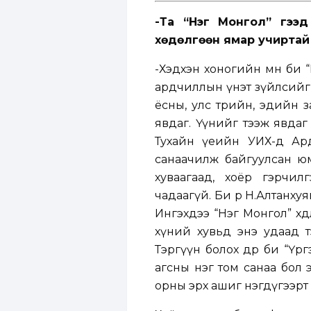
-Та “Нэг Монгол” гээ
хөдөлгөөн ямар учиртай
-Хэдхэн хоногийн өмнө би “Н
ардчиллын үнэт зүйлсийг 
ёсны, улс төрийн, эдийн з
явдаг. Үүнийг тээж явдаг 
Тухайн үеийн УИХ-д Ар
санаачилж байгуулсан юм
хуваагаад, хоёр гэрчил
чадаагүй. Би өөрөө Н.Алтанх
Ингэхдээ “Нэг Монгол” хөдө
хүний хувьд энэ удаад т
Тэргүүн болох өдрөө би “Үр
агсны нэг том санаа бол
орны эрх ашиг нэгдүгээрт 