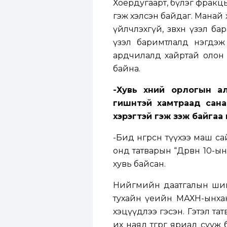
Хоёрдугаарт, бүлэг фракцы
гэж хэлсэн байдаг. Манай хө
үйлчлэхгүй, зөвхөн үзэл 
үзэл баримтлалд нэгдэж
ардчилалд хайртай олон х
байна.
-Хувь хүний орлогын а
гишүүнтэй хамтраад сан
хэрэгтэй гэж үзэж байгаа
-Бид өнгөрсөн түүхээ маш
онд татварын “Дөрвөн 10-ы
хувь байсан.
Нийгмийн даатгалын шимтг
тухайн үеийн МАХН-ынхан 
хэцүүдлээ гэсэн. Гэтэл татв
их наяд төгрөг яриад сууж