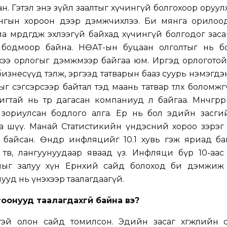
ан. Гэтэл энэ зүйл заалтыг хүчингүй болгохоор оруу
йнгын хороон дээр дэмжчихлээ. Би мянга орилоо
а мөрдөгдөж эхлээгүй байхад хүчингүй болгодог засаг
 бодмоор байна. НӨАТ-ын буцаан олголтыг нь б
ээ орлогыг дэмжмээр байгаа юм. Иргэд орлоготой
изнесүүд тэлж, эргээд татварын бааз суурь нэмэгдэн
г сэгсэрсээр байтал тэд маань татвар төлөх боломж
тай нь төр дагасан компаниуд л байгаа. Мөнчгөрөөрө
 зориулсан бодлого алга. Ер нь бол эдийн засгий
а шүү. Манай Статистикийн үндэсний хороо зэрэг 
а байсан. Өнөөдөр инфляцийг 10.1 хувь гэж яриад ба
 төв, лангуунуудаар яваад үз. Инфляци бүр 10-аа
алыг залуу хүн Ерөнхий сайд болоход би дэмжиж 
ууд нь үнэхээр таалагдаагүй.
оонууд таалагдахгүй байна вэ?
тэй олон сайд томилсон. Эдийн засаг хөгжлийн 