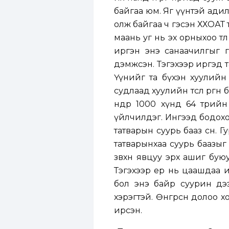
байгаа юм. Яг үүнтэй ади
олж байгаа ч гэсэн ХХОАТ т
маань уг нь эх орныхоо төл
иргэн энэ санаачилгыг г
дэмжсэн. Тэгэхээр иргэд та
Үүнийг та бүхэн хуулийн 
судлаад хуулийн төслөө өрг
өнөөдөр 1000 хүнд 64 төр
үйлчилдэг. Ингээд бодохо
татварын суурь бааз өснө. 
татварынхаа суурь баазыг 
зөвхөн явцуу эрх ашиг бу
Тэгэхээр ер нь цаашдаа 
бол энэ байр суурин дээ
хэрэгтэй. Өнгөрсөн долоо
ирсэн.