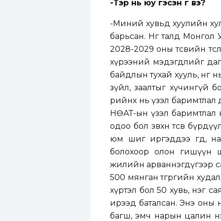
-Тэр нь юу гэсэн үг вэ?
-Миний хувьд хуулийн хулг
барьсан. Нөгөө талд Монго
2028-2029 оны төсвийн төсө
хүрээний мэдэгдлийг дагу
байдлын тухай хууль, нөгө
зүйл, заалтыг хүчингүй 
өөрийнх нь үзэл баримтлал
НӨАТ-ын үзэл баримтлал н
одоо бол зөвхөн төсөв бүр
юм шиг иргэддээ өгөөд, н
болохоор олон гишүүн 
жилийн арваннэгдүгээр сары
500 мянган төгрөгийн худал
хүртэл бол 50 хувь, нэг 
ирээд баталсан. Энэ оны 
багш, эмч нарын цалин нэ