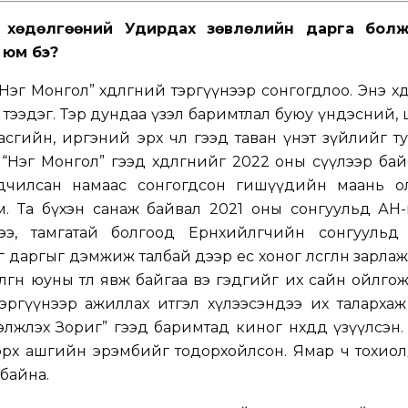
д хөдөлгөөний Удирдах зөвлөлийн дарга болж
 юм бэ?
эг Монгол” хөдөлгөөний тэргүүнээр сонгогдлоо. Энэ хөдө
тээдэг. Тэр дундаа үзэл баримтлал буюу үндэсний,
асгийн, иргэний эрх чөлөө гээд таван үнэт зүйлийг т
“Нэг Монгол” гээд хөдөлгөөнийг 2022 оны сүүлээр бай
дчилсан намаас сонгогдсон гишүүдийн маань о
. Та бүхэн санаж байвал 2021 оны сонгуульд АН-
гээ, тамгатай болгоод Ерөнхийлөгчийн сонгуульд
уяг даргыг дэмжиж талбай дээр ес хоног өлсгөлөн зарла
лгөөн юуны төлөө явж байгаа вэ гэдгийг их сайн ойлго
эргүүнээр ажиллах итгэл хүлээсэндээ их талархаж
гэлжлэх Зориг” гээд баримтад киног нөхдөдөө үзүүлсэн.
 эрх ашгийн эрэмбийг тодорхойлсон. Ямар ч тохио
байна.