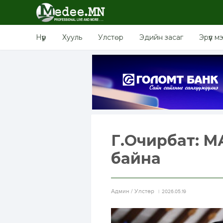
Нүүр
Хууль
Улстөр
Эдийн засаг
Эрүүл м
Г.Очирбат: М
байна
Aдмин / Улстөр
2026.05.19