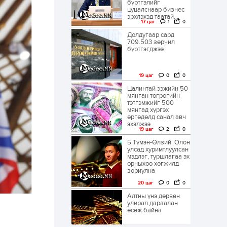
бүртгэлийг
цуцалснаар бизнес
эрхлэхэд таатай...
17 цаг
1
0
Долдугаар сард
709.503 зөрчил
бүртгэгджээ
19 цаг
0
0
Цалинтай ээжийн 50
мянган төгрөгийн
тэтгэмжийг 500
мянгад хүргэх
өргөдөлд санал авч
эхэлжээ
19 цаг
2
0
Б.Түмэн-Өлзий: Олон
улсад хуримтлуулсан
мэдлэг, туршлагаа эх
орныхоо хөгжилд
зориулна
20 цаг
0
0
Алтны үнэ дөрвөн
улирал дараалан
өсөж байна