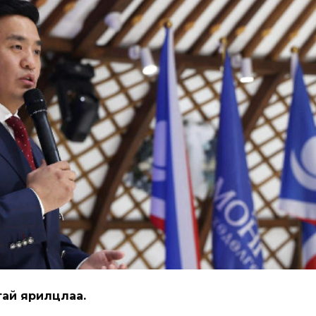
тай ярилцлаа.