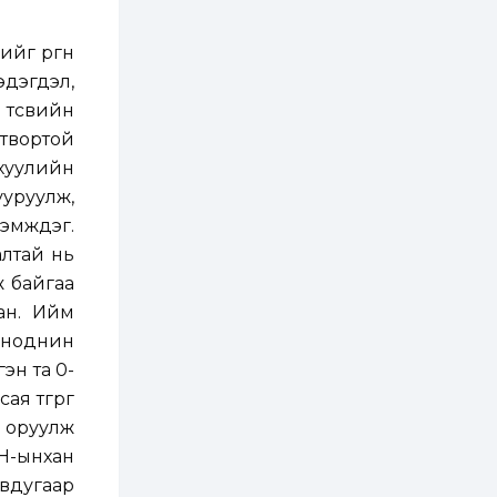
ААН-үүдийн дансыг
битүүмжлэхгүй
йг өргөн
1 өдөр
1
0
эдэгдэл,
Нөөцийн махны
худалдаа,
 төсвийн
борлуулалтыг
нээлттэй ил тод
гтвортой
болгоно
 хуулийн
2 өдөр
0
0
ууруулж,
ЗГ: Автобензин,
дизель түлшний
дэмждэг.
онцгой албан
татварыг тэглэлээ
алтай нь
ж байгаа
2 өдөр
3
0
сан. Ийм
З.Мэндсайхан:
Хүнсний нөөцийг
 ноднин
бэлтгэх агуулах,
эн та 0-
зоорь бэлтгэх ААН-
үүдэд хөнгөлөлттэй
я төгрөг
зээл олгоно
2 өдөр
2
0
м оруулж
Европ дахь
АН-ынхан
монголчуудын
соёлын наадам
авдугаар
боллоо