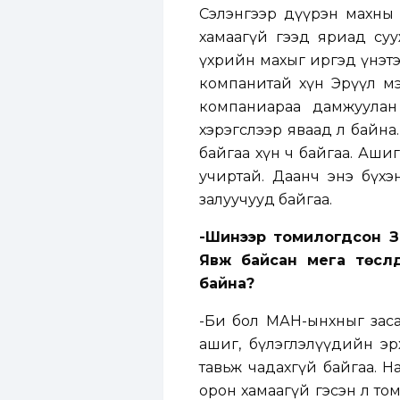
Сэлэнгээр дүүрэн махны ч
хамаагүй гээд яриад су
үхрийн махыг иргэд үнэтэ
компанитай хүн Эрүүл мэ
компаниараа дамжуулан
хэрэгслээр яваад л байна.
байгаа хүн ч байгаа. Аши
учиртай. Даанч энэ бүхэ
залуучууд байгаа.
-Шинээр томилогдсон З
Явж байсан мега төслүү
байна?
-Би бол МАН-ынхныг засаг
ашиг, бүлэглэлүүдийн эрх
тавьж чадахгүй байгаа. Н
орон хамаагүй гэсэн л то