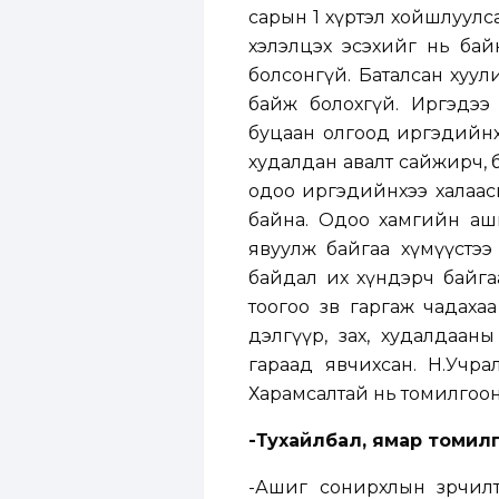
сарын 1 хүртэл хойшлуулс
хэлэлцэх эсэхийг нь ба
болсонгүй. Баталсан хуули
байж болохгүй. Иргэдээ
буцаан олгоод иргэдийнх
худалдан авалт сайжирч, б
одоо иргэдийнхээ халаасы
байна. Одоо хамгийн ашиг
явуулж байгаа хүмүүстээ
байдал их хүндэрч байга
тоогоо зөв гаргаж чадаха
дэлгүүр, зах, худалдааны
гараад явчихсан. Н.Учр
Харамсалтай нь томилгоон
-Тухайлбал, ямар томилг
-Ашиг сонирхлын зөрчил