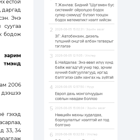
их ёстой
Т.Жанлав: Бидний "Шугаман бус
Н.Номтойбаяр:
н, даргад
системийг ойролцоо бодох
Аймгуудад
супер схемүүд" бүтээл тооцон
тулгамдаж буй
сэн. Энэ
асуудлуудыг долоо
бодох математикт нээлт хийсэн
хоног бүр Засгийн
 суугаа
газрын...
2026-08-05 15:02:31 / Эдийн засаг
1 өдөр
0
0
эж бодож
ЗГ: Автобензин, дизель
УИХ-ын дарга
түлшний онцгой албан татварыг
С.Бямбацогт төрийг
тэглэлээ
төлөөлөн Сутай
хайрхны тэнгэрийг
л зарим
2026-08-05 12:11:05 / Улстөр
тахих төрийн
тахилгад оролцлоо
Б.Найдалаа: Энэ өвөл илүү хүнд
 түмэнд
1 өдөр
3
0
байж магадгүй учир төр, эрчим
хүчний байгууллагууд, иргэд
“Хотын дарга сонсож
байна” 150150 тусгай
бэлтгэлээ сайн хангах нь зүйтэй
дугаарыг
нам 2006
наймдугаар сарын
2026-08-05 12:57:50 / Нүүр
14-нөөс ажиллуулж...
с дээшээ
Европ дахь монголчуудын
1 өдөр
0
0
соёлын наадам боллоо
“Чингис хаан” олон
2026-08-05 15:06:04 / Эдийн засаг
улсын нисэх буудал
оё гэхэд
руу нийтийн тээврийн
Нөөцийн махны худалдаа,
автобус 24 цагаар
борлуулалтыг нээлттэй ил тод
асарлаа,
үйлчилж байна
болгоно
ид 33, 34
1 өдөр
1
0
2026-08-06 10:32:53 / Улстөр
харагдаж
Нийслэлийн