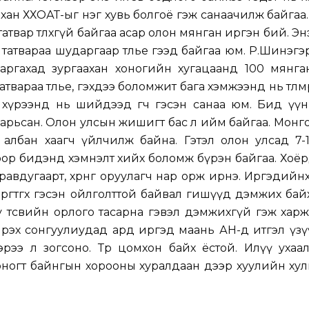
лхан ХХОАТ-ыг нэг хувь болгоё гэж санаачилж байгаа
атвар төлөхгүй байгаа асар олон мянган иргэн бий. Эн
өө татвараа шударгаар төлье гээд байгаа юм. Р.Шинэгэ
аргахад зургаахан хоногийн хугацаанд 100 мянга
твараа төлье, гэхдээ боломжит бага хэмжээнд нь төлмөө
хүрээнд нь шийдээд өгөөч гэсэн санаа юм. Бид үү
өн барьсан. Олон улсын жишигт бас л ийм байгаа. Монг
ийн албан хаагч үйлчилж байна. Гэтэл олон улсад 7-
ор бидэнд хэмнэлт хийх боломж бүрэн байгаа. Хоёр
Гуравдугаарт, хөрөнгө оруулагч нар орж ирнэ. Иргэдийнх
өргөтгөх гэсэн ойлголттой байвал гишүүд дэмжих бай
юу төсвийн орлого тасарна гэвэл дэмжихгүй гэж харж
ирэх сонгуулиудад ард иргэд маань АН-д итгэл үз
рээ л зогсоно. Төр цомхон байх ёстой. Илүү ухаа
 хоногт байнгын хорооны хуралдаан дээр хуулийн ху