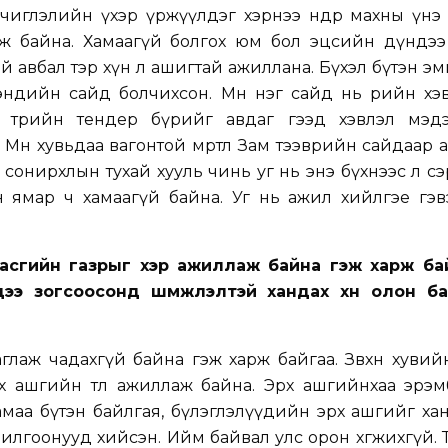
иглэлийн үхэр үржүүлдэг хэрнээ өнөөдөр махны үн
уж байна. Хамаагүй болгох юм бол эцсийн дүндээ
й авбал тэр хүн л ашигтай ажиллана. Бүхэл бүтэн э
ндийн сайд болчихсон. Мөн нэг сайд нь өөрийн хэ
 төрийн тендер бүрийг авдаг гээд хэвлэл мэд
 Мөн хувьдаа вагонтой мөртлөө Зам тээврийн сайдаар
г сонирхлын тухай хууль чинь уг нь энэ бүхнээс л с
н ямар ч хамаагүй байна. Уг нь ажил хийлгэе гэв
асгийн газрыг хэр ажиллаж байна гэж харж бай
дээ зогсоосонд шүүмжлэлтэй хандах хүн олон б
лаж чадахгүй байна гэж харж байгаа. Зөвхөн хувий
 ашгийн төлөө ажиллаж байна. Эрх ашгийнхаа эрэм
амаа бүтэн байлгая, бүлэглэлүүдийн эрх ашгийг хан
милгоонууд хийсэн. Ийм байвал улс орон хөгжихгүй.