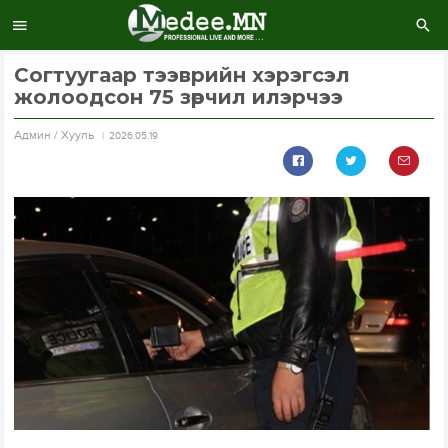
Согтуугаар тээврийн хэрэгсэл
жолоодсон 75 зөрчил илэрчээ
Aдмин / Хууль
2026.05.19