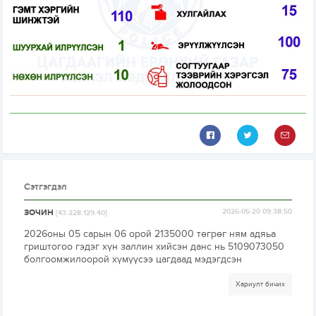
Сэтгэгдэл
ЗОЧИН
2026-05-20 09:38:50
[43.228.129.40]
2026оны 05 сарын 06 орой 2135000 төгрөг ням адяьа
гриштогоо гэдэг хүн заллин хийсэн данс нь 5109073050
болгоомжилоорой хүмүүсээ цагдаад мэдэгдсэн
Хариулт бичих