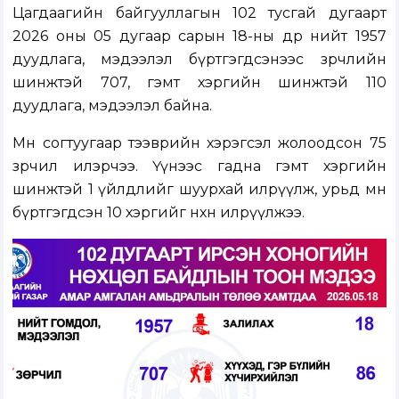
Цагдаагийн байгууллагын 102 тусгай дугаарт
2026 оны 05 дугаар сарын 18-ны өдөр нийт 1957
дуудлага, мэдээлэл бүртгэгдсэнээс зөрчлийн
шинжтэй 707, гэмт хэргийн шинжтэй 110
дуудлага, мэдээлэл байна.
Мөн согтуугаар тээврийн хэрэгсэл жолоодсон 75
зөрчил илэрчээ. Үүнээс гадна гэмт хэргийн
шинжтэй 1 үйлдлийг шуурхай илрүүлж, урьд өмнө
бүртгэгдсэн 10 хэргийг нөхөн илрүүлжээ.