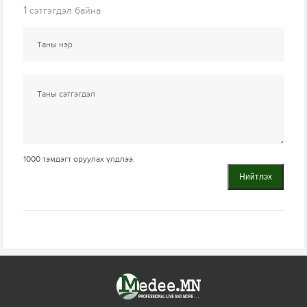
1
сэтгэгдэл байна
1000
тэмдэгт оруулах үлдлээ.
Нийтлэх