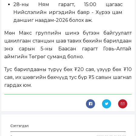
28-ны Ням гарагт, 15:00 цагаас
Нийслэлийн иргэдийн баяр - Хүрээ цам
даншиг наадам-2026 болох аж.
Мөн Макс группийн шинэ бүтээн байгуулалт
цахилгаан станцын шав тавих бөхийн барилдаан
энэ сарын 5-ны Баасан гарагт Говь-Алтай
аймгийн Төгрөг суманд болно.
Тус барилдааны түрүү бөх ₮20 сая, үзүүр бөх ₮10
сая, их шөвгийн бөхчүүд тус бүр ₮5 саяын шагнал
гардах юм.
Сэтгэгдэл