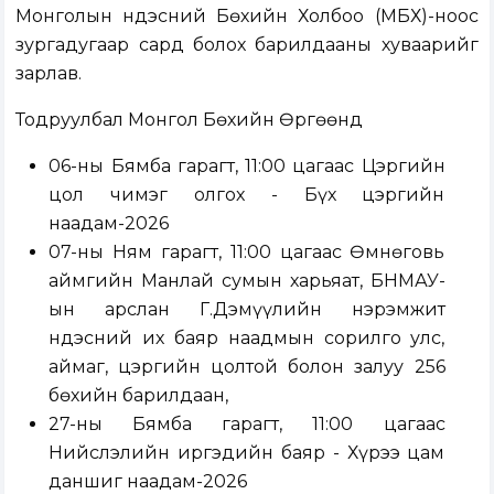
Монголын Үндэсний Бөхийн Холбоо (МҮБХ)-ноос
зургадугаар сард болох барилдааны хуваарийг
зарлав.
Тодруулбал Монгол Бөхийн Өргөөнд
06-ны Бямба гарагт, 11:00 цагаас Цэргийн
цол чимэг олгох - Бүх цэргийн
наадам-2026
07-ны Ням гарагт, 11:00 цагаас Өмнөговь
аймгийн Манлай сумын харьяат, БНМАУ-
ын арслан Г.Дэмүүлийн нэрэмжит
Үндэсний их баяр наадмын сорилго улс,
аймаг, цэргийн цолтой болон залуу 256
бөхийн барилдаан,
27-ны Бямба гарагт, 11:00 цагаас
Нийслэлийн иргэдийн баяр - Хүрээ цам
даншиг наадам-2026