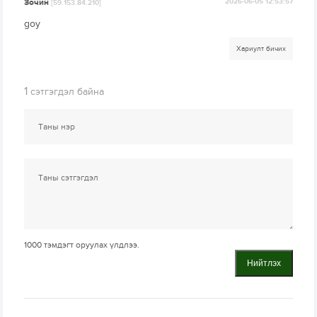
Зочин
2026-06-05 12:53:57
[59.153.84.210]
goy
Хариулт бичих
1
сэтгэгдэл байна
1000
тэмдэгт оруулах үлдлээ.
Нийтлэх