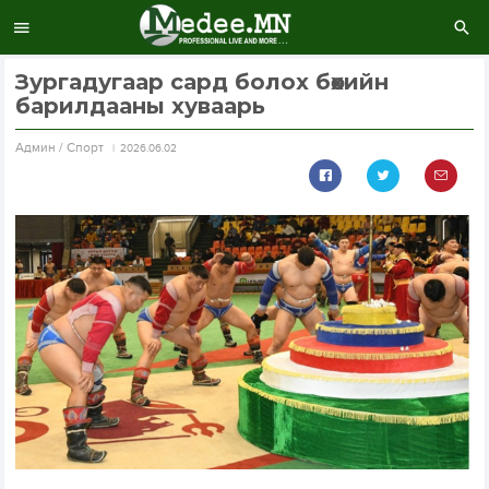
Зургадугаар сард болох бөхийн
барилдааны хуваарь
Aдмин / Спорт
2026.06.02