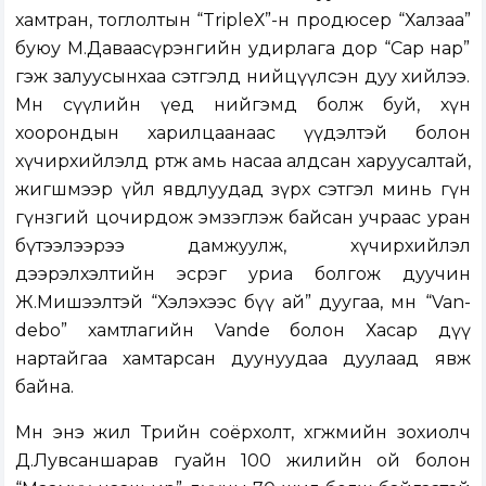
хамтран, тоглолтын “TripleХ”-н продюсер “Халзаа”
буюу М.Даваасүрэнгийн удирлага дор “Сар нар”
гэж залуусынхаа сэтгэлд нийцүүлсэн дуу хийлээ.
Мөн сүүлийн үед нийгэмд болж буй, хүн
хоорондын харилцаанаас үүдэлтэй болон
хүчирхийлэлд өртөж амь насаа алдсан харуусалтай,
жигшмээр үйл явдлуудад зүрх сэтгэл минь гүн
гүнзгий цочирдож эмзэглэж байсан учраас уран
бүтээлээрээ дамжуулж, хүчирхийлэл
дээрэлхэлтийн эсрэг уриа болгож дуучин
Ж.Мишээлтэй “Хэлэхээс бүү ай” дуугаа, мөн “Van­
debo” хамтлагийн Vande болон Хасар дүү
нартайгаа хамтарсан дуунуудаа дуулаад явж
байна.
Мөн энэ жил Төрийн соёрхолт, хөгжмийн зохиолч
Д.Лувсаншарав гуайн 100 жилийн ой болон