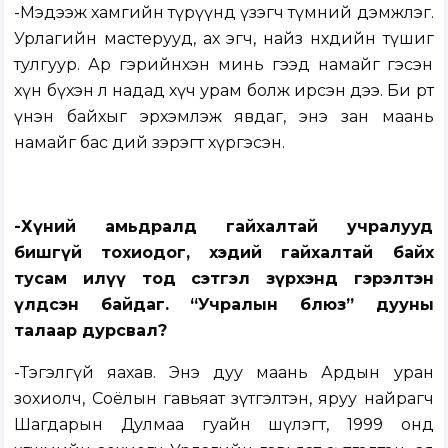
-Мэдээж хамгийн түрүүнд үзэгч түмний дэмжлэг.
Урлагийн мастерууд, ах эгч, найз нөхдийн түшиг
тулгуур. Ар гэрийнхэн минь гээд намайг гэсэн
хүн бүхэн л надад хүч урам болж ирсэн дээ. Би өөртөө
үнэн байхыг эрхэмлэж явдаг, энэ зан маань
намайг бас өдий зэрэгт хүргэсэн.
-Хүний амьдралд гайхалтай учралууд
бишгүй тохиодог, хэдий гайхалтай байх
тусам илүү тод сэтгэл зүрхэнд гэрэлтэн
үлдсэн байдаг. “Учралын блюз” дууны
талаар дурсвал?
-Тэгэлгүй яахав. Энэ дуу маань Ардын уран
зохиолч, Соёлын гавьяат зүтгэлтэн, яруу найрагч
Шагдарын Дулмаа гуайн шүлэгт, 1999 онд