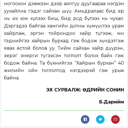
ногоохон дэвжээн дээр аялгуу дуугаараа нэгдэн
уухайлна гэдэг сайхан шүү. Амьдралаас бид ер
нь их юм хүлээх биш, бид өөрсдөө бүтээх нь чухал.
Дэргэдээ байгаа хамгийн дотны хүмүүстээ урам
хайрлаж, эргэн тойрондоо хайр түгээж, мөн
тэднийгээ хайрын бурхад гэж бодож хүндэтгэж
явах ёстой болов уу. Тийм сайхан хайр дүүрэн,
эерэг энерги түгээсэн тоглолт болох байх гэж
бодож байна. Та бүхнийгээ “Хайрын бурхан” 40
жилийн ойн тоглолтод нэгдээрэй гэж урьж
байна.
ЭХ СУРВАЛЖ: ӨДРИЙН СОНИН
Б.Дарийм