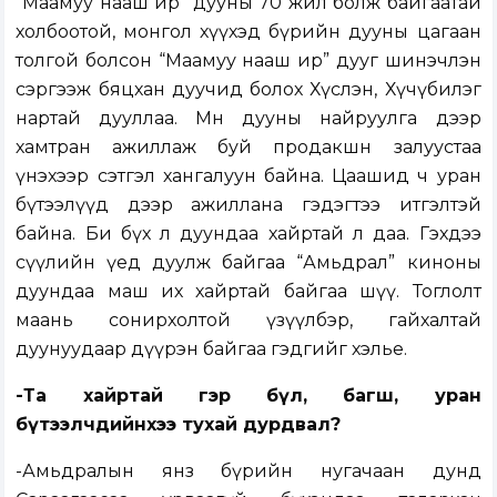
“Маамуу нааш ир” дууны 70 жил болж байгаатай
холбоотой, монгол хүүхэд бүрийн дууны цагаан
толгой болсон “Маамуу нааш ир” дууг шинэчлэн
сэргээж бяцхан дуучид болох Хүслэн, Хүчүбилэг
нартай дууллаа. Мөн дууны найруулга дээр
хамтран ажиллаж буй продакшн залуустаа
үнэхээр сэтгэл хангалуун байна. Цаашид ч уран
бүтээлүүд дээр ажиллана гэдэгтээ итгэлтэй
байна. Би бүх л дуундаа хайртай л даа. Гэхдээ
cүүлийн үед дуулж байгаа “Амьдрал” киноны
дуундаа маш их хайртай байгаа шүү. Тоглолт
маань сонирхолтой үзүүлбэр, гайхалтай
дуунуудаар дүүрэн байгаа гэдгийг хэлье.
-Та хайртай гэр бүл, багш, уран
бүтээлчдийнхээ тухай дурдвал?
-Амьдралын янз бүрийн нугачаан дунд