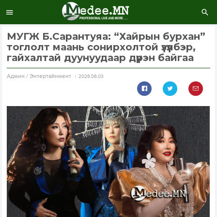
МУГЖ Б.Сарантуяа: “Хайрын бурхан”
тоглолт маань сонирхолтой үзүүлбэр,
гайхалтай дуунуудаар дүүрэн байгаа
Aдмин / Энтертайнмент
2026.06.03