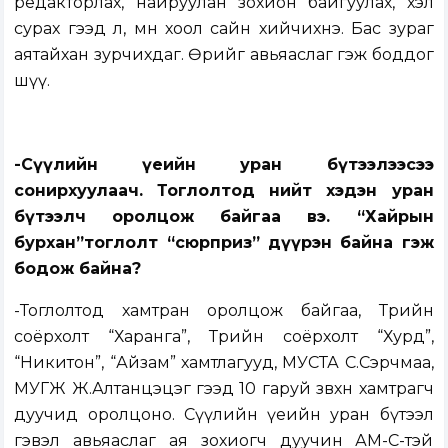
редакторлах, найруулан зохион байгуулах, хэл
сурах гээд л, мөн хоол сайн хийчихнэ. Бас зураг
аятайхан зурчихдаг. Өөрийгөө авьяаслаг гэж боддог
шүү.
-Сүүлийн үеийн уран бүтээлээсээ
сонирхуулаач. Тоглолтод нийт хэдэн уран
бүтээлч оролцож байгаа вэ. “Хайрын
бурхан”тоглолт “сюрприз” дүүрэн байна гэж
бодож байна?
-Тоглолтод хамтран оролцож байгаа, Төрийн
соёрхолт “Харанга”, Төрийн соёрхолт “Хурд”,
“Никитон”, “Айзам” хамтлагууд, МУСТА С.Сэрчмаа,
МУГЖ Ж.Алтанцэцэг гээд 10 гаруй зөвхөн хамтрагч
дуучид оролцоно. Сүүлийн үеийн уран бүтээл
гэвэл авьяаслаг ая зохиогч дуучин АМ-С-тэй