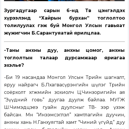
Зургадугаар сарын 6-нд Төв цэнгэлдэх
хүрээлэнд “Хайрын бурхан” тоглолтоо
толилуулах гэж буй Монгол Улсын гавьяат
жүжигчин Б.Сарантуяатай ярилцлаа.
-Таны анхны дуу, анхны цомог, анхны
тоглолтын талаар дурсамжаар яриагаа
эхэлье?
-Би 19 насандаа Монгол Улсын Төрийн шагналт,
яруу найрагч Б.Лхагвасүрэнгийн шүлэг Төрийн
соёрхолт хөгжмийн зохиолч Ц.Чинзоригийн ая
“Зүүдний говь” дуугаа дуулж байлаа. МУГЖ
Ш.Чимэдцэеэ гуайн дуулсныг ТВ- ээр үзэж
байсан. Мөн “Инээмсэглэл” хамтлагийн дуучин,
анхны хань Н.Ганхуягтай хамт “Чиний үгүйд” дуу