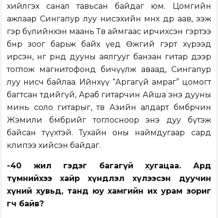
хийлгэх санал тавьсан байдаг юм. Цомгийн
ажлаар Сингапур луу нисэхийн өмнөх өдөр аав, ээж
гэр бүлийнхэн маань Төв аймгаас ирчихсэн гэртээ
бөөнөөрөө зоог барьж байх үед Өөжгий гэрт хүрээд
ирсэн, нөгөө өрөөнд дууны аялгууг банзан гитар дээр
тоглож магнитофонд бичүүлж аваад, Сингапур
луу нисч байлаа. Ийнхүү “Аргагүй амраг” цомогт
багтсан төдийгүй, Араб гитарчин Айша энэ дууны
минь соло гитарыг, төв Азийн алдарт бөмбөрчин
Жэмили бөмбөрийг тоглосноор энэ дуу бүтэж
байсан түүхтэй. Тухайн оны наймдугаар сард
клипээ хийсэн байдаг.
-40 жил гэдэг багагүй хугацаа. Ард
түмнийхээ хайр хүндлэл хүлээсэн дуучин
хүний хувьд, танд юу хамгийн их урам зориг
өгч байв?