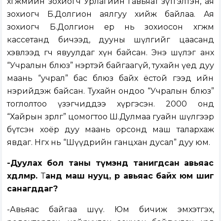
хөгжмийн зохиогч Урлагийн гавьяат зүтгэлтэн, ая
зохиогч Б.Долгион аялгуу хийж байлаа. Ая
зохиогч Б.Долгион ер нь зохиосон хөгжмөө
кассетанд бичээд, дууны шүлгийг цаасанд
хэвлээд өгч явуулдаг хүн байсан. Энэ шүлэг анх
“Учралын блюз” нэртэй байгаагүй, тухайн үед дуу
маань “учрал” бас блюз байх ёстой гээд ийн
нэрийдэж байсан. Тухайн ондоо “Учралын блюз”
тоглолтоо үзэгчиддээ хүргэсэн. 2000 онд
“Хайрын зөрлөг” цомогтоо Ш.Дулмаа гуайн шүлгээр
бүтсэн хоёр дуу маань орсонд маш талархаж
явдаг. Нөгөөх нь “Шүүдрийн ганцхан дусал” дуу юм.
-Дуулах бол таны түмэнд танигдсан авьяас
хөдөлмөр.
Т
анд маш нууц, өөр авьяас байх юм шиг
санагддаг?
-Авьяас байгаа шүү. Юм бичиж эмхэтгэх,