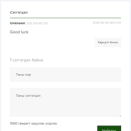
Сэтгэгдэл
Unknown
2026-06-04 08:51:09
[202.126.89.211]
Good luck
Хариулт бичих
1
сэтгэгдэл байна
1000
тэмдэгт оруулах үлдлээ.