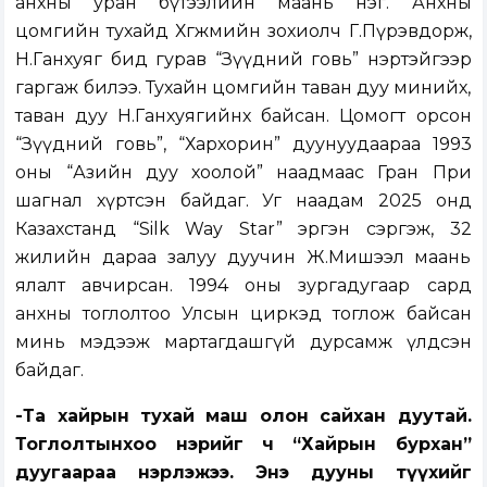
анхны уран бүтээлийн маань нэг. Анхны
цомгийн тухайд Хөгжмийн зохиолч Г.Пүрэвдорж,
Н.Ганхуяг бид гурав “Зүүдний говь” нэртэйгээр
гаргаж билээ. Тухайн цомгийн таван дуу минийх,
таван дуу Н.Ганхуягийнх байсан. Цомогт орсон
“Зүүдний говь”, “Хархорин” дуунуудаараа 1993
оны “Азийн дуу хоолой” наадмаас Гран При
шагнал хүртсэн байдаг. Уг наадам 2025 онд
Казахстанд “Silk Way Star” эргэн сэргэж, 32
жилийн дараа залуу дуучин Ж.Мишээл маань
ялалт авчирсан. 1994 оны зургадугаар сард
анхны тоглолтоо Улсын циркэд тоглож байсан
минь мэдээж мартагдашгүй дурсамж үлдсэн
байдаг.
-Та хайрын тухай маш олон сайхан дуутай.
Тоглолтынхоо нэрийг ч “Хайрын бурхан”
дуугаараа нэрлэжээ. Энэ дууны түүхийг