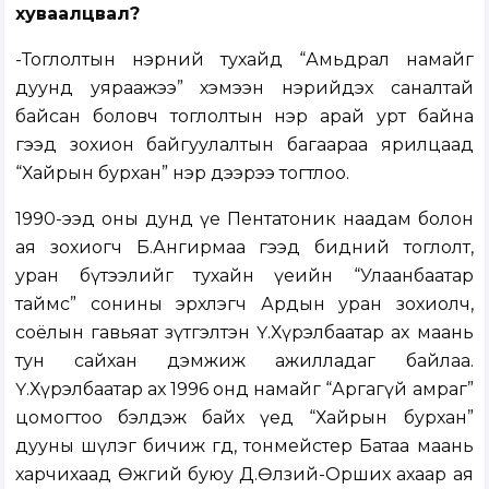
хуваалцвал?
-Тоглолтын нэрний тухайд “Амьдрал намайг
дуунд уяраажээ” хэмээн нэрийдэх саналтай
байсан боловч тоглолтын нэр арай урт байна
гээд зохион байгуулалтын багаараа ярилцаад
“Хайрын бурхан” нэр дээрээ тогтлоо.
1990-ээд оны дунд үе Пентатоник наадам болон
ая зохиогч Б.Ангирмаа гээд бидний тоглолт,
уран бүтээлийг тухайн үеийн “Улаанбаатар
таймс” сонины эрхлэгч Ардын уран зохиолч,
соёлын гавьяат зүтгэлтэн Ү.Хүрэлбаатар ах маань
тун сайхан дэмжиж ажилладаг байлаа.
Ү.Хүрэлбаатар ах 1996 онд намайг “Аргагүй амраг”
цомогтоо бэлдэж байх үед “Хайрын бурхан”
дууны шүлэг бичиж өгөөд, тонмейстер Батаа маань
харчихаад Өөжгий буюу Д.Өлзий-Орших ахаар ая