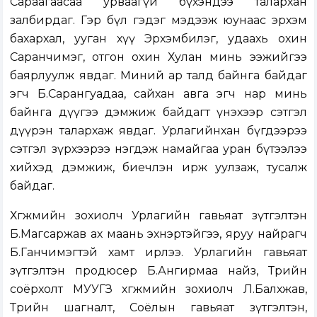
Сараагаасаа урваагүй бүхэндээ талархан
залбирдаг. Гэр бүл гэдэг мэдээж юунаас эрхэм
бахархал, ууган хүү Эрхэмбилэг, удаахь охин
Саранчимэг, отгон охин Хулан минь ээжийгээ
баярлуулж явдаг. Миний ар талд байнга байдаг
эгч Б.Сарангуадаа, сайхан авга эгч нар минь
байнга дүүгээ дэмжиж байдагт үнэхээр сэтгэл
дүүрэн талархаж явдаг. Урлагийнхан бүгдээрээ
сэтгэл зүрхээрээ нэгдэж намайгаа уран бүтээлээ
хийхэд дэмжиж, биечлэн ирж уулзаж, тусалж
байдаг.
Хөгжмийн зохиолч Урлагийн гавьяат зүтгэлтэн
Б.Магсаржав ах маань эхнэртэйгээ, яруу найрагч
Б.Ганчимэгтэй хамт ирлээ. Урлагийн гавьяат
зүтгэлтэн продюсер Б.Ангирмаа найз, Төрийн
соёрхолт МУУГЗ хөгжмийн зохиолч Л.Балхжав,
Төрийн шагналт, Соёлын гавьяат зүтгэлтэн,