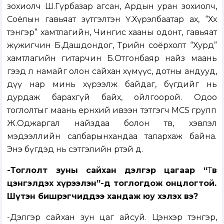
зохиолч Ш.Гүрбазар агсан, Ардын уран зохиолч,
Соёлын гавьяат зүтгэлтэн Ү.Хүрэлбаатар ах, “Хөх
тэнгэр” хамтлагийн, Чингис хааны одонт, гавьяат
жүжигчин Б.Дашдондог, Төрийн соёрхолт “Хурд”
хамтлагийн гитарчин Б.Отгонбаяр найз маань
гээд л намайг олон сайхан хүмүүс, дотны андууд,
дүү нар минь хүрээлж байдаг, бүгдийг нь
дурдаж барахгүй байх, ойлгоорой. Одоо
тоглолтыг маань ерөнхий ивээн тэтгэгч MCS групп
Ж.Оджаргал найздаа болон тв, хэвлэл
мэдээллийн салбарынхандаа талархаж байна.
Энэ бүгдэд нь сэтгэлийн өртэй дөө.
-Тоглолт зуны сайхан дэлгэр цагаар “
Т
өв
цэнгэлдэх хүрээлэн”-д тоглогдож онцлогтой.
Шүтэн бишрэгчиддээ хандаж юу хэлэх вэ?
-Дэлгэр сайхан зун цаг айсуй. Цэнхэр тэнгэр,