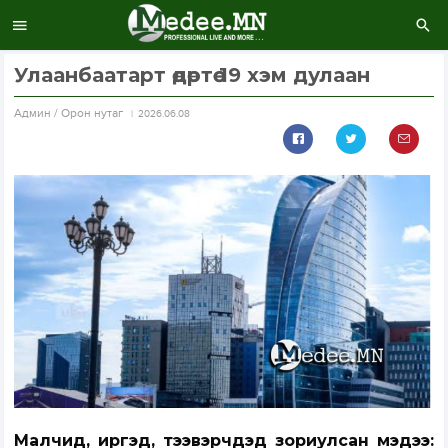
Улаанбаатарт өдөртөө 19 хэм дулаан
Aдмин / Орон нутаг
2026.06.08
Малчид, иргэд, тээвэрчдэд зориулсан мэдээ: