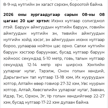
8-9-нд нутгийн зүүн хагаст сэрүүхэн, бороотой байна.
2026 оны зургаадугаар сарын 08-ны 08
цагаас 20 цаг хүртэл:
Ихэнх нутгаар солигдмол
үүлтэй. Баруун аймгуудын нутгийн баруун, говийн
аймгуудын нутгийн зүүн, төвийн аймгуудын
нутгийн хойд хэсэг, зүүн аймгуудын ихэнх нутгаар
бороо, уулаараа нойтон цас орно. Салхи нутгийн
баруун хэсгээр баруунаас, бусад нутгаар баруун
хойноос секундэд 5-10 метр, говь, талын нутгаар
секундэд 12-14 метр хүрч ширүүснэ. Хэнтийн
уулархаг нутаг, Тэрэлж, Онон голын хөндий,
Дарьгангын тал нутгаар 13-18 хэм, Их нууруудын
хотгор, Алтайн өвөр говиор 27-32 хэм, Увс нуурын
хотгор, Алтай, Хөвсгөлийн уулархаг нутаг, Завхан,
Идэр, Тэс, Орхон, Эг, Үүр голын хөндийгөөр 22-27
хэм, бусад нутгаар 17-22 хэм дулаан байна.