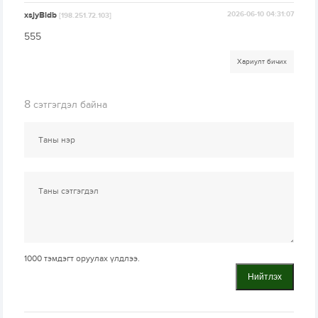
xsjyBldb
2026-06-10 04:31:07
[198.251.72.103]
555
Хариулт бичих
8
сэтгэгдэл байна
1000
тэмдэгт оруулах үлдлээ.
Нийтлэх