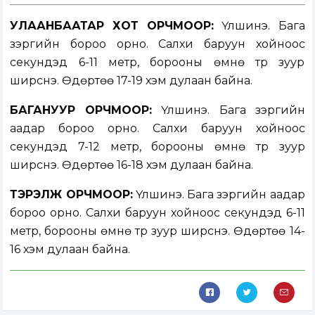
УЛААНБААТАР ХОТ ОРЧМООР:
Үүлшинэ. Бага
зэргийн бороо орно. Салхи баруун хойноос
секундэд 6-11 метр, борооны өмнө түр зуур
ширүүснэ. Өдөртөө 17-19 хэм дулаан байна.
БАГАНУУР ОРЧМООР:
Үүлшинэ. Бага зэргийн
аадар бороо орно. Салхи баруун хойноос
секундэд 7-12 метр, борооны өмнө түр зуур
ширүүснэ. Өдөртөө 16-18 хэм дулаан байна.
ТЭРЭЛЖ ОРЧМООР:
Үүлшинэ. Бага зэргийн аадар
бороо орно. Салхи баруун хойноос секундэд 6-11
метр, борооны өмнө түр зуур ширүүснэ. Өдөртөө 14-
16 хэм дулаан байна.