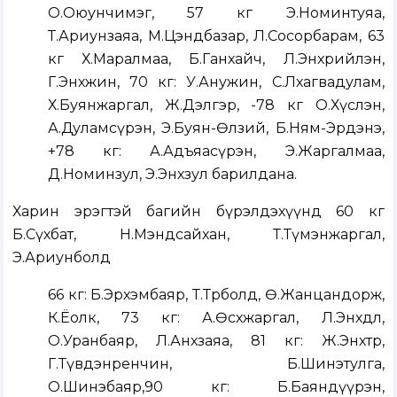
О.Оюунчимэг, 57 кг Э.Номинтуяа,
Т.Ариунзаяа, М.Цэндбазар, Л.Сосорбарам, 63
кг Х.Маралмаа, Б.Ганхайч, Л.Энхрийлэн,
Г.Энхжин, 70 кг: У.Анужин, С.Лхагвадулам,
Х.Буянжаргал, Ж.Дэлгэр, -78 кг О.Хүслэн,
А.Дуламсүрэн, Э.Буян-Өлзий, Б.Ням-Эрдэнэ,
+78 кг: А.Адъяасүрэн, Э.Жаргалмаа,
Д.Номинзул, Э.Энхзул барилдана.
Харин эрэгтэй багийн бүрэлдэхүүнд 60 кг
Б.Сүхбат, Н.Мэндсайхан, Т.Түмэнжаргал,
Э.Ариунболд
66 кг: Б.Эрхэмбаяр, Т.Төрболд, Ө.Жанцандорж,
К.Ёолк, 73 кг: А.Өсөхжаргал, Л.Энхдөл,
О.Уранбаяр, Л.Анхзаяа, 81 кг: Ж.Энхтөр,
Г.Түвдэнренчин, Б.Шинэтулга,
О.Шинэбаяр,90 кг: Б.Баяндүүрэн,