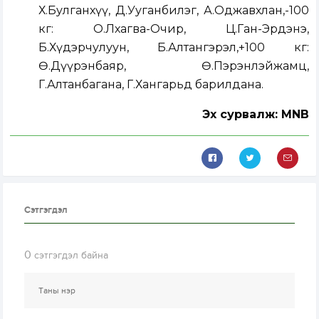
Х.Булганхүү, Д.Ууганбилэг, А.Оджавхлан,-100
кг: О.Лхагва-Очир, Ц.Ган-Эрдэнэ,
Б.Хүдэрчулуун, Б.Алтангэрэл,+100 кг:
Ө.Дүүрэнбаяр, Ө.Пэрэнлэйжамц,
Г.Алтанбагана, Г.Хангарьд барилдана.
Эх сурвалж: MNB
Сэтгэгдэл
0
сэтгэгдэл байна