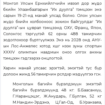
Монгол Улсын Ерөнхийлөгчийн ивээл дор жүдо
бөхийн Улаанбаатарын “Их дуулга” тэмцээн энэ
сарын 19-21-нд манай улсад болно. Олон улсын
жүдо бөхийн холбооноос зохион байгуулдаг “Их
дуулга”-ын цуврал тэмцээнд ОХУ, Франц, Япон,
Солонгос тэргүүтэй 62 орны 488 тамирчин
зодоглохоор бүртгүүлжээ. Энэ нь 2028 онд АНУ-
ын Лос-Анжелес хотод хөшгөө нээх зуны спортын
XXXIV олимпын наадмын оноо олгох анхны
тэмцээн гэдгээрээ онцлогтой.
Харин манай улсаас эрэгтэй, эмэгтэй тус бүр
долоон жинд 56 тамирчин өрсөлдөхөөр мэдүүлгээ өгсөн.
Монголын багийн бүрэлдэхүүн эмэгтэй
багийн бүрэлдэхүүнд 48 кг: Б.Баасанхүү,
Г.Наранцэцэг, Ж.Анударь, Г.Булган, 52 кг
М.Нандин-Эрдэнэ, Ц.Гал-Од, Б.Уранзаяа,