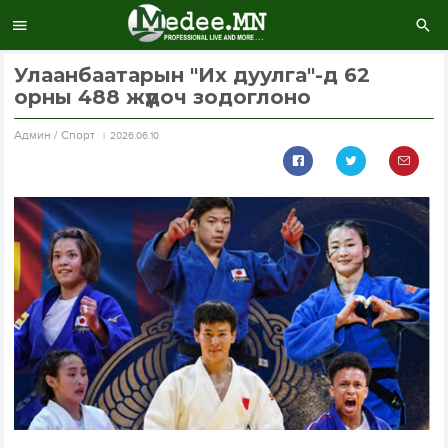
Улаанбаатарын "Их дуулга"-д 62
орны 488 жүдоч зодоглоно
Aдмин / Спорт
2026.06.10