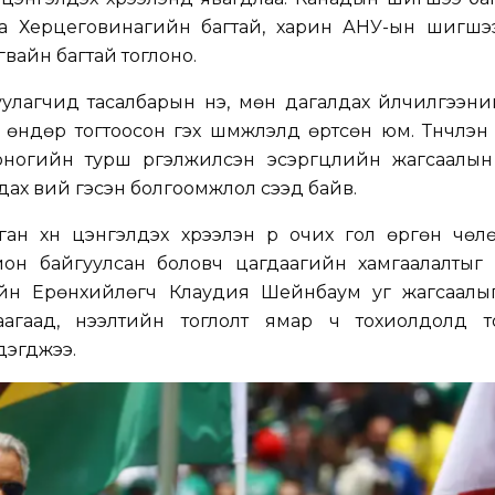
ба Херцеговинагийн багтай, харин АНУ-ын шигшэ
вайн багтай тоглоно.
лагчид тасалбарын үнэ, мөн дагалдах үйлчилгээни
т өндөр тогтоосон гэх шүүмжлэлд өртсөн юм. Түүнчлэ
ногийн турш үргэлжилсэн эсэргүүцлийн жагсаалын
ах вий гэсэн болгоомжлол үүсээд байв.
н хүн цэнгэлдэх хүрээлэн рүү очих гол өргөн чөл
хион байгуулсан боловч цагдаагийн хамгаалалтыг 
ийн Ерөнхийлөгч Клаудия Шейнбаум уг жагсаалы
аагаад, нээлтийн тоглолт ямар ч тохиолдолд т
дэгджээ.