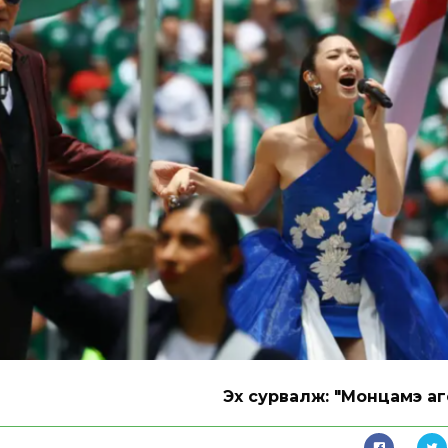
Эх сурвалж: "Монцамэ аг