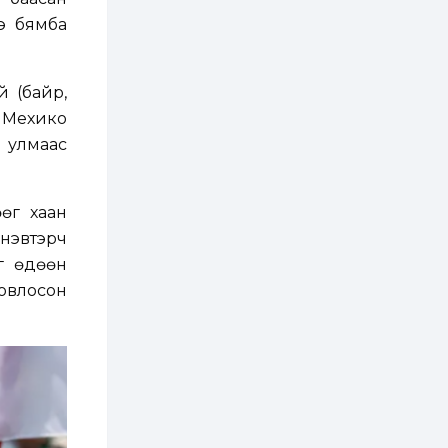
зохицуулалт хийнэ
э бямба
2 өдөр
0
0
Б.Идэржавхлан:
Математик бол
амьдралд тулгарах
й (байр,
бүх арга ухааны
суурь ойлголт
н Мехико
2 өдөр
1
0
 улмаас
Бэлчээрийн 55 хувьд
ургамлын ургалт
сайн байна
өөг хаан
нэвтэрч
2 өдөр
0
0
г өдөөн
Наймдугаар сард
олгох нийгмийн
овлосон
халамжийн тэтгэвэр,
тэтгэмж, хөнгөлөлт,
тусламжийн хуваарь
2 өдөр
0
0
Наймдугаар сард
270 мянга гаруй
тонн шатахуун
импортлохоор
баталгаажуулжээ