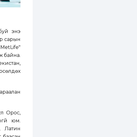
хэрэгжилт,
амлалтаас илүү
бодит үр дүн чухал
2 өдөр
0
0
Неймар зодог тайлах
эсэхээ 12 дугаар сард
буй энэ
шийднэ
ар сарын
etLife"
2 өдөр
0
3
ж байна.
Нийслэлийн 30
дугаар сургуулийг 10
екистан,
дугаар сарын 1-нд
ашиглалтад оруулна
рсөлдөх
2 өдөр
0
0
Морингийн давааны
араалан
замаас “Барилгын
хатуу хог хаягдал
дахин боловсруулах
үйлдвэр” хүртэлх 1.5...
ул Орос,
2 өдөр
0
0
гүй юм.
COP17 хурлын үеэр 5
дүүргийн 73
, Латин
цэцэрлэг, 60
сургуульд
 баасан