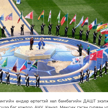
 хамгийн өндөр өртөгтэй хөл бөмбөгийн ДАШТ эхэл
ээ баг хожлоо. АНУ, Канад, Мексик гэсэн гурван у