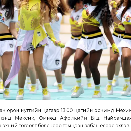
ан орон нутгийн цагаар 13:00 цагийн орчимд Мехи
рээлэнд Мексик, Өмнөд Африкийн Бүгд Найрамда
эхний тоглолт болсноор тэмцээн албан ёсоор эхлэв.