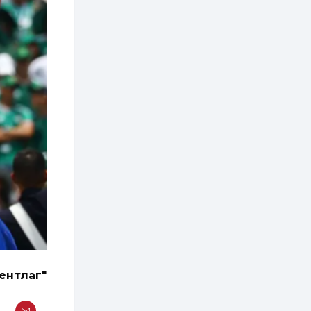
2 өдөр
0
0
АНУ 50 гаруй улсын
иргэдэд хамаарах
визийн барьцаа
төлбөрийг 20 мянган
ам.доллар болгон
нэмэгдүүлжээ
2 өдөр
1
0
Д.Батлут: “Зэв”
сумны үйлдвэрийг
ашиглалтад оруулж,
гурван нэр төрлийг
үйлдвэрлэн
дотоодын...
2 өдөр
3
1
Согтуугаар тээврийн
хэрэгсэл жолоодож
явсан 71 этгээдийг
илрүүлжээ
3 өдөр
0
0
Хэлэлцээ даваа
гарагт болно гэж
Д.Трамп мэдэгджээ
ентлаг"
3 өдөр
1
0