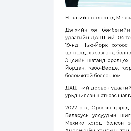
Нээлтийн тоглолтод Мекси
Дэлхийн хөл бөмбөгийн 
удаагийн ДАШТ-ий 104 тог
19-нд Нью-Йорк хотоос
цэнгэлдэх хүрээлэнд болн
Эцсийн шатанд оролцох ба
Йордан, Кабо-Верде, Кю
боломжтой болсон юм.
ДАШТ-ий дөрвөн удаагийн
урьдчилсан шатнаас шалга
2022 онд Оросын цэргүүд
Беларусь улсуудын шиг
Мехико хотод болсон эх
Америкийн хамгийн том ц