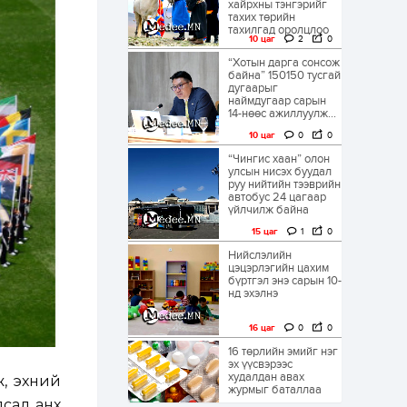
хайрхны тэнгэрийг
тахих төрийн
тахилгад оролцлоо
10 цаг
2
0
“Хотын дарга сонсож
байна” 150150 тусгай
дугаарыг
наймдугаар сарын
14-нөөс ажиллуулж...
10 цаг
0
0
“Чингис хаан” олон
улсын нисэх буудал
руу нийтийн тээврийн
автобус 24 цагаар
үйлчилж байна
15 цаг
1
0
Нийслэлийн
цэцэрлэгийн цахим
бүртгэл энэ сарын 10-
нд эхэлнэ
16 цаг
0
0
16 төрлийн эмийг нэг
эх үүсвэрээс
худалдан авах
ж, эхний
журмыг баталлаа
лсад анх