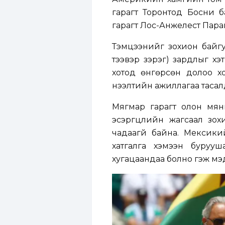
гарагт Торонтод Босни 
гарагт Лос-Анжелест Параг
Тэмцээнийг зохион байгуу
тээвэр зэрэг) зардлыг хэ
хотод өнгөрсөн долоо хо
нээлтийн ажиллагаа тасалд
Мягмар гарагт олон мянга
эсэргүүцлийн жагсаал зо
чадаагүй байна. Мексик
хатгалга хэмээн бурууш
хугацаандаа болно гэж мэ