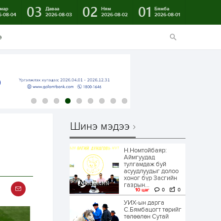
03
02
01
мар
Даваа
Ням
Бямба
6-08-04
2026-08-03
2026-08-02
2026-08-01
э
Шинэ мэдээ
Н.Номтойбаяр:
Аймгуудад
тулгамдаж буй
асуудлуудыг долоо
хоног бүр Засгийн
газрын...
10 цаг
0
0
УИХ-ын дарга
С.Бямбацогт төрийг
төлөөлөн Сутай