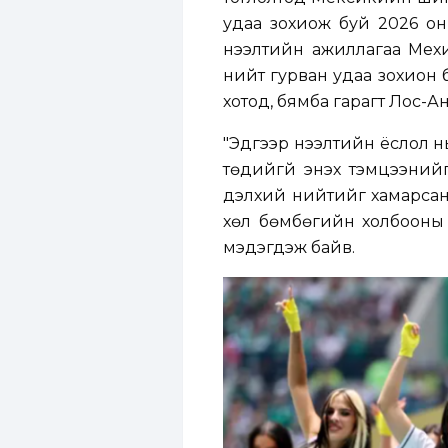
удаа зохиож буй 2026 о
нээлтийн ажиллагаа Мехи
нийт гурван удаа зохион б
хотод, бямба гарагт Лос-А
"Эдгээр нээлтийн ёслол н
төдийгүй энэхүү тэмцээни
дэлхий нийтийг хамарсан 
хөл бөмбөгийн холбоон
мэдэгдэж байв.