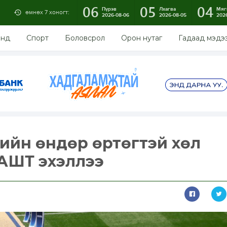
06
05
04
Пүрэв
Лхагва
Мяг
өмнөх 7 хоногт:
2026-08-06
2026-08-05
202
энд
Спорт
Боловсрол
Орон нутаг
Гадаад мэдэ
мгийн өндөр өртөгтэй хөл
АШТ эхэллээ