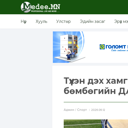
Нүүр
Хууль
Улстөр
Эдийн засаг
Эрүүл м
Түүхэн дэх ха
бөмбөгийн Д
Aдмин / Спорт
2026.06.12