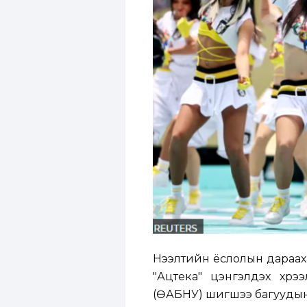
Нээлтийн ёслолын дараах
"Ацтека" цэнгэлдэх хү
(ӨАБНУ) шигшээ багуудын 