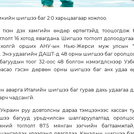
кийн шигшээ баг 2:0 харьцаагаар хожлоо.
түүхэн дэх хамгийн өндөр өртөгтэйд тооцогдож 
лолт 16 хотод явагдана. Шигшээ тоглолт долоодуга
 холгүй орших АНУ-ын Нью-Жерси муж улсын "M
о. Энэ удаагийн ДАШТ-д 48 орны шигшээ баг оролцо
гуудын тоог 32-оос 48 болгон нэмэгдүүлснээр Узб
расао гэсэн дөрвөн орны шигшээ баг анх удаа ө
 аварга Италийн шигшээ баг гурав дахь удаагаа д
рч чадсангүй.
 Украин руу довтолсны дараа тэмцээнээс хассан т
шээ багууд урьдчилсан шалгаруулалтад оролцоо
ний тоглолт 87.5 мянган үзэгчийн багтаамжтай
энгэлдэх хүрээлэнд явагдлаа. Канадын шигшээ баг