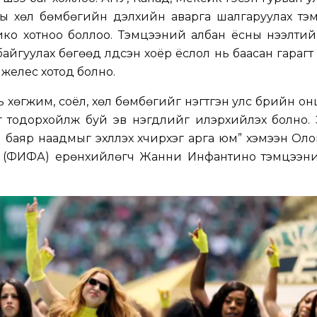
ны хөл бөмбөгийн дэлхийн аварга шалгаруулах тэ
ко хотноо боллоо. Тэмцээний албан ёсны нээлтий
айгуулах бөгөөд үлдсэн хоёр ёслол нь баасан гарагт
нжелес хотод болно.
ь хөгжим, соёл, хөл бөмбөгийг нэгтгэн улс бүрийн о
йг тодорхойлж буй эв нэгдлийг илэрхийлэх болно.
баяр наадмыг эхлүүлэх хүчирхэг арга юм” хэмээн Ол
ы (ФИФА) ерөнхийлөгч Жанни Инфантино тэмцээн