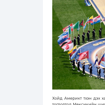
Хойд Америкт түүхэн дэх
тоглолтод Мексикийн шигш