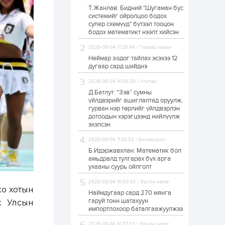
Т.Жанлав: Бидний "Шугаман бус
ЗГ: Автобензин,
системийг ойролцоо бодох
дизель түлшний
супер схемүүд" бүтээл тооцон
онцгой албан
татварыг тэглэлээ
бодох математикт нээлт хийсэн
2026-08-04 17:26:48 / Гадаад мэдээ
1 өдөр
2
0
Неймар зодог тайлах эсэхээ 12
З.Мэндсайхан:
дугаар сард шийднэ
Хүнсний нөөцийг
бэлтгэх агуулах,
2026-08-04 10:08:29 / Улстөр
зоорь бэлтгэх ААН-
үүдэд хөнгөлөлттэй
Д.Батлут: “Зэв” сумны
зээл олгоно
үйлдвэрийг ашиглалтад оруулж,
1 өдөр
1
0
гурван нэр төрлийг үйлдвэрлэн
дотоодын хэрэгцээнд нийлүүлж
Европ дахь
монголчуудын
эхэлсэн
соёлын наадам
боллоо
2026-08-04 11:28:33 / Боловсрол
Б.Идэржавхлан: Математик бол
1 өдөр
2
0
амьдралд тулгарах бүх арга
ухааны суурь ойлголт
Өнгөрсөн сард
1,439.2 кг үнэт
2026-08-04 10:30:38 / Эдийн засаг
металл худалдан
ко хотын
авчээ
Наймдугаар сард 270 мянга
гаруй тонн шатахуун
х Улсын
импортлохоор баталгаажуулжээ
1 өдөр
0
0
Б.Найдалаа: Энэ
2026-08-04 10:37:33 / Эдийн засаг