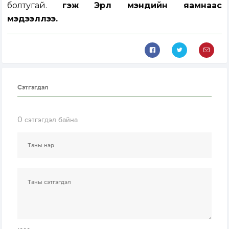
болтугай.
гэж Эрүүл мэндийн яамнаас
мэдээллээ.
Сэтгэгдэл
0
сэтгэгдэл байна