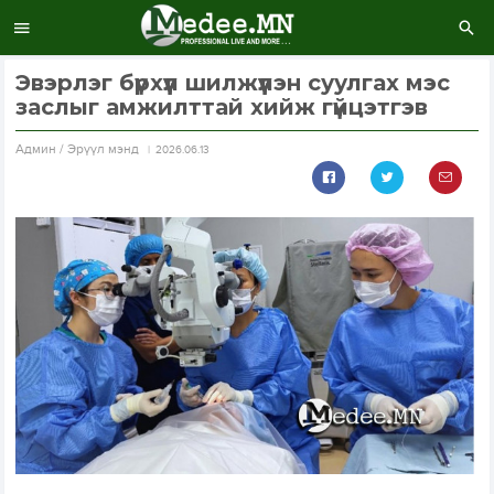
Эвэрлэг бүрхүүл шилжүүлэн суулгах мэс
заслыг амжилттай хийж гүйцэтгэв
Aдмин / Эрүүл мэнд
2026.06.13