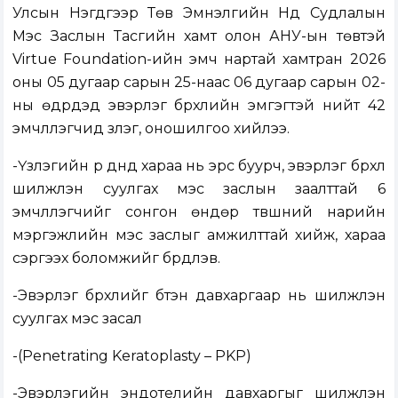
Улсын Нэгдүгээр Төв Эмнэлгийн Нүд Судлалын
Мэс Заслын Тасгийн хамт олон АНУ-ын төвтэй
Virtue Foundation-ийн эмч нартай хамтран 2026
оны 05 дугаар сарын 25-наас 06 дугаар сарын 02-
ны өдрүүдэд эвэрлэг бүрхүүлийн эмгэгтэй нийт 42
эмчлүүлэгчид үзлэг, оношилгоо хийлээ.
-Үзлэгийн үр дүнд хараа нь эрс буурч, эвэрлэг бүрхүүл
шилжүүлэн суулгах мэс заслын заалттай 6
эмчлүүлэгчийг сонгон өндөр түвшний нарийн
мэргэжлийн мэс заслыг амжилттай хийж, хараа
сэргээх боломжийг бүрдүүлэв.
-Эвэрлэг бүрхүүлийг бүтэн давхаргаар нь шилжүүлэн
суулгах мэс засал
-(Penetrating Keratoplasty – PKP)
-Эвэрлэгийн эндотелийн давхаргыг шилжүүлэн