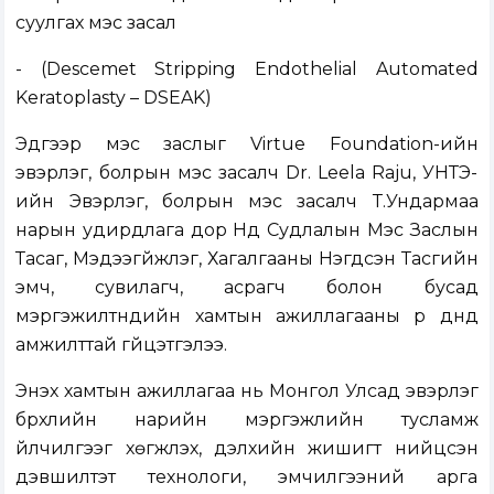
суулгах мэс засал
- (Descemet Stripping Endothelial Automated
Keratoplasty – DSEAK)
Эдгээр мэс заслыг Virtue Foundation-ийн
эвэрлэг, болрын мэс засалч Dr. Leela Raju, УНТЭ-
ийн Эвэрлэг, болрын мэс засалч Т.Ундармаа
нарын удирдлага дор Нүд Судлалын Мэс Заслын
Тасаг, Мэдээгүйжүүлэг, Хагалгааны Нэгдсэн Тасгийн
эмч, сувилагч, асрагч болон бусад
мэргэжилтнүүдийн хамтын ажиллагааны үр дүнд
амжилттай гүйцэтгэлээ.
Энэхүү хамтын ажиллагаа нь Монгол Улсад эвэрлэг
бүрхүүлийн нарийн мэргэжлийн тусламж
үйлчилгээг хөгжүүлэх, дэлхийн жишигт нийцсэн
дэвшилтэт технологи, эмчилгээний арга