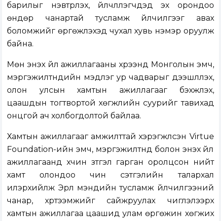
барилыг нэвтрүүлэх, үйлчлүүлэгчдэд эх орондоо
өндөр чанартай тусламж үйлчилгээг авах
боломжийг өргөжүүлэхэд чухал хувь нэмэр оруулж
байна.
Мөн энэхүү үйл ажиллагааны хүрээнд Монголын эмч,
мэргэжилтнүүдийн мэдлэг ур чадварыг дээшлүүлэх,
олон улсын хамтын ажиллагааг бэхжүүлэх,
цаашдын тогтвортой хөгжлийн суурийг тавихад
онцгой ач холбогдолтой байлаа.
Хамтын ажиллагааг амжилттай хэрэгжүүлсэн Virtue
Foundation-ийн эмч, мэргэжилтнүүд болон энэхүү үйл
ажиллагаанд хүчин зүтгэл гарган оролцсон нийт
хамт олондоо чин сэтгэлийн талархал
илэрхийлж Эрүүл мэндийн тусламж үйлчилгээний
чанар, хүртээмжийг сайжруулах чиглэлээрх
хамтын ажиллагаа цаашид улам өргөжин хөгжих