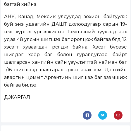
багтай хийнэ.
АНУ, Канад, Мексик улсуудад зохион байгуулж
буй энэ удаагийн ДАШТ долоодугаар сарын 19-
ныг хүртэл үргэлжилнэ. Тэмцээний түүхэнд анх
удаа 48 улсын шигшээ баг оролцож байгаа бөгөөд 12
хэсэгт хуваагдан өрсөлдөж байна. Хэсэг бүрээс
шилдэг хоёр баг болон гуравдугаар байрт
шалгарсан хамгийн сайн үзүүлэлттэй найман баг
1/16 шигшээд шалгарах эрхээ авах юм. Дэлхийн
аваргын цомыг Аргентины шигшээ баг эзэмшиж
байгаа билээ.
Д.ЖАРГАЛ