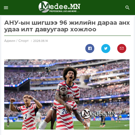
АНУ-ын шигшээ 96 жилийн дараа анх
удаа илт давуугаар хожлоо
Aдмин / Спорт
2026.06.14