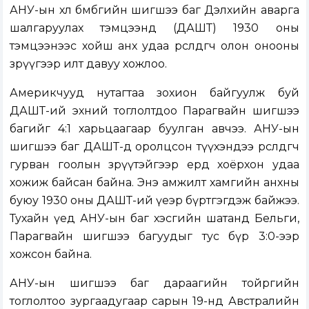
АНУ-ын хөл бөмбөгийн шигшээ баг Дэлхийн аварга
шалгаруулах тэмцээнд (ДАШТ) 1930 оны
тэмцээнээс хойш анх удаа өрсөлдөгчөө олон онооны
зөрүүгээр илт давуу хожлоо.
Америкчууд нутагтаа зохион байгуулж буй
ДАШТ-ий эхний тоглолтдоо Парагвайн шигшээ
багийг 4:1 харьцаагаар буулган авчээ. АНУ-ын
шигшээ баг ДАШТ-д оролцсон түүхэндээ өрсөлдөгчөө
гурван гоолын зөрүүтэйгээр ердөө хоёрхон удаа
хожиж байсан байна. Энэ амжилт хамгийн анхны
буюу 1930 оны ДАШТ-ий үеэр бүртгэгдэж байжээ.
Тухайн үед АНУ-ын баг хэсгийн шатанд Бельги,
Парагвайн шигшээ багуудыг тус бүр 3:0-ээр
хожсон байна.
АНУ-ын шигшээ баг дараагийн тойргийн
тоглолтоо зургаадугаар сарын 19-нд Австралийн