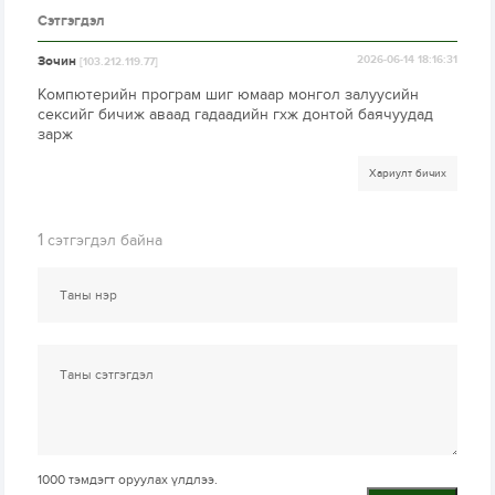
Сэтгэгдэл
Зочин
2026-06-14 18:16:31
[103.212.119.77]
Компютерийн програм шиг юмаар монгол залуусийн
сексийг бичиж аваад гадаадийн гхж донтой баячуудад
зарж
Хариулт бичих
1
сэтгэгдэл байна
1000
тэмдэгт оруулах үлдлээ.