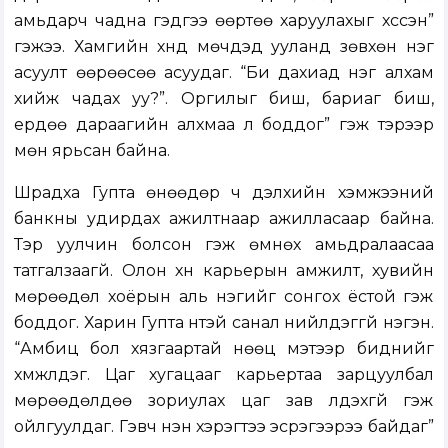
амьдарч чадна гэдгээ өөртөө харуулахыг хүссэн”
гэжээ. Хамгийн хүнд мөчүүдэд ууланд зөвхөн нэг
асуулт өөрөөсөө асуудаг. “Би дахиад нэг алхам
хийж чадах уу?”. Оргилыг биш, бариаг биш,
ердөө дараагийн алхмаа л боддог” гэж тэрээр
мөн ярьсан байна.
Шрадха Гупта өнөөдөр ч дэлхийн хэмжээний
банкны удирдах ажилтнаар ажилласаар байна.
Тэр уулчин болсон гэж өмнөх амьдралаасаа
татгалзаагүй. Олон хүн карьерын амжилт, хувийн
мөрөөдөл хоёрын аль нэгийг сонгох ёстой гэж
боддог. Харин Гупта үүнтэй санал нийлдэггүй нэгэн.
“Амбиц бол хязгаартай нөөц мэтээр биднийг
хүмүүжүүлдэг. Цаг хугацааг карьертаа зарцуулбал
мөрөөдөлдөө зориулах цаг зав үлдэхгүй гэж
ойлгуулдаг. Гэвч үнэн хэрэгтээ эсрэгээрээ байдаг”