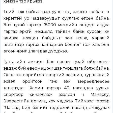
хэмээн тэр ярьжээ.
Түүний үзэж байгаагаар уулс түүнд ажлын талбарт ч
хэрэгтэй ур чадваруудыг суулгаж өгсөн байна.
Энэ тухай тэрээр “8000 метрийн өндөрт алдаа
гаргах эрхгүй нөхцөлд тайван байж сурсан хүн
аливаа нөхцөл байдлыг зөв үнэлж, яаралгүй
шийдвэр гаргах чадвартай болдог” гэж хэвлэлд
өгсөн ярилцлагадаа дурджээ.
Гуптагийн амжилт бол насны тухай ойлголтыг
эвдэж буй өвөрмөц жишээ туршлага болж байна.
Олон хүн өөрийгөө хэтэрхий хөгшин, туршлагагүй
эсвэл оройтсон гэж үзэн мөрөөдлөөсөө
татгалздаг. Харин тэрээр 40 насандаа уулын
спортоор хичээллэж эхэлсэн ч Манаслу,
Эверестийн оргилд хүрч чаджээ. Тиймээс тэрээр
“Яагаад бид бүхнийг тодорхой насанд амжуулах