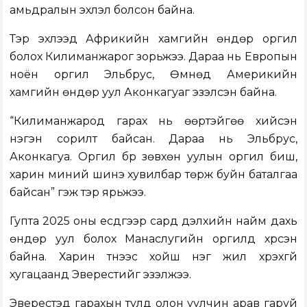
амьдралын эхлэл болсон байна.
Тэр эхлээд Африкийн хамгийн өндөр оргил
болох Килиманжарог зорьжээ. Дараа нь Европын
ноён оргил Эльбрус, Өмнөд Америкийн
хамгийн өндөр уул Аконкагуаг эзэлсэн байна.
“Килиманжарод гарах нь өөртэйгөө хийсэн
нэгэн сорилт байсан. Дараа нь Эльбрус,
Аконкагуа. Оргил бүр зөвхөн уулын оргил биш,
харин миний шинэ хувилбар төрж буйн баталгаа
байсан” гэж тэр ярьжээ.
Гупта 2025 оны есдүгээр сард дэлхийн найм дахь
өндөр уул болох Манаслугийн оргилд хүрсэн
байна. Харин түүнээс хойш нэг жил хүрэхгүй
хугацаанд Эверестийг эзэлжээ.
Эверестэд гарахын тулд олон уулчин арав гаруй