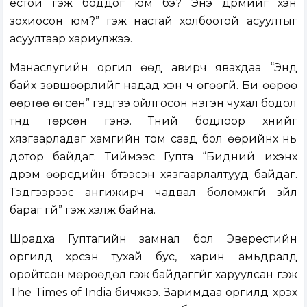
ёстой гэж боддог юм бэ? Энэ дүрмийг хэн
зохиосон юм?” гэж настай холбоотой асуултыг
асуултаар хариулжээ.
Манаслугийн оргил өөд авирч явахдаа “Энд
байх зөвшөөрлийг надад хэн ч өгөөгүй. Би өөрөө
өөртөө өгсөн” гэдгээ ойлгосон нэгэн чухал бодол
түүнд төрсөн гэнэ. Түүний бодлоор хүнийг
хязгаарладаг хамгийн том саад бол өөрийнх нь
дотор байдаг. Тиймээс Гупта “Бидний ихэнх
дүрэм өөрсдийн бүтээсэн хязгаарлалтууд байдаг.
Тэдгээрээс ангижирч чадвал боломжгүй зүйл
бараг үгүй” гэж хэлж байна.
Шрадха Гуптагийн замнал бол Эверестийн
оргилд хүрсэн тухай бус, харин амьдралд
оройтсон мөрөөдөл гэж байдаггүйг харуулсан гэж
The Times of India бичжээ. Заримдаа оргилд хүрэх