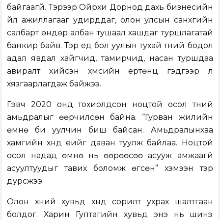
байгаагүй. Тэрээр Ойрхи Дорнод дахь бизнесийн
үйл ажиллагааг удирддаг, олон улсын санхүүгийн
салбарт өндөр албан тушаал хашдаг туршлагатай
банкир байв. Тэр үед бол уулын тухай түүний бодол
адал явдал хайгчид, тамирчид, насан туршдаа
авиралт хийсэн хүмүүсийн ертөнц гэдгээр л
хязгаарлагдаж байжээ.
Гэвч 2020 онд тохиолдсон ноцтой осол түүний
амьдралыг өөрчилсөн байна. “Гурван жилийн
өмнө би уулчин биш байсан. Амьдралынхаа
хамгийн хүнд үеийг даван туулж байлаа. Ноцтой
осол надад өмнө нь өөрөөсөө асууж амжаагүй
асуултуудыг тавих боломж өгсөн” хэмээн тэр
дурсжээ.
Олон хүний хувьд хүнд сорилт ухрах шалтгаан
болдог. Харин Гуптагийн хувьд энэ нь шинэ