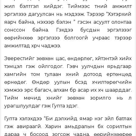
жил бэлтгэл хийдэг. Тиймээс түүний амжилт
эргэлзээ дагуулсан нь мэдээж. Тэрээр “Хэтэрхий
яарч байна, үнэхээр бэлэн үү” гэсэн асуулт олонтаа
сонссон байна. Гэхдээ бусдын эргэлзээг
өөрийнхөө эргэлзээ болгоогүй учраас тэрээр
амжилтад хүрч чаджээ.
Эверестийг зөвхөн цас, өндөрлөг, хүйтэнтэй хийх
тэмцэл гэж ойлгодог. Гэвч уулчдын ярьдгаар
хамгийн том тулаан хүний дотоод ертөнцөд
өрнөдөг. Өндөр уулын бүсэд хүчилтөрөгчийн
хэмжээ эрс багасч, алхам бүр асар их хүч шаарддаг.
Тийм мөчид хүнийг зөвхөн зорилго нь л
урагшлуулдаг гэж Гупта үздэг.
Гупта хэлэхдээ “Би дэлхийд ямар нэг зүйл батлах
гэж авираагүй. Харин амьдралын бүх сорилтын
дараа ч босоод зогсож чадна, өөрийнхөөрөө