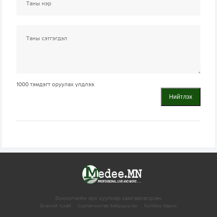
1000
тэмдэгт оруулах үлдлээ.
Нийтлэх
Зохиогчийн эрх хуулиар хамгаалагдсан.
Бидний тухай
Сурталчилгаа байршуулах
Холбоо барих