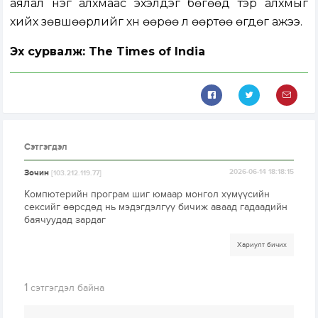
аялал нэг алхмаас эхэлдэг бөгөөд тэр алхмыг
хийх зөвшөөрлийг хүн өөрөө л өөртөө өгдөг ажээ.
Эх сурвалж: The Times of India
Сэтгэгдэл
Зочин
2026-06-14 18:18:15
[103.212.119.77]
Компютерийн програм шиг юмаар монгол хүмүүсийн
сексийг өөрсдөд нь мэдэгдэлгүү бичиж аваад гадаадийн
баячуудад зардаг
Хариулт бичих
1
сэтгэгдэл байна