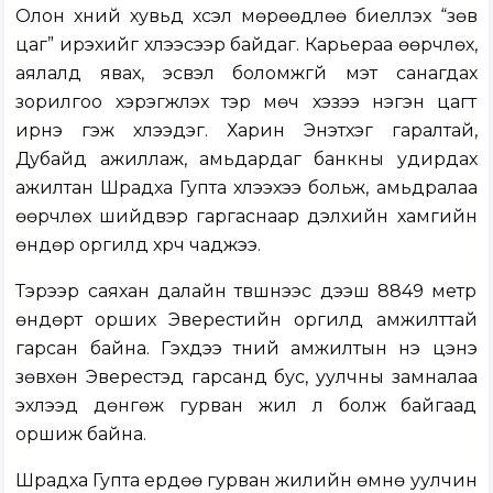
Олон хүний хувьд хүсэл мөрөөдлөө биелүүлэх “зөв
цаг” ирэхийг хүлээсээр байдаг. Карьераа өөрчлөх,
аялалд явах, эсвэл боломжгүй мэт санагдах
зорилгоо хэрэгжүүлэх тэр мөч хэзээ нэгэн цагт
ирнэ гэж хүлээдэг. Харин Энэтхэг гаралтай,
Дубайд ажиллаж, амьдардаг банкны удирдах
ажилтан Шрадха Гупта хүлээхээ больж, амьдралаа
өөрчлөх шийдвэр гаргаснаар дэлхийн хамгийн
өндөр оргилд хүрч чаджээ.
Тэрээр саяхан далайн түвшнээс дээш 8849 метр
өндөрт орших Эверестийн оргилд амжилттай
гарсан байна. Гэхдээ түүний амжилтын үнэ цэнэ
зөвхөн Эверестэд гарсанд бус, уулчны замналаа
эхлээд дөнгөж гурван жил л болж байгаад
оршиж байна.
Шрадха Гупта ердөө гурван жилийн өмнө уулчин