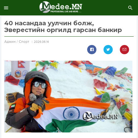
40 насандаа уулчин болж,
Эверестийн оргилд гарсан банкир
Aдмин / Спорт
2026.06.14