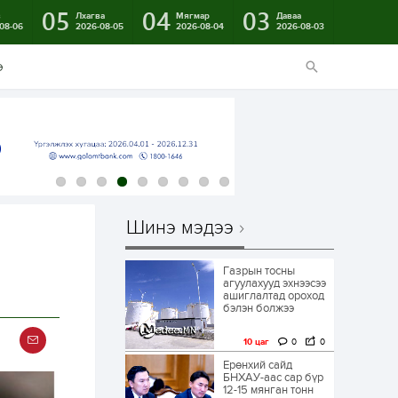
05
04
03
в
Лхагва
Мягмар
Даваа
08-06
2026-08-05
2026-08-04
2026-08-03
э
Шинэ мэдээ
Газрын тосны
агуулахууд эхнээсээ
ашиглалтад ороход
бэлэн болжээ
10 цаг
0
0
Ерөнхий сайд
БНХАУ-аас сар бүр
12-15 мянган тонн