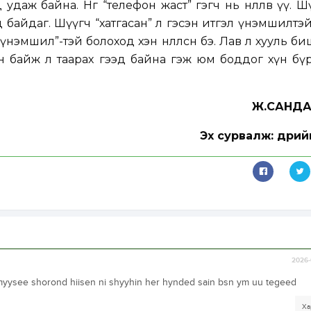
даж байна. Нөгөө “телефон жаст” гэгч нь нөлөөлөв үү. 
 байдаг. Шүүгч “хатгасан” л гэсэн итгэл үнэмшилтэ
үнэмшил”-тэй болоход хэн нөлөөлсөн бэ. Лав л хууль би
үчин байж л таарах гээд байна гэж юм боддог хүн бү
Ж.САНД
Эх сурвалж: Өдри
2026-
 hymyysee shorond hiisen ni shyyhin her hynded sain bsn ym uu tegeed
Ха