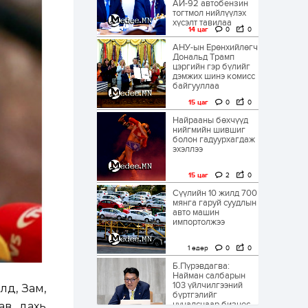
АИ-92 автобензин
тогтмол нийлүүлэх
хүсэлт тавилаа
14 цаг
0
0
АНУ-ын Ерөнхийлөгч
Дональд Трамп
цэргийн гэр бүлийг
дэмжих шинэ комисс
байгууллаа
15 цаг
0
0
Найрааны бөхчүүд
нийгмийн шившиг
болон гадуурхагдаж
эхэллээ
15 цаг
2
0
Сүүлийн 10 жилд 700
мянга гаруй суудлын
авто машин
импортолжээ
1 өдөр
0
0
Б.Пүрэвдагва:
Найман салбарын
103 үйлчилгээний
лд, Зам,
бүртгэлийг
цуцалснаар бизнес
ав дахь