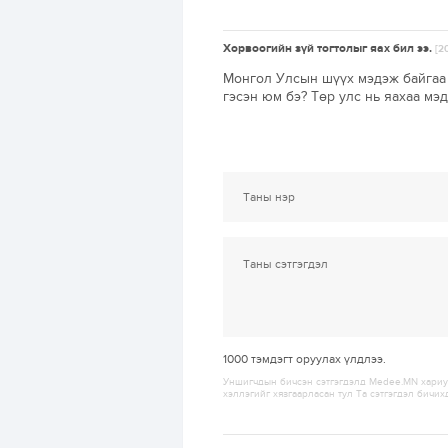
Хорвоогийн зүй тогтолыг яах бил ээ.
[2
Монгол Улсын шүүх мэдэж байгаа 
гэсэн юм бэ? Төр улс нь яахаа мэд
1000
тэмдэгт оруулах үлдлээ.
Уншигчдын бичсэн сэтгэгдэлд Medee.MN хариуц
хэллэгийг хязгаарласан тул Та сэтгэгдэл бичих