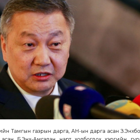
чийн Тамгын газрын дарга, АН-ын дарга асан З.Энхбо
 асан Б.Энх-Амгалан нарт холбогдох хэргийн гур