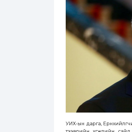
УИХ-ын дарга, Ерөнхийлөг
тээврийн хөгжлийн сайд