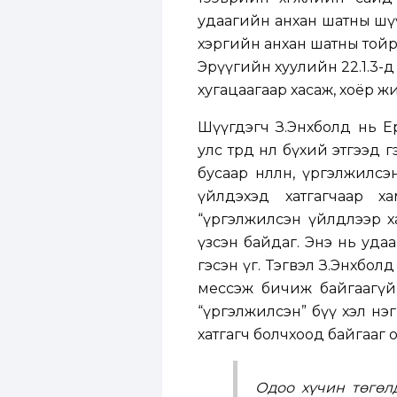
удаагийн анхан шатны шүү
хэргийн анхан шатны тойр
Эрүүгийн хуулийн 22.1.3-
хугацаагаар хасаж, хоёр ж
Шүүгдэгч З.Энхболд нь Е
улс төрд нөлөө бүхий этгээ
бусаар нөлөөлөн, үргэлжи
үйлдэхэд хатгагчаар х
“үргэлжилсэн үйлдлээр х
үзсэн байдаг. Энэ нь удаа
гэсэн үг. Тэгвэл З.Энхбол
мессэж бичиж байгаагүй,
“үргэлжилсэн” бүү хэл нэ
хатгагч болчхоод байгааг 
Одоо хүчин төгөл