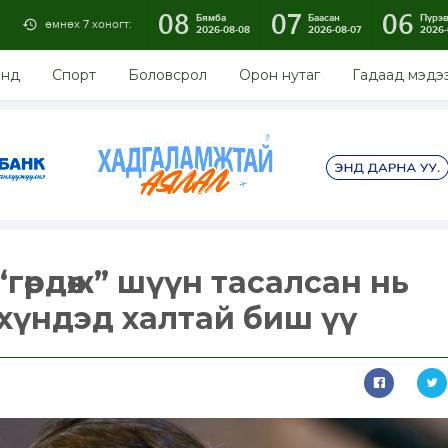
08
07
06
Бямба
Баасан
Пүрэ
өмнөх 7 хоногт:
2026-08-08
2026-08-07
2026-
энд
Спорт
Боловсрол
Орон нутаг
Гадаад мэдэ
гөрдөж” шүүн тасалсан нь
хүндэд халтай биш үү