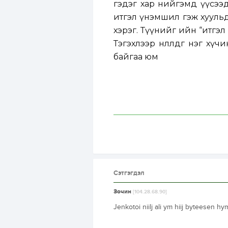
гэдэг хар нийгэмд үүсээд у
итгэл үнэмшил гэж хуульд
хэрэг. Түүнийг ийн “итгэл 
Тэгэхлээр нөлөөлдөг нэг х
байгаа юм
Сэтгэгдэл
Зочин
[104.28.68.90]
Jenkotoi niilj ali ym hiij byteesen