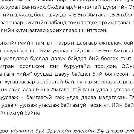
х хурал Баянзүрх, Сүхбаатар, Чингэлтэй дүүргийн 
гийн шүүхэд болж шүүгдэгч Б.Энх-Амгалан, З.Энхбо
д зааснаар нийтийн албанд томилогдох эрхийг тава
илийн хугацаагаар хорих ялаар шийтгэсэн.
рөнхийлөгчийн тамгын газрын даргаар ажиллаж бай
д гэж шүүх үзсэн. Тийм учраас сайд асан Б.Энх-Амгала
лсэн үйлдлээр бусдад давуу байдал бий болгох гэмт
амтран оролцсон гэм буруутайд тооцсон. З.Эн
атгагч хийж” бусдад давуу байдал бий болгосон г
н хугацаагаар холбоотой байж ятгах ярилцах зэргээр н
д нь сайд асан Б.Энх-Амгалантай ганц удаа ч утсаар 
уулзаж ч байгаагүй гэж удаа дараа мэдэгдсэн. Тэ
г удаа ч уулзаж утасдаж байгаагүй гэсэн үг. Ийм ба
ойлгохгүй байна.
дөр үйлчилж буй Эрүүгийн хуулийн 3.4 дүгээр зүй