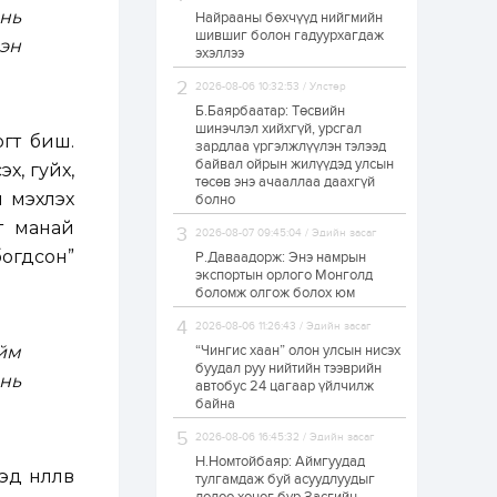
 нь
Найрааны бөхчүүд нийгмийн
Худалдагч
шившиг болон гадуурхагдаж
Н.Амарзаяа:
сэн
эхэллээ
Дэлгүүрийн 32
хуудастай өрийн
дэвтэр долоо хоногт
2026-08-06 10:32:53 / Улстөр
л дүүрдэг
Б.Баярбаатар: Төсвийн
1 өдөр
0
0
шинэчлэл хийхгүй, урсгал
огт биш.
Б.Хулан дэлхийн
зардлаа үргэлжлүүлэн тэлээд
аварга боллоо
байвал ойрын жилүүдэд улсын
х, гуйх,
төсөв энэ ачааллаа даахгүй
рч мэхлэх
болно
т манай
1 өдөр
0
0
2026-08-07 09:45:04 / Эдийн засаг
богдсон”
Р.Даваадорж: Энэ намрын
Р.Даваадорж: Энэ
намрын экспортын
экспортын орлого Монголд
орлого Монголд
боломж олгож болох юм
боломж олгож болох
юм
2026-08-06 11:26:43 / Эдийн засаг
1 өдөр
0
2
Ийм
“Чингис хаан” олон улсын нисэх
буудал руу нийтийн тээврийн
Автомашины улсын
нь
автобус 24 цагаар үйлчилж
дугаар сондгой
байна
тоогоор төгссөн бол
өнөөдөр шатахуун
авна
2026-08-06 16:45:32 / Эдийн засаг
Н.Номтойбаяр: Аймгуудад
1 өдөр
0
0
нөлөөлөв
тулгамдаж буй асуудлуудыг
Н.Номтойбаяр: