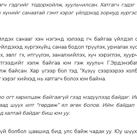
агч гэдгийг тодорхойлж, хуульчилсан. Хатгагч гэдэг
н хүнийг санаатай гэмт хэрэг үйлдэхэд зориуд хүргэ
үйлдэх санааг хэн нэгэнд хэлээд өгч байгаа үйлдэл 
йлдэхэд хүргэхүйц санаа бодол төрүүлэх, уриалах хүсэ
 зөвлөгөө өгөх, итгүүлэх, заналхийлэх, хүч хэрэглэх, хуу
этгээдийг хэлж байгаа юм гэж хуульч Г.Эрдэнэба
хэлж байсан. Хар үгээр бол тэд “Хүзүү сээрээрээ хол
 хэрэг хийхэд нь хатгагч болох юм байна.
оо огт харилцаж байгаагүй гээд мэдүүлээд байдаг. 
аад шүүх илт “гөрдөж” ял өгөх болов. Ийм байдал 
д халтай байдаг биш юм уу.
үй болбол цаашид бид улс байж чадах уу. Юу шүүхэд 