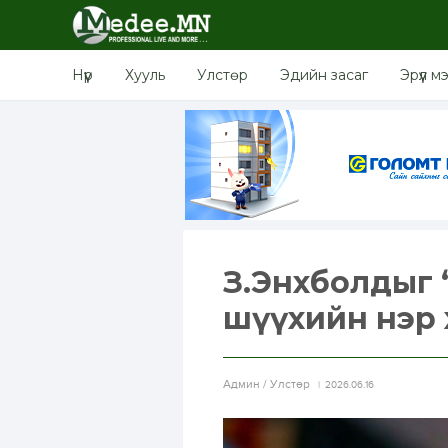
Нүүр
Хууль
Улстөр
Эдийн засаг
Эрүүл м
З.Энхболдыг “
шүүхийн нэр 
Aдмин / Улстөр
2026.06.16