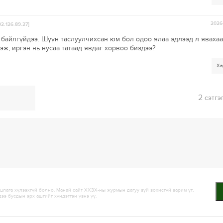
2026-
02.126.89.27]
байлгүйдээ. Шүүн таслуулчихсан юм бол одоо ялаа эдлээд л явахаа
эж, иргэн нь нусаа татаад явдаг хорвоо биздээ?
Ха
2
сэтгэ
лага хүлээхгүй болно. Манай сайт ХХЗХ-ны журмын дагуу зүй зохисгүй зарим үг,
дээ бусдын эрх ашгийг хүндэтгэн үзнэ үү.