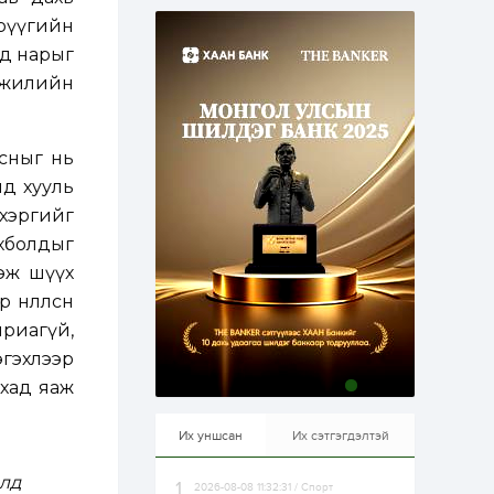
эрхлэхэд таатай...
1 өдөр
1
0
Эрүүгийн
Долдугаар сард
лд нарыг
709.503 зөрчил
бүртгэгджээ
н жилийн
1 өдөр
0
0
сныг нь
Цалинтай ээжийн 50
мянган төгрөгийн
нд хууль
тэтгэмжийг 500
мянгад хүргэх
 хэргийг
өргөдөлд санал авч
хболдыг
эхэлжээ
1 өдөр
2
0
эж шүүх
Б.Түмэн-Өлзий: Олон
улсад хуримтлуулсан
өлөөлсөн
мэдлэг, туршлагаа эх
яриагүй,
орныхоо хөгжилд
зориулна
гэхлээр
1 өдөр
0
0
йхад яаж
Алтны үнэ дөрвөн
улирал дараалан
өсөж байна
Их уншсан
Их сэтгэгдэлтэй
лд
2026-08-08 11:32:31 / Спорт
1 өдөр
0
0