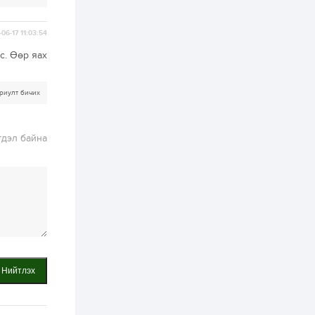
бүртгэл энэ сарын 10-
нд эхэлнэ
06-17 11:03:54
2 өдөр
0
0
с. Өөр яах
16 төрлийн эмийг нэг
эх үүсвэрээс
худалдан авах
журмыг баталлаа
риулт бичих
2 өдөр
0
0
Нэгдүгээр
гдэл байна
хорооллын арын
замыг наймдугаар
сарын 6-ны 23:00
цагаас түр хааж,
борооны ус...
2 өдөр
0
0
Б.Баярбаатар:
Төсвийн шинэчлэл
хийхгүй, урсгал
зардлаа
үргэлжлүүлэн тэлээд
байвал...
2 өдөр
2
0
Нийтлэх
Татварын өртэй
шатахуун импортлогч
ААН-үүдийн дансыг
битүүмжлэхгүй