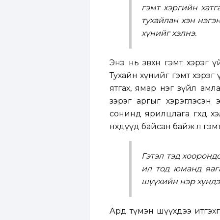
гэмт хэргийн хатг
тухайлан хэн нэгэ
хүнийг хэлнэ.
Энэ нь зөвхөн гэмт хэрэг 
Тухайн хүнийг гэмт хэрэг ү
ятгах, ямар нэг зүйл амлах,
зэрэг аргыг хэрэглэсэн 
сонинд ярилцлага өгөхдөө 
нөхдүүд байсан байж л гэмт
Гэтэл тэд хооронд
ил тод юманд яаг
шүүхийн нэр хүндэ
Ард түмэн шүүхдээ итгэхг