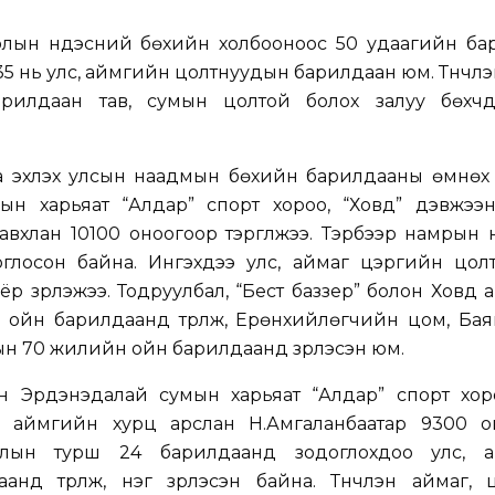
лын үндэсний бөхийн холбооноос 50 удаагийн ба
 35 нь улс, аймгийн цолтнуудын барилдаан юм. Түүнчлэ
рилдаан тав, сумын цолтой болох залуу бөхчүү
а эхлэх улсын наадмын бөхийн барилдааны өмнөх 
н харьяат “Алдар” спорт хороо, “Ховд” дэвжээн
хлан 10100 оноогоор тэргүүлжээ. Тэрбээр намрын 
глосон байна. Ингэхдээ улс, аймаг цэргийн цол
оёр үзүүрлэжээ. Тодруулбал, “Бест баззер” болон Ховд
ойн барилдаанд түрүүлж, Ерөнхийлөгчийн цом, Бая
 70 жилийн ойн барилдаанд үзүүрлэсэн юм.
 Эрдэнэдалай сумын харьяат “Алдар” спорт хоро
, аймгийн хурц арслан Н.Амгаланбаатар 9300 о
ирлын турш 24 барилдаанд зодоглохдоо улс, 
д түрүүлж, нэг үзүүрлэсэн байна. Түүнчлэн аймаг,