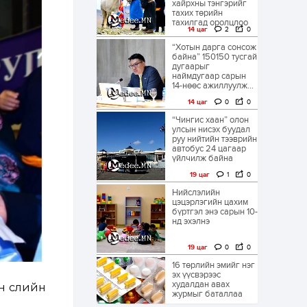
хайрхны тэнгэрийг
тахих төрийн
тахилгад оролцлоо
14 цаг
2
0
“Хотын дарга сонсож
байна” 150150 тусгай
дугаарыг
наймдугаар сарын
14-нөөс ажиллуулж...
14 цаг
0
0
“Чингис хаан” олон
улсын нисэх буудал
руу нийтийн тээврийн
автобус 24 цагаар
үйлчилж байна
19 цаг
1
0
Нийслэлийн
цэцэрлэгийн цахим
бүртгэл энэ сарын 10-
нд эхэлнэ
19 цаг
0
0
16 төрлийн эмийг нэг
эх үүсвэрээс
худалдан авах
 сүүлийн
журмыг баталлаа