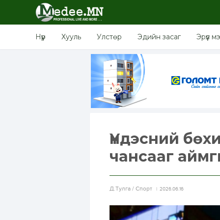
Нүүр
Хууль
Улстөр
Эдийн засаг
Эрүүл м
Үндэсний бөх
чансааг аймг
Д.Тулга / Спорт
2026.06.16