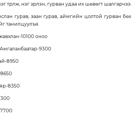
үрүүлж, нэг үзүүрлэн, гурван удаа их шөвөгт шалгарчээ.
рслан гурав, заан гурав, аймгийн цолтой гурван бөх 
йг танилцуулъя.
жавхлан-10100 оноо
.Амгаланбаатар-9300
ай-8950
-8650
аяр-8350
8300
-7700