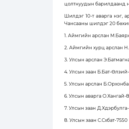
цолтнуудын барилдаанд нэг т
Шилдэг 10-т аварга нэг, а
Чансааны шилдэг 20 бөхи
1. Аймгийн арслан М.Баяр
2. Аймгийн хурц арслан Н
3. Улсын арслан Э.Батмагн
4. Улсын заан Б.Бат-Өлзий
5. Улсын арслан Б.Орхонб
6. Улсын аварга О.Хангай-
7. Улсын заан Д.Хүдэрбулга
8. Улсын заан С.Сүхбат-7550