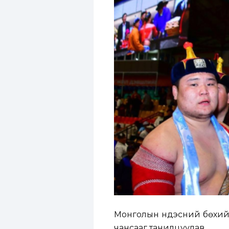
Монголын үндэсний бөхийн
чансааг танилцуулав.