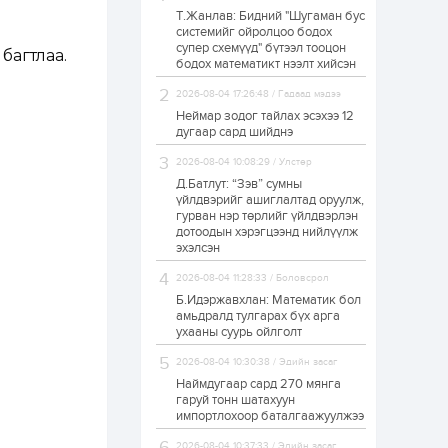
Т.Жанлав: Бидний "Шугаман бус
ЗГ: Автобензин,
системийг ойролцоо бодох
дизель түлшний
супер схемүүд" бүтээл тооцон
онцгой албан
багтлаа.
татварыг тэглэлээ
бодох математикт нээлт хийсэн
2026-08-04 17:26:48 / Гадаад мэдээ
1 өдөр
2
0
Неймар зодог тайлах эсэхээ 12
З.Мэндсайхан:
дугаар сард шийднэ
Хүнсний нөөцийг
бэлтгэх агуулах,
2026-08-04 10:08:29 / Улстөр
зоорь бэлтгэх ААН-
үүдэд хөнгөлөлттэй
Д.Батлут: “Зэв” сумны
зээл олгоно
үйлдвэрийг ашиглалтад оруулж,
1 өдөр
1
0
гурван нэр төрлийг үйлдвэрлэн
дотоодын хэрэгцээнд нийлүүлж
Европ дахь
монголчуудын
эхэлсэн
соёлын наадам
боллоо
2026-08-04 11:28:33 / Боловсрол
Б.Идэржавхлан: Математик бол
1 өдөр
2
0
амьдралд тулгарах бүх арга
ухааны суурь ойлголт
Өнгөрсөн сард
1,439.2 кг үнэт
2026-08-04 10:30:38 / Эдийн засаг
металл худалдан
авчээ
Наймдугаар сард 270 мянга
гаруй тонн шатахуун
импортлохоор баталгаажуулжээ
1 өдөр
0
0
Б.Найдалаа: Энэ
2026-08-04 10:37:33 / Эдийн засаг