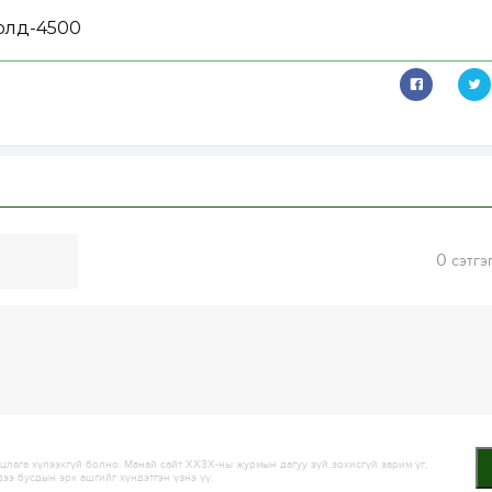
олд-4500
0
сэтгэ
лага хүлээхгүй болно. Манай сайт ХХЗХ-ны журмын дагуу зүй зохисгүй зарим үг,
дээ бусдын эрх ашгийг хүндэтгэн үзнэ үү.