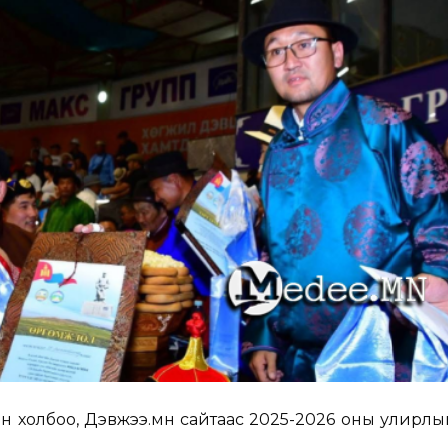
 холбоо, Дэвжээ.мн сайтаас 2025-2026 оны улирлын