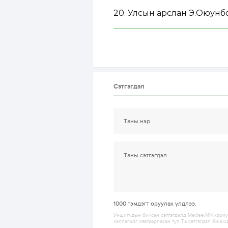
20. Улсын арслан Э.Оюунб
Сэтгэгдэл
1000
тэмдэгт оруулах үлдлээ.
Уншигчдын бичсэн сэтгэгдэлд Medee.MN хариуц
хэллэгийг хязгаарласан тул Та сэтгэгдэл бичих