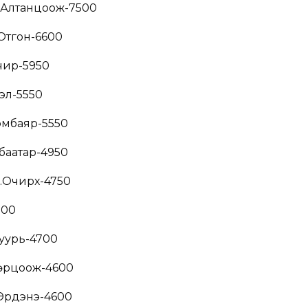
Д.Алтанцоож-7500
-Отгон-6600
чир-5950
рэл-5550
эмбаяр-5550
тбаатар-4950
Очирхүү-4750
700
суурь-4700
мөрцоож-4600
-Эрдэнэ-4600