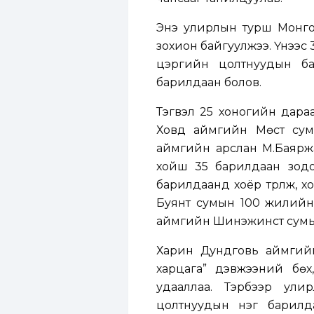
Энэ улирлын турш Монго
зохион байгуулжээ. Үүнээс
цэргийн цолтнуудын ба
барилдаан болов.
Тэгвэл 25 хоногийн дара
Ховд аймгийн Мөст сумы
аймгийн арслан М.Баяржав
хойш 35 барилдаан зодо
барилдаанд хоёр түрүүлж, х
Буянт сумын 100 жилийн 
аймгийн Шинэжинст сумын
Харин Дундговь аймгийн
харцага” дэвжээний бөх
удааллаа. Тэрбээр ул
цолтнуудын нэг барилдаан