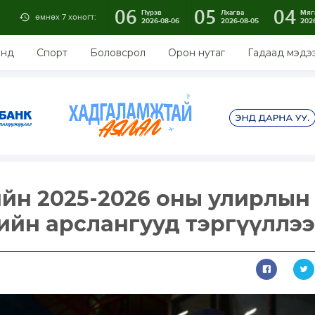
06
05
04
Пүрэв
Лхагва
Мяг
өмнөх 7 хоногт:
2026-08-06
2026-08-05
202
энд
Спорт
Боловсрол
Орон нутаг
Гадаад мэдэ
ийн 2025-2026 оны улирлын
ийн арслангууд тэргүүллээ