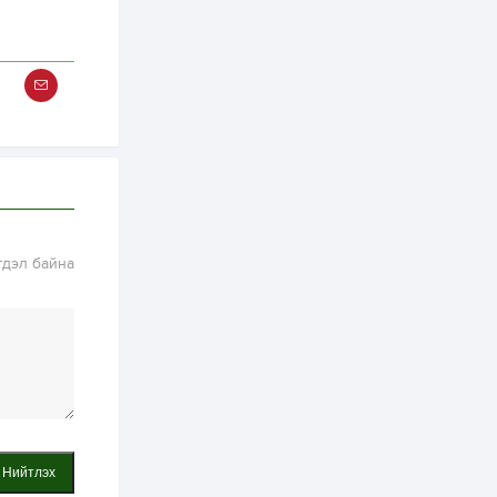
хэрэгжилт,
амлалтаас илүү
бодит үр дүн чухал
2 өдөр
0
0
Неймар зодог тайлах
эсэхээ 12 дугаар сард
шийднэ
2 өдөр
0
3
Нийслэлийн 30
дугаар сургуулийг 10
дугаар сарын 1-нд
ашиглалтад оруулна
гдэл байна
2 өдөр
0
0
Морингийн давааны
замаас “Барилгын
хатуу хог хаягдал
дахин боловсруулах
үйлдвэр” хүртэлх 1.5...
2 өдөр
0
0
COP17 хурлын үеэр 5
дүүргийн 73
цэцэрлэг, 60
Нийтлэх
сургуульд