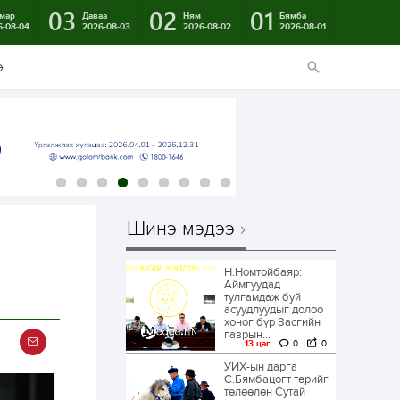
03
02
01
мар
Даваа
Ням
Бямба
6-08-04
2026-08-03
2026-08-02
2026-08-01
э
Шинэ мэдээ
Н.Номтойбаяр:
Аймгуудад
тулгамдаж буй
асуудлуудыг долоо
хоног бүр Засгийн
газрын...
13 цаг
0
0
УИХ-ын дарга
С.Бямбацогт төрийг
төлөөлөн Сутай