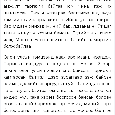
амжилт гаргахгүй байгаа юм чинь гэж их
шантарсан. Энэ ч утгаараа бэлтгэлээ шүд зуун
хамгийн сайнаараа хийсэн. Ийнхүү зургаан тойрог
барилдаан хийхэд миний барилдааны нийт цаг
таван минут ч хүрээгүй байсан. Бүгдийг нь цэвэр
ялж, Монгол Улсын шигшээ багийн тамирчин
болж байлаа.
Олон улсын тэмцээнд явах эрх маань нээгдэж,
Парисын их дуулгат зодоглосон. Нөгөөтэйгөөр,
анхны олон улсын хөшиг хүнд байсан. Парисын
хамтарсан бэлтгэл дээр зурагтаар үзэж байсан
олимп, дэлхийн аваргуудыг гуйж барилдаж үзсэн.
Гэтэл дутаж байгаа юм алга шүү. Төсөөлөлдөө хэт
өндөр уул, хана хэрэм босгосон байсан боловч
өгөө, аваатай барилдах тэр мөчид миний гарч
болох оргил шиг санагдсан. Тэр мөчөөс бэлтгэл