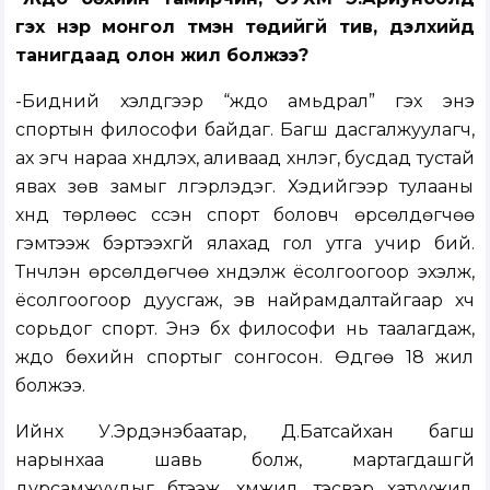
гэх нэр монгол түмэн төдийгүй тив, дэлхийд
танигдаад олон жил болжээ?
-Бидний хэлдгээр “жүдо амьдрал” гэх энэ
спортын философи байдаг. Багш дасгалжуулагч,
ах эгч нараа хүндлэх, аливаад хүнлэг, бусдад тустай
явах зөв замыг үлгэрлэдэг. Хэдийгээр тулааны
хүнд төрлөөс үүссэн спорт боловч өрсөлдөгчөө
гэмтээж бэртээхгүй ялахад гол утга учир бий.
Түүнчлэн өрсөлдөгчөө хүндэлж ёсолгоогоор эхэлж,
ёсолгоогоор дуусгаж, эв найрамдалтайгаар хүч
сорьдог спорт. Энэ бүх философи нь таалагдаж,
жүдо бөхийн спортыг сонгосон. Өдгөө 18 жил
болжээ.
Ийнхүү У.Эрдэнэбаатар, Д.Батсайхан багш
нарынхаа шавь болж, мартагдашгүй
дурсамжуудыг бүтээж, хүмүүжил, тэсвэр хатуужил,