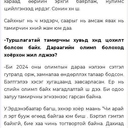
хараад өөрийн эрхгүй баярлаж, нулимс
цийлгэнээд ирдэг. Сонин хүн шүү.
Сайхныг нь ч мэдэрч, саарыг нь амсаж явах нь
тамирчин хүний жам юм даа.
-Туршлагатай тамирчны хувьд хүнд цохилт
болсон байх. Дараагийн олимп болоход
хоёрхон жил үлджээ?
-Би 2024 оны олимпын дараа нэлээн сэтгэл
гутралд орж, замналаа өндөрлүүлэх талаар бодсон.
Бэлтгэлээ хэсэг хугацаанд завсарласан. Ер нь
сүүлийн олимп байх магадлалтай шүү дээ. Би одоо
залуу тамирчны эгнээнээс гарсан байна.
У.Эрдэнэбаатар багш, эхнэр хоёр маань “Чи арай
л эрт бууж өгөөд байгаа юм биш үү. Бэртэл гэмтэл
байхгүй, бие хаа чинь тогтвортой байна. Дахиад