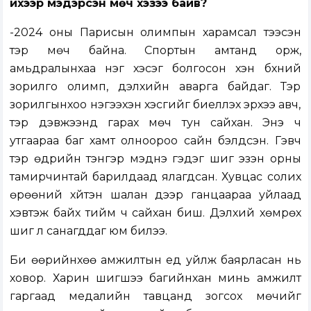
ихээр мэдэрсэн мөч хэзээ байв?
-2024 оны Парисын олимпын харамсал тээсэн
тэр мөч байна. Спортын амтанд орж,
амьдралынхаа нэг хэсэг болгосон хэн бүхний
зорилго олимп, дэлхийн аварга байдаг. Тэр
зорилгынхоо нэгээхэн хэсгийг биелүүлэх эрхээ авч,
тэр дэвжээнд гарах мөч тун сайхан. Энэ ч
утгаараа баг хамт олноороо сайн бэлдсэн. Гэвч
тэр өдрийн тэнгэр мэднэ гэдэг шиг эзэн орны
тамирчинтай барилдаад ялагдсан. Хувцас солих
өрөөний хүйтэн шалан дээр ганцаараа уйлаад
хэвтэж байх тийм ч сайхан биш. Дэлхий хөмрөх
шиг л санагддаг юм билээ.
Би өөрийнхөө амжилтын үед уйлж баярласан нь
ховор. Харин шигшээ багийнхан минь амжилт
гаргаад медалийн тавцанд зогсох мөчийг