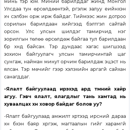
минь тэр юм. Миний барилддаг жинд Монгол
Улсдаа тун өрсөлдөөнтэй, үргэлж залуу үеийнхэн
хүч сэлбэн орж ирж байдаг. Тиймээс жин дотроо
сорилын барилдаан хийгээд бэлтгэл сайтай
орсон. Улс улсын шилдэг тамирчид нэг
зорилгын төлөө өрсөлдөж байгаа тул барилдаан
бүр хүнд байсан. Тэр дундаас хагас шигшээд
зохион байгуулагч улсын тамирчинтай цаг
сунгаж, найман минут орчим барилдаж эцэст нь
ялсан. Тэр мөчийг үгээр хэлэхийн аргагүй сайхан
санагддаг.
-Ялалт байгуулаад ирэхэд ард түмний хайр
агуу. Гэвч ялалт, ялагдлыг тань хамтад нь
хуваалцах хүн ховор байдаг болов уу?
-Ялалт байгуулаад амжилт хүртээд ирсний дараа
хүн бүхэн баяр хүргэж, магтаалын үгийг харамгүй