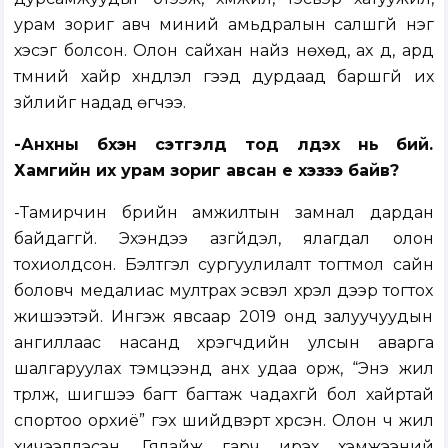
урам зориг авч миний амьдралын салшгүй нэг
хэсэг болсон. Олон сайхан найз нөхөд, ах дүү, ард
түмний хайр хүндлэл гээд дурдаад баршгүй их
зүйлийг надад өгчээ.
-Анхны бүхэн сэтгэлд тод үлдэх нь бий.
Хамгийн их урам зориг авсан үе хэзээ байв?
-Тамирчин бүрийн амжилтын замнал дардан
байдаггүй. Эхэндээ азгүйдэл, ялагдал олон
тохиолдсон. Бэлтгэл сургуулилалт тогтмол сайн
боловч медалиас мултрах эсвэл хүрэл дээр тогтох
жишээтэй. Ингэж явсаар 2019 онд залуучуудын
ангиллаас насанд хүрэгчдийн улсын аварга
шалгаруулах тэмцээнд анх удаа орж, “Энэ жил
түрүүлж, шигшээ багт багтаж чадахгүй бол хайртай
спортоо орхиё” гэх шийдвэрт хүрсэн. Олон ч жил
хичээллэсэн. Гялайж гарч ирэх хэмжээний