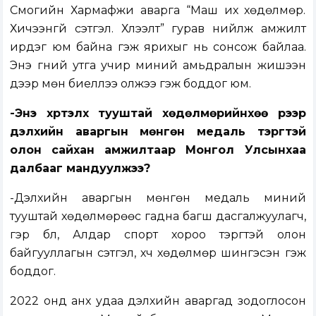
Сүмогийн Харүмафүжи аварга “Маш их хөдөлмөр.
Хичээнгүй сэтгэл. Хүлээлт” гурав нийлж амжилт
ирдэг юм байна гэж ярихыг нь сонсож байлаа.
Энэ үгний утга учир миний амьдралын жишээн
дээр мөн биеллээ олжээ гэж боддог юм.
-Энэ хүртэлх тууштай хөдөлмөрийнхөө үрээр
дэлхийн аваргын мөнгөн медаль тэргүүтэй
олон сайхан амжилтаар Монгол Улсынхаа
далбааг мандуулжээ?
-Дэлхийн аваргын мөнгөн медаль миний
тууштай хөдөлмөрөөс гадна багш дасгалжуулагч,
гэр бүл, Алдар спорт хороо тэргүүтэй олон
байгууллагын сэтгэл, хүч хөдөлмөр шингэсэн гэж
боддог.
2022 онд анх удаа дэлхийн аваргад зодоглосон