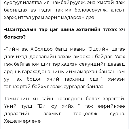
сургуулилалтаа илүү чамбайруулж, энэ хүмүүстэй яаж
барилдах вэ гэдэг тактик боловсруулж, алсыг
харж, итгэл урам зориг мэдэрсэн дээ.
-Шантралын тэр цэг шинэ эхлэлийн түлхэх хүч
болжээ?
-Тийм ээ. Х.Болдоо багш маань “Эцсийн цэгээ
давчихад дараагийн алхам амархан байдаг. Үхэх
гэж байгаа юм шиг тэр хэдхэн секундийг даваад
ард нь гарахад энэ чинь ийм амархан байсан юм
уу гэх бодол хүний тархинд үүсдэг” хэмээн
тэвчээртэй байхыг зааж, сургадаг байлаа.
Тамирчин хүн сайн өрсөлдөгч болох хэрэгтэй.
Үүний тулд “Би юу хийх үү” гэж өөрийнхөө
дараагийн алхмыг тооцоолж сурна.
Хөдөлмөрлөнө.