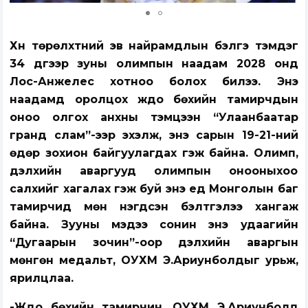
Хүн төрөлхтний эв найрамдлын бэлгэ тэмдэг
34 дүгээр зуны олимпын наадам 2028 онд
Лос-Анжелес хотноо болох билээ. Энэ
наадамд оролцох жүдо бөхийн тамирчдын
оноо олгох анхны тэмцээн “Улаанбаатар
гранд слам”-ээр эхэлж, энэ сарын 19-21-ний
өдөр зохион байгуулагдах гэж байна. Олимп,
дэлхийн аваргууд олимпын онооныхоо
салхийг хагалах гэж буй энэ үед Монголын баг
тамирчид мөн нэгдсэн бэлтгэлээ хангаж
байна. Зууны мэдээ сонин энэ удаагийн
“Дугаарын зочин”-оор дэлхийн аваргын
мөнгөн медальт, ОУХМ Э.Ариунболдыг урьж,
ярилцлаа.
-Жүдо бөхийн тамирчин, ОУХМ Э.Ариунболд