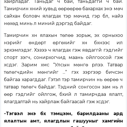
хайрладаг. Таньдаг ч бай, таньдаггүй ч бай.
Тамирчин хүний хувьд өөрөөрөө бахархах энэ мөч
сайхан боловч ялагдах тэр мөчид гэр бүл, найз
нөхөд минь л миний дэргэд байдаг.
Тамирчин хүн ялахын төлөө зорьж, эх орныхоо
нэрийг өндөрт өргөхийг хүн бүхнээс илүү
эрхэмлэдэг. Хэзээ ч ялагдах гэж явдаггүй гэдгийг
спорт үзэгч, сонирхогчид маань ойлгоосой гэж
хүсдэг. Зарим хүмүүс “Улсын мөнгө үрлээ. Татвар
төлөгчдийн мөнгийг ...” гэх зэргээр бичсэн
байгаа харагддаг. Гэтэл тэр тамирчин нь өөрөө ч
татвар төлөгч байдаг. Тэдний сонгосон зам нь л
өөр гэдгийг ойлгож, бүхий л тамирчдаа ялалт,
ялагдалтай нь хайрлаж байгаасай гэж хүсдэг.
-Тэгвэл энэ бүх тэмцээн, барилдааны ард
ялалтын амт, ялагдлын гашууныг хамгийн