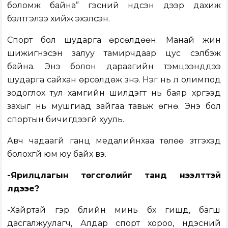
боломж байна” гэсний үндсэн дээр дахиж
бэлтгэлээ хийж эхэлсэн.
Спорт бол шударга өрсөлдөөн. Манай жин
шижигнэсэн залуу тамирчдаар цус сэлбэж
байна. Энэ болон дараагийн тэмцээнүүддээ
шударга сайхан өрсөлдөж үзнэ. Нэг нь л олимпод
зодоглох тул хамгийн шилдэгт нь баяр хүргээд
захыг нь мушгиад зайгаа тавьж өгнө. Энэ бол
спортын бичигдээгүй хууль.
Авч чадаагүй ганц медалийнхаа төлөө зүтгэхэд
болохгүй юм юу байх вэ.
-Ярилцлагын төгсгөлийг танд нээлттэй
үлдээе?
-Хайртай гэр бүлийн минь бүх гишүүд, багш
дасгалжуулагч, Алдар спорт хороо, үндэсний