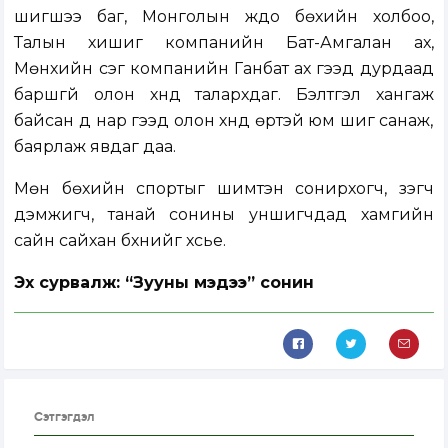
шигшээ баг, Монголын жүдо бөхийн холбоо,
Талын хишиг компанийн Бат-Амгалан ах,
Мөнхийн үсэг компанийн Ганбат ах гээд дурдаад
баршгүй олон хүнд талархдаг. Бэлтгэл хангаж
байсан дүү нар гээд олон хүнд өртэй юм шиг санаж,
баярлаж явдаг даа.
Мөн бөхийн спортыг шимтэн сонирхогч, үзэгч
дэмжигч, танай сонины уншигчдад хамгийн
сайн сайхан бүхнийг хүсье.
Эх сурвалж: “Зууны мэдээ” сонин
Сэтгэгдэл