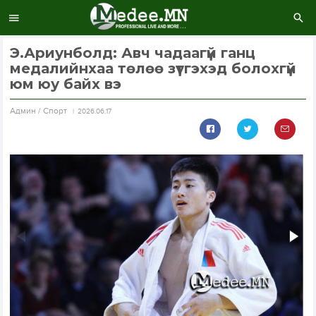
Э.Ариунболд: Авч чадаагүй ганц
медалийнхаа төлөө зүтгэхэд болохгүй
юм юу байх вэ
Aдмин / Спорт
2026.06.17