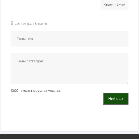
Хариулт бичих
8
сэтгэгдэл байна
1000
тэмдэгт оруулах үлдлээ.
Нийтлэх