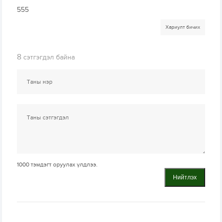
555
Хариулт бичих
8
сэтгэгдэл байна
1000
тэмдэгт оруулах үлдлээ.
Нийтлэх