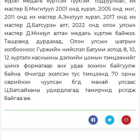
хүрэл медаль хүртсэн түүхтэй. Тодруулбал, их
мастер Б.Мөнгөнтуул 2001 онд хүрэл, 2005 онд мөнгө,
2011 онд их мастер А.Энхтуул хүрэл, 2017 онд их
мастер Д.Батсүрэн алт, 2022 онд олон улсын
мастер Д.Мөнхзул алтан медаль хүртэж байжээ.
Ташрамд дурдахад, Олон улсын шатрын
холбооноос Гүржийн нийслэл Батуми хотод 8, 10,
12 хүртэлх насныхны дэлхийн цомын тэмцээнийг
шинэ форматаар анх удаа зохион байгуулж
байна. Өчигдөр эхэлсэн тус тэмцээнд 70 орны
өсвөрийнхөн чуулсан бөгөөд манай улсаас
Ц.Батсайханы удирдлагад тамирчид өрсөлдөж
байгаа аж.