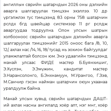
ангиллын өсвөрийн шатарчдын 2026 оны дэлхийн
аварга шалгаруулах тэмцээн эхэллээ. 10 өдөр
үргэлжлэх тус тэмцээнд 83 орны 758 шатарчин
өрсөлдөх бөгөөд швейцар системээр 11 өрөг өрсөлдөж
аваргуудаа тодруулна. Олон улсын шатрын
холбооноос өсвөрийн шатарчдын дэлхийн аварга
шалгаруулах тэмцээнийг 2015 оноос бага /8, 10,
12/, ахлах нас /14, 16, 18/ тусад нь зохион байгуулдаг
уламжлалтай болсон юм. Энэ удаагийн тэмцээнд
манай улсаас ФИДЕ мастер Б.Буянхишиг,
Э.Хүслэн, Э.Эмүжин, кандитат мастер
З.Нарансолонго, Б.Энхнамуун, М.Урангоо, Г.Зэв,
М.Санчир гэсэн найман шатарчин оюун ухаанаа
уралдуулж байна.
Манай улсын хувьд өсвөрийн шатарчдын ДАШТ-
ий ахлах насны ангилалд хоёр алт, нэг мөнгө, хоёр