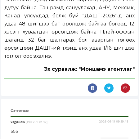
дутуу байна. Ташрамд сануулахад, АНУ, Мексик,
Канад улсуудад болж буй "ДАШТ-2026"-д анх
удаа 48 шигшээ баг оролцож байгаа бөгөөд 12
хэсэгт хуваагдан өрсөлдөж байна. Плей-оффын
шатанд 32 баг шалгарах бол аваргын төлөөх
өрсөлдөөн ДАШТ-ий түүхэнд анх удаа 1/16 шигшээ
тоглолтоос эхэлнэ.
Эх сурвалж: "Монцамэ агентлаг"
Сэтгэгдэл
xsjyBldb
2026-06-19 09:19:43
[198.251.72.92]
555