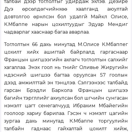
талбай дээр тоглолтыг удирдаж эхлэв. Дезире
Дуэ өрсөлдөгчийнхөө хаалганд аюултай
довтолгоо өрнүүлсэн бол удалгүй Майкл Олисе,
К.Мбаппе нарын цохилтуудыг Эдуар Мендиг
чадварлаг хааснаар багаа аварлаа.
Тоглолтын 66 дахь минутад М.Олисе К.Мбаппег
цохилт хийх ашигтай байрлалд гаргаснаар
Францын шигшээгийн ахлагч тоглолтын салхийг
хагаллаа. Энэхүү гоол нь түүнийг Оливье Жиругийн
үндэсний шигшээ багтаа оруулсан 57 гоолын
дээд амжилттай эн тэнцүүлэв. Сэлгээнээс талбайд
гарсан Брэдли Баркола Францын шигшээ
багийн тэргүүллийг ахиулсан бол шүүгчийн сунгасан
нэмэлт цагт сенегалчууд Ибрахим Мбайегийн
гоолоор хариу барилаа. Гэсэн ч нэмэлт цагийн
зургаа дахь минутад К.Мбаппе торгуулийн
талбайн гаднаас гайхалтай цохилт хийж,