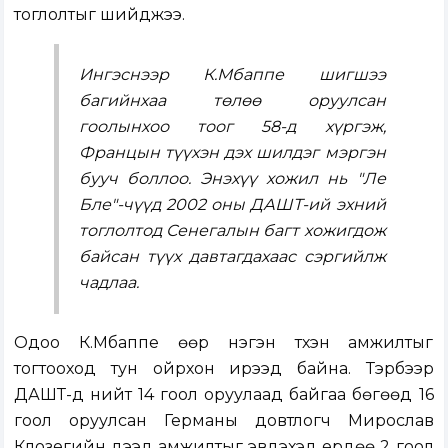
тоглолтыг шийджээ.
Ингэснээр К.Мбаппе шигшээ
багийнхаа төлөө оруулсан
гоолынхоо тоог 58-д хүргэж,
Францын түүхэн дэх шилдэг мэргэн
бууч боллоо. Энэхүү хожил нь "Ле
Бле"-чүүд 2002 оны ДАШТ-ий эхний
тоглолтод Сенегалын багт хожигдож
байсан түүх давтагдахаас сэргийлж
чадлаа.
Одоо К.Мбаппе өөр нэгэн түүхэн амжилтыг
тогтооход тун ойрхон ирээд байна. Тэрбээр
ДАШТ-д нийт 14 гоол оруулаад байгаа бөгөөд 16
гоол оруулсан Германы довтлогч Мирослав
Клозегийн дээд амжилтыг эвдэхэд ердөө 2 гоол