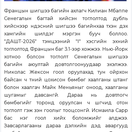
Францын шигшээ багийн ахлагч Килиан Мбаппе
Сенегалын багтай хийсэн тоглолтод дубль
хийснээр үндэсний шигшээ багийнхаа түүхэн дэх
хамгийн шилдэг мэргэн бууч боллоо.
"ДАШТ-2026" тэмцээний "I" хэсгийн эхний
тоглолтод Францын баг 3:1-ээр хожжээ. Нью-Йорк
хотноо болсон тоглолт Сенегалын шигшээ
багийн аюултай довтолгоонуудаар эхэлжээ.
Николас Жексон гоол оруулахад тун ойрхон
байсан ч түүний цохисон бөмбөг хаалганы штанг
болон хаалгач Майк Меньяныг оноод, хаалганы
шугамыг давсангүй. Дараа нь довтлогч
бөмбөгийг торонд оруулсан ч шүүгчид отон
тоглолт гэж үзэн гоолыг тооцсонгүй. Исмаила Сарр
бас нэг гоол хийх боломжийг алджээ.
Завсарлагааны дараа дэлхийн дэд аваргууд