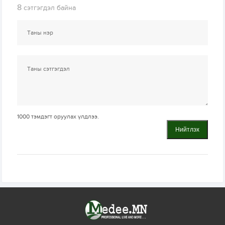
8
сэтгэгдэл байна
1000
тэмдэгт оруулах үлдлээ.
Нийтлэх