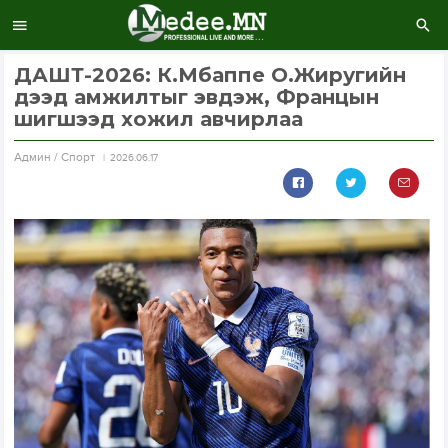
ДАШТ-2026: К.Мбаппе О.Жиругийн
дээд амжилтыг эвдэж, Францын
шигшээд хожил авчирлаа
Aдмин / Спорт
2026.06.17