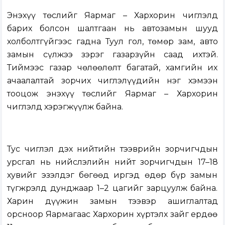
Энэхүү төслийг Яармаг – Хархорин чиглэлд
барих болсон шалтгаан нь автозамын шууд
холболтгүйгээс гадна Туул гол, төмөр зам, авто
замын сүлжээ зэрэг газарзүйн саад ихтэй.
Тиймээс газар чөлөөлөлт багатай, хамгийн их
ачаалалтай зорчих чиглэлүүдийн нэг хэмээн
тооцож энэхүү төслийг Яармаг – Хархорин
чиглэлд хэрэгжүүлж байна.
Тус чиглэл дэх нийтийн тээврийн зорчигчдын
урсгал нь нийслэлийн нийт зорчигчдын 17–18
хувийг эзэлдэг бөгөөд иргэд өдөр бүр замын
түгжрэлд дунджаар 1–2 цагийг зарцуулж байна.
Харин дүүжин замын тээвэр ашиглалтад
орсноор Яармагаас Хархорин хүртэлх зайг ердөө