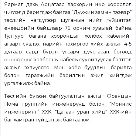
Яармаг дахь Арцатаас Хархорин Өнөр хороолол
чиглэлд баригдаж байгаа “Дүүжин замын тээвэр”
төслийн нэгдүгээр шугамын нийт гүйцэтгэл
өнөөдрийн байдлаар 75 орчим хувьтай байна.
Тулгуур багана хоорондыг холбох кабелийг
агаарт сүвлэх, нарийн тохиргоо хийх ажлыг 4-5
дугаар сард бүрэн угсарч дуусгасан бөгөөд
өнөөдрөөс холбооны кабель суурилуулах бэлтгэл
ажлыг эхлүүллээ. Мөн хоёр буудлын барилга
болон гараажийн барилгын ажил хийгдэж
үргэлжилж байна.
Төслийн бүтээн байгуулалтын ажлыг Францын
Пома группийн инженерүүд болон “Моннис
инженеринг” ХХК, "Цагаан уран хийц" ХХК-ийн
баг хамтран гүйцэтгэж байгаа юм.