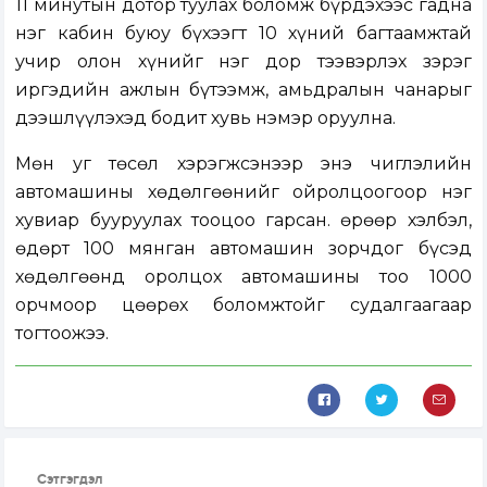
11 минутын дотор туулах боломж бүрдэхээс гадна
нэг кабин буюу бүхээгт 10 хүний багтаамжтай
учир олон хүнийг нэг дор тээвэрлэх зэрэг
иргэдийн ажлын бүтээмж, амьдралын чанарыг
дээшлүүлэхэд бодит хувь нэмэр оруулна.
Мөн уг төсөл хэрэгжсэнээр энэ чиглэлийн
автомашины хөдөлгөөнийг ойролцоогоор нэг
хувиар бууруулах тооцоо гарсан. Өөрөөр хэлбэл,
өдөрт 100 мянган автомашин зорчдог бүсэд
хөдөлгөөнд оролцох автомашины тоо 1000
орчмоор цөөрөх боломжтойг судалгаагаар
тогтоожээ.
Сэтгэгдэл