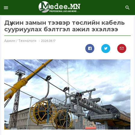
Дүүжин замын тээвэр төслийн кабель
сууриуулах бэлтгэл ажил эхэллээ
Aдмин / Технологи
2026.06.17