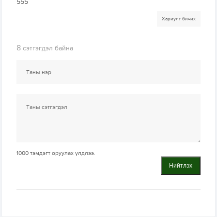
555
Хариулт бичих
8
сэтгэгдэл байна
1000
тэмдэгт оруулах үлдлээ.
Нийтлэх