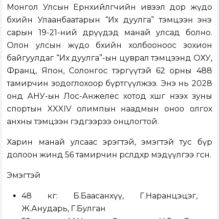
Монгол Улсын Ерөнхийлөгчийн ивээл дор жүдо
бөхийн Улаанбаатарын “Их дуулга” тэмцээн энэ
сарын 19-21-ний өдрүүдэд манай улсад болно.
Олон улсын жүдо бөхийн холбооноос зохион
байгуулдаг “Их дуулга”-ын цуврал тэмцээнд ОХУ,
Франц, Япон, Солонгос тэргүүтэй 62 орны 488
тамирчин зодоглохоор бүртгүүлжээ. Энэ нь 2028
онд АНУ-ын Лос-Анжелес хотод хөшгөө нээх зуны
спортын XXXIV олимпын наадмын оноо олгох
анхны тэмцээн гэдгээрээ онцлогтой.
Харин манай улсаас эрэгтэй, эмэгтэй тус бүр
долоон жинд 56 тамирчин өрсөлдөхөөр мэдүүлгээ өгсөн.
Эмэгтэй
48 кг: Б.Баасанхүү, Г.Наранцэцэг,
Ж.Анударь, Г.Булган