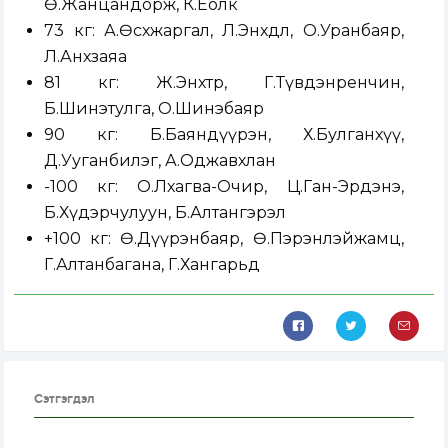
Ө.Жанцандорж, К.Ёолк
73 кг: А.Өсөхжаргал, Л.Энхдөл, О.Уранбаяр,
Л.Анхзаяа
81 кг: Ж.Энхтөр, Г.Түвдэнренчин,
Б.Шинэтулга, О.Шинэбаяр
90 кг: Б.Баяндүүрэн, Х.Булганхүү,
Д.Ууганбилэг, А.Оджавхлан
-100 кг: О.Лхагва-Очир, Ц.Ган-Эрдэнэ,
Б.Хүдэрчулуун, Б.Алтангэрэл
+100 кг: Ө.Дүүрэнбаяр, Ө.Пэрэнлэйжамц,
Г.Алтанбагана, Г.Хангарьд
Сэтгэгдэл