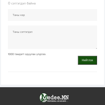
0
сэтгэгдэл байна
1000
тэмдэгт оруулах үлдлээ.
Нийтлэх