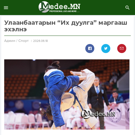
Улаанбаатарын “Их дуулга” маргааш
эхэлнэ
Aдмин / Спорт
2026.06.18