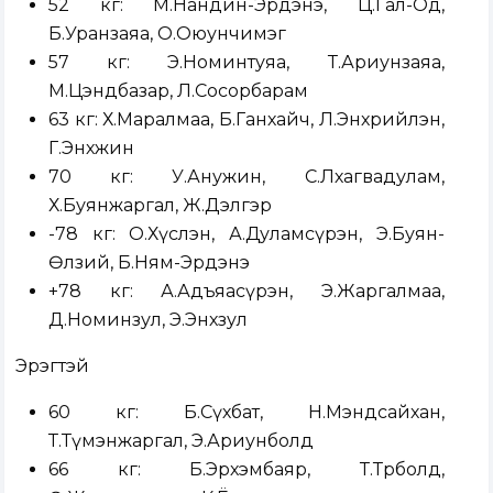
52 кг: М.Нандин-Эрдэнэ, Ц.Гал-Од,
Б.Уранзаяа, О.Оюунчимэг
57 кг: Э.Номинтуяа, Т.Ариунзаяа,
М.Цэндбазар, Л.Сосорбарам
63 кг: Х.Маралмаа, Б.Ганхайч, Л.Энхрийлэн,
Г.Энхжин
70 кг: У.Анужин, С.Лхагвадулам,
Х.Буянжаргал, Ж.Дэлгэр
-78 кг: О.Хүслэн, А.Дуламсүрэн, Э.Буян-
Өлзий, Б.Ням-Эрдэнэ
+78 кг: А.Адъяасүрэн, Э.Жаргалмаа,
Д.Номинзул, Э.Энхзул
Эрэгтэй
60 кг: Б.Сүхбат, Н.Мэндсайхан,
Т.Түмэнжаргал, Э.Ариунболд
66 кг: Б.Эрхэмбаяр, Т.Төрболд,