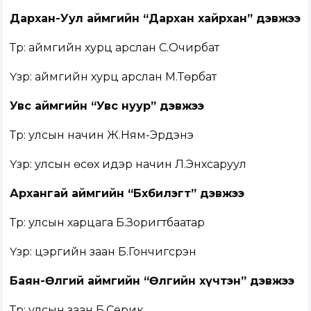
Дархан-Уул аймгийн “Дархан хайрхан” дэвжээ
Түрүү: аймгийн хурц арслан С.Очирбат
Үзүүр: аймгийн хурц арслан М.Төрбат
Увс аймгийн “Увс нуур” дэвжээ
Түрүү: улсын начин Ж.Ням-Эрдэнэ
Үзүүр: улсын өсөх идэр начин Л.Энхсаруул
Архангай аймгийн “Бөхбилэгт” дэвжээ
Түрүү: улсын харцага Б.Зоригтбаатар
Үзүүр: цэргийн заан Б.Гончигсүрэн
Баян-Өлгий аймгийн “Өлгийн хүчтэн” дэвжээ
Түрүү: улсын заан Б.Серик