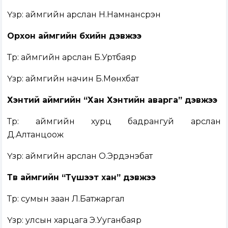
Үзүүр: аймгийн арслан Н.Намнансүрэн
Орхон аймгийн бөхийн дэвжээ
Түрүү: аймгийн арслан Б.Уртбаяр
Үзүүр: аймгийн начин Б.Мөнхбат
Хэнтий аймгийн “Хан Хэнтийн аварга” дэвжээ
Түрүү: аймгийн хурц бадрангуй арслан
Д.Алтанцоож
Үзүүр: аймгийн арслан О.Эрдэнэбат
Төв аймгийн “Түшээт хан” дэвжээ
Түрүү: сумын заан Л.Батжаргал
Үзүүр: улсын харцага Э.Ууганбаяр