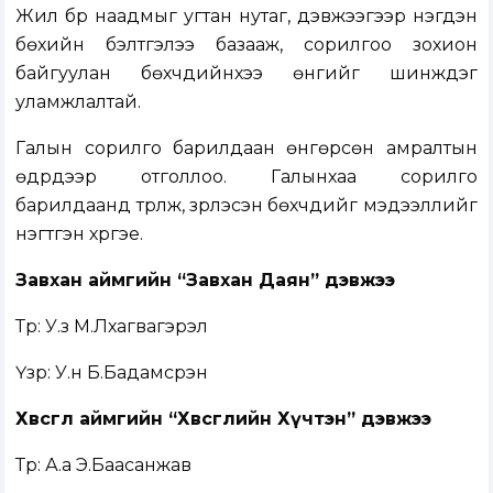
Жил бүр наадмыг угтан нутаг, дэвжээгээр нэгдэн
бөхийн бэлтгэлээ базааж, сорилгоо зохион
байгуулан бөхчүүдийнхээ өнгийг шинждэг
уламжлалтай.
Галын сорилго барилдаан өнгөрсөн амралтын
өдрүүдээр отголлоо. Галынхаа сорилго
барилдаанд түрүүлж, үзүүрлэсэн бөхчүүдийг мэдээллийг
нэгтгэн хүргэе.
Завхан аймгийн “Завхан Даян” дэвжээ
Түрүү: У.з М.Лхагвагэрэл
Үзүүр: У.н Б.Бадамсүрэн
Хөвсгөл аймгийн “Хөвсгөлийн Хүчтэн” дэвжээ
Түрүү: А.а Э.Баасанжав