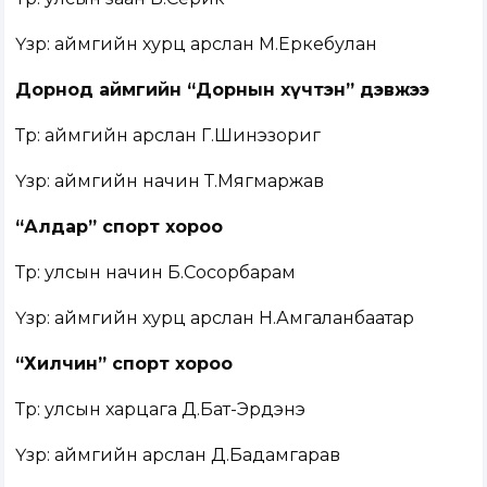
Үзүүр: аймгийн хурц арслан М.Еркебулан
Дорнод аймгийн “Дорнын хүчтэн” дэвжээ
Түрүү: аймгийн арслан Г.Шинэзориг
Үзүүр: аймгийн начин Т.Мягмаржав
“Алдар” спорт хороо
Түрүү: улсын начин Б.Сосорбарам
Үзүүр: аймгийн хурц арслан Н.Амгаланбаатар
“Хилчин” спорт хороо
Түрүү: улсын харцага Д.Бат-Эрдэнэ
Үзүүр: аймгийн арслан Д.Бадамгарав