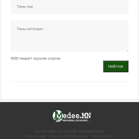
1000
тэмдэгт оруулах үлдлээ.
Нийтлэх
Зохиогчийн эрх хуулиар хамгаалагдсан.
Бидний тухай
Сурталчилгаа байршуулах
Холбоо барих