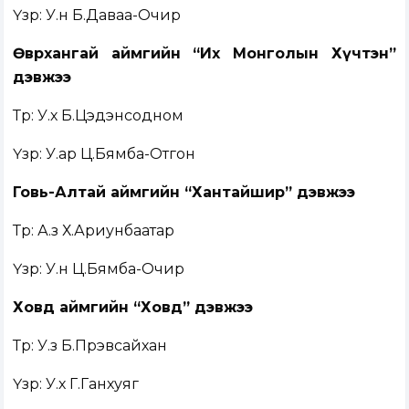
Үзүүр: У.н Б.Даваа-Очир
Өвөрхангай аймгийн “Их Монголын Хүчтэн”
дэвжээ
Түрүү: У.х Б.Цэдэнсодном
Үзүүр: У.ар Ц.Бямба-Отгон
Говь-Алтай аймгийн “Хантайшир” дэвжээ
Түрүү: А.з Х.Ариунбаатар
Үзүүр: У.н Ц.Бямба-Очир
Ховд аймгийн “Ховд” дэвжээ
Түрүү: У.з Б.Пүрэвсайхан
Үзүүр: У.х Г.Ганхуяг