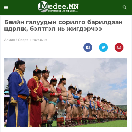
Бөхийн галуудын сорилго барилдаан
өндөрлөж, бэлтгэл нь жигдэрчээ
Aдмин / Спорт
2026.07.06