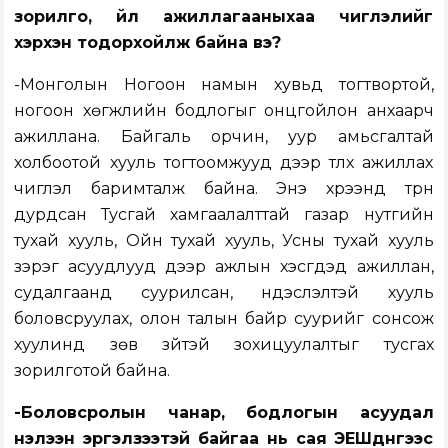
зорилго, үйл ажиллагааныхаа чиглэлийг
хэрхэн тодорхойлж байна вэ?
-Монголын Ногоон намын хувьд тогтвортой,
ногоон хөгжлийн бодлогыг онцгойлон анхаарч
ажиллана. Байгаль орчин, уур амьсгалтай
холбоотой хууль тогтоомжууд дээр түлхүү ажиллах
чиглэл баримталж байна. Энэ хүрээнд түрүүн
дурдсан Тусгай хамгаалалттай газар нутгийн
тухай хууль, Ойн тухай хууль, Усны тухай хууль
зэрэг асуудлууд дээр ажлын хэсгүүдэд ажиллан,
судалгаанд суурилсан, үндэслэлтэй хууль
боловсруулах, олон талын байр суурийг сонсож
хуулинд зөв зүйтэй зохицуулалтыг тусгах
зорилготой байна.
-Боловсролын чанар, бодлогын асуудал
нэлээн эргэлзээтэй байгаа нь сая ЭЕШдүнгээс