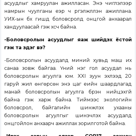
асуудлыг хамруулан ажилласан. Энэ чиглэлээр
намрын чуулганы үеэр ч үргэлжлүүлэн ажиллана.
УИХ-ын бүх гишүүд боловсролд онцгой анхаарал
хандуулаасай гэж хүсч байна.
-Боловсролын асуудлыг яаж шийдэх ёстой
гэж та үздэг вэ?
-Боловсролын асуудалд миний хувьд маш их
санаа зовж байгаа. Үүний нэг гол асуудал нь
боловсролын агуулга юм. XXI зуун эхлээд 20
гаруй жил өнгөрсөн энэ цаг үеийн шаардлагад
манай боловсролын агуулга бүрэн нийцэхгүй
байна гэж харж байна. Тиймээс экологийн
боловсрол, байгалийн шинжлэх ухааны
боловсролын агуулгыг шинэчлэх асуудалд
онцгойлон анхаарч ажиллах зорилготой байна.