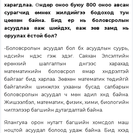
харагдлаа.
Ө
ндөр оноо буюу 800 оноо авсан
сурагчид өмнөх жилүүдийгээ бодоход тун
цөөхөн байна. Бид ер нь боловсролын
асуудлаа яаж шийдэх, яаж зөв замд нь
оруулах ёстой бол?
-Боловсролын асуудал бол бүх асуудлын суурь,
үндсийн үндэс гэж үздэг. Саяхан Элсэлтийн
ерөнхий шалгалтын дүнгээс харахад
математикийн боловсрол ямар хүндрэлтэй
байгааг бид харлаа. Зөвхөн математик төдийгүй
байгалийн шинжлэх ухааны бусад салбарын
боловсролын асуудал ч мөн адил хүнд байна.
Жишээлбэл, математик, физик, хими, биологийн
чиглэлээр багшийн дутагдалтай байна.
Ялангуяа орон нутагт багшийн хомсдол маш
ноцтой асуудал болоод удаж байна. Бид хүүхэд