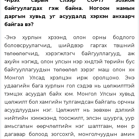
-Ирэх сарын сүүлээр COP17 зохион
байгуулагдах гэж байна. Ногоон намын
даргын хувьд уг асуудалд хэрхэн анхаарч
байгаа вэ?
-Энэ хурлын хүрээнд олон орны бодлого
боловсруулагчид, шийдвэр гаргах түвшний
төлөөлөгчид, хэрэгжүүлэгч байгууллагууд, аж
ахуйн нэгжүүд, олон улсын нэр хүндтэй төрийн бус
байгууллагуудын төлөөлөл зэрэг маш олон хүн
Монгол Улсад хүрэлцэн ирж оролцоно. Энэ
удаагийн бага хурлын гол сэдэв нь цөлжилттэй
тэмцэх асуудал байх юм. Монгол Улсын хувьд
цөлжилт бол хамгийн тулгамдсан байгаль орчны
асуудлуудын нэг. Цөлжилт нь зөвхөн дэлхий
нийтийн хэмжээнд тоосжилт, элсэн шуурга, уур
амьсгалын өөрчлөлтийн нэг шалтгаан, мөн үр
дагавар болоод зогсохгүй, монголчуудын амин