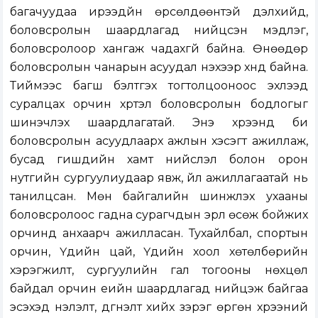
багачуудаа ирээдүйн өрсөлдөөнтэй дэлхийд,
боловсролын шаардлагад нийцсэн мэдлэг,
боловсролоор хангаж чадахгүй байна. Өнөөдөр
боловсролын чанарын асуудал үнэхээр хүнд байна.
Тиймээс багш бэлтгэх тогтолцооноос эхлээд
суралцах орчин хүртэл боловсролын бодлогыг
шинэчлэх шаардлагатай. Энэ хүрээнд би
боловсролын асуудлаарх ажлын хэсэгт ажиллаж,
бусад гишүүдийн хамт нийслэл болон орон
нутгийн сургуулиудаар явж, үйл ажиллагаатай нь
танилцсан. Мөн байгалийн шинжлэх ухааны
боловсролоос гадна сурагчдын эрүүл өсөж бойжих
орчинд анхаарч ажилласан. Тухайлбал, спортын
орчин, Үдийн цай, Үдийн хоол хөтөлбөрийн
хэрэгжилт, сургуулийн гал тогооны нөхцөл
байдал орчин үеийн шаардлагад нийцэж байгаа
эсэхэд үнэлэлт, дүгнэлт хийх зэрэг өргөн хүрээний