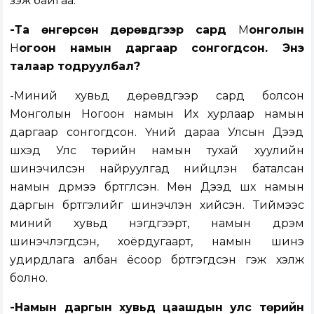
үзэж байгаа.
-Та өнгөрсөн дөрөвдүгээр сард
М
онголын
Н
огоон намын даргаар сонгогдсон. Энэ
талаар тодруулбал?
-Миний хувьд дөрөвдүгээр сард болсон
Монголын Ногоон намын Их хурлаар намын
даргаар сонгогдсон. Үүний дараа Улсын Дээд
шүүхэд Улс төрийн намын тухай хуулийн
шинэчилсэн найруулгад нийцүүлэн баталсан
намын дүрмээ бүртгүүлсэн. Мөн Дээд шүүх намын
даргын бүртгэлийг шинэчлэн хийсэн. Тиймээс
миний хувьд нэгдүгээрт, намын дүрэм
шинэчлэгдсэн, хоёрдугаарт, намын шинэ
удирдлага албан ёсоор бүртгэгдсэн гэж хэлж
болно.
-Намын даргын хувьд цаашдын улс төрийн