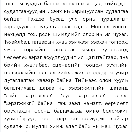
тогтоомжуудыг батлах, хэлэлцэх явцад хийгддэг
судалгаануудын ихэнх нь харьцуулсан судалгаа
байдаг. Гэхдээ бусад улс орны туршлагыг
харьцуулсан судалгаанаас гадна Монгол Улсын
нөхцөлд тохирсон шийдлийг олох нь илүү чухал.
Тухайлбал, татварын хувь хэмжээг хэрхэн тогтоох,
ямар төрлийн татвараас ямар хугацаанд
чөлөөлөх зэрэг асуудлуудыг илүү цэгцтэйгээр, янз
бүрийн хувилбар, сценарийг тооцож, хуулийн
нөлөөллийн үнэлгээг хийх ажил өнөөдөр ч учир
дутагдалтай хэвээр байна. Тиймээс олон хууль
баталчихаад дараа нь хэрэгжилтийн шатанд
"сайн хэрэгжлээ", "сул хэрэгжлээ", эсвэл
"хэрэгжихгүй байна" гэж үзээд нэмэлт, өөрчлөлт
оруулахын оронд батлахаасаа өмнө боломжит
хувилбарууд, өөр өөр сценариудыг сайтар
судалж, симуляц хийж үздэг байх нь маш чухал