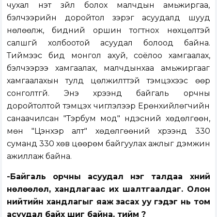
чухал үнэт зүйл болох малчдын амьжиргаа,
бэлчээрийн доройтол зэрэг асуудалд шууд
нөлөөлж, бидний оршин тогтнох нөхцөлтэй
салшгүй холбоотой асуудал болоод байна.
Тиймээс бид монгол ахуй, соёлоо хамгаалах,
бэлчээрээ хамгаалах, малчдынхаа амьжиргааг
хамгаалахын тулд цөлжилттэй тэмцэхээс өөр
сонголтгүй. Энэ хүрээнд байгаль орчны
доройтолтой тэмцэх чиглэлээр Ерөнхийлөгчийн
санаачилсан "Тэрбум мод" үндэсний хөдөлгөөн,
мөн "Цэнхэр алт" хөдөлгөөний хүрээнд 330
суманд 330 хөв цөөрөм байгуулах ажлыг дэмжин
ажиллаж байна.
-Байгаль орчны асуудал нэг талдаа хүний
нөлөөлөл, хандлагаас их шалтгаалдаг. Олон
нийтийн хандлагыг яаж засах уу гэдэг нь том
асуудал байх шиг байна, тийм үү?