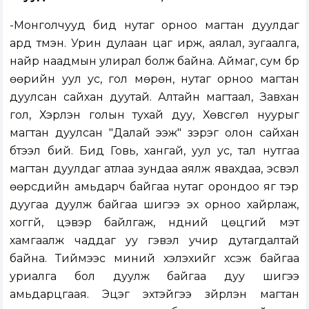
-Монголчууд бид нутаг орноо магтан дуулдаг
ард түмэн. Урин дулаан цаг ирж, аялал, зугаалга,
найр наадмын улирал болж байна. Аймаг, сум бүр
өөрийн уул ус, гол мөрөн, нутаг орноо магтан
дуулсан сайхан дуутай. Алтайн магтаал, Завхан
гол, Хэрлэн голын тухай дуу, Хөвсгөл нуурыг
магтан дуулсан "Далай ээж" зэрэг олон сайхан
бүтээл бий. Бид Говь, хангай, уул ус, тал нутгаа
магтан дуулдаг атлаа зундаа аялж явахдаа, эсвэл
өөрсдийн амьдарч байгаа нутаг орондоо яг тэр
дуугаа дуулж байгаа шигээ эх орноо хайрлаж,
хоггүй, цэвэр байлгаж, нүдний цөцгий мэт
хамгаалж чаддаг уу гэвэл учир дутагдалтай
байна. Тиймээс миний хэлэхийг хүсэж байгаа
уриалга бол дуулж байгаа дуу шигээ
амьдарцгаая. Эцэг эхтэйгээ зүйрлэн магтан