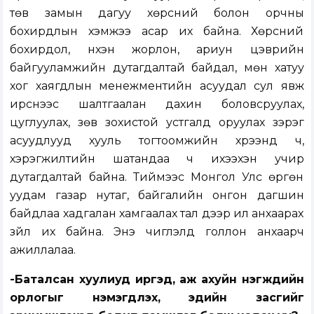
төв замын дагуу хөрсний болон орчны
бохирдлын хэмжээ асар их байна. Хөрсний
бохирдол, нүхэн жорлон, ариун цэврийн
байгууламжийн дутагдалтай байдал, мөн хатуу
хог хаягдлын менежментийн асуудал сул явж
ирснээс шалтгаалан дахин боловсруулах,
цуглуулах, зөв зохистой устгалд оруулах зэрэг
асуудлууд хууль тогтоомжийн хүрээнд ч,
хэрэгжилтийн шатандаа ч ихээхэн учир
дутагдалтай байна. Тиймээс Монгол Улс өргөн
уудам газар нутаг, байгалийн онгон дагшин
байдлаа хадгалан хамгаалах тал дээр илүү анхаарах
зүйл их байна. Энэ чиглэлд голлон анхаарч
ажиллалаа.
-Баталсан хуулиуд иргэд, аж ахуйн нэгжүүдийн
орлогыг нэмэгдүүлэх, эдийн засгийг