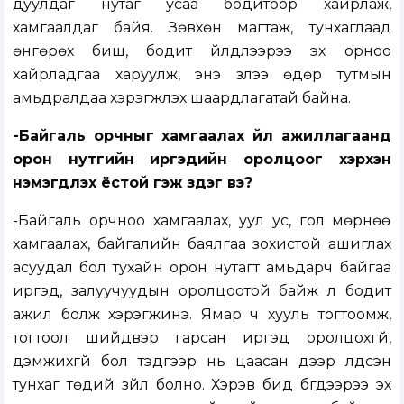
дуулдаг нутаг усаа бодитоор хайрлаж,
хамгаалдаг байя. Зөвхөн магтаж, тунхаглаад
өнгөрөх биш, бодит үйлдлээрээ эх орноо
хайрладгаа харуулж, энэ үзлээ өдөр тутмын
амьдралдаа хэрэгжүүлэх шаардлагатай байна.
-Байгаль орчныг хамгаалах үйл ажиллагаанд
орон нутгийн иргэдийн оролцоог хэрхэн
нэмэгдүүлэх ёстой гэж үздэг вэ?
-Байгаль орчноо хамгаалах, уул ус, гол мөрнөө
хамгаалах, байгалийн баялгаа зохистой ашиглах
асуудал бол тухайн орон нутагт амьдарч байгаа
иргэд, залуучуудын оролцоотой байж л бодит
ажил болж хэрэгжинэ. Ямар ч хууль тогтоомж,
тогтоол шийдвэр гарсан иргэд оролцохгүй,
дэмжихгүй бол тэдгээр нь цаасан дээр үлдсэн
тунхаг төдий зүйл болно. Хэрэв бид бүгдээрээ эх