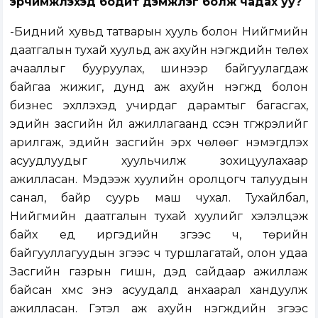
эрчимжүүлэхэд бодит дэмжлэг болж чадах уу?
-Бидний хувьд татварын хууль болон Нийгмийн
даатгалын тухай хуульд аж ахуйн нэгжүүдийн төлөх
ачааллыг бууруулах, шинээр байгуулагдаж
байгаа жижиг, дунд аж ахуйн нэгжүүд болон
бизнес эхлүүлэхэд учирдаг дарамтыг багасгах,
эдийн засгийн үйл ажиллагаанд үүссэн түгжрэлийг
арилгаж, эдийн засгийн эрх чөлөөг нэмэгдүүлэх
асуудлуудыг хуульчилж зохицуулахаар
ажилласан. Мэдээж хуулийн оролцогч талуудын
санал, байр суурь маш чухал. Тухайлбал,
Нийгмийн даатгалын тухай хуулийг хэлэлцэж
байх үед иргэдийн зүгээс ч, төрийн
байгууллагуудын зүгээс ч туршлагатай, олон удаа
Засгийн газрын гишүүн, дэд сайдаар ажиллаж
байсан хүмүүс энэ асуудалд анхаарал хандуулж
ажилласан. Гэтэл аж ахуйн нэгжүүдийн зүгээс