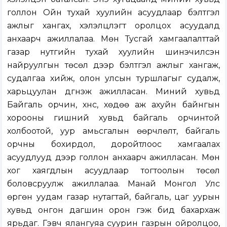
голлон Ойн тухай хуулийн асуудлаар бэлтгэл
ажлыг хангах, хэлэлцүүлэгт оролцох асуудалд
анхаарч ажиллалаа. Мөн Тусгай хамгаалалттай
газар нутгийн тухай хуулийн шинэчилсэн
найруулгын төсөл дээр бэлтгэл ажлыг хангаж,
судалгаа хийж, олон улсын туршлагыг судалж,
харьцуулан дүгнэж ажилласан. Миний хувьд
Байгаль орчин, хүнс, хөдөө аж ахуйн байнгын
хорооны гишүүний хувьд байгаль орчинтой
холбоотой, уур амьсгалын өөрчлөлт, байгаль
орчны бохирдол, доройтлоос хамгаалах
асуудлууд дээр голлон анхаарч ажилласан.
Мөн
хог хаягдлын асуудлаар тогтоолын төсөл
боловсруулж ажиллалаа. Манай Монгол Улс
өргөн уудам газар нутагтай, байгаль, цаг уурын
хувьд онгон дагшин орон гэж бид бахархаж
ярьдаг. Гэвч ялангуяа суурин газрын ойролцоо,