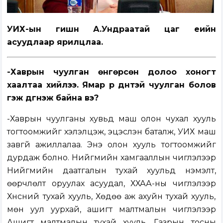
УИХ-ын гишүүн А.Ундраатай цаг үеийн
асуудлаар ярилцлаа.
-Хаврын чуулган өнгөрсөн долоо хоногт
хаалтаа хийлээ. Ямар үр дүнтэй чуулган болов
гэж дүгнэж байна вэ?
-Хаврын чуулганы хувьд маш олон чухал хууль
тогтоомжийг хэлэлцэж, эцэслэн баталж, УИХ маш
завгүй ажиллалаа. Энэ олон хууль тогтоомжийг
дурдаж болно. Нийгмийн хамгааллын чиглэлээр
Нийгмийн даатгалын тухай хуульд нэмэлт,
өөрчлөлт оруулах асуудал, ХХАА-ны чиглэлээр
Хүнсний тухай хууль, Хөдөө аж ахуйн тухай хууль,
мөн уул уурхай, ашигт малтмалын чиглэлээр
Ашигт малтмалын тухай хууль, Газрын тосны