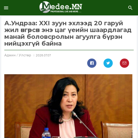
А.Ундраа: XXI зуун эхлээд 20 гаруй
жил өнгөрсөн энэ цаг үеийн шаардлагад
манай боловсролын агуулга бүрэн
нийцэхгүй байна
Aдмин / Улстөр
2026.07.07