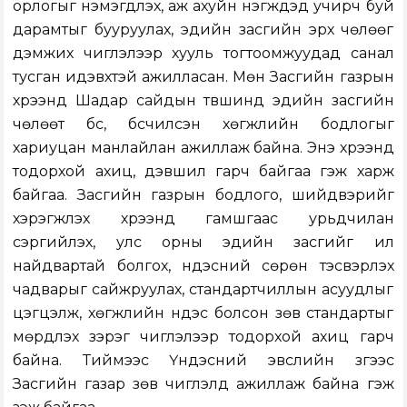
орлогыг нэмэгдүүлэх, аж ахуйн нэгжүүдэд учирч буй
дарамтыг бууруулах, эдийн засгийн эрх чөлөөг
дэмжих чиглэлээр хууль тогтоомжуудад санал
тусган идэвхтэй ажилласан. Мөн Засгийн газрын
хүрээнд Шадар сайдын түвшинд эдийн засгийн
чөлөөт бүс, бүсчилсэн хөгжлийн бодлогыг
хариуцан манлайлан ажиллаж байна. Энэ хүрээнд
тодорхой ахиц, дэвшил гарч байгаа гэж харж
байгаа. Засгийн газрын бодлого, шийдвэрийг
хэрэгжүүлэх хүрээнд гамшгаас урьдчилан
сэргийлэх, улс орны эдийн засгийг илүү
найдвартай болгох, үндэсний сөрөн тэсвэрлэх
чадварыг сайжруулах, стандартчиллын асуудлыг
цэгцэлж, хөгжлийн үндэс болсон зөв стандартыг
мөрдүүлэх зэрэг чиглэлээр тодорхой ахиц гарч
байна. Тиймээс Үндэсний эвслийн зүгээс
Засгийн газар зөв чиглэлд ажиллаж байна гэж