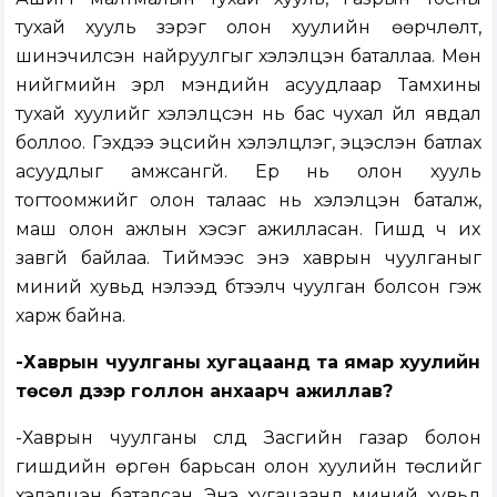
тухай хууль зэрэг олон хуулийн өөрчлөлт,
шинэчилсэн найруулгыг хэлэлцэн баталлаа. Мөн
нийгмийн эрүүл мэндийн асуудлаар Тамхины
тухай хуулийг хэлэлцсэн нь бас чухал үйл явдал
боллоо. Гэхдээ эцсийн хэлэлцүүлэг, эцэслэн батлах
асуудлыг амжсангүй. Ер нь олон хууль
тогтоомжийг олон талаас нь хэлэлцэн баталж,
маш олон ажлын хэсэг ажилласан. Гишүүд ч их
завгүй байлаа. Тиймээс энэ хаврын чуулганыг
миний хувьд нэлээд бүтээлч чуулган болсон гэж
харж байна.
-Хаврын чуулганы хугацаанд та ямар хуулийн
төсөл дээр голлон анхаарч ажиллав?
-Хаврын чуулганы сүүлд Засгийн газар болон
гишүүдийн өргөн барьсан олон хуулийн төслийг
хэлэлцэн баталсан. Энэ хугацаанд миний хувьд