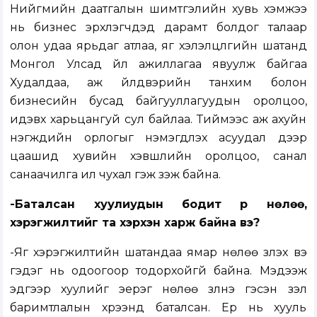
Нийгмийн даатгалын шимтгэлийн хувь хэмжээ
нь бизнес эрхлэгчдэд дарамт болдог талаар
олон удаа ярьдаг атлаа, яг хэлэлцүүлгийн шатанд
Монгол Улсад үйл ажиллагаа явуулж байгаа
Худалдаа, аж үйлдвэрийн танхим болон
бизнесийн бусад байгууллагуудын оролцоо,
идэвх харьцангуй сул байлаа. Тиймээс аж ахуйн
нэгжүүдийн орлогыг нэмэгдүүлэх асуудал дээр
цаашид хувийн хэвшлийн оролцоо, санал
санаачилга илүү чухал гэж үзэж байна.
-Баталсан хуулиудын бодит үр нөлөө,
хэрэгжилтийг та хэрхэн харж байна вэ?
-Яг хэрэгжилтийн шатандаа ямар нөлөө үзүүлэх вэ
гэдэг нь одоогоор тодорхойгүй байна. Мэдээж
эдгээр хуулийг эерэг нөлөө үзүүлнэ гэсэн үзэл
баримтлалын хүрээнд баталсан. Ер нь хууль