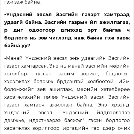
гэж үзэж байна.
-Үндэсний эвсэл Засгийн газарт хамтраад
удаагүй байна. Засгийн газрын үйл ажиллагаа,
үр дүнг одоогоор дүгнэхэд эрт байгаа ч
бодлого нь зөв чиглэлд явж байна гэж харж
байна уу?
-Манай Үндэсний эвсэл энэ удаагийн Засгийн
газарт хамтарсан. Энэ нь манай эвслийн мөрийн
хөтөлбөрт туссан зарим зорилт, бодлогыг
хэрэгжүүлэх боломж бүрдсэнтэй холбоотой. Ийм
боломжийг зөв ашиглаж, мөрийн хөтөлбөрөө
хэрэгжүүлэхийн төлөө Үндэсний эвсэл Засгийн
газарт хамтарч ажиллаж байна. Энэ хүрээнд
Үндэсний эвсэл "Үндэсний үйлдвэрлэлээ
дэмжье, үндэстнээрээ баяжъя" гэсэн бодлогоо
хэрэгжүүлэх зорилгоор иргэдийн гар дээр очих