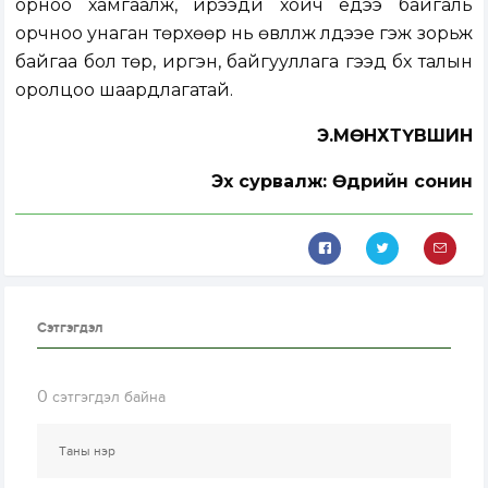
орноо хамгаалж, ирээдүй хойч үедээ байгаль
орчноо унаган төрхөөр нь өвлүүлж үлдээе гэж зорьж
байгаа бол төр, иргэн, байгууллага гээд бүх талын
оролцоо шаардлагатай.
Э.МӨНХТҮВШИН
Эх сурвалж: Өдрийн сонин
Сэтгэгдэл
0
сэтгэгдэл байна