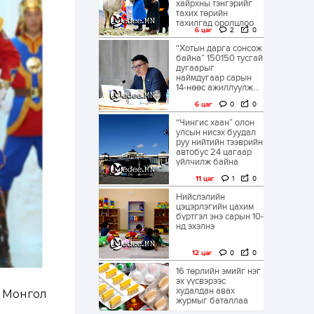
хайрхны тэнгэрийг
тахих төрийн
тахилгад оролцлоо
6 цаг
2
0
“Хотын дарга сонсож
байна” 150150 тусгай
дугаарыг
наймдугаар сарын
14-нөөс ажиллуулж...
6 цаг
0
0
“Чингис хаан” олон
улсын нисэх буудал
руу нийтийн тээврийн
автобус 24 цагаар
үйлчилж байна
11 цаг
1
0
Нийслэлийн
цэцэрлэгийн цахим
бүртгэл энэ сарын 10-
нд эхэлнэ
12 цаг
0
0
16 төрлийн эмийг нэг
эх үүсвэрээс
худалдан авах
 Монгол
журмыг баталлаа