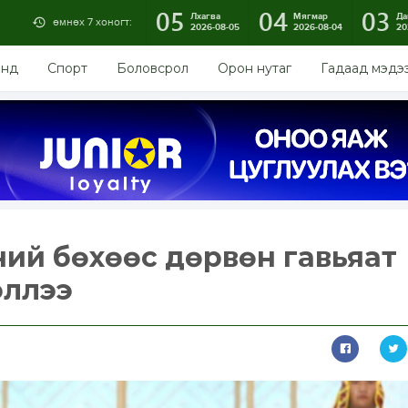
05
04
03
Лхагва
Мягмар
Да
өмнөх 7 хоногт:
2026-08-05
2026-08-04
20
энд
Спорт
Боловсрол
Орон нутаг
Гадаад мэдэ
ний бөхөөс дөрвөн гавьяат
эллээ