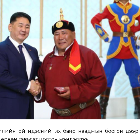
илийн ой Үндэсний их баяр наадмын босгон дээр
өрвөн гавьяат цолтон мэндэллээ.