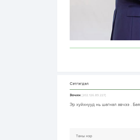
Сэтгэгдэл
Зочин
[202.126.89.227]
Эр хуйхнууд нь шагнал авчээ . Бая