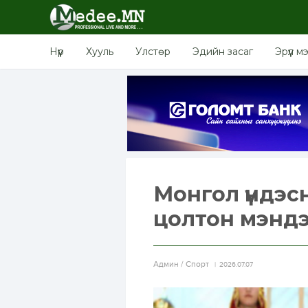
Нүүр
Хууль
Улстөр
Эдийн засаг
Эрүүл м
Монгол үндэс
цолтон мэнд
Aдмин / Спорт
2026.07.07