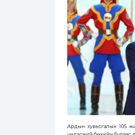
Ардын хувьсгалын 105 ж
үндэсний бөхийн бүлээс д