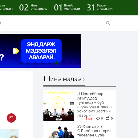
02
01
31
ваа
Ням
Бямба
Баасан
26-08-03
2026-08-02
2026-08-01
2026-07-31
э
Шинэ мэдээ
Н.Номтойбаяр:
Аймгуудад
тулгамдаж буй
асуудлуудыг долоо
хоног бүр Засгийн
газрын...
6 цаг
0
0
УИХ-ын дарга
С.Бямбацогт төрийг
төлөөлөн Сутай