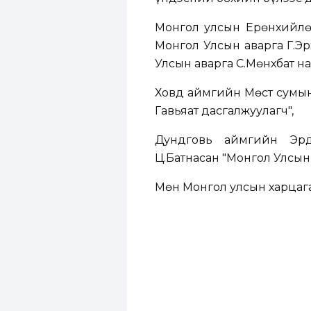
Монгол улсын Ерөнхийлө
Монгол Улсын аварга Г.Эр
Улсын аварга С.Мөнхбат на
Ховд аймгийн Мөст сумын
Гавьяат дасгалжуулагч",
Дундговь аймгийн Эрд
Ц.Батнасан "Монгол Улсын 
Мөн Монгол улсын харцага