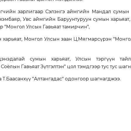
гчийн зарлигаар Сэлэнгэ аймгийн Мандал сумын х
хэмбаяр, Увс аймгийн Баруунтуруун сумын харьяат
р "Монгол Улсын Гавьяат тамирчин",
 харьяат, Монгол Улсын заан Ц.Мягмарсүрэн "Монг
энэдалай сумын харьяат, Улсын тэргүүн тайл
Соёлын Гавьяат Зүтгэлтэн" цол тэмдгээр тус тус шагн
 Т.Баасанхүү "Алтангадас" одонгоор шагнагджээ.