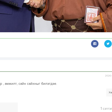
2026-
р , амжилт, сайн сайхныг билэгдэе.
Ха
1
сэтгэ