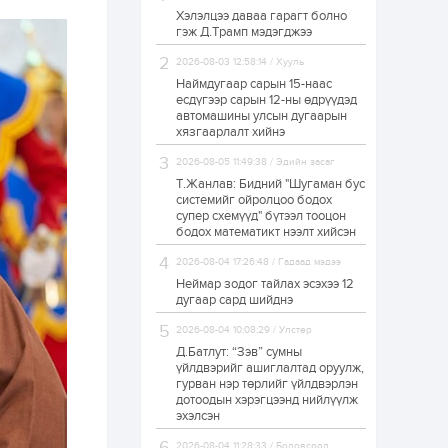
Хэлэлцээ даваа гарагт болно
ЗГ: Автобензин,
гэж Д.Трамп мэдэгджээ
дизель түлшний
онцгой албан
татварыг тэглэлээ
2026-08-03 12:58:14 / Хууль
Наймдугаар сарын 15-наас
есдүгээр сарын 12-ны өдрүүдэд
1 өдөр
2
0
автомашины улсын дугаарын
З.Мэндсайхан:
хязгаарлалт хийнэ
Хүнсний нөөцийг
бэлтгэх агуулах,
2026-08-05 11:49:38 / Эдийн засаг
зоорь бэлтгэх ААН-
үүдэд хөнгөлөлттэй
Т.Жанлав: Бидний "Шугаман бус
зээл олгоно
системийг ойролцоо бодох
1 өдөр
1
0
супер схемүүд" бүтээл тооцон
бодох математикт нээлт хийсэн
Европ дахь
монголчуудын
соёлын наадам
2026-08-04 17:26:48 / Гадаад мэдээ
боллоо
Неймар зодог тайлах эсэхээ 12
дугаар сард шийднэ
1 өдөр
2
0
2026-08-04 10:08:29 / Улстөр
Өнгөрсөн сард
Д.Батлут: “Зэв” сумны
1,439.2 кг үнэт
металл худалдан
үйлдвэрийг ашиглалтад оруулж,
авчээ
гурван нэр төрлийг үйлдвэрлэн
дотоодын хэрэгцээнд нийлүүлж
эхэлсэн
1 өдөр
0
0
Б.Найдалаа: Энэ
2026-08-04 11:28:33 / Боловсрол