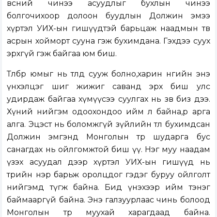
өвсний чинээ асуудлыг бухлын чинээ
болгочихоор долоон буудлын Должин эмээ
хүртэл УИХ-ын гишүүдтэй барьцаж наадмын төв
асрын хойморт сууна гэж бухимдана. Гэхдээ суух
эрхгүй гэж байгаа юм биш.
Төлбөр юмыг нь төлөөд сууж болно,харин өнөөгийн энэ
үнхэлцэг шиг жижиг саванд эрх биш улс
удирдаж байгаа хүмүүсээ суулгах нь зөв биз дээ.
Хүний нийгэм одоохондоо ийм л байна,өөр арга
алга. Эцэст нь боломжгүй зүйлийн төлөө бухимдсан
Должин эмгэнд Монголын төр шударга бус
санагдах нь ойлгомжтой биш үү. Нэг муу наадам
үзэх асуудал дээр хүртэл УИХ-ын гишүүд нь
төрийн нэр барьж оролцдог гэдэг буруу ойлголт
нийгэмд түгж байна. Бид үнэхээр ийм тэнэг
баймааргүй байна. Энэ галзуурлаас чинь болоод
Монголын төр муухай харагдаад байна.