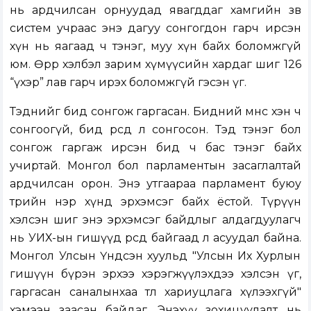
нь ардчилсан орнуудад явагддаг хамгийн зөв
систем учраас энэ дагуу сонгогдон гарч ирсэн
хүн нь яагаад ч тэнэг, муу хүн байх боломжгүй
юм. Өөрөөр хэлбэл зарим хүмүүсийн хардаг шиг 126
“үхэр” лав гарч ирэх боломжгүй гэсэн үг.
Тэднийг бид сонгож гаргасан. Бидний өмнөөс хэн ч
сонгоогүй, бид өөрсдөө л сонгосон. Тэд тэнэг бол
сонгож гаргаж ирсэн бид ч бас тэнэг байх
учиртай. Монгол бол парламентын засаглалтай
ардчилсан орон. Энэ утгаараа парламент буюу
төрийн нэр хүнд эрхэмсэг байх ёстой. Түрүүн
хэлсэн шиг энэ эрхэмсэг байдлыг алдагдуулагч
нь УИХ-ын гишүүд өөрсдөө байгаад л асуудал байна.
Монгол Улсын Үндсэн хуульд "Улсын Их Хурлын
гишүүн бүрэн эрхээ хэрэгжүүлэхдээ хэлсэн үг,
гаргасан саналынхаа төлөө хариуцлага хүлээхгүй"
хэмээн заасан байдаг. Энэхүү зохицуулалт нь