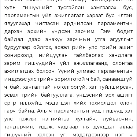
хувь гишүүнийг тусгайлан хамгаалах бус,
парламентын үйл ажиллагааг хараат бус, чөлөөтэй
явуулахад чиглэсэн ардчилсан парламентын
дархан эрхийн үндсэн зарчим. Гэвч бодит
байдал дээр энэхүү зарчмын утга агуулгыг
буруугаар ойлгох, эсвэл өөрийн улс төрийн ашиг
сонирхолд нийцүүлэн тайлбарлах хандлага
зарим гишүүдийн үйл ажиллагаанд олонтаа
ажиглагдах болсон. Үүний улмаас парламентын
индрээс улс төрийн зорилготой ч бай, санаандгүй
ч бай, хангалттай нотолгоогүй, хэт туйлширсан,
эсвэл төрийн байгууллага, үндэсний эрх ашигт
сөргөөр нөлөөлөхүйц мэдэгдэл хийх тохиолдол олон
гарч байна. Аль ч парламентын үед гишүүд хэт
улс төржиж нэгнийгээ хулгайч, луйварчин,
тендерчин, идэж, уудгаар нь дууддаг атлаа
гишүүний хэлсэн үг, мэдэгдсэнээр нэг ч