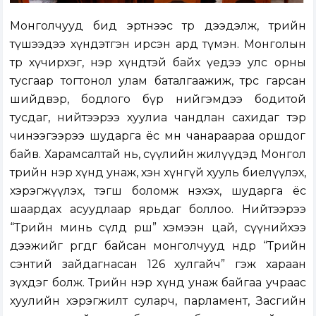
Монголчууд бид эртнээс төрөө дээдэлж, төрийн
түшээдээ хүндэтгэн ирсэн ард түмэн. Монголын
төр хүчирхэг, нэр хүндтэй байх үедээ улс орны
тусгаар тогтонол улам баталгаажиж, төрөөс гарсан
шийдвэр, бодлого бүр нийгэмдээ бодитой
тусдаг, нийтээрээ хуулиа чандлан сахидаг тэр
чинээгээрээ шударга ёс мөн чанараараа оршдог
байв. Харамсалтай нь, сүүлийн жилүүдэд Монгол
төрийн нэр хүнд унаж, хэн хүнгүй хууль биелүүлэх,
хэрэгжүүлэх, тэгш боломж нэхэх, шударга ёс
шаардах асуудлаар ярьдаг боллоо. Нийтээрээ
“Төрийн минь сүлд өршөө” хэмээн цай, сүүнийхээ
дээжийг өргөдөг байсан монголчууд өнөөдөр “Төрийн
сэнтий зайдагнасан 126 хулгайч” гэж хараан
зүхдэг болж. Төрийн нэр хүнд унаж байгаа учраас
хуулийн хэрэгжилт суларч, парламент, Засгийн