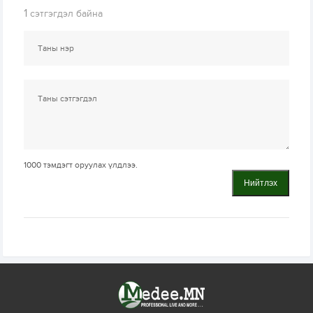
1
сэтгэгдэл байна
1000
тэмдэгт оруулах үлдлээ.
Нийтлэх