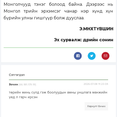
Монголчууд тэнэг болоод байна. Дээрээс нь
Монгол төрийн эрхэмсэг чанар нэр хүнд хүн
бүрийн улны гишгүүр болж дууслаа.
Э.МӨНХТҮВШИН
Эх сурвалж: Өдрийн сонин
Сэтгэгдэл
Зочин
2026-07-08 11:23:04
[66.181.179.19]
төрийн минь сүлд гэж боолуудын амны уншлага манжийн
үед л гарч ирсэн
Хариулт бичих