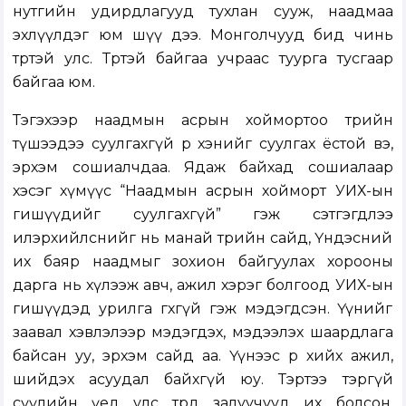
нутгийн удирдлагууд тухлан сууж, наадмаа
эхлүүлдэг юм шүү дээ. Монголчууд бид чинь
төртэй улс. Төртэй байгаа учраас туурга тусгаар
байгаа юм.
Тэгэхээр наадмын асрын хоймортоо төрийн
түшээдээ суулгахгүй өөр хэнийг суулгах ёстой вэ,
эрхэм сошиалчдаа. Ядаж байхад сошиалаар
хэсэг хүмүүс “Наадмын асрын хойморт УИХ-ын
гишүүдийг суулгахгүй” гэж сэтгэгдлээ
илэрхийлснийг нь манай төрийн сайд, Үндэсний
их баяр наадмыг зохион байгуулах хорооны
дарга нь хүлээж авч, ажил хэрэг болгоод УИХ-ын
гишүүдэд урилга өгөхгүй гэж мэдэгдсэн. Үүнийг
заавал хэвлэлээр мэдэгдэх, мэдээлэх шаардлага
байсан уу, эрхэм сайд аа. Үүнээс өөр хийх ажил,
шийдэх асуудал байхгүй юу. Тэртээ тэргүй
сүүлийн үед улс төрд залуучууд их болсон.