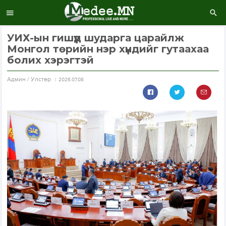
УИХ-ын гишүүд шударга царайлж
Монгол төрийн нэр хүндийг гутаахаа
болих хэрэгтэй
Aдмин / Улстөр
2026.07.08