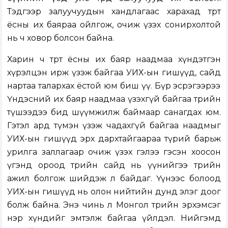
Тэдгээр залуучуудын хандлагаас харахад төрт
ёсны их баяраа ойлгож, очиж үзэх сонирхолтой
нь ч ховор болсон байна.
Харин ч төрт ёсны их баяр наадмаа хүндэтгэн
хүрэлцэн ирж үзэж байгаа УИХ-ын гишүүд, сайд
нартаа талархах ёстой юм биш үү. Бүр эсрэгээрээ
Үндэсний их баяр наадмаа үзэхгүй байгаа төрийн
түшээдээ бид шүүмжилж баймаар санагдах юм.
Гэтэл ард түмэн үзэж чадахгүй байгаа наадмыг
УИХ-ын гишүүд эрх дархтайгаараа түрий барьж
урилга заллагаар очиж үзэх гэлээ гэсэн хоосон
үгэнд ороод төрийн сайд нь үүнийгээ төрийн
ажил болгож шийдэж л байдаг. Үүнээс болоод
УИХ-ын гишүүд нь олон нийтийн дунд элэг доог
болж байна. Энэ чинь л Монгол төрийн эрхэмсэг
нэр хүндийг эмтэлж байгаа үйлдэл. Нийгэмд