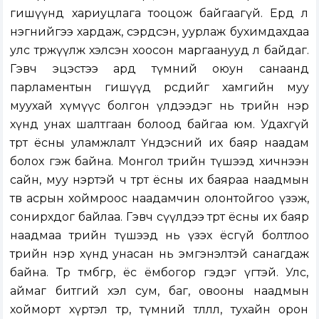
гишүүнд хариуцлага тооцож байгаагүй. Ердөө л
нэгнийгээ хардаж, сэрдсэн, уурлаж бухимдахдаа
улс төржүүлж хэлсэн хоосон маргаанууд л байдаг.
Гэвч эцэстээ ард түмний оюун санаанд
парламентын гишүүд өөрсдийгөө хамгийн муу
муухай хүмүүс болгон үлдээдэг нь төрийн нэр
хүнд унах шалтгаан болоод байгаа юм. Удахгүй
төрт ёсны уламжлалт Үндэсний их баяр наадам
болох гэж байна. Монгол төрийн түшээд хичнээн
сайн, муу нэртэй ч төрт ёсны их баяраа наадмын
төв асрын хоймроос наадамчин олонтойгоо үзэж,
сонирхдог байлаа. Гэвч сүүлдээ төрт ёсны их баяр
наадмаа төрийн түшээд нь үзэх ёсгүй болтлоо
төрийн нэр хүнд унасан нь эмгэнэлтэй санагдаж
байна. Төр төмбөгөр, ёс ёмбогор гэдэг үгтэй. Улс,
аймаг битгий хэл сум, баг, овооны наадмын
хойморт хүртэл төр, түмний төлөөлөл, тухайн орон