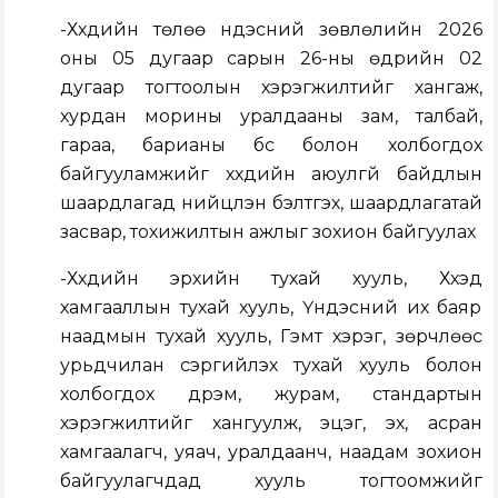
-Хүүхдийн төлөө үндэсний зөвлөлийн 2026
оны 05 дугаар сарын 26-ны өдрийн 02
дугаар тогтоолын хэрэгжилтийг хангаж,
хурдан морины уралдааны зам, талбай,
гараа, барианы бүс болон холбогдох
байгууламжийг хүүхдийн аюулгүй байдлын
шаардлагад нийцүүлэн бэлтгэх, шаардлагатай
засвар, тохижилтын ажлыг зохион байгуулах
-Хүүхдийн эрхийн тухай хууль, Хүүхэд
хамгааллын тухай хууль, Үндэсний их баяр
наадмын тухай хууль, Гэмт хэрэг, зөрчлөөс
урьдчилан сэргийлэх тухай хууль болон
холбогдох дүрэм, журам, стандартын
хэрэгжилтийг хангуулж, эцэг, эх, асран
хамгаалагч, уяач, уралдаанч, наадам зохион
байгуулагчдад хууль тогтоомжийг