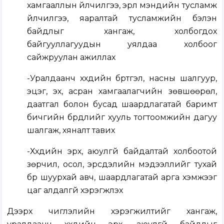
хамгааллын үйлчилгээ, эрүүл мэндийн тусламж
үйлчилгээ, яаралтай тусламжийн бэлэн
байдлыг хангаж, холбогдох
байгууллагуудын уялдаа холбоог
сайжруулан ажиллах
-Уралдаанч хүүхдийн бүртгэл, насны шалгуур,
эцэг, эх, асран хамгаалагчийн зөвшөөрөл,
даатгал болон бусад шаардлагатай баримт
бичгийн бүрдлийг хууль тогтоомжийн дагуу
шалгаж, хяналт тавих
-Хүүхдийн эрх, аюулгүй байдалтай холбоотой
зөрчил, осол, эрсдэлийн мэдээллийг тухай
бүр шуурхай авч, шаардлагатай арга хэмжээг
цаг алдалгүй хэрэгжүүлэх
Дээрх чиглэлийн хэрэгжилтийг хангаж,