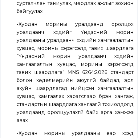
сурталчлан таниулах, мөрдүүлэх ажлыг зохион
байгуулах
-Хурдан морины уралдаанд оролцох
уралдаанч хүүхдийг Үндэсний морин
уралдааны уралдаанч хүүхдийн хамгаалалтын
хувцас, морины хэрэгсэлд тавих шаардлага
“Үндэсний морин уралдаанч хүүхдийн
хамгаалалтын хувцас, морины хэрэгсэлд
тавих шаардлага” MNS 6264:2026 стандарт
болон хөдөлмөрийн аюулгүй байдал, эрүүл
ахуйн шаардлагад нийцсэн хамгаалалтын
хувцас, хамгаалах хэрэгслээр бүрэн хангаж,
стандартын шаардлага хангаагүй тохиолдолд
уралдаанд оролцуулахгүй байх арга хэмжээ
авах
-Хурдан морины уралдааны үеэр хүүхэд