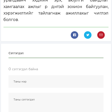
уралдаанч хүүхдийн эрх, аюулгүй байдлыг
хамгаалах ажлыг үр дүнтэй зохион байгуулан,
хэрэгжилтийг тайлагнаж ажиллахыг чиглэл
болгов.
Сэтгэгдэл
0
сэтгэгдэл байна