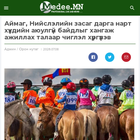
Аймаг, Нийслэлийн засаг дарга нарт
хүүхдийн аюулгүй байдлыг хангаж
ажиллах талаар чиглэл хүргүүлэв
Aдмин / Орон нутаг
2026.07.08