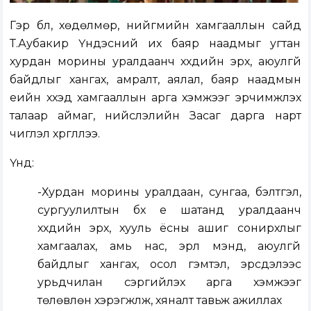
Гэр бүл, хөдөлмөр, нийгмийн хамгааллын сайд
Т.Аубакир Үндэсний их баяр наадмыг угтан
хурдан морины уралдаанч хүүхдийн эрх, аюулгүй
байдлыг хангах, амралт, аялал, баяр наадмын
үеийн хүүхэд хамгааллын арга хэмжээг эрчимжүүлэх
талаар аймаг, нийслэлийн Засаг дарга нарт
чиглэл хүргүүллээ.
Үүнд:
-Хурдан морины уралдаан, сунгаа, бэлтгэл,
сургуулилтын бүх үе шатанд уралдаанч
хүүхдийн эрх, хууль ёсны ашиг сонирхлыг
хамгаалах, амь нас, эрүүл мэнд, аюулгүй
байдлыг хангах, осол гэмтэл, эрсдэлээс
урьдчилан сэргийлэх арга хэмжээг
төлөвлөн хэрэгжүүлж, хяналт тавьж ажиллах