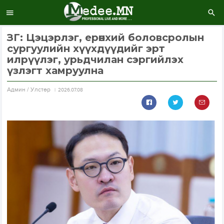
ЗГ: Цэцэрлэг, ерөнхий боловсролын
сургуулийн хүүхдүүдийг эрт
илрүүлэг, урьдчилан сэргийлэх
үзлэгт хамруулна
Aдмин / Улстөр
2026.07.08