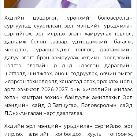
Хүүхдийн цэцэрлэг, ерөнхий боловсролын
сургуульд суурилсан эрүүл мэндийн урьдчилан
сэргийлэх, эрт илрүүлэх үзлэгт хамруулах товлол,
давтамж болон заавар, удирдамжийг баталж,
мөрдүүлэх, суралцагчдыг товлол, давтамжийн
дагуу үзлэгт бүрэн хамруулах, хүүхдийн эрсдэлийн
үнэлгээ, үзлэгийн үр дүнд үндэслэн дараагийн
шатлалд шилжүүлэх, онош тодруулах, өвчин эмгэг
илэрсэн тохиолдолд хяналтад авах, эрүүлжүүлэх цогц
арга хэмжээг 2026-2027 оны хичээлийн жилээс
эхлэн хамтран зохион байгуулж ажиллахыг Эрүүл
мэндийн сайд Э.Батшугар, Боловсролын сайд
Л.Энх-Амгалан нарт даалгалаа.
Хүүхдийн эрүүл мэндийн урьдчилан сэргийлэх, эрт
илрүүлэх үзлэгийг холбогдох хууль тогтоомж,