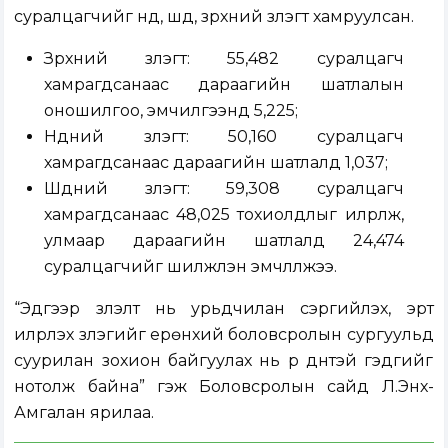
суралцагчийг нүд, шүд, зүрхний үзлэгт хамруулсан.
Зүрхний үзлэгт: 55,482 суралцагч
хамрагдсанаас дараагийн шатлалын
оношилгоо, эмчилгээнд 5,225;
Нүдний үзлэгт: 50,160 суралцагч
хамрагдсанаас дараагийн шатлалд 1,037;
Шүдний үзлэгт: 59,308 суралцагч
хамрагдсанаас 48,025 тохиолдлыг илрүүлж,
улмаар дараагийн шатлалд 24,474
суралцагчийг шилжүүлэн эмчлүүлжээ.
“Эдгээр үзүүлэлт нь урьдчилан сэргийлэх, эрт
илрүүлэх үзлэгийг ерөнхий боловсролын сургуульд
суурилан зохион байгуулах нь үр дүнтэй гэдгийг
нотолж байна” гэж Боловсролын сайд Л.Энх-
Амгалан ярилаа.