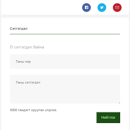
Сэтгэгдэл
0
сэтгэгдэл байна
1000
тэмдэгт оруулах үлдлээ.
Нийтлэх