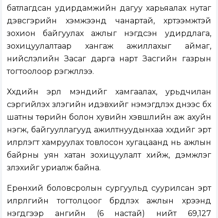
батлагдсан удирдамжийн дагуу харьяалах нутаг
дэвсгэрийн хэмжээнд чанартай, хүртээмжтэй
зохион байгуулах ажлыг нэгдсэн удирдлага,
зохицуулалтаар хангаж ажиллахыг аймаг,
нийслэлийн Засаг дарга нарт Засгийн газрын
тогтоолоор үүрэгжүүллээ.
Хүүхдийн эрүүл мэндийг хамгаалах, урьдчилан
сэргийлэх үзлэгийн идэвхийг нэмэгдүүлэх үүднээс бүх
шатны төрийн болон хувийн хэвшлийн аж ахуйн
нэгж, байгууллагууд ажилтнуудынхаа хүүхдийг эрт
илрүүлэгт хамруулах товлосон хугацаанд нь ажлын
байрны уян хатан зохицуулалт хийж, дэмжлэг
үзүүлэхийг уриалж байна.
Ерөнхий боловсролын сургуульд суурилсан эрт
илрүүлгийн тогтолцоог бүрдүүлэх ажлын хүрээнд
нэгдүгээр ангийн (6 настай) нийт 69,127