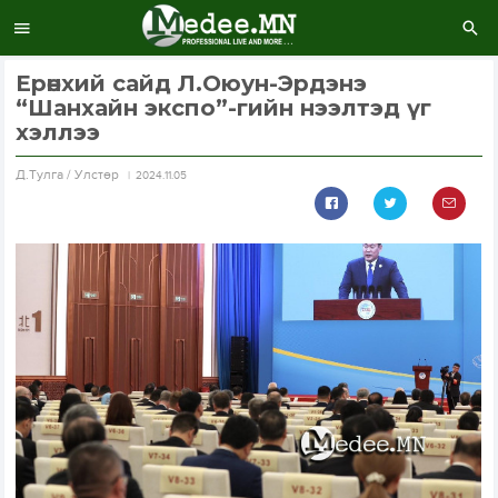
Ерөнхий сайд Л.Оюун-Эрдэнэ
“Шанхайн экспо”-гийн нээлтэд үг
хэллээ
Д.Тулга / Улстөр
2024.11.05