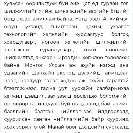
хувьсан өөрчлөгдөж буй энэ цаг үед гурван гол
шилжилтийг хийж, шинэ эдийн засгийн бүтцийг
бүрдүүлэхээр ажиллаж байна. Нэгдүгээрт, AI хиймэл
оюун ухаанд түшиглэсэн цахим, ухаалаг
технологийг хөгжлийн хурдасгуур болгох,
хоёрдугаарт, ногоон хөгжлийн шилжилтийг
хэрэгжүүлэх, гуравдугаарт, хүний нөөцийн
шилжилтэд анхаарч, ирээдүйн хөгжлөө төлөвлөж
байна. Монгол Улсын аж ахуйн нэгжүүд энэ
удаагийн Шанхайн экспод дэлхийд танигдсан
ноос, ноолуур зэрэг хөдөө аж ахуйн гаралтай
бүтээгдэхүүнээс гадна уул уурхайн салбарынхаа
хөгжил дэвшил, зах зээлд өрсөлдөх боломжийг
өргөнөөр танилцуулж буй нь цаашид байгалийн
баялгийн бэлтгэн нийлүүлэгчээс үйлдвэрлэлд
суурилсан ханган нийлүүлэгчийн байр сууринд
хүрэх зорилготой. Манай өвөг дээдсийн сургаалд