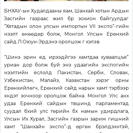
БНХАУ-ын Худалдааны яам, Шанхай хотын Ардын
Засгийн газраас жил бүр зохион байгуулдаг
“Хятадын олон улсын импортын VII экспо”-гийн
нээлт өнөөдөр болж, Монгол Улсын Ерөнхий
сайд Л.Оюун-Эрдэнэ оролцож үг хэлэв.
“Шинэ эрин үед ирээдүйгээ хамтдаа хуваалцъя”
уриан дор болж буй энэ удаагийн экспогийн
нээлтийн ёслолд Пакистан, Серби, Словак,
Узбекистан, Малайз, Казахстан зэрэг орны
Ерөнхийлөгч, Ерөнхий сайд нарын хамт тэрбээр
хүндэт зочноор оролцож байна. Монгол Улс анх
удаа Ерөнхий сайдын түвшинд парламентад
суудал бүхий улс төрийн бүх намын удирдлага,
Улсын Их Хурал, Засгийн газрын зарим гишүүний
хамт “Шанхайн экспо”-д өргөн бүрэлдэхүүнтэй,