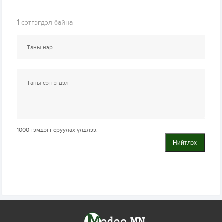
1
сэтгэгдэл байна
1000
тэмдэгт оруулах үлдлээ.
Нийтлэх