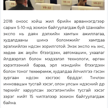
2018 оноос хойш жил бүрийн арваннэгдүгээр
сарын 5-10-нд зохион байгуулагдаж буй Шанхайн
экспо нь даян дэлхийн хамтын ажиллагаа,
худалдааны шинэ боломжийг хамтдаа
эрэлхийлэх үндсэн зорилготой. Энэхүү экспо нь хүнс,
хөдөө аж ахуйн бүтээгдэхүүн, автомашин, ухаалаг
үйлдвэрлэл болон мэдээлэл технологи, өргөн
хэрэглээний бараа, эрүүл мэндийн бүтээгдэхүүн
болон тоног төхөөрөмж, худалдаа үйлчилгээ гэсэн
зургаан үндсэн хэсгээс бүрддэг. Түүнчлэн
инновацын тусгай хэсэг, олон улсын үндэсний дүр
төрхийг харуулсан үзэсгэлэнгийн тусгай хэсэг
зэрэг нийт 15 чиглэлээр зохион байгуулагдаж
байна.