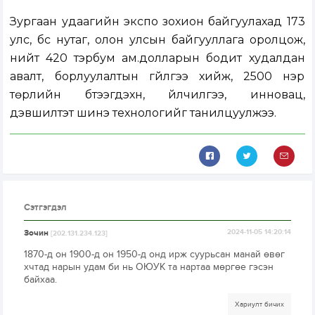
Зургаан удаагийн экспо зохион байгуулахад 173
улс, бүс нутаг, олон улсын байгууллага оролцож,
нийт 420 тэрбум ам.долларын бодит худалдан
авалт, борлуулалтын гүйлгээ хийж, 2500 нэр
төрлийн бүтээгдэхүүн, үйлчилгээ, инновац,
дэвшилтэт шинэ технологийг танилцуулжээ.
Сэтгэгдэл
Зочин
2024-11-05 14:20:14
[202.131.234.123]
1870-д он 1900-д он 1950-д онд ирж суурьсан манай өвөг
хчтад нарын удам би нь ОЮУК та нартаа мөргөе гэсэн
байхаа.
Хариулт бичих