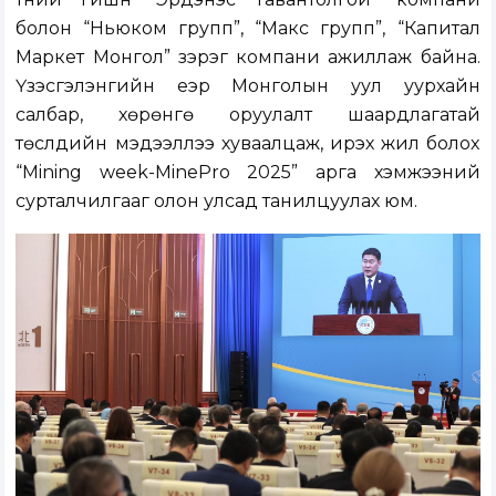
болон “Ньюком групп”, “Макс групп”, “Капитал
Маркет Монгол” зэрэг компани ажиллаж байна.
Үзэсгэлэнгийн үеэр Монголын уул уурхайн
салбар, хөрөнгө оруулалт шаардлагатай
төслүүдийн мэдээллээ хуваалцаж, ирэх жил болох
“Mining week-MinePro 2025” арга хэмжээний
сурталчилгааг олон улсад танилцуулах юм.