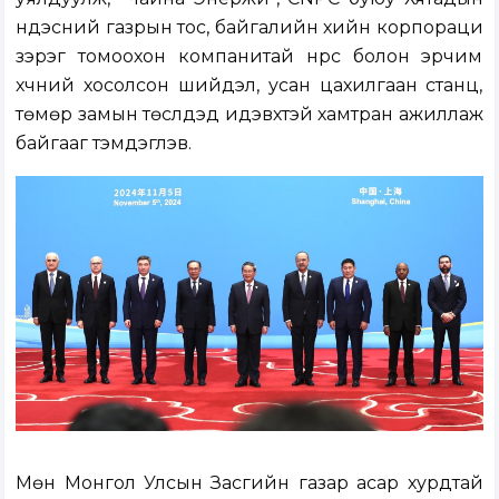
үндэсний газрын тос, байгалийн хийн корпораци
зэрэг томоохон компанитай нүүрс болон эрчим
хүчний хосолсон шийдэл, усан цахилгаан станц,
төмөр замын төслүүдэд идэвхтэй хамтран ажиллаж
байгааг тэмдэглэв.
Мөн Монгол Улсын Засгийн газар асар хурдтай