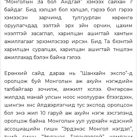
“Монголын За бол Андгай” хэмээх сайхан үг
байдаг. Бид хэлцэл бол хэлцэл, гэрээ бол гэрээ
хэмээсэн зарчимд тулгуурлан хөрөнгө
оруулагчдад ээлтэй эрх зүйн орчин, цахим
нээлттэй засаглал, харилцан ашигтай хамтын
ажиллагааг эрхэмлэсээр ирсэн. Бид Та бүхэнтэй
харилцан суралцах, харилцан ашигтай түншлэн
ажиллахад бэлэн байна гэлээ.
Ерөнхий сайд дараа нь “Шанхайн экспо”-д
оролцож буй Монголын аж ахуйн нэгжүүдийн
талбайгаар зочилж, амжилт хүслээ. Өнгөрсөн
жилүүдэд манай улсын ноос ноолууран бүтээгдэхүүн,
шингэн хүнс үйлдвэрлэгчид тус экспод оролцсон
бол энэ жил 10 гаруй аж ахуйн нэгж үзэсгэлэнд
оролцож байна. Монголын уул уурхайн үндэсний
ассоциацийн гишүүн “Эрдэнэс Монгол нэгдэл”,
түүний гишүүн “Эрдэнэс Тавантолгой” компани