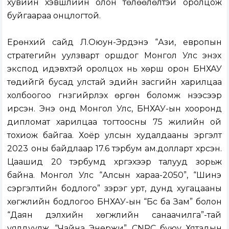
хувийн хэвшлийн олон төлөөлөлтэй оролцож
буйгаараа онцлогтой.
Ерөнхий сайд Л.Оюун-Эрдэнэ “Ази, европын
стратегийн уулзварт оршдог Монгол Улс энэхүү
экспод идэвхтэй оролцох нь хөрш орон БНХАУ
төдийгүй бусад улстай эдийн засгийн харилцаа
холбоогоо гүнзгийрүүлэх өргөн боломж нээсээр
ирсэн. Энэ онд Монгол Улс, БНХАУ-ын хооронд
дипломат харилцаа тогтоосны 75 жилийн ой
тохиож байгаа. Хоёр улсын худалдааны эргэлт
2023 оны байдлаар 17.6 тэрбум ам.долларт хүрсэн.
Цаашид 20 тэрбумд хүргэхээр талууд зорьж
байна. Монгол Улс “Алсын хараа-2050”, “Шинэ
сэргэлтийн бодлого” зэрэг урт, дунд хугацааны
хөгжлийн бодлогоо БНХАУ-ын “Бүс ба Зам” болон
“Даян дэлхийн хөгжлийн санаачилга”-тай
уялдуулж, “Чайна Энержи”, CNPC буюу Хятадын