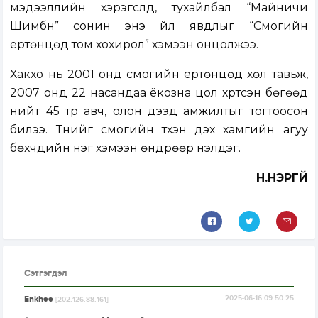
мэдээллийн хэрэгслүүд, тухайлбал “Майничи
Шимбүн” сонин энэ үйл явдлыг “Сүмогийн
ертөнцөд том хохирол” хэмээн онцолжээ.
Хакүхо нь 2001 онд сүмогийн ертөнцөд хөл тавьж,
2007 онд 22 насандаа ёкозүна цол хүртсэн бөгөөд
нийт 45 түрүү авч, олон дээд амжилтыг тогтоосон
билээ. Түүнийг сүмогийн түүхэн дэх хамгийн агуу
бөхчүүдийн нэг хэмээн өндрөөр үнэлдэг.
Н.НЭРГҮЙ
Сэтгэгдэл
Enkhee
2025-06-16 09:50:25
[202.126.88.161]