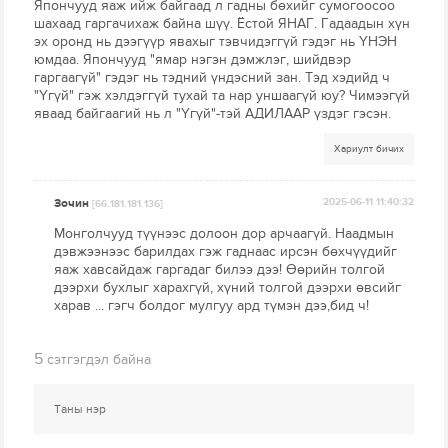
Япончууд яаж ийж байгаад л гадны бөхийг сумогоосоо
шахаад гаргачихаж байна шүү. Ёстой ЯНАГ. Гадаадын хүн
эх оронд нь дээгүүр явахыг тэвчидэггүй гэдэг нь ҮНЭН
юмдаа. Япончууд "ямар нэгэн дэмжлэг, шийдвэр
гаргаагүй" гэдэг нь тэдний үндэсний зан. Тэд хэдийд ч
"Үгүй" гэж хэлдэггүй тухай та нар уншаагүй юу? Чимээгүй
яваад байгаагий нь л "Үгүй"-тэй АДИЛААР үздэг гэсэн.
Хариулт бичих
Зочин
2025-06-11 11:40:32
[66.181.181.136]
Монголчууд түүнээс долоон дор арчаагүй. Наадмын
дэвжээнээс барилдах гэж гаднаас ирсэн бөхчүүдийг
яаж хавсайдаж гаргадаг билээ дээ! Өөрийн толгой
дээрхи бухлыг харахгүй, хүний толгой дээрхи өвсийг
харав ... гэгч болдог мулгуу ард түмэн дээ,бид ч!
5
сэтгэгдэл байна