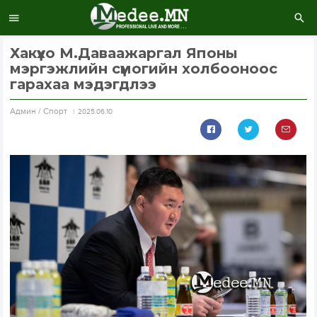
Хакүхо М.Даваажаргал Японы
мэргэжлийн сүмогийн холбооноос
гарахаа мэдэгдлээ
Aдмин / Спорт
2025.06.10