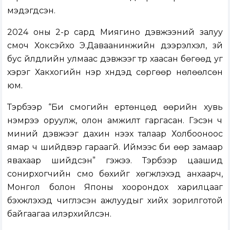
мэдэгдсэн.
2024 оны 2-р сард Миягино дэвжээний залуу
сүмоч Хокүсэйхо Э.Даваанинжийн дээрэлхэл, зүй
бус үйлдлийн улмаас дэвжээг түр хаасан бөгөөд уг
хэрэг Хакүхогийн нэр хүндэд сөргөөр нөлөөлсөн
юм.
Тэрбээр “Би сүмогийн ертөнцөд өөрийн хувь
нэмрээ оруулж, олон амжилт гаргасан. Гэсэн ч
миний дэвжээг дахин нээх талаар Холбооноос
ямар ч шийдвэр гараагүй. Иймээс би өөр замаар
явахаар шийдсэн” гэжээ. Тэрбээр цаашид
сонирхогчийн сүмо бөхийг хөгжүүлэхэд анхаарч,
Монгол болон Японы хоорондох харилцааг
бэхжүүлэхэд чиглэсэн ажлуудыг хийх зорилготой
байгаагаа илэрхийлсэн.