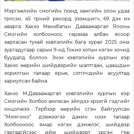
Мэргэжлийн сүмогийн түүхэнд хамгийн олон удаа
түрүүлсэн, 45 түрүүний рекорд эзэмшигч, 69 дэх их
аварга Хакүхо Мөнхбатын Даваажаргал Японы
Сүмогийн холбооноос гарахаа албан ёсоор
зарласан тухай хэвлэлийн бага хурал 2025 оны
зургадугаар сарын 9-нд Токио хотын нэгэн зочид
буудалд боллоо. Энэхүү хэвлэлийн хурлын үеэр
Хакүхо өөрийн шийдвэрийн шалтгаан, цаашдын
зорилгын талаар ярьж, сэтгүүлчдийн асуултад
хариулсан байна.
Хакүхо М.Даваажаргал хэвлэлийн хурлын үеэр
Сүмогийн Холбоо амласан зүйлдээ хүрээгүй гэдгийг
онцолжээ. Тэрбээр өөрийн үүсгэн байгуулсан
“Миягино” дэвжээгээ дахин нээх талаар
Холбооноос ямар нэгэн дэмжлэг, шийдвэр
гаргаагүйгээс ийм шийдвэрт хүрсэн гэж