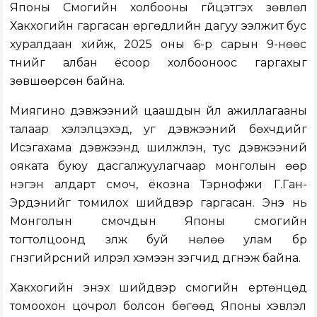
Японы Сүмогийн холбооны гүйцэтгэх зөвлөл
Хакүхогийн гаргасан өргөдлийн дагуу ээлжит бус
хуралдаан хийж, 2025 оны 6-р сарын 9-нөөс
түүнийг албан ёсоор холбооноос гаргахыг
зөвшөөрсөн байна.
Миягино дэвжээний цаашдын үйл ажиллагааны
талаар хэлэлцэхэд, уг дэвжээний бөхчүүдийг
Исэгахама дэвжээнд шилжүүлэн, тус дэвжээний
ояката буюу дасгалжуулагчаар монголын өөр
нэгэн алдарт сүмоч, ёкозүна Тэрүнофүжи Г.Ган-
Эрдэнийг томилох шийдвэр гаргасан. Энэ нь
Монголын сүмочдын Японы сүмогийн
тогтолцоонд үзүүлж буй нөлөө улам бүр
гүнзгийрсний илрэл хэмээн үзэгчид дүгнэж байна.
Хакүхогийн энэхүү шийдвэр сүмогийн ертөнцөд
томоохон цочрол болсон бөгөөд Японы хэвлэл