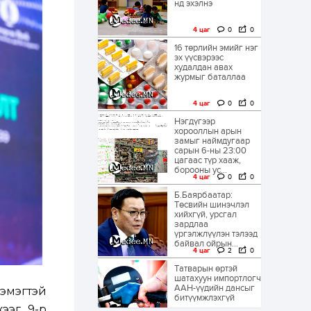
нд эхэлнэ
4 цаг
0
0
16 төрлийн эмийг нэг
эх үүсвэрээс
худалдан авах
журмыг баталлаа
4 цаг
0
0
Нэгдүгээр
хорооллын арын
замыг наймдугаар
сарын 6-ны 23:00
цагаас түр хааж,
борооны ус...
4 цаг
0
0
Б.Баярбаатар:
Төсвийн шинэчлэл
хийхгүй, урсгал
зардлаа
үргэлжлүүлэн тэлээд
байвал ойрын...
4 цаг
2
0
Татварын өртэй
шатахуун импортлогч
ААН-үүдийн дансыг
эмэгтэй
битүүмжлэхгүй
ээг 9-р