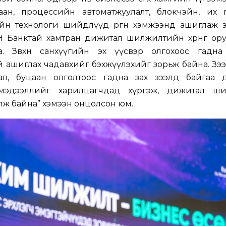
ан, процессийн автоматжуулалт, блокчэйн, их өг
йн технологи шийдлүүд өргөн хэмжээнд ашиглаж э
 Банктай хамтран дижитал шилжилтийн хөрөнгө ору
 Зөвхөн санхүүгийн эх үүсвэр олгохоос гадна
 ашиглах чадавхийг бэхжүүлэхийг зорьж байна. Зэ
ал, буцаан олголтоос гадна зах зээлд байгаа 
мэдээллийг харилцагчдад хүргэж, дижитал ш
алж байна
” хэмээн онцолсон юм.