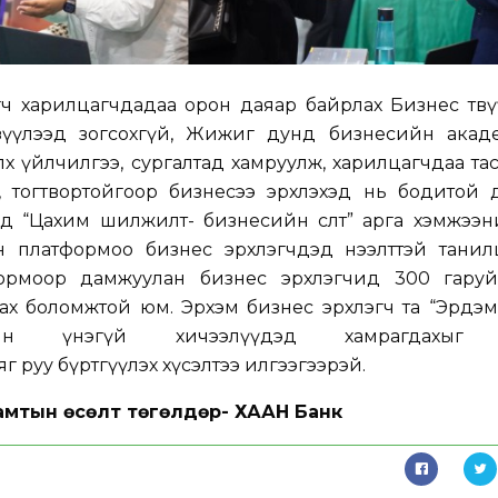
ч харилцагчдадаа орон даяар байрлах Бизнес төвү
зүүлээд зогсохгүй, Жижиг дунд бизнесийн акад
өх үйлчилгээ, сургалтад хамруулж, харилцагчдаа та
, тогтвортойгоор бизнесээ эрхлэхэд нь бодитой 
нд “Цахим шилжилт- бизнесийн өсөлт” арга хэмжээ
н платформоо бизнес эрхлэгчдэд нээлттэй танилц
формоор дамжуулан бизнес эрхлэгчид 300 гару
цах боломжтой юм. Эрхэм бизнес эрхлэгч та “Эрдэ
мын үнэгүй хичээлүүдэд хамрагдахыг 
яг руу бүртгүүлэх хүсэлтээ илгээгээрэй.
амтын өсөлт төгөлдөр- ХААН Банк