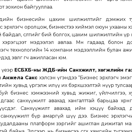
рт зохион байгууллаа.
гчдийн бизнесийн цахим шилжилтийг дэмжих т
с эрхлэгч оролцож, бизнестээ хиймэл оюун ухааны х
байдал, өсөлтийг бий болгох, цахим шилжилтийн үр нөл
 хэрэгцээт мэдээлэл авлаа. Мөн гадаад болон д
гч технологийн 14 компани мэдээллийн булан ажи
д зөвлөгөө өгч ажилласан юм.
 үеэр
ЕСБХБ-ны ЖДБ-ийн Санхүүжилт, хөгжлийн газ
л Анжела Сакс
хэлсэн үгэндээ “
Бизнес эрхлэгч эмэ
лтийн хувьд үргэлж илүү их бэрхшээлтэй нүүр тулсаа
буй бизнес хэмжээний хувьд жижиг, үйлчилгээ, х
айдгаас санхүүжилт авахад хангалттай барьцаа хөрөнг
 үүсдэг. Санхүүжилт авахад ийм хэцүү байхад 
ах санхүүжилт бүр амаргүй шүү дээ. Бизнес эрхлэг
худалдааны платформ зэргийг ашиглан дижитал ма
эй байна. Эдгээр нь бизнесээ өсгөх хамгийн түгээмэ