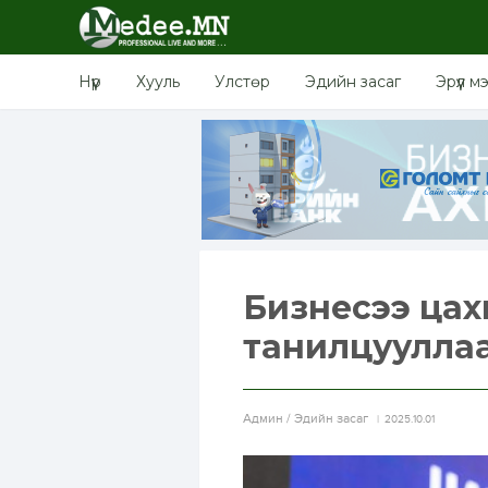
Нүүр
Хууль
Улстөр
Эдийн засаг
Эрүүл м
Бизнесээ ца
танилцуулла
Aдмин / Эдийн засаг
2025.10.01