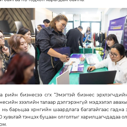
а өөрийн бизнесээ өсгөх “Эмэгтэй бизнес эрхлэгчди
есийн зээлийн талаар дэлгэрэнгүй мэдээлэл авахы
л нь барьцаа хөрөнгийн шаардлага багатайгаас гадна
0 хувьтай тэнцэх буцаан олголтыг харилцагчдадаа о
юм.