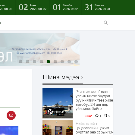
02
01
31
ваа
Ням
Бямба
Баасан
26-08-03
2026-08-02
2026-08-01
2026-07-31
э
Шинэ мэдээ
“Чингис хаан” олон
улсын нисэх буудал
руу нийтийн тээврийн
автобус 24 цагаар
үйлчилж байна
3 цаг
1
0
Нийслэлийн
цэцэрлэгийн цахим
бүртгэл энэ сарын 10-