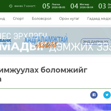
05
04
03
Лхагва
Мягмар
Да
өмнөх 7 хоногт:
2026-08-05
2026-08-04
20
энд
Спорт
Боловсрол
Орон нутаг
Гадаад мэдэ
химжуулах боломжийг
а