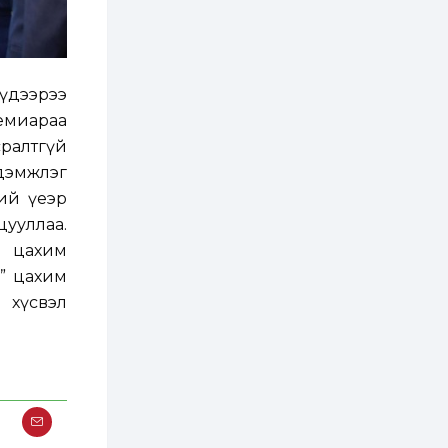
3 өдөр
0
0
Хэлэлцээ даваа
гарагт болно гэж
Д.Трамп мэдэгджээ
үдээрээ
3 өдөр
1
0
емиараа
Г.Дамдинням: БНСУ-
сралтгүй
аас 20.000 тонн
түлш, 20.000 тонн
дэмжлэг
шатахуун, 6.000 тонн
онгоцны түлш
ний үеэр
оруулж ирэх...
3 өдөр
0
0
ууллаа.
Ус тогтдог 16
й цахим
байршлын борооны
ус зайлуулах
м” цахим
шугамын угсралт 72
хувийн гүйцэтгэлтэй
хүсвэл
байна
3 өдөр
0
0
Наймдугаар сарын
15-наас есдүгээр
сарын 12-ны
өдрүүдэд
автомашины улсын
дугаарын...
3 өдөр
5
3