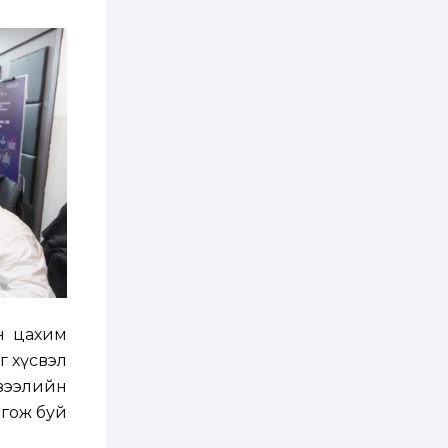
хатуу хог хаягдал
дахин боловсруулах
үйлдвэр” хүртэлх 1.5
км урт авто зам...
1 өдөр
0
0
COP17 хурлын үеэр 5
дүүргийн 73
цэцэрлэг, 60
сургуульд
зохицуулалт хийнэ
2 өдөр
0
0
Б.Идэржавхлан:
Математик бол
амьдралд тулгарах
бүх арга ухааны
суурь ойлголт
2 өдөр
1
0
Бэлчээрийн 55 хувьд
ургамлын ургалт
сайн байна
йн цахим
г хүсвэл
2 өдөр
0
0
 зээлийн
Наймдугаар сард
лгож буй
олгох нийгмийн
халамжийн тэтгэвэр,
тэтгэмж, хөнгөлөлт,