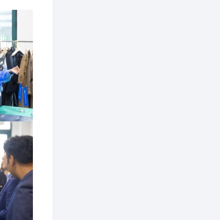
тусламжийн хуваарь
2 өдөр
0
0
Наймдугаар сард
270 мянга гаруй
тонн шатахуун
импортлохоор
баталгаажуулжээ
2 өдөр
0
0
АНУ 50 гаруй улсын
иргэдэд хамаарах
визийн барьцаа
төлбөрийг 20 мянган
ам.доллар болгон
нэмэгдүүлжээ
2 өдөр
1
0
Д.Батлут: “Зэв”
сумны үйлдвэрийг
ашиглалтад оруулж,
гурван нэр төрлийг
үйлдвэрлэн
дотоодын...
2 өдөр
3
1
Согтуугаар тээврийн
хэрэгсэл жолоодож
явсан 71 этгээдийг
илрүүлжээ