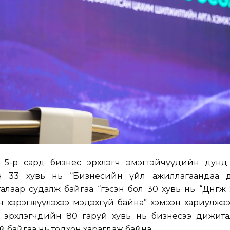
 5-р сард бизнес эрхлэгч эмэгтэйчүүдийн дунд
н 33 хувь нь “Бизнесийн үйл ажиллагаандаа 
лаар судалж байгаа “гэсэн бол 30 хувь нь “Дөнгөж
хэн хэрэгжүүлэхээ мэдэхгүй байна” хэмээн хариулжээ
с эрхлэгчдийн 80 гаруй хувь нь бизнесээ дижита
й байгаа нь тодхон харагдаж байна.