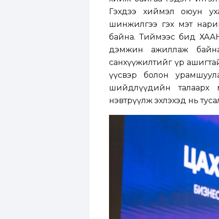
Гэхдээ хиймэл оюун уха
шинжилгээ гэх мэт нари
байна. Тиймээс бид ХААН
дэмжин ажиллаж байна.
санхүүжилтийг үр ашигтай
үүсвэр болон урамшуул
шийдлүүдийн талаарх 
нэвтрүүлж эхлэхэд нь тус