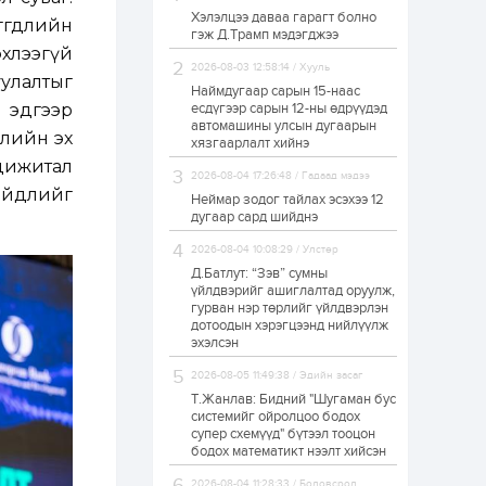
Хэлэлцээ даваа гарагт болно
Өнгөрсөн сард
өгдлийн
гэж Д.Трамп мэдэгджээ
1,439.2 кг үнэт
хлээгүй
металл худалдан
авчээ
2026-08-03 12:58:14 / Хууль
улалтыг
Наймдугаар сарын 15-наас
 эдгээр
есдүгээр сарын 12-ны өдрүүдэд
1 өдөр
0
0
автомашины улсын дугаарын
элийн эх
Б.Найдалаа: Энэ
хязгаарлалт хийнэ
өвөл илүү хүнд байж
дижитал
магадгүй учир төр,
2026-08-04 17:26:48 / Гадаад мэдээ
эрчим хүчний
ийдлийг
байгууллагууд, иргэд
Неймар зодог тайлах эсэхээ 12
бэлтгэлээ сайн...
дугаар сард шийднэ
1 өдөр
5
0
2026-08-04 10:08:29 / Улстөр
Өнөөдөр сондгой
тоогоор төгссөн
Д.Батлут: “Зэв” сумны
автомашинтай иргэд
үйлдвэрийг ашиглалтад оруулж,
бензин авна
гурван нэр төрлийг үйлдвэрлэн
дотоодын хэрэгцээнд нийлүүлж
1 өдөр
0
3
эхэлсэн
ЗГ: Шатахууны
2026-08-05 11:49:38 / Эдийн засаг
хангамж,
нийлүүлэлтийг
Т.Жанлав: Бидний "Шугаман бус
тогтворжуулах
системийг ойролцоо бодох
асуудлыг хэлэлцэж
супер схемүүд" бүтээл тооцон
байна
бодох математикт нээлт хийсэн
1 өдөр
0
0
Т.Жанлав: Бидний
2026-08-04 11:28:33 / Боловсрол