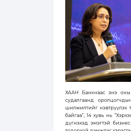
ХААН Банкнаас энэ оны
судалгаанд оролцогчды
шилжилтийг нэвтрүүлэх та
байгаа”, 14 хувь нь “Хэр
дүгнэхэд эмэгтэй бизне
тодорхой дэмжлэг хэрэгтэ