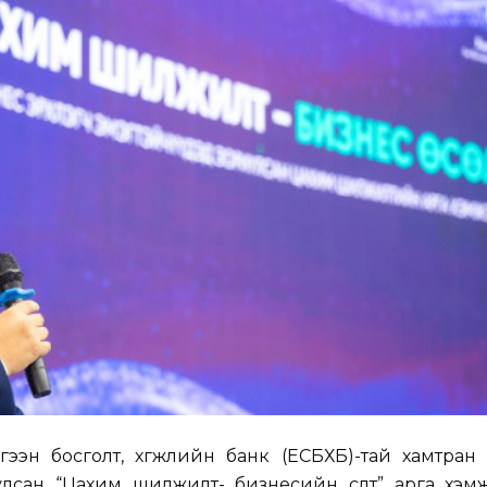
эн босголт, хөгжлийн банк (ЕСБХБ)-тай хамтран 
лсан “Цахим шилжилт- бизнесийн өсөлт” арга хэмж