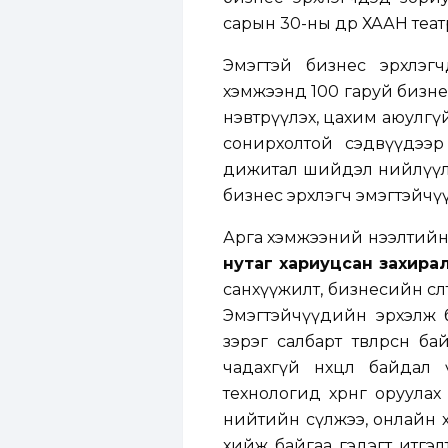
сарын 30-ны өдөр ХААН теат
Эмэгтэй бизнес эрхлэ
хэмжээнд 100 гаруй бизне
нэвтрүүлэх, цахим аюулгүй 
сонирхолтой сэдвүүдээр
дижитал шийдэл нийлүүлэ
бизнес эрхлэгч эмэгтэйчүүдэ
Арга хэмжээний нээлтийн
нутаг хариуцсан захира
санхүүжилт, бизнесийн өсө
Эмэгтэйчүүдийн эрхэлж 
зэрэг салбарт төвлөрсөн б
чадахгүй нөхцөл байдал
технологид хөрөнгө оруул
нийтийн сүлжээ, онлайн 
хийж байгаа гэдэгт итгэлт