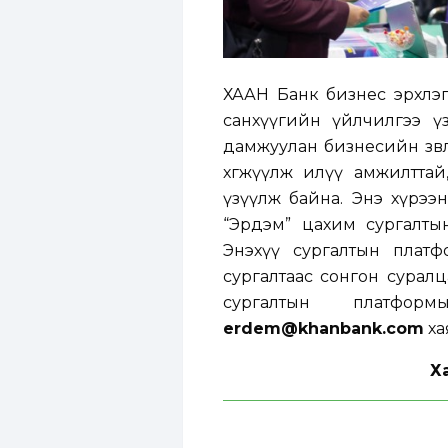
ХААН Банк бизнес эрхлэг
санхүүгийн үйлчилгээ ү
дамжуулан бизнесийн зөвл
хөгжүүлж илүү амжилттай
үзүүлж байна. Энэ хүрээ
“Эрдэм” цахим сургалты
Энэхүү сургалтын плат
сургалтаас сонгон сурал
сургалтын платфор
erdem@khanbank.com
ха
Х