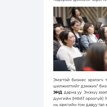
Эмэгтэй бизнес эрхлэгч т
шилжилтийг дэмжих” бизн
ЭНД
дарна уу. Энэхүү зээ
дүнгийн (НӨАТ ороогүй) 1
нь хамгийн том давуу тал 