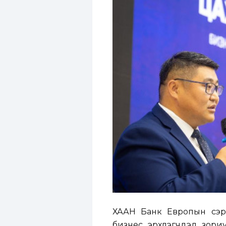
ХААН Банк Европын сэргэ
бизнес эрхлэгчдэд зориу