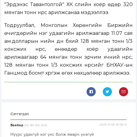
"Эрдэнэс Тавантолгой" ХК сүүлийн хоёр өдөр 320
мянган тонн нүүрс арилжсанаа мэдээллээ.
Тодруулбал, Монголын Хөрөнгийн Биржийн
өчигдөрийн нэг удаагийн арилжаагаар 11.07 сая
ам.долларын үнийн дүн бүхий 128 мянган тонн 1/3
коксжих нүүрс, өнөөдөр хоёр удаагийн
арилжаагаар 64 мянган тонн эрчим хүчний нүүрс,
128 мянган тонн 1/3 коксжих нүүрсийг БНХАУ-ын
Ганцмод боомт хүргэж өгөх нөхцөлөөр арилжжээ.
Сэтгэгдэл
Баабар
2025-11-06 18:58:11
[66.181.165.234]
Нүүрс удахгүй хог үнс болж ямарч үнэгүй