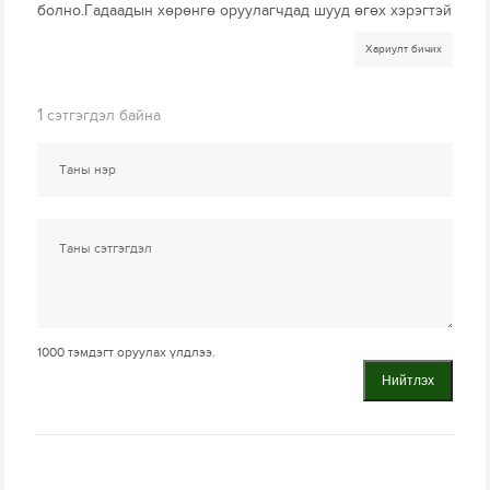
болно.Гадаадын хөрөнгө оруулагчдад шууд өгөх хэрэгтэй
Хариулт бичих
1
сэтгэгдэл байна
1000
тэмдэгт оруулах үлдлээ.
Нийтлэх