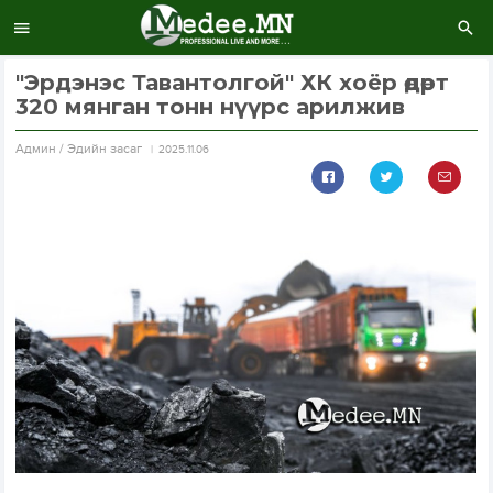
"Эрдэнэс Тавантолгой" ХК хоёр өдөрт
320 мянган тонн нүүрс арилжив
Aдмин / Эдийн засаг
2025.11.06