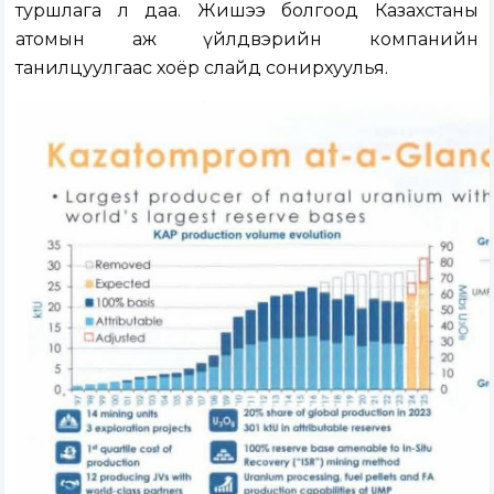
туршлага л даа. Жишээ болгоод Казахстаны
атомын аж үйлдвэрийн компанийн
танилцуулгаас хоёр слайд сонирхуулья.