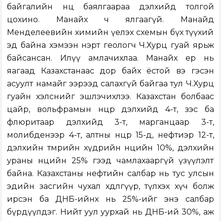
байгалийн нөөц баялгаараа дэлхийд толгой
цохино. Манайх ч ялгаагүй. Манайд
Менделеевийн химийн үелэх схемын бүх түүхий
эд байна хэмээн нэрт геологч Ч.Хурц гуай ярьж
байсансан. Илүү амлачихлаа. Манайх ер нь
яагаад Казахстанаас дор байх ёстой вэ гэсэн
асуулт намайг ээрээд салахгүй байгаа тул Ч.Хурц
гуайн хэлснийг эшлэчихлээ. Казахстан болбаас
цайр, вольфрамын нөөцөөр дэлхийд 4-т, зэс ба
флюритаар дэлхийд 3-т, марганцаар 3-т,
молибденээр 4-т, алтны нөөцөөр 15-д, нефтиэр 12-т,
дэлхийн төмрийн хүдрийн нөөцийн 10%, дэлхийн
ураны нөөцийн 25% гээд чамлахааргүй үзүүлэлт
байна. Казахстаны нефтийн салбар нь тус улсын
эдийн засгийн чухал хөдөлгүүр, түлхэх хүч болж
ирсэн ба ДНБ-ийнх нь 25%-ийг энэ салбар
бүрдүүлдэг. Нийт уул уурхай нь ДНБ-ий 30%, аж