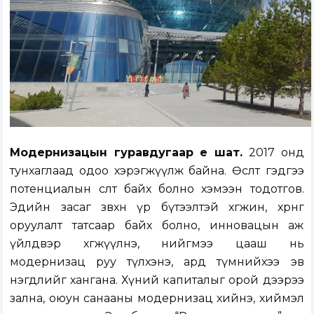
Модернизацын гуравдугаар үе шат.
2017 онд
тунхаглаад одоо хэрэгжүүлж байна. Өсөлт гэдгээ
потенциалын өсөлт байх болно хэмээн тодотгов.
Эдийн засаг зөвхөн үр бүтээлтэй хөгжинө, хөрөнгө
оруулалт татсаар байх болно, инновацын аж
үйлдвэр хөгжүүлнэ, нийгмээ цааш нь
модернизац руу түлхэнэ, ард түмнийхээ эв
нэгдлийг хангана. Хүний капиталыг орой дээрээ
зална, оюун санааны модернизац хийнэ, хиймэл