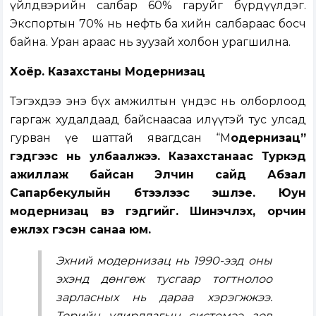
үйлдвэрийн салбар 60% гаруйг бүрдүүлдэг.
Экспортын 70% нь нефть ба хийн салбараас босч
байна. Уран араас нь зуузай холбон урагшилна.
Хоёр. Казахстаны Модернизац
Тэгэхдээ энэ бүх амжилтын үндэс нь олборлоод
гаргаж худалдаад байснаасаа илүүтэй тус улсад
гурван үе шаттай явагдсан “М
одернизац”
гэдгээс нь улбаалжээ. Казахстанаас Туркэд
ажиллаж байсан Элчин сайд Абзал
Сапарбекулыйн бүтээлээс эшлэе. Юун
модернизац вэ гэдгийг. Шинэчлэх, орчин
үежүүлэх гэсэн санаа юм.
Эхний модернизац нь 1990-ээд оны
эхэнд дөнгөж тусгаар тогтнолоо
зарласных нь дараа хэрэгжжээ.
Төрийн удирдлагын системээ зөв