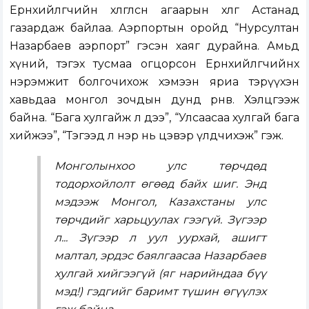
Ерөнхийлөгчийн хөлөглөсөн агаарын хөлөг Астанад
газардаж байлаа. Аэрпортын оройд “Нурсултан
Назарбаев аэрпорт” гэсэн хаяг дурайна. Амьд
хүний, тэгэх тусмаа огцорсон Ерөнхийлөгчийнхөө
нэрэмжит болгочихож хэмээн яриа тэрүүхэн
хавьдаа монгол зочдын дунд өрнөв. Хэлцгээж
байна. “Бага хулгайж л дээ”, “Улсаасаа хулгай бага
хийжээ”, “Тэгээд л нэр нь цэвэр үлдчихэж” гэж.
Монголынхоо улс төрчдөд
тодорхойлолт өгөөд байх шиг. Энд
мэдээж Монгол, Казахстаны улс
төрчдийг харьцуулах гээгүй. Зүгээр
л... Зүгээр л уул уурхай, ашигт
малтал, эрдэс баялгаасаа Назарбаев
хулгай хийгээгүй (яг нарийндаа бүү
мэд!) гэдгийг баримт түшин өгүүлэх