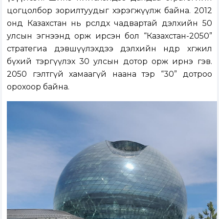
цогцолбор зорилтуудыг хэрэгжүүлж байна. 2012
онд Казахстан нь өрсөлдөх чадвартай дэлхийн 50
улсын эгнээнд орж ирсэн бол “Казахстан-2050”
стратегиа дэвшүүлэхдээ дэлхийн өндөр хөгжил
бүхий тэргүүлэх 30 улсын дотор орж ирнэ гэв.
2050 гэлтгүй хамаагүй наана тэр “30” дотроо
орохоор байна.