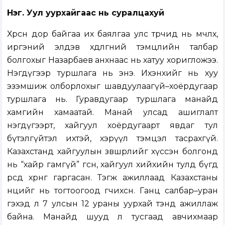
Нэг. Уул уурхайгаас нь суралцахуй
Хөрсөн дор байгаа их баялгаа улс төрчид нь өмчлөх,
иргэний элдэв хөдөлгөөний тэмцлийн талбар
болгохыг Назарбаев анхнаас нь хатуу хоригложээ.
Нэгдүгээр туршлага нь энэ. Ихэнхийг нь хуу
эзэмшиж олборлохыг шавдуулаагүй–хоёрдугаар
туршлага нь. Гуравдугаар туршлага манайд
хамгийн хамаатай. Манай улсад ашиглалт
нэгдүгээрт, хайгуул хоёрдугаарт явдаг тул
бүтэлгүйтэл ихтэй, хэрүүл тэмцэл тасрахгүй.
Казахстанд хайгуулын зөвшөөрлийг хүссэн болгонд
нь “хайр гамгүй” өгсөн, хайгуул хийхийн тулд бүгд
өөрсдөө хөрөнгөө гаргасан. Тэгж ажиллаад Казахстаны
нөөцийг нь тогтоогоод өгчихсөн. Ганц салбар–уран
гэхэд л 7 улсын 12 ураны уурхай тэнд ажиллаж
байна. Манайд шууд л тусгаад авчихмаар