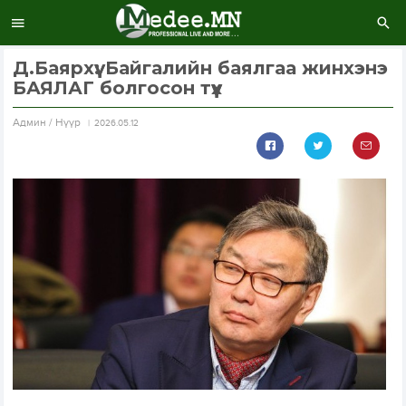
Д.Баярхүү: Байгалийн баялгаа жинхэнэ
БАЯЛАГ болгосон түүх
Aдмин / Нүүр
2026.05.12