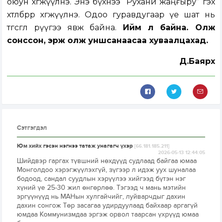
оюун хөгжүүлнэ. Энэ бүхнээ “Рухани жаңғыру” гэх
хөтөлбөрөөр хөгжүүлнэ. Одоо гуравдугаар үе шат нь
төгсгөл рүүгээ явж байна.
Ийм л байна. Олж
сонссон, эрж олж уншсанаасаа хуваалцахад.
Д.Баярхүү
Сэтгэгдэл
Юм хийх гэсэн нэгнээ татаж унагагч үхэр
[66.181.185.211]
2026-05-13 12:44:05
Шийдвэр гаргах түвшний нөхдүүд судлаад байгаа юмаа
Монголдоо хэрэгжүүлэхгүй, зүгээр л идэж уух шуналаа
бодоод, сандал суудлын хэрүүлээ хийгээд бүтэн нэг
хүний үе 25-30 жил өнгөрлөө. Тэгээд ч мань мэтийн
эргүүнүүд нь МАНын хулгайчийг, луйварчдыг дахин
дахин сонгож Төр засагаа удирдуулаад байхаар аргагүй
юмдаа Коммунизмдаа эргэж орвол таарсан үхрүүд юмаа