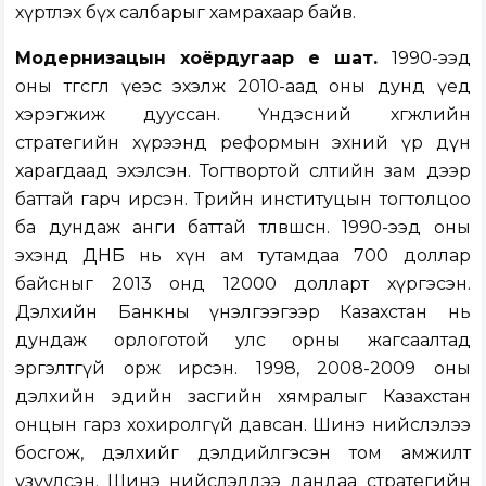
хүртлэх бүх салбарыг хамрахаар байв.
Модернизацын хоёрдугаар үе шат.
1990-ээд
оны төгсгөл үеэс эхэлж 2010-аад оны дунд үед
хэрэгжиж дууссан. Үндэсний хөгжлийн
стратегийн хүрээнд реформын эхний үр дүн
харагдаад эхэлсэн. Тогтвортой өсөлтийн зам дээр
баттай гарч ирсэн. Төрийн институцын тогтолцоо
ба дундаж анги баттай төлөвшсөн. 1990-ээд оны
эхэнд ДНБ нь хүн ам тутамдаа 700 доллар
байсныг 2013 онд 12000 долларт хүргэсэн.
Дэлхийн Банкны үнэлгээгээр Казахстан нь
дундаж орлоготой улс орны жагсаалтад
эргэлтгүй орж ирсэн. 1998, 2008-2009 оны
дэлхийн эдийн засгийн хямралыг Казахстан
онцын гарз хохиролгүй давсан. Шинэ нийслэлээ
босгож, дэлхийг дэлдийлгэсэн том амжилт
үзүүлсэн. Шинэ нийслэлдээ дандаа стратегийн