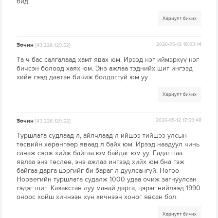
бид.
Хариулт бичих
Зочин
2026-05-12 18:03:14
[43.228.129.52]
Та ч бас салгалаад хамт явах юм. Ирээд нэг иймэрхүү нэг
бичсэн болоод хаях юм. Энэ ажлаа тэднийх шиг ингээд
хийе гээд давтан бичиж болдоггүй юм уу
Хариулт бичих
Зочин
2026-05-12 17:59:48
[43.228.129.52]
Туршлага судлаад л, айлчлаад л ийшээ тийшээ улсын
төсвийн хөрөнгөөр яваад л байх юм. Ирээд наадуул чинь
санаж сэрж хийж байгаа юм байдаг юм уу. Гадагшаа
явлаа энэ төслөө, энэ ажлаа ингээд хийх юм бна гэж
байгаа дарга цэргийг би бараг л дуулсангүй. Нөгөө
Норвегийн туршлага судалж 1000 удаа очиж загнуулсан
гэдэг шиг. Казакстан луу манай дарга, цэрэг нийлээд 1990
оноос хойш хичнээн хүн хичнээн хоног явсан бол.
Хариулт бичих