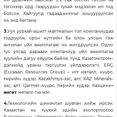
тэгснээр орд газруудын тухай мэдээлэл ил тод
болсон. Хайгуулд гадаадынхныг хошууруулсан
нь энд багтана.
3.
Уул уурхай-ашигт малтмалын гол компаниудаа
тодруулж, орон нутгийн ба олон улсын гэж
ангилан үйл ажиллагааг нь жигдрүүлсэн. Одоо
тус улсад дараахи компаниуд үйл ажиллагаа
хуулийн дагуу явуулж байна. Үүнд Казатомпром–
дэлхийд ураны тэргүүлэх үйлдвэрлэгч; ERG
(Eurasian Resources Group) – өнгөт металл, нүүрс,
төмрийн хүдэр; Kazakhmys–зэс, алт; KAZ Minerals–
зэс, алт; Qarmet–нүүрс, төмрийн хүдэр; Казцинк
–
өнгөт
металл гэх мэт.
4.
Технологийн шинэчлэл шувтан хийж ирсэн.
Казахстан нь түүхий эдийн экспортоосоо
бүтээгдэхүүн үйлдвэрлэгч болж чадсан. Томхон