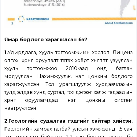
Ямар бодлого хэрэгжүүлсэн бэ?
1.
Удирдлага, хууль тогтоомжийн хослол. Лиценз
олгох, хөрөнгө оруулалт татах хоёрт хөнгөлөлт үзүүлсэн
хууль тогтоомжоо 2010-аад онд батлан
мөрдүүлсэн. Цахимжуулж, нэг цонхны бодлого
хэрэгжүүлсэн. Төслөө урагшлуулж хурдавчлахын
тулд элдэв хүнд суртал, гох дэгээг халж гадаадын
хөрөнгө оруулагчдад нэг цонхны систем
нэвтрүүлсэн.
2.Геологийн судалгаа гэдгийг сайтар хийсэн.
Г
еологийн хамрах талбай улсын хэмжээнд 1.5 сая
км дөрвөлжин байсныг 2.2 сая болтол тэлсэн ба