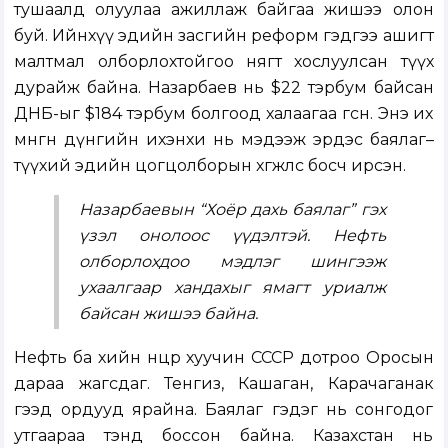
тушаалд олуулаа ажиллаж байгаа жишээ олон
буй. Ийнхүү эдийн засгийн реформ гэдгээ ашигт
малтмал олборлохтойгоо нягт хослуулсан түүх
дурайж байна. Назарбаев нь $22 тэрбум байсан
ДНБ-ыг $184 тэрбум болгоод халаагаа өгсөн. Энэ их
мөнгөн дүнгийн ихэнхи нь мэдээж эрдэс баялаг–
түүхий эдийн цогцолборын хөгжлөөс босч ирсэн.
Назарбаевын “Хоёр дахь баялаг” гэх
үзэл онолоос үүдэлтэй. Нефть
олборлохдоо мэдлэг шингээж
ухаалгаар хандахыг ямагт уриалж
байсан жишээ байна.
Нефть ба хийн нөөцөөрөө хуучин СССР дотроо Оросын
дараа жагсдаг. Тенгиз, Кашаган, Карачаганак
гээд ордууд ярайна. Баялаг гэдэг нь сонгодог
утгаараа тэнд боссон байна. Казахстан нь