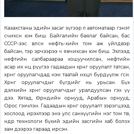
Казахстаны эдийн засаг зүгээр л автоматаар гэнэт
өсчихсөн юм биш. Байгалийн баялаг байсан, бас
СССР-ээс өвлөсөн нефть-хийн том аж үйлдвэр
байсан, тэр эрчээрээ ч явчихсан юм биш. Эхлээд
нефтийн салбараараа хошуучилсан, нефтийн
асар их нөөц рүүгээ гадаадын хөрөнгө оруулалт татсан,
хөрөнгө оруулагчдад нэн таатай нөхцөл бүрдүүлж өгсөн.
Хөрөнгө оруулагчдыг бүгдийг нь урьсан. Бүх
дэлхийн хөрөнгө оруулагчдыг уралдуулсан гэх үү
дээ. Хятад, Өрнөдийн орнууд, Арабын орнууд,
Орос гэхчлэн. Гадаадын хөрөнгө оруулалт зэрэгцээд
хослоод ирэхлээр энэ улс санхүүгийн нэг том төв,
өндөр технологи бүхий эдийн засгийн хаб болох
зам дээрээ гараад ирсэн.