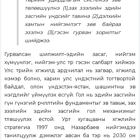
төлөвшүүлнэ (1),зах зээлийн эдийн
засгийн үндсийг тавина (2),дэлхийн
хамтын нийгэмлэгт зөв байраа
эзэлнэ (3),гэсэн гурван зорилтыг
шийджээ.
Гурвалсан шилжилт–эдийн засаг, нийгэм
хүмүүнлэг, нийгэм-улс төр гэсэн салбарт хийжээ.
Улс төрийн хөгжилд ардчилал нь загвар, хөгжилд
нэмэр болно, харин улс үндэстний тогтвортой
байдал, олон үндэстэн-ястан, шашинтны эв
нэгдлийг үймүүлэх ёсгүй. Гол нь эдийн засгийн
гүн гүнзгий өөрчлөлтийн фундаментыг зөв тавьж, зах
зээлийн эдийн засгийн гол механизмыг
төлөвшүүлэх ёстой. Урт хугацааны хөгжлийн
стратегиа 1997 онд Назарбаев нийгэмдээ
танилцуулж дэмжлэг авсан ба тэр нь 2030 он