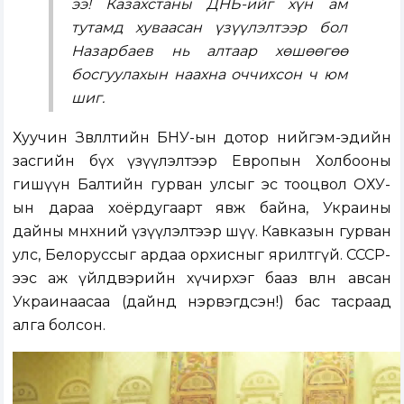
ээ! Казахстаны ДНБ-ийг хүн ам
тутамд хуваасан үзүүлэлтээр бол
Назарбаев нь алтаар хөшөөгөө
босгуулахын наахна оччихсон ч юм
шиг.
Хуучин Зөвлөлтийн БНУ-ын дотор нийгэм-эдийн
засгийн бүх үзүүлэлтээр Европын Холбооны
гишүүн Балтийн гурван улсыг эс тооцвол ОХУ-
ын дараа хоёрдугаарт явж байна, Украины
дайны өмнөхний үзүүлэлтээр шүү. Кавказын гурван
улс, Белоруссыг ардаа орхисныг ярилтгүй. СССР-
ээс аж үйлдвэрийн хүчирхэг бааз өвлөн авсан
Украинаасаа (дайнд нэрвэгдсэн!) бас тасраад
алга болсон.