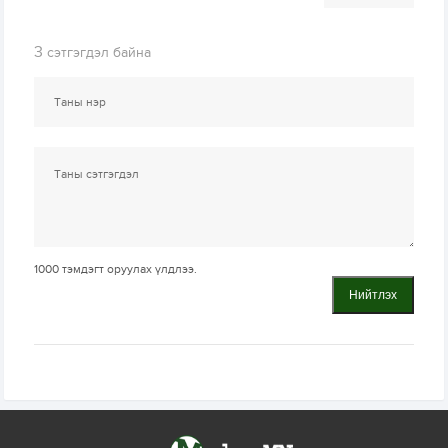
3
сэтгэгдэл байна
1000
тэмдэгт оруулах үлдлээ.
Нийтлэх