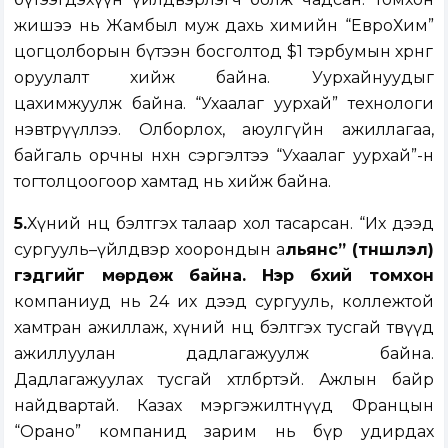
жишээ нь Жамбыл муж дахь химийн “ЕвроХим”
цогцолборын бүтээн босголтод $1 тэрбумын хөрөнгө
оруулалт хийж байна. Уурхайнуудыг
цахимжуулж байна. “Ухаалаг уурхай” технологи
нэвтрүүллээ. Олборлох, аюулгүйн ажиллагаа,
байгаль орчны нөхөн сэргэлтээ “Ухаалаг уурхай”-н
тогтолцоогоор хамтад нь хийж байна.
5.
Хүний нөөцөө бэлтгэх талаар хол тасарсан. “Их дээд
сургууль–үйлдвэр хоорондын а
льянс” (түншлэл)
гэдгийг мөрдөж байна. Нэр бүхий томхон
компаниуд нь 24 их дээд сургууль, коллежтой
хамтран ажиллаж, хүний нөөцөө бэлтгэх тусгай төвүүд
ажиллуулан дадлагажуулж байна.
Дадлагажуулах тусгай хөтөлбөртэй. Ажлын байр
найдвартай. Казах мэргэжилтнүүд Францын
“Орано” компанид зарим нь бүр удирдах