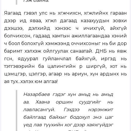
гэж байна.
Яагаад гэвэл улс нь хөгжчихсөн, хөгжлийнхөө гараан
дээр ид яваа, хөгжлөө дагаад казахуудын зовхи
дээшээ, дэлхийд хэнээс ч ичихгүй, айхгүй
болчихсон, гадаад хамтын ажиллагаандаа хэний
ч боол болохгүй хэмжээнд оччихсоныг нь би дор
баримт хэлхэж ойлгуулах санаатай. ДНБ нь явж
өгсөн, ядуурал гуйланчлал байхгүй, иргэд нь
тэтгэвэрийн ба цалингийн өр ширгүй, хот нь
цэмцгэр, цэлгэр, агаар нь ариун, хүн ардынх нь
ая тух...хэлэх юм алгаа!
Назарбаев гэдэг хүн амьд нь амьд
аа. Хаана оршин суудгийг нь
лавласангүй. Гэхдээ нэрэмжит
байлгаад байхыг бодохул энэ цаг
үед лав түүхийн хог дээр хаяхгүйдэг